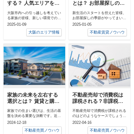
する？ 人気エリアを解
とは？ お部屋探しの豆
説
知識をご紹介
大阪市内への引っ越しを考えてい
新生活のスタートを控えた皆様、
る家族の皆様、新しい環境での生
お部屋探しの季節がやってまいり
活に期待が高まっていることでし
ました。新しい環境で心機一転、
2025-01-09
2025-01-05
ょう。その...
幸せな日々...
大阪のエリア情報
不動産賃貸ノウハウ
家族の未来を左右する
不動産売却で消費税は
選択とは？ 賃貸と購入
課税される？非課税に
の比較を解説
なるケースや注意点も
家族での住まい選びは、生活の基
不動産売却で消費税が課税される
解説
盤を決める重要な決断です。近
のはどのようなケースでしょう
年、賃貸と購入のどちらを選ぶべ
か。個人契約か法人契約かでも消
2024-12-18
2022-04-16
きか悩む家族...
費税の課税の...
不動産売買ノウハウ
不動産売買ノウハウ