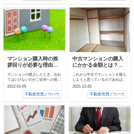
マンション購入時の挨
中古マンションの購入
拶回りが必要な理由と
にかかる金額とは？諸
注意点を解説！
費用や手付金について
マンションの購入したとき、忘れ
これから中古でマンションを購入
もご紹介
てはいけないのがご近所への挨拶
しようと思っているのであれば、
回りです。賃貸物件への引越し時
先に必要な諸費用についても把握
2022-01-05
2021-12-25
は、挨拶回...
しておくこ...
不動産売買ノウハウ
不動産売買ノウハウ