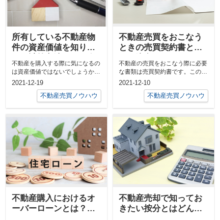
所有している不動産物
不動産売買をおこなう
件の資産価値を知りた
ときの売買契約書と
い！計算方法をご紹介
は？注意すべきポイン
不動産を購入する際に気になるの
不動産の売買をおこなう際に必要
トをご紹介
は資産価値ではないでしょうか。
な書類は売買契約書です。この書
不動産のうち建物部分は時間とと
類がどういったものなのか、しっ
2021-12-19
2021-12-10
もに価値が...
かり把握で...
不動産売買ノウハウ
不動産売買ノウハウ
不動産購入におけるオ
不動産売却で知ってお
ーバーローンとは？注
きたい按分とはどんな
意点とリスクを解説
意味？