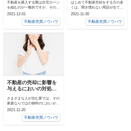
不動産を購入する際は住宅ローン
はじめて不動産売却をする方の多
を組むのが一般的ですが、そのな
くは、聞き慣れない用語が出てく
かでも「オーバーローン」を検討
るので戸惑うことがあると思いま
2021-12-01
2021-11-30
する方もい...
す。そんな...
不動産売買ノウハウ
不動産売買ノウハウ
不動産の売却に影響を
与えるにおいの対処法
とは？
さまざまな人が住む家では、その
家庭ならではの独特のにおいがあ
ります。ペット臭やタバコ臭など
2021-11-20
住んでいる...
不動産売買ノウハウ