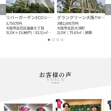
リバーガーデンECOシティ アリスの森
グラングリーン大阪THE NORTH RESIDENCE
3,750万円
3億2,000万円
3
大阪市此花区島屋６丁目
大阪市北区大深町
3LDK＋1S(納戸)｜82.51㎡｜築14年
2LDK｜70.63㎡｜新築
2
お客様の声
Voice