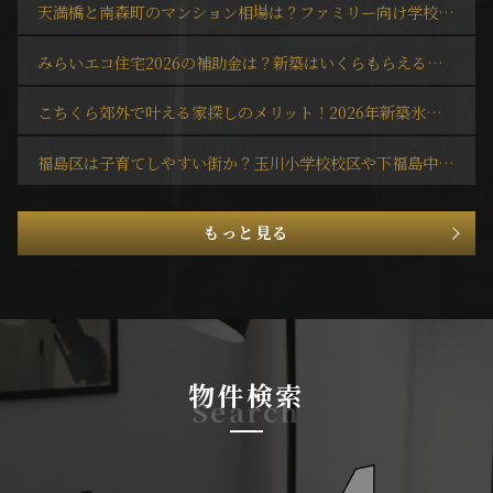
天満橋と南森町のマンション相場は？ファミリー向け学校区の人気も解説
◎オンライン内見可能です！
お気軽にお問合せください
みらいエコ住宅2026の補助金は？新築はいくらもらえるか解説
AFLOファミリーサロン
TEL：06-6578-2223
こちくら郊外で叶える家探しのメリット！2026年新築氷河期の30代ファミリー不動産予算術
2026.08.04
ルクレ堺筋本町レジデンス
福島区は子育てしやすい街か？玉川小学校校区や下福島中学校周辺でファミリー向け3LDK賃貸を探すポイント
↑詳細は上記をクリック↑
◎人気ルクレシリーズ
◎お洒落な内装が魅力
もっと見る
◎オンライン内見可能です！
お気軽にお問合せください
AFLOファミリーサロン
TEL：06-6578-2223
物件検索
Search