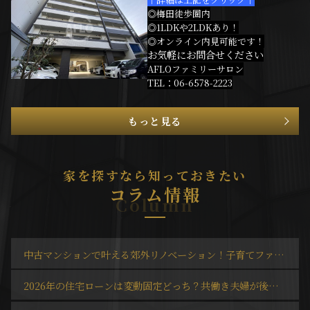
◎梅田徒歩圏内
◎1LDKや2LDKあり！
◎オンライン内見可能です！
お気軽にお問合せください
AFLOファミリーサロン
TEL：06-6578-2223
2026.08.06
もっと見る
ユープテリア天王寺
↑詳細は上記をクリック↑
◎天王寺徒歩圏内！！
◎多種多様な間取りあり！
家を探すなら知っておきたい
◎オンライン内見可能です！
コラム情報
お気軽にお問合せください
Column
AFLOファミリーサロン
TEL：06-6578-2223
2026.08.05
中古マンションで叶える郊外リノベーション！子育てファミリーの住み替えにおすすめ
La CLochette de Ecrarge
↑詳細は上記をクリック↑
2026年の住宅ローンは変動固定どっち？共働き夫婦が後悔しない選び方を解説
◎なんば徒歩圏内！
◎人気設備が多数