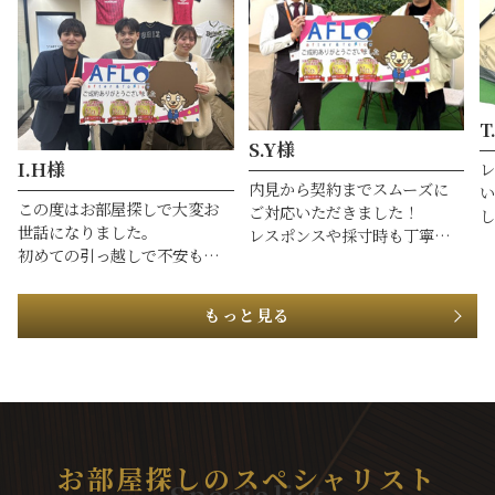
T
S.Y様
I.H様
レ
内見から契約までスムーズに
い
この度はお部屋探しで大変お
ご対応いただきました！
し
世話になりました。
レスポンスや採寸時も丁寧で
次
初めての引っ越しで不安も多
大変助かりました！
し
かったのですが、メリットだ
引き続き物件を探しているの
けでなくデメリットも正直に
で、次回も利用させていただ
もっと見る
教えていただけたので安心し
こうと思います！
て決めることができました。
内見から契約までスムーズに
進めていただき、本当に感謝し
ています。
また機会があればぜひお願い
したいです。
お部屋探しのスペシャリスト