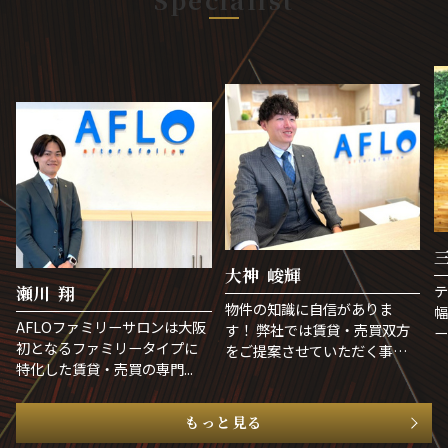
Specialist
大神 峻輝
テ
瀬川 翔
物件の知識に自信がありま
幅
AFLOファミリーサロンは大阪
す！ 弊社では賃貸・売買双方
ー
初となるファミリータイプに
をご提案させていただく事も
ま.
特化した賃貸・売買の専門...
可...
もっと見る