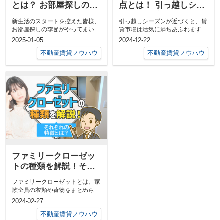
とは？ お部屋探しの豆
点とは！ 引っ越しシー
知識をご紹介
ズンの賃貸契約のポイ
新生活のスタートを控えた皆様、
引っ越しシーズンが近づくと、賃
ントを解説
お部屋探しの季節がやってまいり
貸市場は活気に満ちあふれます。
ました。新しい環境で心機一転、
多くの方が新生活に向けて住まい
2025-01-05
2024-12-22
幸せな日々...
探しを始め...
不動産賃貸ノウハウ
不動産賃貸ノウハウ
ファミリークローゼッ
トの種類を解説！それ
ぞれの特徴とは？
ファミリークローゼットとは、家
族全員の衣類や荷物をまとめられ
るクローゼットで、子育て世帯の
2024-02-27
日常生...
不動産賃貸ノウハウ