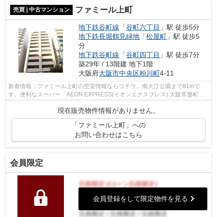
ファミール上町
売買 | 中古マンション
地下鉄谷町線
「
谷町六丁目
」駅 徒歩5分
地下鉄長堀鶴見緑地
「
松屋町
」駅 徒歩5
分
地下鉄谷町線
「
谷町四丁目
」駅 徒歩7分
築29年 / 13階建 地下1階
大阪府
大阪市中央区
粉川町
4-11
新着情報：ファミール上町の空室情報ならコチラ。南大江公園まで81mで
す。便利なスーパー「AEON EXPRESS(イオンエクスプレス) 大阪常盤町
店」まで475mです。徒歩5分の場所に駅のある物...
現在販売物件情報がありません。
「ファミール上町」への
お問い合わせはこちら
会員限定
会員登録をして限定物件を見る