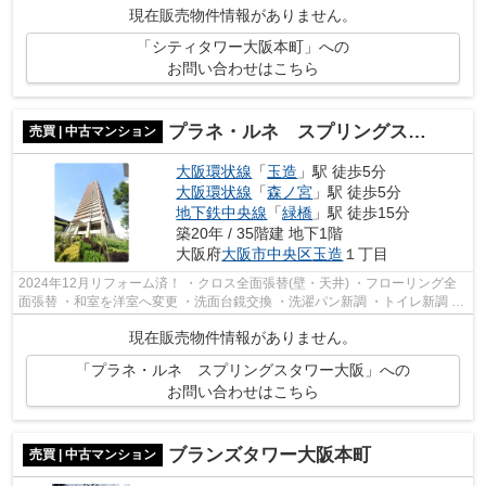
現在販売物件情報がありません。
「シティタワー大阪本町」への
お問い合わせはこちら
プラネ・ルネ スプリングスタワー大阪
売買 | 中古マンション
大阪環状線
「
玉造
」駅 徒歩5分
大阪環状線
「
森ノ宮
」駅 徒歩5分
地下鉄中央線
「
緑橋
」駅 徒歩15分
築20年 / 35階建 地下1階
大阪府
大阪市中央区
玉造
１丁目
2024年12月リフォーム済！ ・クロス全面張替(壁・天井) ・フローリング全
面張替 ・和室を洋室へ変更 ・洗面台鏡交換 ・洗濯パン新調 ・トイレ新調 ・
ダウンライト新調 ・網戸張替 ・美...
現在販売物件情報がありません。
「プラネ・ルネ スプリングスタワー大阪」への
お問い合わせはこちら
ブランズタワー大阪本町
売買 | 中古マンション