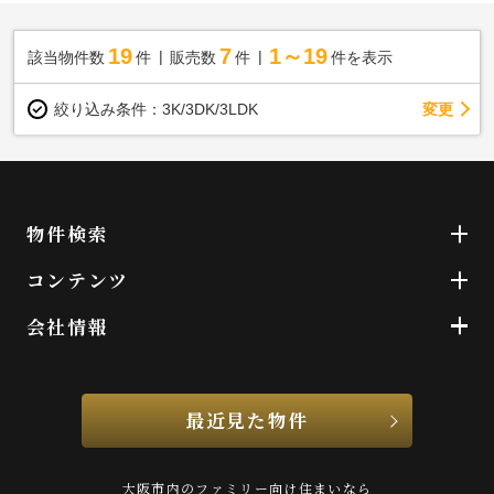
19
7
1～19
該当物件数
件
販売数
件
件を表示
変更
絞り込み条件：
3K/3DK/3LDK
物件検索
コンテンツ
会社情報
最近見た物件
大阪市内のファミリー向け住まいなら