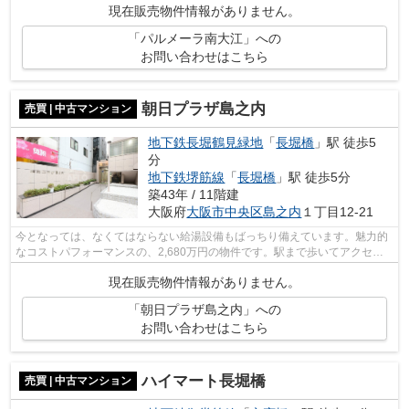
現在販売物件情報がありません。
「パルメーラ南大江」への
お問い合わせはこちら
朝日プラザ島之内
売買 | 中古マンション
地下鉄長堀鶴見緑地
「
長堀橋
」駅 徒歩5
分
地下鉄堺筋線
「
長堀橋
」駅 徒歩5分
築43年 / 11階建
大阪府
大阪市中央区
島之内
１丁目12‐21
今となっては、なくてはならない給湯設備もばっちり備えています。魅力的
なコストパフォーマンスの、2,680万円の物件です。駅まで歩いてアクセス
できる、徒歩5分に立地する物件です。...
現在販売物件情報がありません。
「朝日プラザ島之内」への
お問い合わせはこちら
ハイマート長堀橋
売買 | 中古マンション