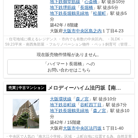
地下鉄御堂筋線
「
心斎橋
」駅 徒歩10分
地下鉄堺筋線
「
長堀橋
」駅 徒歩5分
地下鉄長堀鶴見緑地
「
松屋町
」駅 徒歩5
分
築42年 / 8階建
大阪府
大阪市中央区
島之内
１丁目4-23
・住宅地域に構えるレジデンス ・市内でも有数の中央区内。 ・3LDK・
59.23平米・南西角部屋 ・フルリノベーション物件 ・ペット飼育可（管理規
約による制限あり） ・頭金なしからの購...
現在販売物件情報がありません。
「ハイマート長堀橋」への
お問い合わせはこちら
メロディーハイム法円坂【南大江小学校・東中学校】
売買 | 中古マンション
大阪環状線
「
森ノ宮
」駅 徒歩10分
地下鉄谷町線
「
谷町四丁目
」駅 徒歩7分
地下鉄長堀鶴見緑地
「
森ノ宮
」駅 徒歩10
分
築42年 / 15階建
大阪府
大阪市中央区
法円坂
１丁目1-40
・中央区で人気の『南大江小学校』区域 ・上町台地に位置する為、自然災害