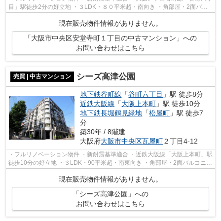
目」駅徒歩2分の好立地 ・３LDK・８０平米超・南向き ・角部屋・2面バル
コニー・3面採光で明るいお部屋です ...
現在販売物件情報がありません。
「大阪市中央区安堂寺町１丁目の中古マンション」への
お問い合わせはこちら
シーズ高津公園
売買 | 中古マンション
地下鉄谷町線
「
谷町六丁目
」駅 徒歩8分
近鉄大阪線
「
大阪上本町
」駅 徒歩10分
地下鉄長堀鶴見緑地
「
松屋町
」駅 徒歩7
分
築30年 / 8階建
大阪府
大阪市中央区
瓦屋町
２丁目4-12
・フルリノベーション物件 ・新耐震基準適合 ・近鉄大阪線「大阪上本町」駅
徒歩10分の好立地 ・３LDK・90平米超・南東向き ・角部屋・2面バルコニ
ー・2面採光で明るいお部屋です ・全...
現在販売物件情報がありません。
「シーズ高津公園」への
お問い合わせはこちら