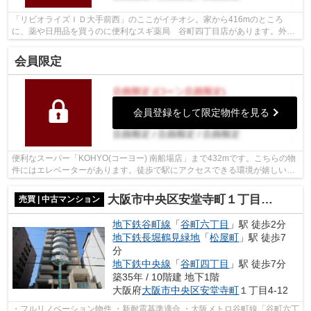
「リビオライズＩＤ大手前西」のここがイチオシ。家から416mのところ
に、薬や日用品を買うのに便利なスギ薬局 谷町四丁目店があります。外観
タイル張りなら、汚れが付きにくい上に見...
会員限定
会員登録をして限定物件を見る
便利なスーパー「KOHYO(コーヨー) 南船場店」まで432mです。こちらの物
件にはエレベーターがあります。徒歩で駅にアクセスできる環境が嬉しい、
駅徒歩5分圏内の物件です。地上12階建て...
大阪市中央区安堂寺町１丁目の中古マンション
売買 | 中古マンション
地下鉄谷町線
「
谷町六丁目
」駅 徒歩2分
地下鉄長堀鶴見緑地
「
松屋町
」駅 徒歩7
分
地下鉄中央線
「
谷町四丁目
」駅 徒歩7分
築35年 / 10階建 地下1階
大阪府
大阪市中央区
安堂寺町
１丁目4-12
・フルリノベーション物件 ・新耐震基準適合 ・大阪メトロ谷町線「谷町六丁