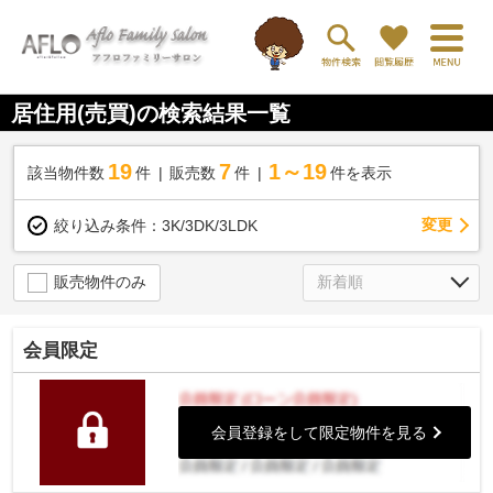
居住用(売買)の検索結果一覧
19
7
1～19
該当物件数
件
販売数
件
件を表示
変更
絞り込み条件：
3K/3DK/3LDK
販売物件のみ
会員限定
会員登録をして限定物件を見る