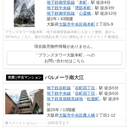
地下鉄御堂筋線
「
本町
」駅 徒歩4分
地下鉄中央線
「
堺筋本町
」駅 徒歩3分
地下鉄御堂筋線
「
心斎橋
」駅 徒歩12分
築2年 / 43階建
大阪府
大阪市中央区
南本町
２丁目5-9
ブランズタワー大阪本町：地下鉄御堂筋線本町にも近くて便利。家から
197mのところに、薬や日用品を買うのに便利なダイコクドラッグ 船場店が
あります。東警察署が家から491mのところに...
現在販売物件情報がありません。
「ブランズタワー大阪本町」への
お問い合わせはこちら
パルメーラ南大江
売買 | 中古マンション
地下鉄谷町線
「
谷町四丁目
」駅 徒歩5分
地下鉄中央線
「
谷町四丁目
」駅 徒歩5分
地下鉄長堀鶴見緑地
「
松屋町
」駅 徒歩9
分
築25年 / 13階建
大阪府
大阪市中央区
農人橋
２丁目1‐12
棟コメント いえらぶ・・・1000文字まで