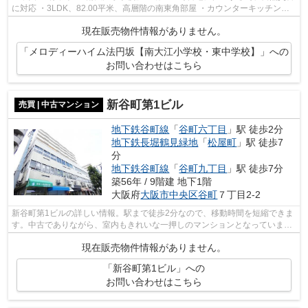
に対応 ・3LDK、82.00平米、高層階の南東角部屋 ・カウンターキッチンの
リビングはなんと20帖 ・難波宮跡公園...
現在販売物件情報がありません。
「メロディーハイム法円坂【南大江小学校・東中学校】」への
お問い合わせはこちら
新谷町第1ビル
売買 | 中古マンション
地下鉄谷町線
「
谷町六丁目
」駅 徒歩2分
地下鉄長堀鶴見緑地
「
松屋町
」駅 徒歩7
分
地下鉄谷町線
「
谷町九丁目
」駅 徒歩7分
築56年 / 9階建 地下1階
大阪府
大阪市中央区
谷町
７丁目2-2
新谷町第1ビルの詳しい情報。駅まで徒歩2分なので、移動時間を短縮できま
す。中古でありながら、室内もきれいな一押しのマンションとなっていま
す。昇り降りが楽になるエレベーター付...
現在販売物件情報がありません。
「新谷町第1ビル」への
お問い合わせはこちら