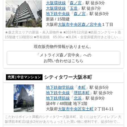
大阪環状線
「
森ノ宮
」駅 徒歩3分
大阪環状線
「
玉造
」駅 徒歩7分
地下鉄中央線
「
森ノ宮
」駅 徒歩3分
新築 / 15階建
大阪府
大阪市中央区
森ノ宮中央
１丁目
★森之宮エリアの新築・未入居物件★ ■2024年12月築 ■鉄筋コンクリート造
15階建て13階部分 ■専有面積 65.00㎡ ■3LDK・全室床暖房付きと珍しい設
備！ ■南向き高層階につき日当り・眺望良...
現在販売物件情報がありません。
「メトライズ森ノ宮中央」への
お問い合わせはこちら
シティタワー大阪本町
売買 | 中古マンション
地下鉄御堂筋線
「
本町
」駅 徒歩5分
地下鉄中央線
「
堺筋本町
」駅 徒歩3分
地下鉄堺筋線
「
北浜
」駅 徒歩9分
築4年 / 48階建 地下1階
大阪府
大阪市中央区
安土町
２丁目4-11
こだわりポイント満載のシティタワー大阪本町。近くにはセブンイレブン 大
阪堺筋本町店(徒歩2分)がありちょっとした買い物に便利です。徒歩5分で駅
に着く、好評の物件です。こちらは、...