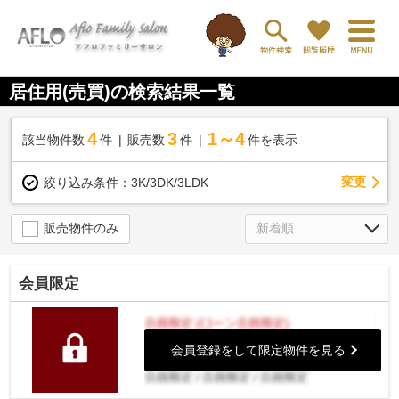
居住用(売買)の検索結果一覧
4
3
1～4
該当物件数
件
販売数
件
件を表示
変更
絞り込み条件：
3K/3DK/3LDK
販売物件のみ
会員限定
会員登録をして限定物件を見る