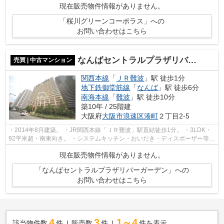
現在販売物件情報がありません。
「桜川グリーンコーポラス」への
お問い合わせはこちら
なんばセントラルプラザリバーガーデン
売買 | 中古マンション
関西本線
「
ＪＲ難波
」駅 徒歩1分
地下鉄御堂筋線
「
なんば
」駅 徒歩6分
南海本線
「
難波
」駅 徒歩10分
築10年 / 25階建
大阪府
大阪市浪速区
湊町
２丁目2-5
・2014年8月建築。 ・JR関西本線「ＪＲ難波」駅直結徒歩1分。 ・3LDK・
92平米超・南東向き。 ・システムキッチン・おいだき・ディスポーザー等の
充実設備。 ・バルコニーにスロップシ...
現在販売物件情報がありません。
「なんばセントラルプラザリバーガーデン」への
お問い合わせはこちら
4
3
1～4
該当物件数
件
販売数
件
件を表示