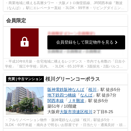
・商業地域に構える高層タワー ・大阪メトロ御堂筋線、JR関西本線『難波
（なんば）』駅にエレベーター直結 ・3LDK・99平米・リビングダイニング
には床暖房ございます ・南西角部屋で日...
会員限定
会員登録をして限定物件を見る
・平成10年8月築 ・住宅地域に構えるレジデンス ・市内でも有数の「日吉小
学校」「堀江中学校」区内。 ・3LDK・65.10平米・3面採光・2面バルコニ
ー ・専用ポーチ付きで子供の三輪車も...
桜川グリーンコーポラス
売買 | 中古マンション
阪神電鉄阪神なんば
「
桜川
」駅 徒歩5分
地下鉄四つ橋線
「
なんば
」駅 徒歩7分
関西本線
「
ＪＲ難波
」駅 徒歩5分
築51年 / 10階建
大阪府
大阪市浪速区
桜川
２丁目8-25
・フルリノベーション物件 ・阪神電鉄なんば線「桜川」駅徒歩5分 ・
3LDK・60平米超 ・南向きで明るいお部屋です ・日当たり・通風良好 ・頭金
なしからの購入可能 ～住宅ローン支払い...