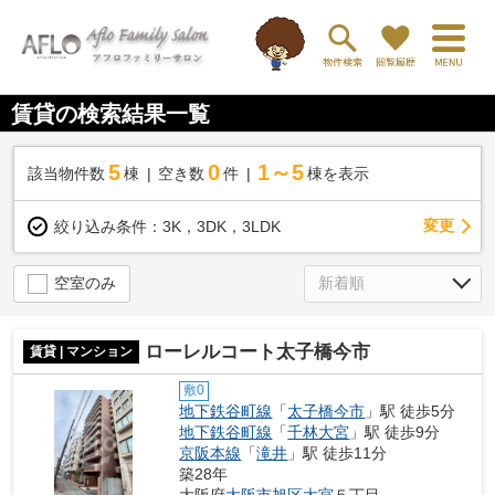
賃貸の検索結果一覧
5
0
1～5
該当物件数
棟
空き数
件
棟を表示
変更
絞り込み条件：
3K，3DK，3LDK
空室のみ
ローレルコート太子橋今市
賃貸 | マンション
敷0
地下鉄谷町線
「
太子橋今市
」駅 徒歩5分
地下鉄谷町線
「
千林大宮
」駅 徒歩9分
京阪本線
「
滝井
」駅 徒歩11分
築28年
大阪府
大阪市旭区
大宮
５丁目