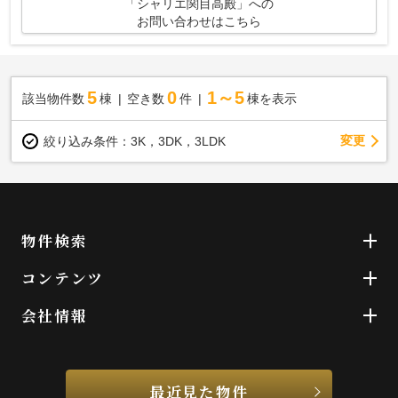
「シャリエ関目高殿」への
お問い合わせはこちら
5
0
1～5
該当物件数
棟
空き数
件
棟を表示
変更
絞り込み条件：
3K，3DK，3LDK
物件検索
コンテンツ
会社情報
最近見た物件