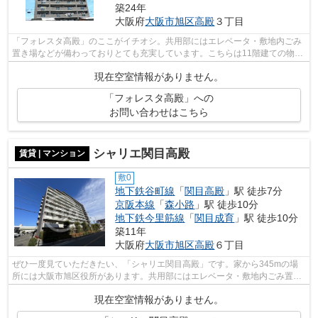
築24年
大阪府
大阪市旭区
高殿
３丁目
「フォレスタ高殿」のここがイチオシ。共用部にはエレベータ・敷地内ごみ
置き場などが備わっておりとても充実しています。こちらは11階建ての物件
です。2駅利用できるので電車をよく使...
現在空室情報がありません。
「フォレスタ高殿」への
お問い合わせはこちら
シャリエ関目高殿
賃貸 | マンション
敷0
地下鉄谷町線
「
関目高殿
」駅 徒歩7分
京阪本線
「
森小路
」駅 徒歩10分
地下鉄今里筋線
「
関目成育
」駅 徒歩10分
築11年
大阪府
大阪市旭区
高殿
６丁目
ぜひ一度見ていただきたい、「シャリエ関目高殿」です。家から345mの場
所には大阪市旭区役所があります。共用部にはエレベータ・敷地内ごみ置き
場などが揃っており、とても充実してい...
現在空室情報がありません。