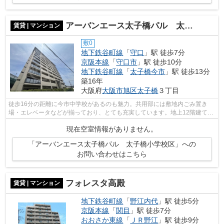
アーバンエース太子橋パル 太子橋小学校区
賃貸 | マンション
敷0
地下鉄谷町線
「
守口
」駅 徒歩7分
京阪本線
「
守口市
」駅 徒歩10分
地下鉄谷町線
「
太子橋今市
」駅 徒歩13分
築16年
大阪府
大阪市旭区
太子橋
３丁目
徒歩16分の距離に今市中学校があるのも魅力。共用部には敷地内ごみ置き
場・エレベータなどが揃っており、とても充実しています。地上12階建ての
マンションをご紹介。様々な場所へのア...
現在空室情報がありません。
「アーバンエース太子橋パル 太子橋小学校区」への
お問い合わせはこちら
フォレスタ高殿
賃貸 | マンション
地下鉄谷町線
「
野江内代
」駅 徒歩5分
京阪本線
「
関目
」駅 徒歩7分
おおさか東線
「
ＪＲ野江
」駅 徒歩9分