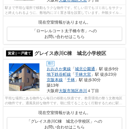
駅まで平坦な場所で移動もラクな物件です。忙しい日でもゴミ出しをサクッ
と終えられるように、敷地内にゴミ置き場を設置しています。外観タイル張
りなので、年月とともに味わいが生ま...
現在空室情報がありません。
「ローレルコート太子橋今市」への
お問い合わせはこちら
グレイス赤川C棟 城北小学校区
賃貸 | 一戸建て
敷0
おおさか東線
「
城北公園通
」駅 徒歩9分
地下鉄谷町線
「
千林大宮
」駅 徒歩23分
京阪本線
「
千林
」駅 徒歩30分
築13年
大阪府
大阪市旭区
赤川
４丁目
平坦な場所にある物件なら毎日の移動も快適です。教育環境の整う文教地区
の物件です。通風良好な物件です。朝に慌てることなく行動するために駅か
ら徒歩9分の駅近物件はいかがでしょう...
現在空室情報がありません。
「グレイス赤川C棟 城北小学校区」への
お問い合わせはこちら