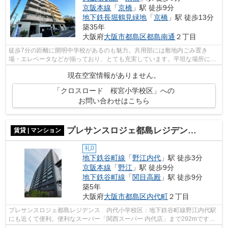
京阪本線
「
京橋
」駅 徒歩9分
地下鉄長堀鶴見緑地
「
京橋
」駅 徒歩13分
築35年
大阪府
大阪市都島区
都島南通
２丁目
徒歩7分の距離に開明中学校があるのも魅力。共用部には敷地内ごみ置き
場・エレベータなどが揃っており、とても充実しています。平坦な場所にあ
るマンションなら毎日の移動も快適です。...
現在空室情報がありません。
「クロスロード 桜宮小学校区」への
お問い合わせはこちら
プレサンスロジェ都島レジデンス 内代小学校区
賃貸 | マンション
礼0
地下鉄谷町線
「
野江内代
」駅 徒歩3分
京阪本線
「
野江
」駅 徒歩9分
地下鉄谷町線
「
関目高殿
」駅 徒歩9分
築5年
大阪府
大阪市都島区
内代町
２丁目
プレサンスロジェ都島レジデンス 内代小学校区：地下鉄谷町線野江内代駅
にも近くて便利。便利なスーパー「関西スーパー 内代店」まで292mです。
共用部には敷地内ごみ置き場・エレベー...