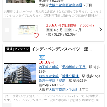
築38年 / 52.35㎡
大阪府
大阪市都島区
都島本通
５丁目
共用部にはエレベータ・敷地内ごみ置き場などが揃っております。こちらは
マンションタイプになります。2駅利用可能な物件なので交通の利便性が良
いのが魅力です。高層階なら景色を眺め...
13.6
万
円
(管理費等：7,000円 )
0ヶ月
1ヶ月
敷金
礼金
4階 / 3LDK / 52.35㎡
インディペンデンスハイツ 淀川小学校区
賃貸 | マンション
敷0
10.3
万円
地下鉄谷町線
「
天神橋筋六丁目
」駅 徒歩
17分
おおさか東線
「
城北公園通
」駅 徒歩15分
阪急千里線
「
柴島
」駅 徒歩25分
築25年 / 60.15㎡
大阪府
大阪市都島区
毛馬町
３丁目
ぜひ一度見ていただきたい、「インディペンデンスハイツ 淀川小学校区」
です。インディペンデンスハイツ 淀川小学校区：おおさか東線城北公園通
駅にも近くて便利。共用部には敷地内...