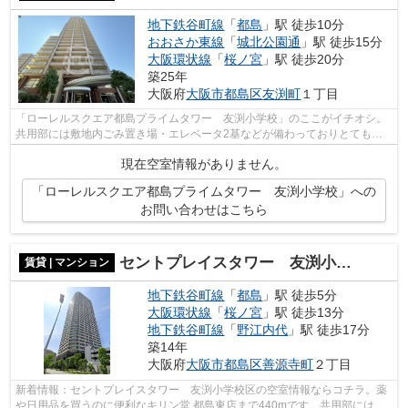
地下鉄谷町線
「
都島
」駅 徒歩10分
おおさか東線
「
城北公園通
」駅 徒歩15分
大阪環状線
「
桜ノ宮
」駅 徒歩20分
築25年
大阪府
大阪市都島区
友渕町
１丁目
「ローレルスクエア都島プライムタワー 友渕小学校」のここがイチオシ。
共用部には敷地内ごみ置き場・エレベータ2基などが備わっておりとても充
実しています。眺望良好な物件です。防...
現在空室情報がありません。
「ローレルスクエア都島プライムタワー 友渕小学校」への
お問い合わせはこちら
セントプレイスタワー 友渕小学校区
賃貸 | マンション
地下鉄谷町線
「
都島
」駅 徒歩5分
大阪環状線
「
桜ノ宮
」駅 徒歩13分
地下鉄谷町線
「
野江内代
」駅 徒歩17分
築14年
大阪府
大阪市都島区
善源寺町
２丁目
新着情報：セントプレイスタワー 友渕小学校区の空室情報ならコチラ。薬
や日用品を買うのに便利なキリン堂 都島東店まで440mです。共用部には敷