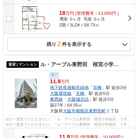
18
万
円
(管理費等：13,000円 )
0ヶ月
0ヶ月
敷金
礼金
2階 / 3LDK / 58.73㎡
2
残り
件を表示する
ル・アーブル東野田 桜宮小学校区
賃貸 | マンション
敷0
11.9
万円
地下鉄長堀鶴見緑地
「
京橋
」駅 徒歩3分
大阪環状線
「
京橋
」駅 徒歩5分
東西線
「
大阪城北詰
」駅 徒歩3分
築27年 / 64.05㎡
大阪府
大阪市都島区
東野田町
１丁目
ぜひ一度見ていただきたい、「ル・アーブル東野田 桜宮小学校区」です。
ぜひ一度見ていただきたい、「ル・アーブル東野田 桜宮小学校区」です。
共用部には敷地内ごみ置き場・エレベ...
11.9
万
円
(管理費等：10,000円 )