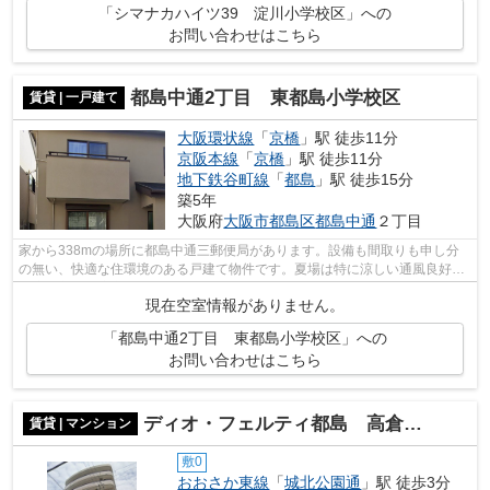
「シマナカハイツ39 淀川小学校区」への
お問い合わせはこちら
都島中通2丁目 東都島小学校区
賃貸 | 一戸建て
大阪環状線
「
京橋
」駅 徒歩11分
京阪本線
「
京橋
」駅 徒歩11分
地下鉄谷町線
「
都島
」駅 徒歩15分
築5年
大阪府
大阪市都島区
都島中通
２丁目
家から338mの場所に都島中通三郵便局があります。設備も間取りも申し分
の無い、快適な住環境のある戸建て物件です。夏場は特に涼しい通風良好な
環境の良い快適空間をどうぞ。駅まで歩...
現在空室情報がありません。
「都島中通2丁目 東都島小学校区」への
お問い合わせはこちら
ディオ・フェルティ都島 高倉小学校区
賃貸 | マンション
敷0
おおさか東線
「
城北公園通
」駅 徒歩3分