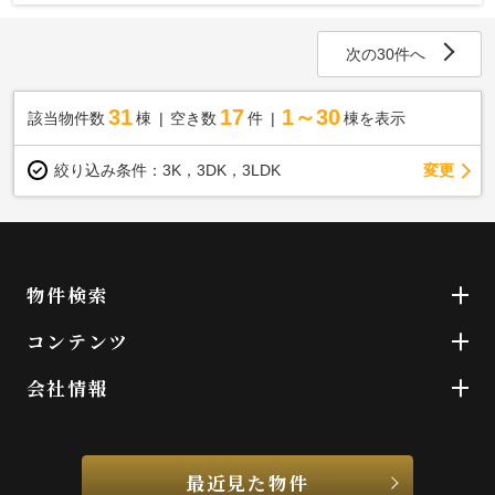
次の30件へ
31
17
1～30
該当物件数
棟
空き数
件
棟を表示
変更
絞り込み条件：
3K，3DK，3LDK
物件検索
コンテンツ
会社情報
最近見た物件