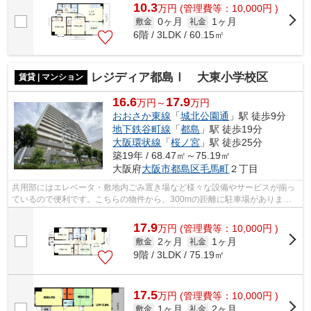
10.3
万
円
(管理費等：10,000円 )
0ヶ月
1ヶ月
敷金
礼金
6階 / 3LDK / 60.15㎡
レジディア都島Ⅰ 大東小学校区
賃貸 | マンション
16.6
17.9
万円～
万円
おおさか東線
「
城北公園通
」駅 徒歩9分
地下鉄谷町線
「
都島
」駅 徒歩19分
大阪環状線
「
桜ノ宮
」駅 徒歩25分
築19年 / 68.47㎡～75.19㎡
大阪府
大阪市都島区
毛馬町
２丁目
共用部にはエレベータ・敷地内ごみ置き場など様々な設備やサービスが揃っ
ているので便利です。こちらの物件から、300mの距離に駐車場がありま
す。電車移動の多い方に嬉しい駅から徒歩9...
17.9
万
円
(管理費等：10,000円 )
2ヶ月
1ヶ月
敷金
礼金
9階 / 3LDK / 75.19㎡
17.5
万
円
(管理費等：10,000円 )
1ヶ月
2ヶ月
敷金
礼金