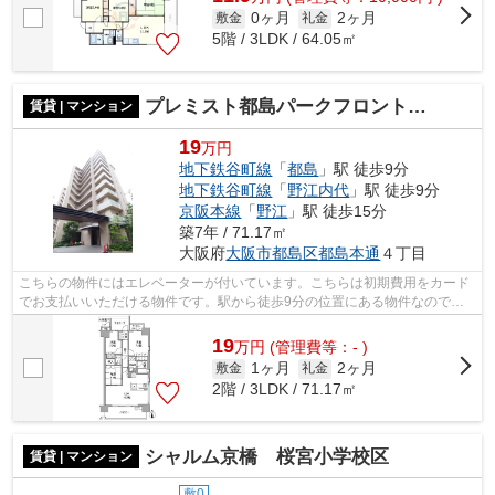
0ヶ月
2ヶ月
敷金
礼金
5階 / 3LDK / 64.05㎡
プレミスト都島パークフロント 東都島小学校区
賃貸 | マンション
19
万円
地下鉄谷町線
「
都島
」駅 徒歩9分
地下鉄谷町線
「
野江内代
」駅 徒歩9分
京阪本線
「
野江
」駅 徒歩15分
築7年 / 71.17㎡
大阪府
大阪市都島区
都島本通
４丁目
こちらの物件にはエレベーターが付いています。こちらは初期費用をカード
でお支払いいただける物件です。駅から徒歩9分の位置にある物件なので、
アクセスも良好です。駐車場まで300mの...
19
万
円
(管理費等：- )
1ヶ月
2ヶ月
敷金
礼金
2階 / 3LDK / 71.17㎡
シャルム京橋 桜宮小学校区
賃貸 | マンション
敷0