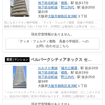
地下鉄谷町線
「
都島
」駅 徒歩17分
地下鉄谷町線
「
野江内代
」駅 徒歩20分
築31年
大阪府
大阪市都島区
友渕町
３丁目
気になるイチオシ物件情報：「ディオ・フェルティ都島 高倉小学校区」。
都島大東郵便局まで歩いて4分です。共用部には敷地内ごみ置き場・エレベ
ータなど様々な設備やサービスが揃って...
現在空室情報がありません。
「ディオ・フェルティ都島 高倉小学校区」への
お問い合わせはこちら
ベルパークシティアネックス センター棟 友渕小学校区
賃貸 | マンション
おおさか東線
「
城北公園通
」駅 徒歩10分
地下鉄谷町線
「
都島
」駅 徒歩19分
地下鉄谷町線
「
野江内代
」駅 徒歩25分
築34年
大阪府
大阪市都島区
友渕町
１丁目
「ベルパークシティアネックス センター棟 友渕小学校区」のここがイチオ
シ。徒歩2分の場所に友渕小学校があります。共用部には敷地内ごみ置き
場・エレベータなど様々な設備やサービ...
現在空室情報がありません。