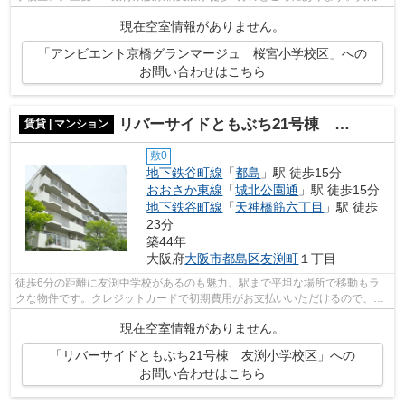
には敷地内ごみ置き場・エレベータな...
現在空室情報がありません。
「アンビエント京橋グランマージュ 桜宮小学校区」への
お問い合わせはこちら
リバーサイドともぶち21号棟 友渕小学校区
賃貸 | マンション
敷0
地下鉄谷町線
「
都島
」駅 徒歩15分
おおさか東線
「
城北公園通
」駅 徒歩15分
地下鉄谷町線
「
天神橋筋六丁目
」駅 徒歩
23分
築44年
大阪府
大阪市都島区
友渕町
１丁目
徒歩6分の距離に友渕中学校があるのも魅力。駅まで平坦な場所で移動もラ
クな物件です。クレジットカードで初期費用がお支払いいただけるので、決
済の手間が軽減できます。こちらはマン...
現在空室情報がありません。
「リバーサイドともぶち21号棟 友渕小学校区」への
お問い合わせはこちら