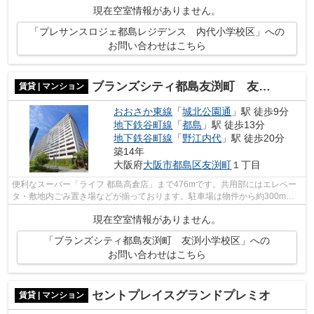
現在空室情報がありません。
「プレサンスロジェ都島レジデンス 内代小学校区」への
お問い合わせはこちら
ブランズシティ都島友渕町 友渕小学校区
賃貸 | マンション
おおさか東線
「
城北公園通
」駅 徒歩9分
地下鉄谷町線
「
都島
」駅 徒歩13分
地下鉄谷町線
「
野江内代
」駅 徒歩20分
築14年
大阪府
大阪市都島区
友渕町
１丁目
便利なスーパー「ライフ 都島高倉店」まで476mです。共用部にはエレベー
タ・敷地内ごみ置き場などが揃っております。駐車場は物件から約300mで
す。2駅利用できる場所にあり、行き先に...
現在空室情報がありません。
「ブランズシティ都島友渕町 友渕小学校区」への
お問い合わせはこちら
セントプレイスグランドプレミオ
賃貸 | マンション