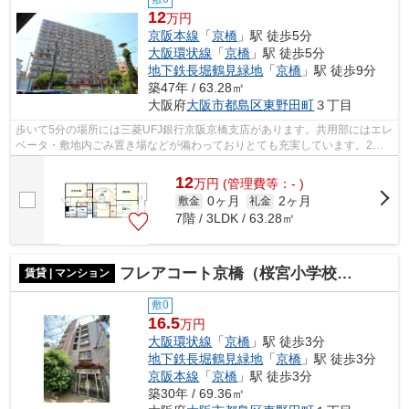
12
万円
京阪本線
「
京橋
」駅 徒歩5分
大阪環状線
「
京橋
」駅 徒歩5分
地下鉄長堀鶴見緑地
「
京橋
」駅 徒歩9分
築47年 / 63.28㎡
大阪府
大阪市都島区
東野田町
３丁目
歩いて5分の場所には三菱UFJ銀行京阪京橋支店があります。共用部にはエレ
ベータ・敷地内ごみ置き場などが備わっておりとても充実しています。2駅
利用可物件なので、よく電車を利用する...
12
万
円
(管理費等：- )
0ヶ月
2ヶ月
敷金
礼金
7階 / 3LDK / 63.28㎡
フレアコート京橋（桜宮小学校区）
賃貸 | マンション
敷0
16.5
万円
大阪環状線
「
京橋
」駅 徒歩3分
地下鉄長堀鶴見緑地
「
京橋
」駅 徒歩3分
京阪本線
「
京橋
」駅 徒歩3分
築30年 / 69.36㎡