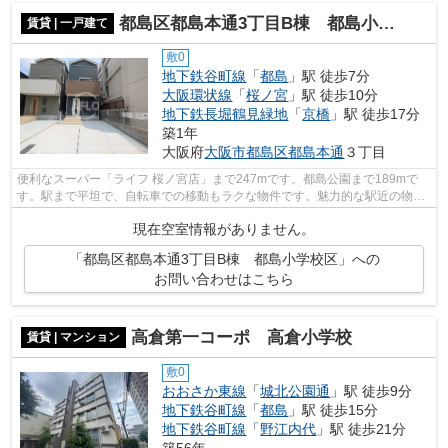
都島区都島本通3丁目B棟 都島小学校区
賃貸 | 一戸建て
敷0
地下鉄谷町線
「
都島
」駅 徒歩7分
大阪環状線
「
桜ノ宮
」駅 徒歩10分
地下鉄長堀鶴見緑地
「
京橋
」駅 徒歩17分
築1年
大阪府
大阪市都島区
都島本通
３丁目
便利なスーパー「ライフ 桜ノ宮店」まで247mです。都島公園まで189mで
す。駅まで平坦で、自転車での移動もラクな物件です。魅力的な駅近の物件
で、駅まで徒歩7分です。自分に合った賃...
現在空室情報がありません。
「都島区都島本通3丁目B棟 都島小学校区」への
お問い合わせはこちら
高倉第一コーポ 高倉小学校
賃貸 | マンション
敷0
おおさか東線
「
城北公園通
」駅 徒歩9分
地下鉄谷町線
「
都島
」駅 徒歩15分
地下鉄谷町線
「
野江内代
」駅 徒歩21分