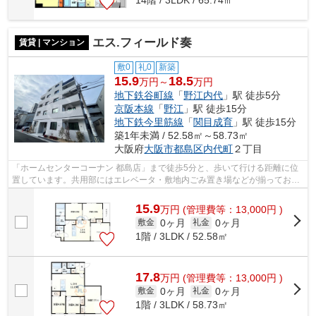
エス.フィールド奏
賃貸 | マンション
敷0
礼0
新築
15.9
18.5
万円～
万円
地下鉄谷町線
「
野江内代
」駅 徒歩5分
京阪本線
「
野江
」駅 徒歩15分
地下鉄今里筋線
「
関目成育
」駅 徒歩15分
築1年未満 / 52.58㎡～58.73㎡
大阪府
大阪市都島区
内代町
２丁目
「ホームセンターコーナン 都島店」まで徒歩5分と、歩いて行ける距離に位
置しています。共用部にはエレベータ・敷地内ごみ置き場などが揃ってお
り、とても充実しています。令和8年築で...
15.9
万
円
(管理費等：13,000円 )
0ヶ月
0ヶ月
敷金
礼金
1階 / 3LDK / 52.58㎡
17.8
万
円
(管理費等：13,000円 )
0ヶ月
0ヶ月
敷金
礼金
1階 / 3LDK / 58.73㎡