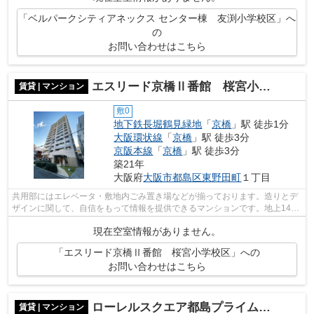
「ベルパークシティアネックス センター棟 友渕小学校区」へ
の
お問い合わせはこちら
エスリード京橋Ⅱ番館 桜宮小学校区
賃貸 | マンション
敷0
地下鉄長堀鶴見緑地
「
京橋
」駅 徒歩1分
大阪環状線
「
京橋
」駅 徒歩3分
京阪本線
「
京橋
」駅 徒歩3分
築21年
大阪府
大阪市都島区
東野田町
１丁目
共用部にはエレベータ・敷地内ごみ置き場などが揃っております。造りとデ
ザインに関して、自信をもって情報を提供できるマンションです。地上14階
建てのこの物件なら景色もバッチリで...
現在空室情報がありません。
「エスリード京橋Ⅱ番館 桜宮小学校区」への
お問い合わせはこちら
ローレルスクエア都島プライムタワー 友渕小学校
賃貸 | マンション