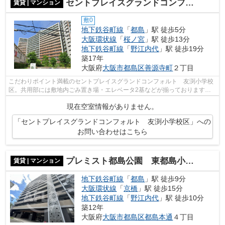
セントプレイスグランドコンフォルト 友渕小学校区
賃貸 | マンション
敷0
地下鉄谷町線
「
都島
」駅 徒歩5分
大阪環状線
「
桜ノ宮
」駅 徒歩13分
地下鉄谷町線
「
野江内代
」駅 徒歩19分
築17年
大阪府
大阪市都島区
善源寺町
２丁目
こだわりポイント満載のセントプレイスグランドコンフォルト 友渕小学校
区。共用部には敷地内ごみ置き場・エレベータ2基などが揃っております。2
駅利用可能な物件で目的地に応じて路...
現在空室情報がありません。
「セントプレイスグランドコンフォルト 友渕小学校区」への
お問い合わせはこちら
プレミスト都島公園 東都島小学校区
賃貸 | マンション
地下鉄谷町線
「
都島
」駅 徒歩9分
大阪環状線
「
京橋
」駅 徒歩15分
地下鉄谷町線
「
野江内代
」駅 徒歩10分
築12年
大阪府
大阪市都島区
都島本通
４丁目