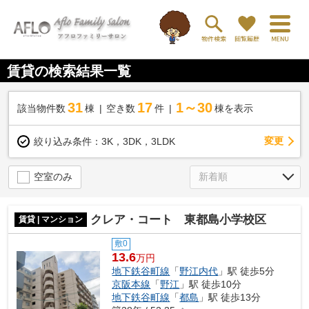
賃貸の検索結果一覧
31
17
1～30
該当物件数
棟
空き数
件
棟を表示
変更
絞り込み条件：
3K，3DK，3LDK
空室のみ
クレア・コート 東都島小学校区
賃貸 | マンション
敷0
13.6
万円
地下鉄谷町線
「
野江内代
」駅 徒歩5分
京阪本線
「
野江
」駅 徒歩10分
地下鉄谷町線
「
都島
」駅 徒歩13分