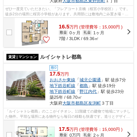
大阪府
大阪市都島区
東野田町
１丁目
ぜひ一度見ていただきたい、「フレアコート京橋（桜宮小学校区）」です。
徒歩2分の場所に桜宮小学校があります。共用部には敷地内ごみ置き場・エ
レベータなど様々な設備やサービスが揃...
16.5
万
円
(管理費等：15,000円 )
0ヶ月
1ヶ月
敷金
礼金
7階 / 3LDK / 69.36㎡
ルイシャトレ都島
賃貸 | マンション
敷0
17.5
万円
おおさか東線
「
城北公園通
」駅 徒歩7分
地下鉄谷町線
「
都島
」駅 徒歩19分
地下鉄谷町線
「
野江内代
」駅 徒歩23分
築25年 / 68.70㎡
大阪府
大阪市都島区
友渕町
３丁目
「ルイシャトレ都島」のここがイチオシ。11階建ての建物で地域にマッチし
た物件。平坦な場所にある物件なら毎日の移動も快適です。造りとデザイン
に関して、自信をもって情報を提供で...
17.5
万
円
(管理費等：15,000円 )
0万円
2ヶ月
敷金
礼金