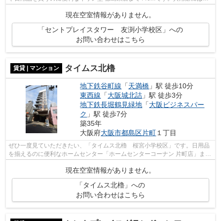
地内ごみ置き場・エレベータ2基などが...
現在空室情報がありません。
「セントプレイスタワー 友渕小学校区」への
お問い合わせはこちら
タイムス北櫓
賃貸 | マンション
地下鉄谷町線
「
天満橋
」駅 徒歩10分
東西線
「
大阪城北詰
」駅 徒歩3分
地下鉄長堀鶴見緑地
「
大阪ビジネスパー
ク
」駅 徒歩7分
築35年
大阪府
大阪市都島区
片町
１丁目
ぜひ一度見ていただきたい、「タイムス北櫓 桜宮小学校区」です。日用品
を揃えるのに便利なホームセンター「ホームセンターコーナン 片町店」ま
で、340mです。共用部には敷地内ごみ置...
現在空室情報がありません。
「タイムス北櫓」への
お問い合わせはこちら