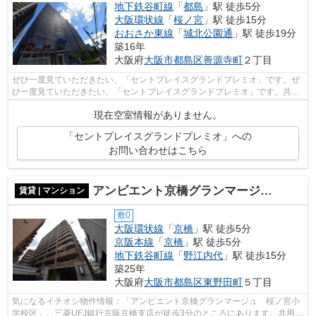
地下鉄谷町線
「
都島
」駅 徒歩5分
大阪環状線
「
桜ノ宮
」駅 徒歩15分
おおさか東線
「
城北公園通
」駅 徒歩19分
築16年
大阪府
大阪市都島区
善源寺町
２丁目
ぜひ一度見ていただきたい、「セントプレイスグランドプレミオ」です。ぜ
ひ一度見ていただきたい、「セントプレイスグランドプレミオ」です。共用
部にはエレベータ・敷地内ごみ置き場...
現在空室情報がありません。
「セントプレイスグランドプレミオ」への
お問い合わせはこちら
アンビエント京橋グランマージュ 桜宮小学校区
賃貸 | マンション
敷0
大阪環状線
「
京橋
」駅 徒歩5分
京阪本線
「
京橋
」駅 徒歩5分
地下鉄谷町線
「
野江内代
」駅 徒歩15分
築25年
大阪府
大阪市都島区
東野田町
５丁目
気になるイチオシ物件情報：「アンビエント京橋グランマージュ 桜ノ宮小
学校区」。三菱UFJ銀行京阪京橋支店が徒歩3分のところにあります。共用部