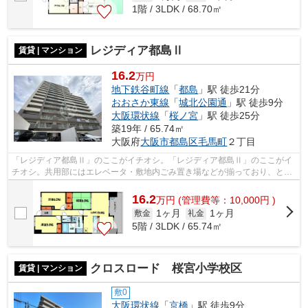
1階 / 3LDK / 68.70㎡
レジディア都島Ⅱ
賃貸 | マンション
16.2
万円
地下鉄谷町線
「
都島
」駅 徒歩21分
おおさか東線
「
城北公園通
」駅 徒歩9分
大阪環状線
「
桜ノ宮
」駅 徒歩25分
築19年 / 65.74㎡
大阪府
大阪市都島区
毛馬町
２丁目
「レジディア都島Ⅱ」のここがイチオシ。「レジディア都島Ⅱ」のここがイ
チオシ。共用部にはエレベータ・敷地内ごみ置き場などが揃っており、とて
も充実しています。場所が平坦なのは、...
16.2
万
円
(管理費等：10,000円 )
1ヶ月
1ヶ月
敷金
礼金
5階 / 3LDK / 65.74㎡
クロスロード 桜宮小学校区
賃貸 | マンション
敷0
大阪環状線
「
京橋
」駅 徒歩9分