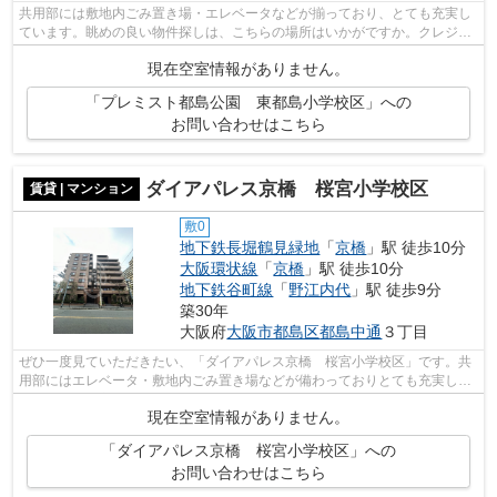
共用部には敷地内ごみ置き場・エレベータなどが揃っており、とても充実し
ています。眺めの良い物件探しは、こちらの場所はいかがですか。クレジッ
トカードで初期費用をお支払いいただ...
現在空室情報がありません。
「プレミスト都島公園 東都島小学校区」への
お問い合わせはこちら
ダイアパレス京橋 桜宮小学校区
賃貸 | マンション
敷0
地下鉄長堀鶴見緑地
「
京橋
」駅 徒歩10分
大阪環状線
「
京橋
」駅 徒歩10分
地下鉄谷町線
「
野江内代
」駅 徒歩9分
築30年
大阪府
大阪市都島区
都島中通
３丁目
ぜひ一度見ていただきたい、「ダイアパレス京橋 桜宮小学校区」です。共
用部にはエレベータ・敷地内ごみ置き場などが備わっておりとても充実して
います。通風良好なマンションです。...
現在空室情報がありません。
「ダイアパレス京橋 桜宮小学校区」への
お問い合わせはこちら