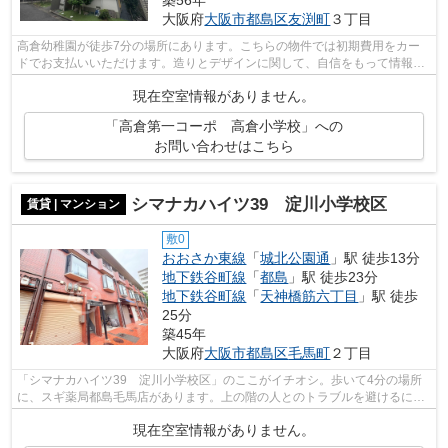
築56年
大阪府
大阪市都島区
友渕町
３丁目
高倉幼稚園が徒歩7分の場所にあります。こちらの物件では初期費用をカー
ドでお支払いいただけます。造りとデザインに関して、自信をもって情報を
提供できるマンションです。敷地内ごみ...
現在空室情報がありません。
「高倉第一コーポ 高倉小学校」への
お問い合わせはこちら
シマナカハイツ39 淀川小学校区
賃貸 | マンション
敷0
おおさか東線
「
城北公園通
」駅 徒歩13分
地下鉄谷町線
「
都島
」駅 徒歩23分
地下鉄谷町線
「
天神橋筋六丁目
」駅 徒歩
25分
築45年
大阪府
大阪市都島区
毛馬町
２丁目
「シマナカハイツ39 淀川小学校区」のここがイチオシ。歩いて4分の場所
に、スギ薬局都島毛馬店があります。上の階の人とのトラブルを避けるには
上階無しの物件です。駅まで歩いて12分...
現在空室情報がありません。