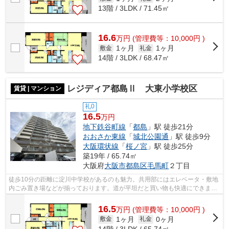
13階 / 3LDK / 71.45㎡
16.6
万
円
(管理費等：10,000円 )
1ヶ月
1ヶ月
敷金
礼金
14階 / 3LDK / 68.47㎡
レジディア都島Ⅱ 大東小学校区
賃貸 | マンション
礼0
16.5
万円
地下鉄谷町線
「
都島
」駅 徒歩21分
おおさか東線
「
城北公園通
」駅 徒歩9分
大阪環状線
「
桜ノ宮
」駅 徒歩25分
築19年 / 65.74㎡
大阪府
大阪市都島区
毛馬町
２丁目
徒歩10分の距離に淀川中学校があるのも魅力。共用部にはエレベータ・敷地
内ごみ置き場などが揃っております。道が平坦だと買い物も快適にできます
ね。こちらはマンションタイプになり...
16.5
万
円
(管理費等：10,000円 )
1ヶ月
0ヶ月
敷金
礼金
14階 / 3LDK / 65.74㎡