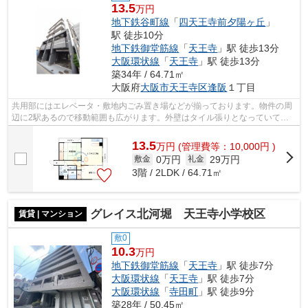
13.5
万円
地下鉄谷町線
「
四天王寺前夕陽ヶ丘
」
駅 徒歩10分
地下鉄御堂筋線
「
天王寺
」駅 徒歩13分
大阪環状線
「
天王寺
」駅 徒歩13分
築34年 / 64.71㎡
大阪府
大阪市天王寺区
逢阪
１丁目
共用部にはエレベータ・敷地内ごみ置き場などが揃っております。物件の周
辺に2駅あるので移動範囲も広がります。外壁はタイル張りとなっていて、
外観が素敵です。好評の駅近物件となっ...
13.5
万
円
(管理費等：10,000円 )
0万円
29万円
敷金
礼金
3階 / 2LDK / 64.71㎡
グレイス北河堀 天王寺小学校区
賃貸 | マンション
敷0
10.3
万円
地下鉄御堂筋線
「
天王寺
」駅 徒歩7分
大阪環状線
「
天王寺
」駅 徒歩7分
大阪環状線
「
寺田町
」駅 徒歩9分
築28年 / 50.45㎡