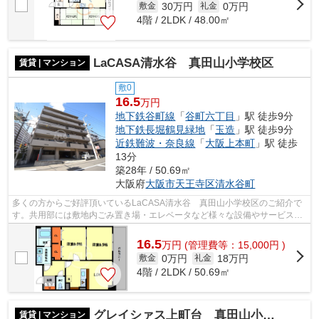
30万円
0万円
敷金
礼金
4階 / 2LDK / 48.00㎡
LaCASA清水谷 真田山小学校区
賃貸 | マンション
敷0
16.5
万円
地下鉄谷町線
「
谷町六丁目
」駅 徒歩9分
地下鉄長堀鶴見緑地
「
玉造
」駅 徒歩9分
近鉄難波・奈良線
「
大阪上本町
」駅 徒歩
13分
築28年 / 50.69㎡
大阪府
大阪市天王寺区
清水谷町
多くの方からご好評頂いているLaCASA清水谷 真田山小学校区のご紹介で
す。共用部には敷地内ごみ置き場・エレベータなど様々な設備やサービスが
揃っているので便利です。朝に慌てるこ...
16.5
万
円
(管理費等：15,000円 )
0万円
18万円
敷金
礼金
4階 / 2LDK / 50.69㎡
グレイシァス上町台 真田山小学校区
賃貸 | マンション