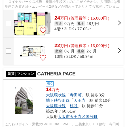
「ロイヤルパークス桃坂 桃陽小学校区」のここがイチオシ。共用部には敷
地内ごみ置き場・エレベータ2基などが備わっておりとても充実していま
す。こだわり派も満足できるデザイナーズ...
24
万
円
(管理費等：15,000円 )
0万円
48万円
敷金
礼金
4階 / 2LDK / 77.65㎡
22
万
円
(管理費等：13,000円 )
0ヶ月
2ヶ月
敷金
礼金
13階 / 2LDK / 59.94㎡
GATHERIA PACE
賃貸 | マンション
敷0
14
万円
大阪環状線
「
寺田町
」駅 徒歩3分
地下鉄谷町線
「
天王寺
」駅 徒歩10分
大阪環状線
「
桃谷
」駅 徒歩11分
築25年 / 60.61㎡
大阪府
大阪市天王寺区
国分町
こだわりポイント満載のGATHERIA PACE。三菱東京ＵＦＪ銀行 寺田町