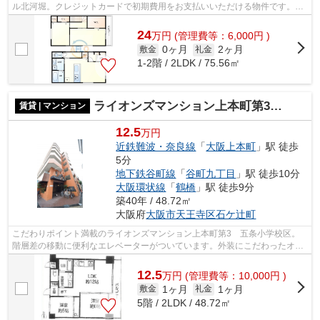
ル北河堀。クレジットカードで初期費用をお支払いいただける物件です。通
風良好なアパートはいつでも気持ちの...
24
万
円
(管理費等：6,000円 )
0ヶ月
2ヶ月
敷金
礼金
1-2階 / 2LDK / 75.56㎡
ライオンズマンション上本町第3 五条小学校区
賃貸 | マンション
12.5
万円
近鉄難波・奈良線
「
大阪上本町
」駅 徒歩
5分
地下鉄谷町線
「
谷町九丁目
」駅 徒歩10分
大阪環状線
「
鶴橋
」駅 徒歩9分
築40年 / 48.72㎡
大阪府
大阪市天王寺区
石ケ辻町
こだわりポイント満載のライオンズマンション上本町第3 五条小学校区。
階層差の移動に便利なエレベーターがついています。外装にこだわったオシ
ャレなデザインのマンションです。外出...
12.5
万
円
(管理費等：10,000円 )
1ヶ月
1ヶ月
敷金
礼金
5階 / 2LDK / 48.72㎡