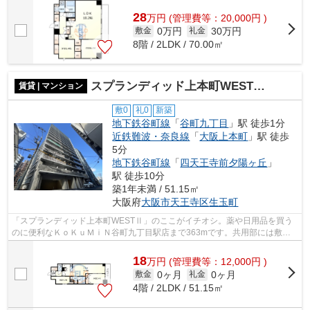
28
万
円
(管理費等：20,000円 )
0万円
30万円
敷金
礼金
8階 / 2LDK / 70.00㎡
スプランディッド上本町WESTⅡ 生魂小学校区
賃貸 | マンション
敷0
礼0
新築
地下鉄谷町線
「
谷町九丁目
」駅 徒歩1分
近鉄難波・奈良線
「
大阪上本町
」駅 徒歩
5分
地下鉄谷町線
「
四天王寺前夕陽ヶ丘
」
駅 徒歩10分
築1年未満 / 51.15㎡
大阪府
大阪市天王寺区
生玉町
「スプランディッド上本町WESTⅡ」のここがイチオシ。薬や日用品を買う
のに便利なＫｏＫｕＭｉＮ谷町九丁目駅店まで363mです。共用部には敷地
内ごみ置き場・エレベータなどが揃っており...
18
万
円
(管理費等：12,000円 )
0ヶ月
0ヶ月
敷金
礼金
4階 / 2LDK / 51.15㎡