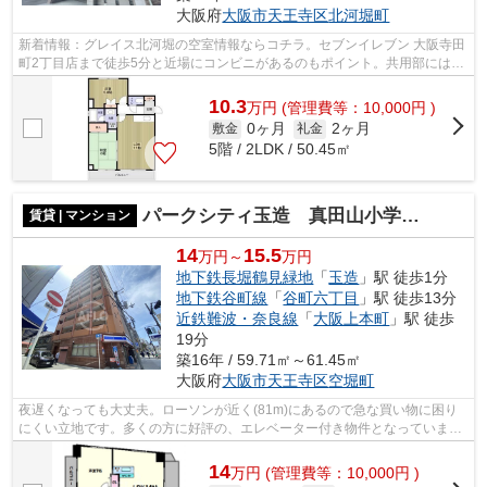
大阪府
大阪市天王寺区
北河堀町
新着情報：グレイス北河堀の空室情報ならコチラ。セブンイレブン 大阪寺田
町2丁目店まで徒歩5分と近場にコンビニがあるのもポイント。共用部にはエ
レベータ・敷地内ごみ置き場など様々...
10.3
万
円
(管理費等：10,000円 )
0ヶ月
2ヶ月
敷金
礼金
5階 / 2LDK / 50.45㎡
パークシティ玉造 真田山小学校区
賃貸 | マンション
14
15.5
万円～
万円
地下鉄長堀鶴見緑地
「
玉造
」駅 徒歩1分
地下鉄谷町線
「
谷町六丁目
」駅 徒歩13分
近鉄難波・奈良線
「
大阪上本町
」駅 徒歩
19分
築16年 / 59.71㎡～61.45㎡
大阪府
大阪市天王寺区
空堀町
夜遅くなっても大丈夫。ローソンが近く(81m)にあるので急な買い物に困り
にくい立地です。多くの方に好評の、エレベーター付き物件となっていま
す。電車のトラブルなどがあっても2駅利...
14
万
円
(管理費等：10,000円 )