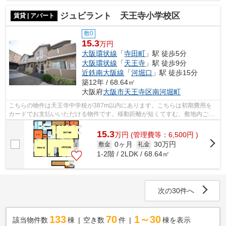
ジュビラント 天王寺小学校区
賃貸 | アパート
敷0
15.3
万円
大阪環状線
「
寺田町
」駅 徒歩5分
大阪環状線
「
天王寺
」駅 徒歩9分
近鉄南大阪線
「
河堀口
」駅 徒歩15分
築12年 / 68.64㎡
大阪府
大阪市天王寺区
南河堀町
こちらの物件は天王寺中学校が387m以内にあります。こちらは初期費用を
カードでお支払いいただける物件です。移動距離が短くてすむ、敷地内ごみ
置き場です。こちらの物件はアパートで...
15.3
万
円
(管理費等：6,500円 )
0ヶ月
30万円
敷金
礼金
1-2階 / 2LDK / 68.64㎡
次の30件へ
133
70
1～30
該当物件数
棟
空き数
件
棟を表示