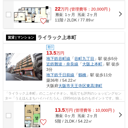
す。クレジットカードで初期費用をお支払...
22
万
円
(管理費等：20,000円 )
1ヶ月
2ヶ月
敷金
礼金
11階 / 2LDK / 77.89㎡
ライラック上本町
賃貸 | マンション
敷0
13.5
万円
地下鉄谷町線
「
谷町九丁目
」駅 徒歩5分
近鉄難波・奈良線
「
大阪上本町
」駅 徒歩
3分
地下鉄千日前線
「
鶴橋
」駅 徒歩11分
築36年 / 54.22㎡
大阪府
大阪市天王寺区
東高津町
「ライラック上本町」のここがイチオシ。地元でも評判のショッピングセン
ター「うえほんまちハイハイたうん」(395m)があるのもポイントです。独立
洗面所のある、利便性の高いマンショ...
13.5
万
円
(管理費等：10,000円 )
0ヶ月
2ヶ月
敷金
礼金
5階 / 2LDK / 54.22㎡