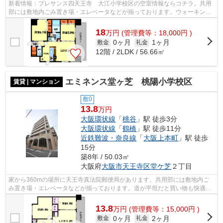
新着情報：プレサンス四天王寺 大江小学校区の空室情報ならコチラ。共用
部には敷地内ごみ置き場・エレベータなどが揃っております。ウォーキング
やランニングが趣味の方に住んでもら...
18
万
円
(管理費等：18,000円 )
0ヶ月
1ヶ月
敷金
礼金
12階 / 2LDK / 56.66㎡
エミネンス堂ヶ芝 桃陽小学校区
賃貸 | マンション
敷0
13.8
万円
大阪環状線
「
桃谷
」駅 徒歩3分
大阪環状線
「
鶴橋
」駅 徒歩11分
近鉄難波・奈良線
「
大阪上本町
」駅 徒歩
15分
築8年 / 50.03㎡
大阪府
大阪市天王寺区
堂ケ芝
２丁目
家から360mの場所に天王寺真法院郵便局があります。共用部には敷地内ご
み置き場・エレベータなどが揃っております。道が平坦だと買い物も快適に
できますね。魅力的な眺めが楽しめるエ...
13.8
万
円
(管理費等：15,000円 )
0ヶ月
2ヶ月
敷金
礼金