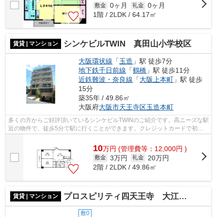
0ヶ月
0ヶ月
敷金
礼金
1階 / 2LDK / 64.17㎡
シンケビルTWIN 真田山小学校区
賃貸 | マンション
大阪環状線
「
玉造
」駅 徒歩7分
地下鉄千日前線
「
鶴橋
」駅 徒歩11分
近鉄難波・奈良線
「
大阪上本町
」駅 徒歩
15分
築35年 / 49.86㎡
大阪府
大阪市天王寺区
玉造本町
多くの方からご好評頂いているシンケビルTWINのご紹介です。高ニーズな駅
近の物件で、徒歩5分で駅に行くことができます。クレジットカードで初期
費用をお支払いいただける物件です。こ...
10
万
円
(管理費等：12,000円 )
3万円
20万円
敷金
礼金
2階 / 2LDK / 49.86㎡
プロスピリティ四天王寺 大江小学校区
賃貸 | マンション
敷0