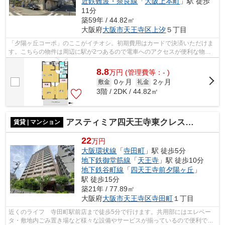
近鉄難波・奈良線
「
大阪上本町
」駅 徒歩
11分
築59年 / 44.82㎡
大阪府
大阪市天王寺区
上汐
５丁目
「夕陽ヶ丘コーポ」のここがイチオシ。初期費用はカードで決済いただけま
す。こちらの物件は周辺に駅が2つあるので電車へのアクセスが便利な物件
です。駅まで4分と、駅近でアクセスも...
8.8
万
円
(管理費等：- )
0ヶ月
2ヶ月
敷金
礼金
3階 / 2DK / 44.82㎡
アスティミア四天王寺東クレステージ 聖和小学校区
賃貸 | マンション
22
万円
大阪環状線
「
寺田町
」駅 徒歩5分
地下鉄御堂筋線
「
天王寺
」駅 徒歩10分
地下鉄谷町線
「
四天王寺前夕陽ヶ丘
」
駅 徒歩15分
築21年 / 77.89㎡
大阪府
大阪市天王寺区
寺田町
１丁目
近くのライフ 寺田町駅前店まで徒歩5分で行けます。共用部にはエレベー
タ・敷地内ごみ置き場など様々な設備やサービスが揃っているので便利で