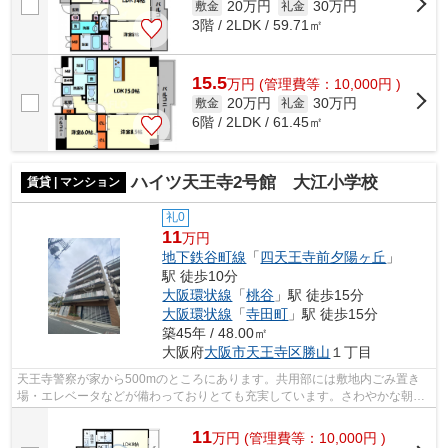
20万円
30万円
敷金
礼金
3階 / 2LDK / 59.71㎡
15.5
万
円
(管理費等：10,000円 )
20万円
30万円
敷金
礼金
6階 / 2LDK / 61.45㎡
ハイツ天王寺2号館 大江小学校
賃貸 | マンション
礼0
11
万円
地下鉄谷町線
「
四天王寺前夕陽ヶ丘
」
駅 徒歩10分
大阪環状線
「
桃谷
」駅 徒歩15分
大阪環状線
「
寺田町
」駅 徒歩15分
築45年 / 48.00㎡
大阪府
大阪市天王寺区
勝山
１丁目
天王寺警察が家から500mのところにあります。共用部には敷地内ごみ置き
場・エレベータなどが備わっておりとても充実しています。さわやかな朝を
迎えることのできる通風良好なマンショ...
11
万
円
(管理費等：10,000円 )