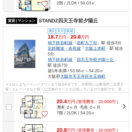
2階 / 2LDK / 50.03㎡
STANDZ四天王寺前夕陽丘
賃貸 | マンション
敷0
礼0
新築
18.7
20.8
万円～
万円
地下鉄谷町線
「
谷町九丁目
」駅 徒歩3分
近鉄難波・奈良線
「
大阪上本町
」駅 徒歩
5分
地下鉄谷町線
「
四天王寺前夕陽ヶ丘
」
駅 徒歩7分
築1年未満 / 53.66㎡～54.20㎡
大阪府
大阪市天王寺区
生玉前町
うえほんまちハイハイタウンまで徒歩6分です。共用部には敷地内ごみ置き
場・エレベータなど様々な設備やサービスが揃っているので便利です。初期
費用をカードでお支払いいただけるので...
20.4
万
円
(管理費等：20,000円 )
0ヶ月
0ヶ月
敷金
礼金
7階 / 2LDK / 54.20㎡
20.8
万
円
(管理費等：20,000円 )