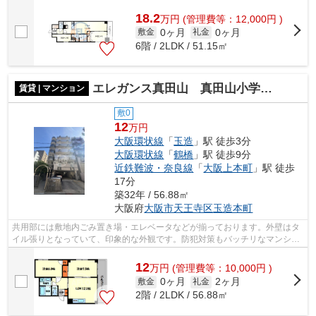
18.2
万
円
(管理費等：12,000円 )
0ヶ月
0ヶ月
敷金
礼金
6階 / 2LDK / 51.15㎡
エレガンス真田山 真田山小学校区
賃貸 | マンション
敷0
12
万円
大阪環状線
「
玉造
」駅 徒歩3分
大阪環状線
「
鶴橋
」駅 徒歩9分
近鉄難波・奈良線
「
大阪上本町
」駅 徒歩
17分
築32年 / 56.88㎡
大阪府
大阪市天王寺区
玉造本町
共用部には敷地内ごみ置き場・エレベータなどが揃っております。外壁はタ
イル張りとなっていて、印象的な外観です。防犯対策もバッチリなマンショ
ンタイプの物件です。景色を眺めるこ...
12
万
円
(管理費等：10,000円 )
0ヶ月
2ヶ月
敷金
礼金
2階 / 2LDK / 56.88㎡