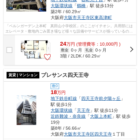
大阪環状線
「
鶴橋
」駅 徒歩13分
築2年 / 60.29㎡
大阪府
大阪市天王寺区
東高津町
「ベルンガーデン上本町 真田山小学校区」のここがイチオシ。共用部には
エレベータ・敷地内ごみ置き場など様々な設備やサービスが揃っているので
便利です。平坦な場所にあるマンショ...
24
万
円
(管理費等：10,000円 )
0ヶ月
0ヶ月
敷金
礼金
3階 / 2LDK / 60.29㎡
プレサンス四天王寺
賃貸 | マンション
敷0
18
万円
地下鉄谷町線
「
四天王寺前夕陽ヶ丘
」
駅 徒歩1分
大阪環状線
「
天王寺
」駅 徒歩11分
近鉄難波・奈良線
「
大阪上本町
」駅 徒歩
19分
築8年 / 56.66㎡
大阪府
大阪市天王寺区
四天王寺
１丁目