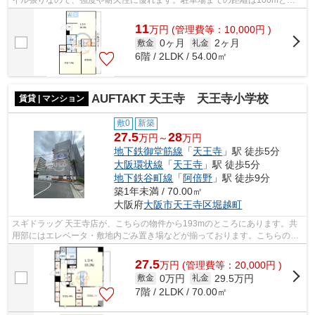
イル張りなので、強度や耐久性に優れます。駐車場までの距離は100mとな
っています。条件として多くの方がこだわ...
11
万
円
(管理費等：10,000円 )
0ヶ月
2ヶ月
敷金
礼金
6階 / 2LDK / 54.00㎡
AUFTAKT 天王寺 天王寺小学校
賃貸 | マンション
敷0
新築
27.5
28
万円～
万円
地下鉄御堂筋線
「
天王寺
」駅 徒歩5分
大阪環状線
「
天王寺
」駅 徒歩5分
地下鉄谷町線
「
阿倍野
」駅 徒歩9分
築1年未満 / 70.00㎡
大阪府
大阪市天王寺区
堀越町
スギドラッグ 天王寺店が、こちらの物件から193mのところにあります。共
用部にはエレベータ・敷地内ごみ置き場などが揃っております。こちらのマ
ンションでは初期費用をカードでお支払...
27.5
万
円
(管理費等：20,000円 )
0万円
29.5万円
敷金
礼金
7階 / 2LDK / 70.00㎡