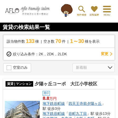
賃貸の検索結果一覧
133
70
1～30
該当物件数
棟
空き数
件
棟を表示
変更
絞り込み条件：
2K，2DK，2LDK
空室のみ
夕陽ヶ丘コーポ 大江小学校区
賃貸 | マンション
敷0
8.8
万円
地下鉄谷町線
「
四天王寺前夕陽ヶ丘
」
駅 徒歩3分
地下鉄谷町線
「
谷町九丁目
」駅 徒歩13分