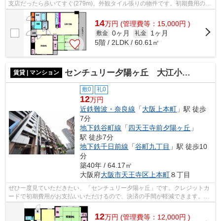
支店だったら歩いてすぐ(279m)。外観タイル張りの物件です。初期費用のカ
ード決済で、賢くポイントを貯めませんか...
14
万
円
(管理費等：15,000円 )
0ヶ月
1ヶ月
敷金
礼金
5階 / 2LDK / 60.61㎡
センチュリー夕陽ヶ丘 大江小学校
賃貸 | マンション
敷0
礼0
12
万円
近鉄難波・奈良線
「
大阪上本町
」駅 徒歩
7分
地下鉄谷町線
「
四天王寺前夕陽ヶ丘
」
駅 徒歩7分
地下鉄千日前線
「
谷町九丁目
」駅 徒歩10
分
築40年 / 64.17㎡
大阪府
大阪市天王寺区
上本町
８丁目
ぜひ一度見ていただきたい、「センチュリー夕陽ヶ丘」です。クレジットカ
ードで初期費用がお支払いいただけるので、決済の手間が軽減できます。
様々な場所へのアクセスが便利になる、2...
12
万
円
(管理費等：12,000円 )