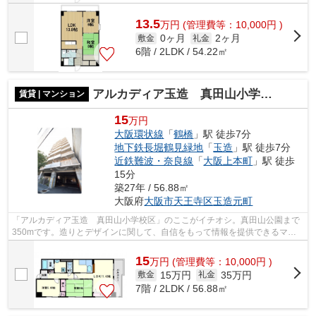
13.5
万
円
(管理費等：10,000円 )
0ヶ月
2ヶ月
敷金
礼金
6階 / 2LDK / 54.22㎡
アルカディア玉造 真田山小学校区
賃貸 | マンション
15
万円
大阪環状線
「
鶴橋
」駅 徒歩7分
地下鉄長堀鶴見緑地
「
玉造
」駅 徒歩7分
近鉄難波・奈良線
「
大阪上本町
」駅 徒歩
15分
築27年 / 56.88㎡
大阪府
大阪市天王寺区
玉造元町
「アルカディア玉造 真田山小学校区」のここがイチオシ。真田山公園まで
350mです。造りとデザインに関して、自信をもって情報を提供できるマン
ションです。敷地内ごみ置き場は、簡単...
15
万
円
(管理費等：10,000円 )
15万円
35万円
敷金
礼金
7階 / 2LDK / 56.88㎡