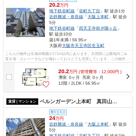
20.2
万円
地下鉄谷町線
「
谷町九丁目
」駅 徒歩1分
近鉄難波・奈良線
「
大阪上本町
」駅 徒歩
5分
地下鉄谷町線
「
四天王寺前夕陽ヶ丘
」
駅 徒歩10分
築1年未満 / 56.95㎡
大阪府
大阪市天王寺区
生玉町
こちらの物件は生魂幼稚園が171m以内にあります。共用部には敷地内ごみ
置き場・エレベータなどが備わっておりとても充実しています。この物件は
駅から徒歩1分のマンションです。風通し...
20.2
万
円
(管理費等：12,000円 )
0ヶ月
0ヶ月
敷金
礼金
12階 / 2LDK / 56.95㎡
ベルンガーデン上本町 真田山小学校区
賃貸 | マンション
敷0
礼0
24
万円
近鉄難波・奈良線
「
大阪上本町
」駅 徒歩
5分
地下鉄谷町線
「
谷町九丁目
」駅 徒歩7分