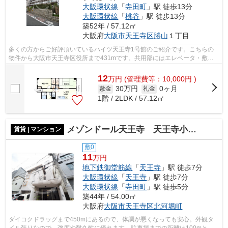
大阪環状線
「
寺田町
」駅 徒歩13分
大阪環状線
「
桃谷
」駅 徒歩13分
築52年 / 57.12㎡
大阪府
大阪市天王寺区
勝山
１丁目
多くの方からご好評頂いているハイツ天王寺1号館のご紹介です。こちらの
物件から大阪市天王寺区役所まで431mです。共用部にはエレベータ・敷地
内ごみ置き場などが備わっておりとても充...
12
万
円
(管理費等：10,000円 )
30万円
0ヶ月
敷金
礼金
1階 / 2LDK / 57.12㎡
メゾンドール天王寺 天王寺小学校
賃貸 | マンション
敷0
11
万円
地下鉄御堂筋線
「
天王寺
」駅 徒歩7分
大阪環状線
「
天王寺
」駅 徒歩7分
大阪環状線
「
寺田町
」駅 徒歩5分
築44年 / 54.00㎡
大阪府
大阪市天王寺区
北河堀町
ダイコクドラッグまで450mにあるので、体調が悪くなっても安心。外観タ