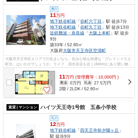
敷0
11
万円
地下鉄谷町線
「
谷町六丁目
」駅 徒歩7分
地下鉄谷町線
「
谷町九丁目
」駅 徒歩13分
近鉄難波・奈良線
「
大阪上本町
」駅 徒歩
9分
築33年 / 52.80㎡
大阪府
大阪市天王寺区
空清町
大阪市天王寺区エリアでの住まいなら、住み心地も快適な「グレイシァス上
町台」はいかがでしょうか。ライフ 清水谷店も近く(466m)にあり買い物す
るのも楽になりますよ。24時間いつで...
11
万
円
(管理費等：10,000円 )
0万円
27.5万円
敷金
礼金
2階 / 2LDK / 52.80㎡
ハイツ天王寺1号館 五条小学校
賃貸 | マンション
礼0
12
万円
地下鉄谷町線
「
四天王寺前夕陽ヶ丘
」
駅 徒歩9分