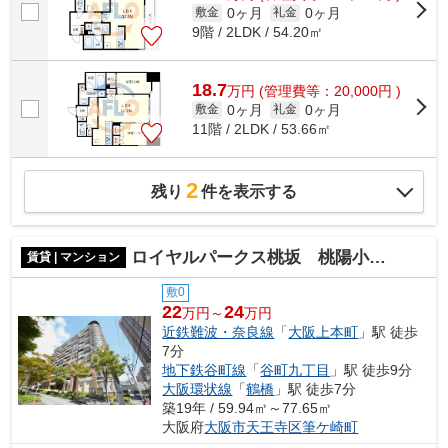
0ヶ月
0ヶ月
敷金
礼金
9階 / 2LDK / 54.20㎡
18.7
万
円
(管理費等：20,000円 )
0ヶ月
0ヶ月
敷金
礼金
11階 / 2LDK / 53.66㎡
2
残り
件を表示する
ロイヤルパークス桃坂 桃陽小学校区
賃貸 | マンション
敷0
22
24
万円～
万円
近鉄難波・奈良線
「
大阪上本町
」駅 徒歩
7分
地下鉄谷町線
「
谷町九丁目
」駅 徒歩9分
大阪環状線
「
鶴橋
」駅 徒歩7分
築19年 / 59.94㎡～77.65㎡
大阪府
大阪市天王寺区
筆ケ崎町