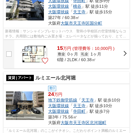
大阪環状線
「
寺田町
」駅 徒歩9分
大阪環状線
「
桃谷
」駅 徒歩11分
大阪環状線
「
天王寺
」駅 徒歩15分
築27年 / 60.38㎡
大阪府
大阪市天王寺区
国分町
新着情報：サンシャインブレセットハウス 聖和小学校区の空室情報ならコ
チラ。共用部には敷地内ごみ置き場・エレベータなどが揃っており、とても
充実しています。2駅利用できる場所に...
15
万
円
(管理費等：10,000円 )
0ヶ月
1ヶ月
敷金
礼金
6階 / 2LDK / 60.38㎡
ルミエール北河堀
賃貸 | アパート
敷0
24
万円
地下鉄御堂筋線
「
天王寺
」駅 徒歩10分
大阪環状線
「
天王寺
」駅 徒歩10分
大阪環状線
「
寺田町
」駅 徒歩7分
築3年 / 75.56㎡
大阪府
大阪市天王寺区
北河堀町
「ルミエール北河堀」のここがイチオシ。こだわりポイント満載のルミエー