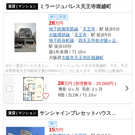
ミラージュパレス天王寺堀越町
賃貸 | マンション
敷0
新築
28
万円
地下鉄御堂筋線
「
天王寺
」駅 徒歩5分
大阪環状線
「
天王寺
」駅 徒歩5分
地下鉄谷町線
「
四天王寺前夕陽ヶ丘
」
駅 徒歩10分
築1年未満 / 71.10㎡
大阪府
大阪市天王寺区
堀越町
ぜひ一度見ていただきたい、「ミラージュパレス天王寺堀越町」です。天王
寺警察署天王寺駅前交番が449mのところにあります。共用部には敷地内ご
み置き場・エレベータなどが揃っており...
28
万
円
(管理費等：20,000円 )
0ヶ月
2ヶ月
敷金
礼金
8階 / 2LDK / 71.10㎡
サンシャインブレセットハウス 聖和小学校区
賃貸 | マンション
敷0
15
万円