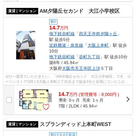
AM夕陽丘セカンド 大江小学校区
賃貸 | マンション
敷0
14.7
万円
地下鉄谷町線
「
四天王寺前夕陽ヶ丘
」
駅 徒歩5分
近鉄難波・奈良線
「
大阪上本町
」駅 徒歩
10分
地下鉄谷町線
「
谷町九丁目
」駅 徒歩10分
築8年 / 45.94㎡
大阪府
大阪市天王寺区
上汐
５丁目
ぜひ一度見ていただきたい、「AM夕陽丘セカンド 大江小学校区」です。ロ
ーソンストア100 LS大阪上本町八丁目店まで徒歩2分と近場にコンビニがあ
るのもポイント。共用部には敷地内ごみ...
14.7
万
円
(管理費等：8,000円 )
0ヶ月
1ヶ月
敷金
礼金
7階 / 2LDK / 45.94㎡
スプランディッド上本町WEST
賃貸 | マンション
敷0
礼0
新築