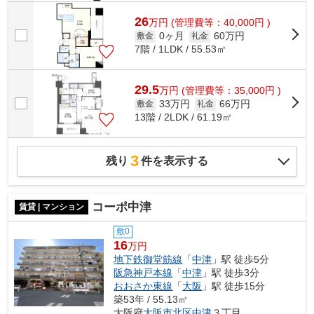
26
万
円
(管理費等：40,000円 )
0ヶ月
60万円
敷金
礼金
7階 / 1LDK / 55.53㎡
29.5
万
円
(管理費等：35,000円 )
33万円
66万円
敷金
礼金
13階 / 2LDK / 61.19㎡
3
残り
件を表示する
コーポ中津
賃貸 | マンション
敷0
16
万円
地下鉄御堂筋線
「
中津
」駅 徒歩5分
阪急神戸本線
「
中津
」駅 徒歩3分
おおさか東線
「
大阪
」駅 徒歩15分
築53年 / 55.13㎡
大阪府
大阪市北区
中津
３丁目