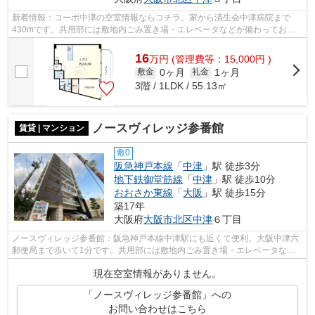
新着情報：コーポ中津の空室情報ならコチラ。家から済生会中津病院まで
430mです。共用部には敷地内ごみ置き場・エレベータなどが備わっており
とても充実しています。通風良好で常に新...
16
万
円
(管理費等：15,000円 )
0ヶ月
1ヶ月
敷金
礼金
3階 / 1LDK / 55.13㎡
ノースヴィレッジ参番館
賃貸 | マンション
敷0
阪急神戸本線
「
中津
」駅 徒歩3分
地下鉄御堂筋線
「
中津
」駅 徒歩10分
おおさか東線
「
大阪
」駅 徒歩15分
築17年
大阪府
大阪市北区
中津
６丁目
ノースヴィレッジ参番館：阪急神戸本線中津駅にも近くて便利。大阪中津六
郵便局まで歩いて1分です。共用部には敷地内ごみ置き場・エレベータなど
が揃っており、とても充実しています。...
現在空室情報がありません。
「ノースヴィレッジ参番館」への
お問い合わせはこちら