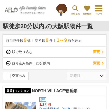
駅徒歩20分以内,の大阪駅物件一覧
9
9
1～9
該当物件数
棟
空き数
件
棟を表示
駅で絞り込む
変更
変更
絞り込み条件：
20分以内
空室のみ
NORTH VILLAGE壱番館
賃貸 | マンション
敷0
13
万円