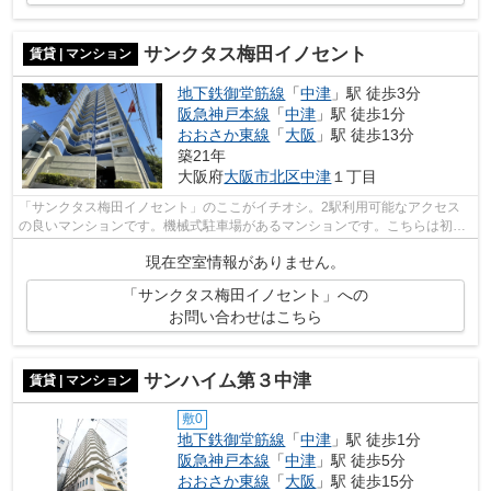
サンクタス梅田イノセント
賃貸 | マンション
地下鉄御堂筋線
「
中津
」駅 徒歩3分
阪急神戸本線
「
中津
」駅 徒歩1分
おおさか東線
「
大阪
」駅 徒歩13分
築21年
大阪府
大阪市北区
中津
１丁目
「サンクタス梅田イノセント」のここがイチオシ。2駅利用可能なアクセス
の良いマンションです。機械式駐車場があるマンションです。こちらは初期
費用をカードでお支払いいただける物件...
現在空室情報がありません。
「サンクタス梅田イノセント」への
お問い合わせはこちら
サンハイム第３中津
賃貸 | マンション
敷0
地下鉄御堂筋線
「
中津
」駅 徒歩1分
阪急神戸本線
「
中津
」駅 徒歩5分
おおさか東線
「
大阪
」駅 徒歩15分