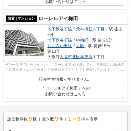
お問い合わせはこちら
ローレルアイ梅田
賃貸 | マンション
地下鉄谷町線
「
天神橋筋六丁目
」駅 徒歩
5分
地下鉄谷町線
「
中崎町
」駅 徒歩5分
おおさか東線
「
大阪
」駅 徒歩19分
築13年
大阪府
大阪市北区
本庄西
１丁目
ぜひ一度見ていただきたい、「ローレルアイ梅田」です。共用部には敷地内
ごみ置き場・エレベータなどが備わっておりとても充実しています。こちら
の物件はマンションです。初期費用の...
現在空室情報がありません。
「ローレルアイ梅田」への
お問い合わせはこちら
9
9
1～9
該当物件数
棟
空き数
件
棟を表示