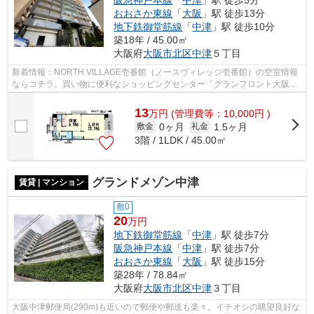
阪急神戸本線
「
中津
」駅 徒歩5分
おおさか東線
「
大阪
」駅 徒歩13分
地下鉄御堂筋線
「
中津
」駅 徒歩10分
築18年 / 45.00㎡
大阪府
大阪市北区
中津
５丁目
新着情報：NORTH VILLAGE壱番館（ノースヴィレッジ壱番館）の空室情報
ならコチラ。買い物に便利なショッピングセンター「グランフロント大阪」
まで260mです。造りとデザインに関して、...
13
万
円
(管理費等：10,000円 )
0ヶ月
1.5ヶ月
敷金
礼金
3階 / 1LDK / 45.00㎡
グランドメゾン中津
賃貸 | マンション
敷0
20
万円
地下鉄御堂筋線
「
中津
」駅 徒歩7分
阪急神戸本線
「
中津
」駅 徒歩7分
おおさか東線
「
大阪
」駅 徒歩15分
築28年 / 78.84㎡
大阪府
大阪市北区
中津
３丁目
大阪中津郵便局(290m)も近いので郵便や郵送も楽々。イチオシの眺望良好な