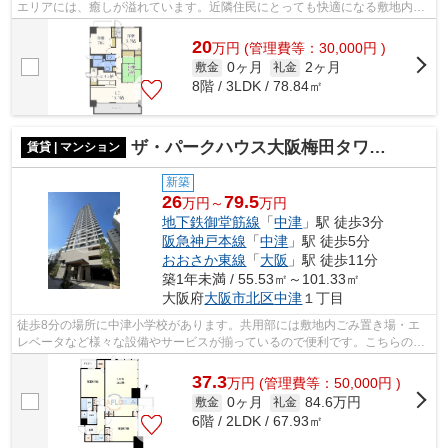
エリアには、癒しが溢れています。近隣住民にとっても快適になる敷地内ご
み置き場付きです。駅から徒歩6分の物...
20
万
円
(管理費等：30,000円 )
0ヶ月
2ヶ月
敷金
礼金
8階 / 3LDK / 78.84㎡
ザ・パークハウス大阪梅田タワー 中津小学校区
賃貸 | マンション
新築
26
79.5
万円～
万円
地下鉄御堂筋線
「
中津
」駅 徒歩3分
阪急神戸本線
「
中津
」駅 徒歩5分
おおさか東線
「
大阪
」駅 徒歩11分
築1年未満 / 55.53㎡～101.33㎡
大阪府
大阪市北区
中津
１丁目
徒歩8分の場所に中津小学校があります。共用部には敷地内ごみ置き場・エ
レベータなど様々な設備やサービスが揃っているので便利です。こちらの物
件では初期費用をカードでお支払いいた...
37.3
万
円
(管理費等：50,000円 )
0ヶ月
84.6万円
敷金
礼金
6階 / 2LDK / 67.93㎡