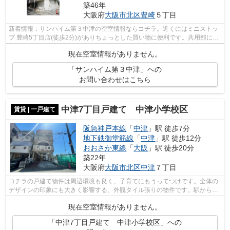
築46年
大阪府
大阪市北区
豊崎
５丁目
新着情報：サンハイム第３中津の空室情報ならコチラ。近くにはミニストッ
プ 豊崎5丁目店(徒歩2分)がありちょっとした買い物に便利です。共用部には
エレベータ・敷地内ごみ置き場などが...
現在空室情報がありません。
「サンハイム第３中津」への
お問い合わせはこちら
中津7丁目戸建て 中津小学校区
賃貸 | 一戸建て
阪急神戸本線
「
中津
」駅 徒歩7分
地下鉄御堂筋線
「
中津
」駅 徒歩12分
おおさか東線
「
大阪
」駅 徒歩20分
築22年
大阪府
大阪市北区
中津
７丁目
コチラの戸建て物件は周辺環境も良く、子育てにもうってつけです。全体の
デザインの印象にも大きく影響する、外観タイル張りの物件です。駅から徒
歩7分にある物件なので、電車利用が多...
現在空室情報がありません。
「中津7丁目戸建て 中津小学校区」への