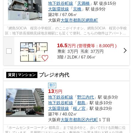
地下鉄谷町線
「
天満橋
」駅 徒歩15分
大阪環状線
「
京橋
」駅 徒歩9分
築2年 / 67.06㎡
大阪府
大阪市都島区
網島町
「網島SOCIA 桜宮小学校区」のここがイチオシ。網島SOCIA 桜宮小学校
区：地下鉄長堀鶴見緑地京橋駅にも近くて便利。こちらの物件はアパートで
す。ゴミ出しを楽にするために、遠くま...
16.5
万
円
(管理費等：8,000円 )
3万円
37万円
敷金
礼金
3階 / 2LDK / 67.06㎡
プレジオ内代
賃貸 | マンション
敷0
13
万円
地下鉄谷町線
「
野江内代
」駅 徒歩3分
地下鉄谷町線
「
都島
」駅 徒歩10分
大阪環状線
「
桜ノ宮
」駅 徒歩23分
築7年 / 40.02㎡
大阪府
大阪市都島区
内代町
１丁目
「ホームセンターコーナン 都島店」まで徒歩4分と、歩いて行ける距離に位
置しています。共用部にはエレベータ・敷地内ごみ置き場など様々な設備や