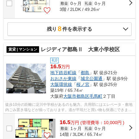
0ヶ月
0ヶ月
敷金
礼金
3階 / 2LDK / 49.26㎡
8
残り
件を表示する
レジディア都島Ⅱ 大東小学校区
賃貸 | マンション
礼0
16.5
万円
地下鉄谷町線
「
都島
」駅 徒歩21分
おおさか東線
「
城北公園通
」駅 徒歩9分
大阪環状線
「
桜ノ宮
」駅 徒歩25分
築19年 / 65.74㎡
大阪府
大阪市都島区
毛馬町
２丁目
徒歩10分の距離に淀川中学校があるのも魅力。共用部にはエレベータ・敷地
内ごみ置き場などが揃っております。道が平坦だと買い物も快適にできます
ね。こちらはマンションタイプになり...
16.5
万
円
(管理費等：10,000円 )
1ヶ月
0ヶ月
敷金
礼金
14階 / 3LDK / 65.74㎡