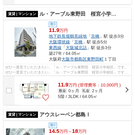
ル・アーブル東野田 桜宮小学校区
賃貸 | マンション
敷0
11.9
万円
地下鉄長堀鶴見緑地
「
京橋
」駅 徒歩3分
大阪環状線
「
京橋
」駅 徒歩5分
東西線
「
大阪城北詰
」駅 徒歩3分
築27年 / 64.05㎡
大阪府
大阪市都島区
東野田町
１丁目
ぜひ一度見ていただきたい、「ル・アーブル東野田 桜宮小学校区」です。
ぜひ一度見ていただきたい、「ル・アーブル東野田 桜宮小学校区」です。
共用部には敷地内ごみ置き場・エレベ...
11.9
万
円
(管理費等：10,000円 )
0ヶ月
2ヶ月
敷金
礼金
5階 / 3LDK / 64.05㎡
アウスレーベン都島Ⅰ
賃貸 | マンション
敷0
14.5
18
万円～
万円