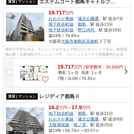
エステムコート都島キャトルプランシュ 高倉小学校区
賃貸 | マンション
19.717
万円
おおさか東線
「
城北公園通
」駅 徒歩7分
地下鉄谷町線
「
都島
」駅 徒歩13分
地下鉄谷町線
「
野江内代
」駅 徒歩19分
築24年 / 76.83㎡
大阪府
大阪市都島区
高倉町
３丁目
場所が平坦なのは、ランニングをする上で抑えたいポイントですね。教育環
境の整う文教地区のマンションです。クレジットカードで初期費用がお支払
いいただけるので、決済の手間が軽減...
19.717
万
円
(管理費等：39,830円 )
1ヶ月
1ヶ月
敷金
礼金
7階 / 2LDK / 76.83㎡
レジディア都島Ⅱ
賃貸 | マンション
16.2
17.9
万円～
万円
地下鉄谷町線
「
都島
」駅 徒歩21分
おおさか東線
「
城北公園通
」駅 徒歩9分
大阪環状線
「
桜ノ宮
」駅 徒歩25分
築19年 / 65.74㎡～83.07㎡