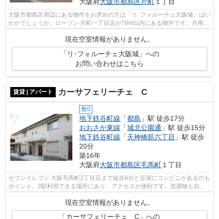
大阪府
大阪市都島区
片町
１丁目
大阪市都島区周辺にある物件をお求めの方は「リ･フォルーチェ大阪城」はい
かがでしょうか。ローソン 片町一丁目店が78m以内にある物件です。共用部
にはエレベータ・敷地内ごみ置き場な...
現在空室情報がありません。
「リ･フォルーチェ大阪城」への
お問い合わせはこちら
カーサフェリーチェ C
賃貸 | アパート
敷0
地下鉄谷町線
「
都島
」駅 徒歩17分
おおさか東線
「
城北公園通
」駅 徒歩15分
地下鉄谷町線
「
天神橋筋六丁目
」駅 徒歩
20分
築16年
大阪府
大阪市都島区
毛馬町
１丁目
セブンイレブン 大阪毛馬町2丁目店まで徒歩6分と近場にコンビニがあるのも
ポイント。2駅利用できる場所にあり、アクセスが便利です。洗濯物も自然
乾燥ですぐ乾く通風良好な間取りのア...
現在空室情報がありません。
「カーサフェリーチェ C」への