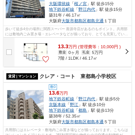
大阪環状線
「
桜ノ宮
」駅 徒歩15分
地下鉄谷町線
「
野江内代
」駅 徒歩15分
築31年 / 46.17㎡
大阪府
大阪市都島区
都島北通
１丁目
歩いて徒歩4分の場所に関西スーパー 善源寺店があるのもポイント。共用部
には敷地内ごみ置き場・エレベータなどが揃っており、とても充実していま
す。防犯対策もバッチリなマンション...
13.3
万
円
(管理費等：10,000円 )
0ヶ月
5万円
敷金
礼金
7階 / 1LDK / 46.17㎡
クレア・コート 東都島小学校区
賃貸 | マンション
敷0
13.6
万円
地下鉄谷町線
「
野江内代
」駅 徒歩5分
京阪本線
「
野江
」駅 徒歩10分
地下鉄谷町線
「
都島
」駅 徒歩13分
築38年 / 52.35㎡
大阪府
大阪市都島区
都島本通
５丁目
共用部にはエレベータ・敷地内ごみ置き場などが揃っております。こちらは
マンションタイプになります。2駅利用可能な物件なので交通の利便性が良