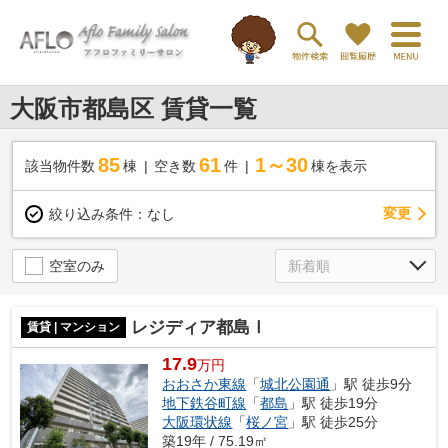
大阪市都島区 賃貸一覧
85
61
1～30
該当物件数
棟
空き数
件
棟を表示
変更
絞り込み条件：
なし
空室のみ
レジディア都島Ⅰ
賃貸 | マンション
17.9
万円
おおさか東線
「
城北公園通
」駅 徒歩9分
地下鉄谷町線
「
都島
」駅 徒歩19分
大阪環状線
「
桜ノ宮
」駅 徒歩25分
築19年 / 75.19㎡