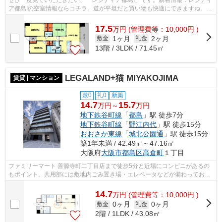
ア都島Iの空室情報ならコチラ。道が平坦だと買い物も快適にできますね。2
駅利用できる場所にあり、アクセスが...
17.5
万
円
(管理費等：10,000円 )
1ヶ月
2ヶ月
敷金
礼金
13階 / 3LDK / 71.45㎡
LEGALAND+猫 MIYAKOJIMA
賃貸 | マンション
敷0
礼0
新築
14.7
15.7
万円～
万円
地下鉄谷町線
「
都島
」駅 徒歩7分
地下鉄谷町線
「
野江内代
」駅 徒歩15分
おおさか東線
「
城北公園通
」駅 徒歩15分
築1年未満 / 42.49㎡～47.16㎡
大阪府
大阪市都島区
高倉町
１丁目
ファミリーマート 善源寺町二丁目店まで徒歩5分と近場にコンビニがあるの
もポイント。共用部には敷地内ごみ置き場・エレベータなどが備わっており
とても充実しています。付近に駅が2つ...
14.7
万
円
(管理費等：10,000円 )
0ヶ月
0ヶ月
敷金
礼金
2階 / 1LDK / 43.08㎡