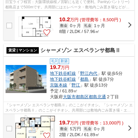
日宝ライフ桜宮：大阪環状線桜ノ宮駅にも近くて便利。Pantry(パントリー)
都島店まで500mです。共用部にはエレベータ・敷地内ごみ置き場などが備
わっておりとても充実しています。徒歩...
10.2
万
円
(管理費等：8,500円 )
0ヶ月
1ヶ月
敷金
礼金
8階 / 2LDK / 57.96㎡
シャーメゾン エスペランサ都島Ⅱ
賃貸 | マンション
礼0
新築
19.7
万円
地下鉄谷町線
「
野江内代
」駅 徒歩5分
地下鉄谷町線
「
都島
」駅 徒歩7分
京阪本線
「
野江
」駅 徒歩13分
予定 / 61.89㎡
大阪府
大阪市都島区
都島北通
２丁目
「シャーメゾン エスペランサ都島Ⅱ」のここがイチオシ。「シャーメゾン エ
スペランサ都島Ⅱ」のここがイチオシ。共用部には敷地内ごみ置き場・エレ
ベータなどが揃っております。眺望良...
19.7
万
円
(管理費等：13,000円 )
5万円
0ヶ月
敷金
礼金
2階 / 2LDK / 61.89㎡