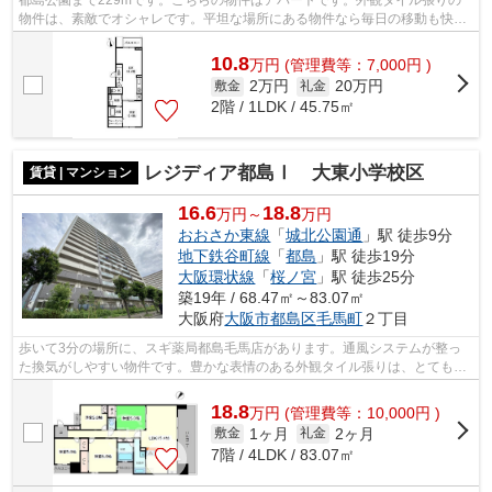
都島公園まで229mです。こちらの物件はアパートです。外観タイル張りの
物件は、素敵でオシャレです。平坦な場所にある物件なら毎日の移動も快適
です。より詳しい情報や内見のご予約は...
10.8
万
円
(管理費等：7,000円 )
2万円
20万円
敷金
礼金
2階 / 1LDK / 45.75㎡
レジディア都島Ⅰ 大東小学校区
賃貸 | マンション
16.6
18.8
万円～
万円
おおさか東線
「
城北公園通
」駅 徒歩9分
地下鉄谷町線
「
都島
」駅 徒歩19分
大阪環状線
「
桜ノ宮
」駅 徒歩25分
築19年 / 68.47㎡～83.07㎡
大阪府
大阪市都島区
毛馬町
２丁目
歩いて3分の場所に、スギ薬局都島毛馬店があります。通風システムが整っ
た換気がしやすい物件です。豊かな表情のある外観タイル張りは、とても魅
力的です。造りとデザインに関して、自...
18.8
万
円
(管理費等：10,000円 )
1ヶ月
2ヶ月
敷金
礼金
7階 / 4LDK / 83.07㎡