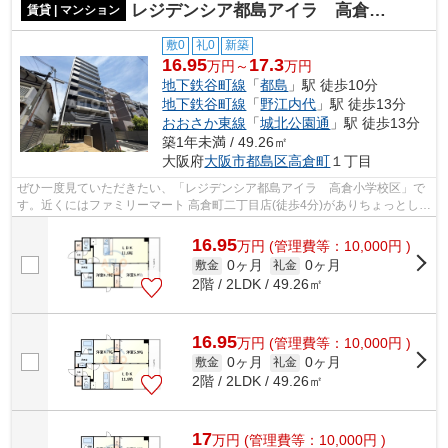
レジデンシア都島アイラ 高倉小学校区
賃貸 | マンション
敷0
礼0
新築
16.95
17.3
万円～
万円
地下鉄谷町線
「
都島
」駅 徒歩10分
地下鉄谷町線
「
野江内代
」駅 徒歩13分
おおさか東線
「
城北公園通
」駅 徒歩13分
築1年未満 / 49.26㎡
大阪府
大阪市都島区
高倉町
１丁目
ぜひ一度見ていただきたい、「レジデンシア都島アイラ 高倉小学校区」で
す。近くにはファミリーマート 高倉町二丁目店(徒歩4分)がありちょっとした
買い物に便利です。共用部にはエレ...
16.95
万
円
(管理費等：10,000円 )
0ヶ月
0ヶ月
敷金
礼金
2階 / 2LDK / 49.26㎡
16.95
万
円
(管理費等：10,000円 )
0ヶ月
0ヶ月
敷金
礼金
2階 / 2LDK / 49.26㎡
17
万
円
(管理費等：10,000円 )