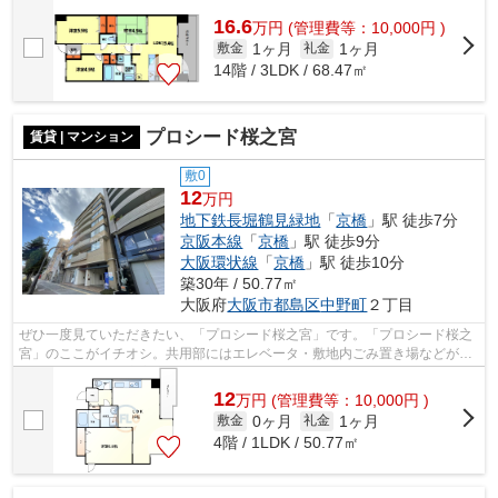
16.6
万
円
(管理費等：10,000円 )
1ヶ月
1ヶ月
敷金
礼金
14階 / 3LDK / 68.47㎡
プロシード桜之宮
賃貸 | マンション
敷0
12
万円
地下鉄長堀鶴見緑地
「
京橋
」駅 徒歩7分
京阪本線
「
京橋
」駅 徒歩9分
大阪環状線
「
京橋
」駅 徒歩10分
築30年 / 50.77㎡
大阪府
大阪市都島区
中野町
２丁目
ぜひ一度見ていただきたい、「プロシード桜之宮」です。「プロシード桜之
宮」のここがイチオシ。共用部にはエレベータ・敷地内ごみ置き場などが備
わっておりとても充実しています。外...
12
万
円
(管理費等：10,000円 )
0ヶ月
1ヶ月
敷金
礼金
4階 / 1LDK / 50.77㎡