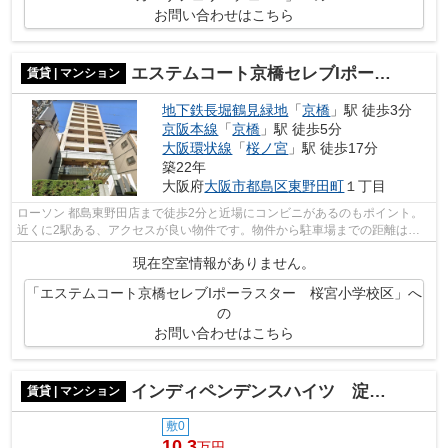
お問い合わせはこちら
エステムコート京橋セレブIポーラスター 桜宮小学校区
賃貸 | マンション
地下鉄長堀鶴見緑地
「
京橋
」駅 徒歩3分
京阪本線
「
京橋
」駅 徒歩5分
大阪環状線
「
桜ノ宮
」駅 徒歩17分
築22年
大阪府
大阪市都島区
東野田町
１丁目
ローソン 都島東野田店まで徒歩2分と近場にコンビニがあるのもポイント。
近くに2駅ある、アクセスが良い物件です。物件から駐車場までの距離は
300mです。道が平坦だと買い物も快適にで...
現在空室情報がありません。
「エステムコート京橋セレブIポーラスター 桜宮小学校区」へ
の
お問い合わせはこちら
インディペンデンスハイツ 淀川小学校区
賃貸 | マンション
敷0
10.3
万円