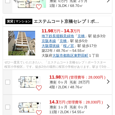
0万円
2ヶ月
敷金
礼金
1階 / 3LDK / 68.70㎡
エステムコート京橋セレブⅠポーラスター 桜宮小学校区
賃貸 | マンション
11.98
14.3
万円～
万円
地下鉄長堀鶴見緑地
「
京橋
」駅 徒歩3分
京阪本線
「
京橋
」駅 徒歩5分
大阪環状線
「
桜ノ宮
」駅 徒歩17分
築22年 / 48.76㎡～54.55㎡
大阪府
大阪市都島区
東野田町
１丁目
ぜひ一度見ていただきたい、「エステムコート京橋セレブⅠポーラスター
桜宮小学校区」です。徒歩2分の場所に桜宮小学校があります。駅まで3分
と、駅近でアクセスも良好な物件です。眺...
11.98
万
円
(管理費等：28,000円 )
0ヶ月
28万円
敷金
礼金
4階 / 2LDK / 48.76㎡
14.3
万
円
(管理費等：28,030円 )
1ヶ月
0ヶ月
敷金
礼金
11階 / 2LDK / 54.55㎡