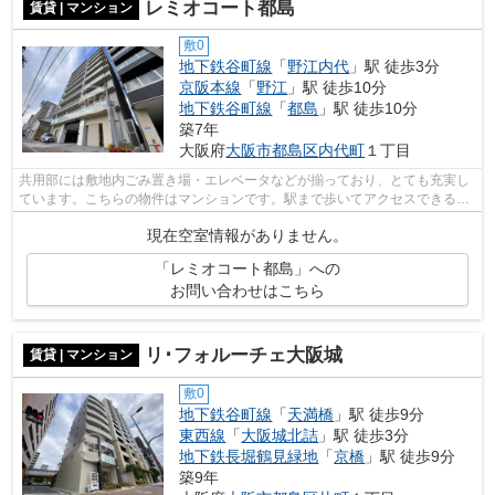
レミオコート都島
賃貸 | マンション
敷0
地下鉄谷町線
「
野江内代
」駅 徒歩3分
京阪本線
「
野江
」駅 徒歩10分
地下鉄谷町線
「
都島
」駅 徒歩10分
築7年
大阪府
大阪市都島区
内代町
１丁目
共用部には敷地内ごみ置き場・エレベータなどが揃っており、とても充実し
ています。こちらの物件はマンションです。駅まで歩いてアクセスできる、
徒歩5分の距離に立地する物件です。こ...
現在空室情報がありません。
「レミオコート都島」への
お問い合わせはこちら
リ･フォルーチェ大阪城
賃貸 | マンション
敷0
地下鉄谷町線
「
天満橋
」駅 徒歩9分
東西線
「
大阪城北詰
」駅 徒歩3分
地下鉄長堀鶴見緑地
「
京橋
」駅 徒歩9分
築9年