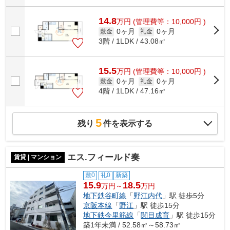
14.8
万
円
(管理費等：10,000円 )
0ヶ月
0ヶ月
敷金
礼金
3階 / 1LDK / 43.08㎡
15.5
万
円
(管理費等：10,000円 )
0ヶ月
0ヶ月
敷金
礼金
4階 / 1LDK / 47.16㎡
5
残り
件を表示する
エス.フィールド奏
賃貸 | マンション
敷0
礼0
新築
15.9
18.5
万円～
万円
地下鉄谷町線
「
野江内代
」駅 徒歩5分
京阪本線
「
野江
」駅 徒歩15分
地下鉄今里筋線
「
関目成育
」駅 徒歩15分
築1年未満 / 52.58㎡～58.73㎡