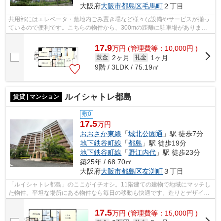
大阪府
大阪市都島区
毛馬町
２丁目
共用部にはエレベータ・敷地内ごみ置き場など様々な設備やサービスが揃っ
ているので便利です。こちらの物件から、300mの距離に駐車場がありま
す。電車移動の多い方に嬉しい駅から徒歩9...
17.9
万
円
(管理費等：10,000円 )
2ヶ月
1ヶ月
敷金
礼金
9階 / 3LDK / 75.19㎡
ルイシャトレ都島
賃貸 | マンション
敷0
17.5
万円
おおさか東線
「
城北公園通
」駅 徒歩7分
地下鉄谷町線
「
都島
」駅 徒歩19分
地下鉄谷町線
「
野江内代
」駅 徒歩23分
築25年 / 68.70㎡
大阪府
大阪市都島区
友渕町
３丁目
「ルイシャトレ都島」のここがイチオシ。11階建ての建物で地域にマッチし
た物件。平坦な場所にある物件なら毎日の移動も快適です。造りとデザイン
に関して、自信をもって情報を提供で...
17.5
万
円
(管理費等：15,000円 )