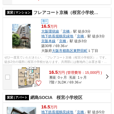
フレアコート京橋（桜宮小学校区）
賃貸 | マンション
敷0
16.5
万円
大阪環状線
「
京橋
」駅 徒歩3分
地下鉄長堀鶴見緑地
「
京橋
」駅 徒歩3分
京阪本線
「
京橋
」駅 徒歩3分
築30年 / 69.36㎡
大阪府
大阪市都島区
東野田町
１丁目
ぜひ一度見ていただきたい、「フレアコート京橋（桜宮小学校区）」です。
徒歩2分の場所に桜宮小学校があります。共用部には敷地内ごみ置き場・エ
レベータなど様々な設備やサービスが揃...
16.5
万
円
(管理費等：15,000円 )
0ヶ月
1ヶ月
敷金
礼金
7階 / 3LDK / 69.36㎡
網島SOCIA 桜宮小学校区
賃貸 | アパート
16.5
万円
地下鉄長堀鶴見緑地
「
京橋
」駅 徒歩5分