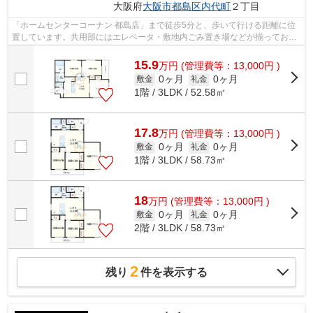
大阪府
大阪市都島区
内代町
２丁目
「ホームセンターコーナン 都島店」まで徒歩5分と、歩いて行ける距離に位
置しています。共用部にはエレベータ・敷地内ごみ置き場などが揃ってお
り、とても充実しています。令和8年築で...
15.9
万
円
(管理費等：13,000円 )
0ヶ月
0ヶ月
敷金
礼金
1階 / 3LDK / 52.58㎡
17.8
万
円
(管理費等：13,000円 )
0ヶ月
0ヶ月
敷金
礼金
1階 / 3LDK / 58.73㎡
18
万
円
(管理費等：13,000円 )
0ヶ月
0ヶ月
敷金
礼金
2階 / 3LDK / 58.73㎡
2
残り
件を表示する