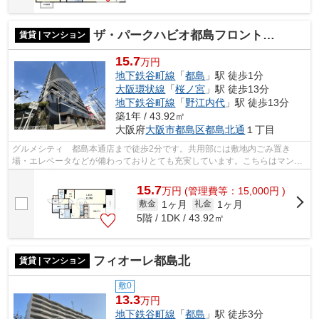
ザ・パークハビオ都島フロント 都島小学校区
賃貸 | マンション
15.7
万円
地下鉄谷町線
「
都島
」駅 徒歩1分
大阪環状線
「
桜ノ宮
」駅 徒歩13分
地下鉄谷町線
「
野江内代
」駅 徒歩13分
築1年 / 43.92㎡
大阪府
大阪市都島区
都島北通
１丁目
グルメシティ 都島本通店まで徒歩2分です。共用部には敷地内ごみ置き
場・エレベータなどが備わっておりとても充実しています。こちらはマンシ
ョンタイプになります。こちらの物件、通...
15.7
万
円
(管理費等：15,000円 )
1ヶ月
1ヶ月
敷金
礼金
5階 / 1DK / 43.92㎡
フィオーレ都島北
賃貸 | マンション
敷0
13.3
万円
地下鉄谷町線
「
都島
」駅 徒歩3分