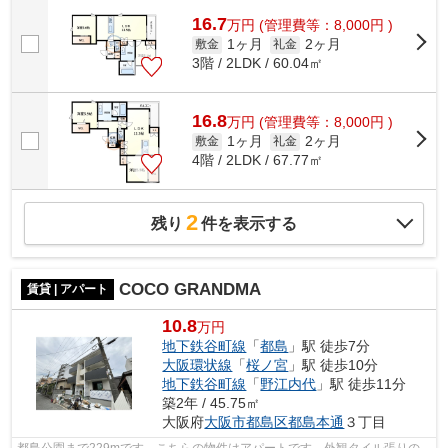
16.7
万
円
(管理費等：8,000円 )
1ヶ月
2ヶ月
敷金
礼金
3階 / 2LDK / 60.04㎡
16.8
万
円
(管理費等：8,000円 )
1ヶ月
2ヶ月
敷金
礼金
4階 / 2LDK / 67.77㎡
2
残り
件を表示する
COCO GRANDMA
賃貸 | アパート
10.8
万円
地下鉄谷町線
「
都島
」駅 徒歩7分
大阪環状線
「
桜ノ宮
」駅 徒歩10分
地下鉄谷町線
「
野江内代
」駅 徒歩11分
築2年 / 45.75㎡
大阪府
大阪市都島区
都島本通
３丁目