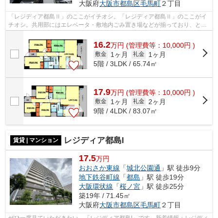
大阪府
大阪市都島区
毛馬町
２丁目
「レジディア都島Ⅱ」のここがイチオシ。「レジディア都島Ⅱ」のここがイ
チオシ。共用部にはエレベータ・敷地内ごみ置き場などが揃っており、とて
も充実しています。場所が平坦なのは、...
16.2
万
円
(管理費等：10,000円 )
1ヶ月
1ヶ月
敷金
礼金
5階 / 3LDK / 65.74㎡
17.9
万
円
(管理費等：10,000円 )
1ヶ月
2ヶ月
敷金
礼金
9階 / 4LDK / 83.07㎡
レジディア都島I
賃貸 | マンション
17.5
万円
おおさか東線
「
城北公園通
」駅 徒歩9分
地下鉄谷町線
「
都島
」駅 徒歩19分
大阪環状線
「
桜ノ宮
」駅 徒歩25分
築19年 / 71.45㎡
大阪府
大阪市都島区
毛馬町
２丁目
ぜひ一度見ていただきたい、「レジディア都島I」です。新着情報：レジディ