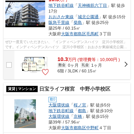
地下鉄谷町線
「
天神橋筋六丁目
」駅 徒歩
17分
おおさか東線
「
城北公園通
」駅 徒歩15分
阪急千里線
「
柴島
」駅 徒歩25分
築25年 / 60.15㎡
大阪府
大阪市都島区
毛馬町
３丁目
ぜひ一度見ていただきたい、「インディペンデンスハイツ 淀川小学校区」
です。インディペンデンスハイツ 淀川小学校区：おおさか東線城北公園通
駅にも近くて便利。共用部には敷地内...
10.3
万
円
(管理費等：10,000円 )
0ヶ月
1ヶ月
敷金
礼金
6階 / 3LDK / 60.15㎡
日宝ライフ桜宮 中野小学校区
賃貸 | マンション
敷0
大阪環状線
「
桜ノ宮
」駅 徒歩5分
地下鉄谷町線
「
都島
」駅 徒歩10分
大阪環状線
「
京橋
」駅 徒歩15分
築39年 / 57.96㎡
大阪府
大阪市都島区
中野町
４丁目