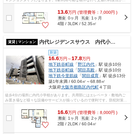
いのが魅力です。高層階なら景色を眺め...
13.6
万
円
(管理費等：7,000円 )
0ヶ月
1ヶ月
敷金
礼金
4階 / 3LDK / 52.35㎡
内代レジデンスサウス 内代小学校区
賃貸 | マンション
新築
16.6
17.8
万円～
万円
地下鉄谷町線
「
野江内代
」駅 徒歩10分
地下鉄谷町線
「
関目高殿
」駅 徒歩10分
地下鉄今里筋線
「
関目成育
」駅 徒歩13分
築1年未満 / 60.04㎡～68.88㎡
大阪府
大阪市都島区
内代町
４丁目
徒歩4分の場所に内代小学校があります。共用部にはエレベータ・敷地内ご
み置き場など様々な設備やサービスが揃っているので便利です。防犯対策も
バッチリなマンションタイプの物件です...
16.6
万
円
(管理費等：8,000円 )
1ヶ月
2ヶ月
敷金
礼金
2階 / 2LDK / 60.04㎡