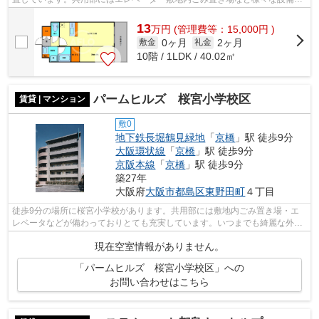
サービスが揃っているので便利です。...
13
万
円
(管理費等：15,000円 )
0ヶ月
2ヶ月
敷金
礼金
10階 / 1LDK / 40.02㎡
パームヒルズ 桜宮小学校区
賃貸 | マンション
敷0
地下鉄長堀鶴見緑地
「
京橋
」駅 徒歩9分
大阪環状線
「
京橋
」駅 徒歩9分
京阪本線
「
京橋
」駅 徒歩9分
築27年
大阪府
大阪市都島区
東野田町
４丁目
徒歩9分の場所に桜宮小学校があります。共用部には敷地内ごみ置き場・エ
レベータなどが備わっておりとても充実しています。いつまでも綺麗な外観
を外観タイル張りで保つことができます...
現在空室情報がありません。
「パームヒルズ 桜宮小学校区」への
お問い合わせはこちら