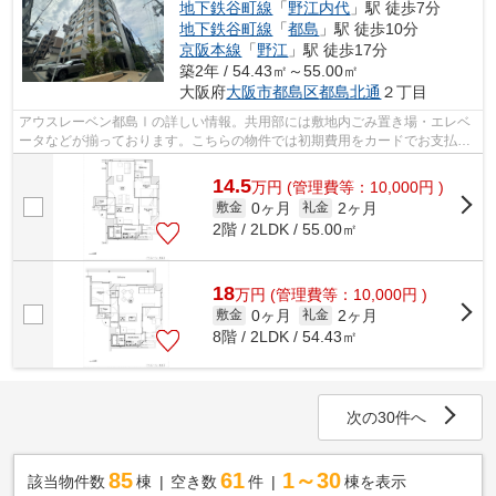
地下鉄谷町線
「
野江内代
」駅 徒歩7分
地下鉄谷町線
「
都島
」駅 徒歩10分
京阪本線
「
野江
」駅 徒歩17分
築2年 / 54.43㎡～55.00㎡
大阪府
大阪市都島区
都島北通
２丁目
アウスレーベン都島Ⅰの詳しい情報。共用部には敷地内ごみ置き場・エレベ
ータなどが揃っております。こちらの物件では初期費用をカードでお支払い
いただけます。外観タイル張りは、マン...
14.5
万
円
(管理費等：10,000円 )
0ヶ月
2ヶ月
敷金
礼金
2階 / 2LDK / 55.00㎡
18
万
円
(管理費等：10,000円 )
0ヶ月
2ヶ月
敷金
礼金
8階 / 2LDK / 54.43㎡
次の30件へ
85
61
1～30
該当物件数
棟
空き数
件
棟を表示