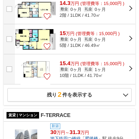
14.3
万
円
(管理費等：15,000円 )
0ヶ月
0ヶ月
敷金
礼金
2階 / 1LDK / 41.70㎡
15
万
円
(管理費等：15,000円 )
0ヶ月
0ヶ月
敷金
礼金
5階 / 1LDK / 46.49㎡
15.4
万
円
(管理費等：15,000円 )
0ヶ月
1ヶ月
敷金
礼金
10階 / 1LDK / 41.70㎡
2
残り
件を表示する
F-TERRACE
賃貸 | マンション
新築
30
31.3
万円～
万円
地下鉄四つ橋線
「
肥後橋
」駅 徒歩9分