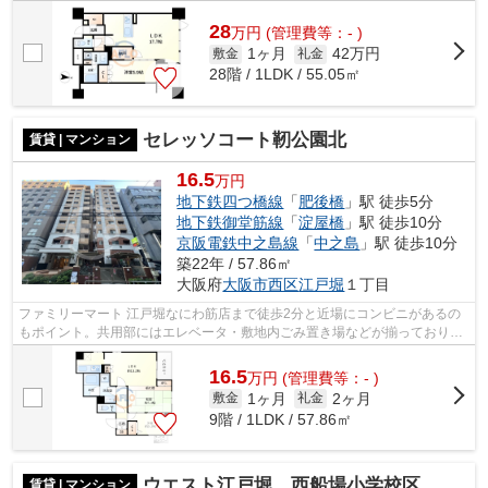
28
万
円
(管理費等：- )
1ヶ月
42万円
敷金
礼金
28階 / 1LDK / 55.05㎡
セレッソコート靭公園北
賃貸 | マンション
16.5
万円
地下鉄四つ橋線
「
肥後橋
」駅 徒歩5分
地下鉄御堂筋線
「
淀屋橋
」駅 徒歩10分
京阪電鉄中之島線
「
中之島
」駅 徒歩10分
築22年 / 57.86㎡
大阪府
大阪市西区
江戸堀
１丁目
ファミリーマート 江戸堀なにわ筋店まで徒歩2分と近場にコンビニがあるの
もポイント。共用部にはエレベータ・敷地内ごみ置き場などが揃っておりま
す。2駅利用可能なので、用途や行き先...
16.5
万
円
(管理費等：- )
1ヶ月
2ヶ月
敷金
礼金
9階 / 1LDK / 57.86㎡
ウエスト江戸堀 西船場小学校区
賃貸 | マンション