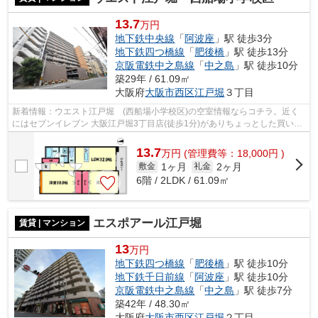
13.7
万円
地下鉄中央線
「
阿波座
」駅 徒歩3分
地下鉄四つ橋線
「
肥後橋
」駅 徒歩13分
京阪電鉄中之島線
「
中之島
」駅 徒歩10分
築29年 / 61.09㎡
大阪府
大阪市西区
江戸堀
３丁目
新着情報：ウエスト江戸堀 (西船場小学校区)の空室情報ならコチラ。近く
にはセブンイレブン 大阪江戸堀3丁目店(徒歩1分)がありちょっとした買い物
に便利です。共用部には敷地内ごみ置...
13.7
万
円
(管理費等：18,000円 )
1ヶ月
2ヶ月
敷金
礼金
6階 / 2LDK / 61.09㎡
エスポアール江戸堀
賃貸 | マンション
13
万円
地下鉄四つ橋線
「
肥後橋
」駅 徒歩10分
地下鉄千日前線
「
阿波座
」駅 徒歩10分
京阪電鉄中之島線
「
中之島
」駅 徒歩7分
築42年 / 48.30㎡
大阪府
大阪市西区
江戸堀
２丁目