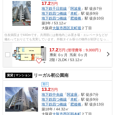
17.2
万円
地下鉄千日前線
「
阿波座
」駅 徒歩7分
地下鉄四つ橋線
「
本町
」駅 徒歩9分
地下鉄四つ橋線
「
肥後橋
」駅 徒歩10分
築3年 / 53.12㎡
大阪府
大阪市西区
京町堀
２丁目
住友病院まで440mです。共用部には敷地内ごみ置き場・エレベータなどが
備わっておりとても充実しています。外観タイル張りの物件が好評となって
います。令和5年築で、多くの方がご満足...
17.2
万
円
(管理費等：9,000円 )
0ヶ月
0ヶ月
敷金
礼金
2階 / 2LDK / 53.12㎡
リーガル靭公園南
賃貸 | マンション
敷0
13.2
万円
地下鉄中央線
「
阿波座
」駅 徒歩7分
地下鉄四つ橋線
「
本町
」駅 徒歩9分
地下鉄四つ橋線
「
肥後橋
」駅 徒歩13分
築18年 / 44.32㎡
大阪府
大阪市西区
靱本町
２丁目