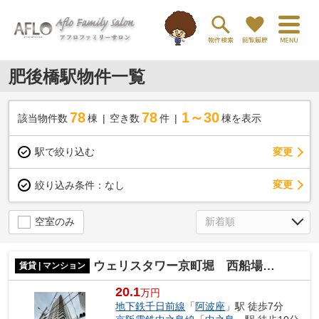
肥後橋駅物件一覧
78
78
1～30
該当物件数
棟
空き数
件
棟を表示
駅で絞り込む
変更
変更
絞り込み条件：
なし
空室のみ
ウェリスタワー京町堀 西船場小学校区
賃貸 | マンション
20.1
万円
地下鉄千日前線
「
阿波座
」駅 徒歩7分