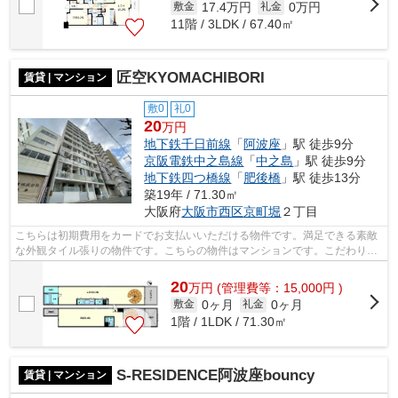
17.4万円
0万円
敷金
礼金
11階 / 3LDK / 67.40㎡
匠空KYOMACHIBORI
賃貸 | マンション
敷0
礼0
20
万円
地下鉄千日前線
「
阿波座
」駅 徒歩9分
京阪電鉄中之島線
「
中之島
」駅 徒歩9分
地下鉄四つ橋線
「
肥後橋
」駅 徒歩13分
築19年 / 71.30㎡
大阪府
大阪市西区
京町堀
２丁目
こちらは初期費用をカードでお支払いいただける物件です。満足できる素敵
な外観タイル張りの物件です。こちらの物件はマンションです。こだわり派
の方も満足度の高いデザイナーズ物件...
20
万
円
(管理費等：15,000円 )
0ヶ月
0ヶ月
敷金
礼金
1階 / 1LDK / 71.30㎡
S-RESIDENCE阿波座bouncy
賃貸 | マンション