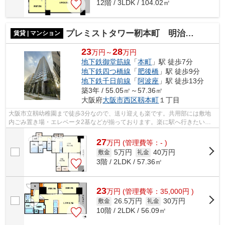
12階 / 3LDK / 104.02㎡
プレミストタワー靭本町 明治小学校区
賃貸 | マンション
23
28
万円～
万円
地下鉄御堂筋線
「
本町
」駅 徒歩7分
地下鉄四つ橋線
「
肥後橋
」駅 徒歩9分
地下鉄千日前線
「
阿波座
」駅 徒歩13分
築3年 / 55.05㎡～57.36㎡
大阪府
大阪市西区
靱本町
１丁目
大阪市立靱幼稚園まで徒歩3分なので、送り迎えも楽です。共用部には敷地
内ごみ置き場・エレベータ2基などが揃っております。楽に駅へ行きたい方
には駅まで平坦な物件がおすすめです。...
27
万
円
(管理費等：- )
5万円
40万円
敷金
礼金
3階 / 2LDK / 57.36㎡
23
万
円
(管理費等：35,000円 )
26.5万円
30万円
敷金
礼金
10階 / 2LDK / 56.09㎡