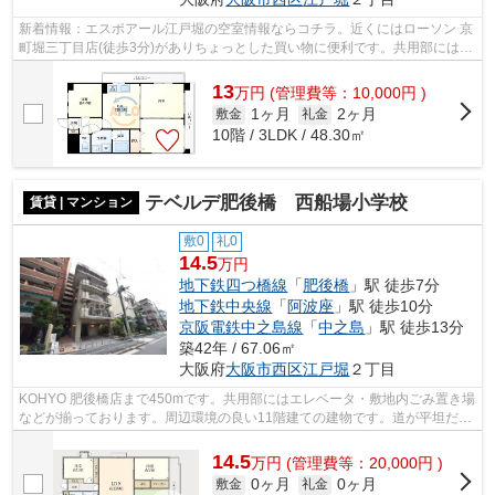
新着情報：エスポアール江戸堀の空室情報ならコチラ。近くにはローソン 京
町堀三丁目店(徒歩3分)がありちょっとした買い物に便利です。共用部には敷
地内ごみ置き場・エレベータなどが...
13
万
円
(管理費等：10,000円 )
1ヶ月
2ヶ月
敷金
礼金
10階 / 3LDK / 48.30㎡
テベルデ肥後橋 西船場小学校
賃貸 | マンション
敷0
礼0
14.5
万円
地下鉄四つ橋線
「
肥後橋
」駅 徒歩7分
地下鉄中央線
「
阿波座
」駅 徒歩10分
京阪電鉄中之島線
「
中之島
」駅 徒歩13分
築42年 / 67.06㎡
大阪府
大阪市西区
江戸堀
２丁目
KOHYO 肥後橋店まで450mです。共用部にはエレベータ・敷地内ごみ置き場
などが揃っております。周辺環境の良い11階建ての建物です。道が平坦だと
買い物も快適にできますね。初期費用を...
14.5
万
円
(管理費等：20,000円 )
0ヶ月
0ヶ月
敷金
礼金