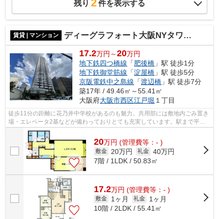
2
残り
件を表示する
ディーグラフォート大阪NYタワー肥後橋 西船場小学校区
賃貸 | マンション
17.2
20
万円～
万円
地下鉄四つ橋線
「
肥後橋
」駅 徒歩1分
地下鉄御堂筋線
「
淀屋橋
」駅 徒歩5分
京阪電鉄中之島線
「
渡辺橋
」駅 徒歩7分
築17年 / 49.46㎡～55.41㎡
大阪府
大阪市西区
江戸堀
１丁目
徒歩11分の距離に花乃井中学校があるのも魅力。共用部には敷地内ごみ置き
場・エレベータ2基などが備わっておりとても充実しています。駅まで平坦
で、自転車での移動もラクな物件です。...
20
万
円
(管理費等：- )
20万円
40万円
敷金
礼金
7階 / 1LDK / 50.83㎡
17.2
万
円
(管理費等：- )
1ヶ月
1ヶ月
敷金
礼金
10階 / 2LDK / 55.41㎡