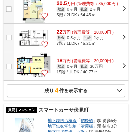
20.5
万
円
(管理費等：35,000円 )
0ヶ月
2ヶ月
敷金
礼金
5階 / 2LDK / 64.45㎡
22
万
円
(管理費等：10,000円 )
0.5ヶ月
2ヶ月
敷金
礼金
7階 / 1LDK / 45.21㎡
18
万
円
(管理費等：20,000円 )
0ヶ月
36万円
敷金
礼金
15階 / 1LDK / 40.77㎡
4
残り
件を表示する
スマートカーサ伏見町
賃貸 | マンション
地下鉄四つ橋線
「
肥後橋
」駅 徒歩5分
地下鉄御堂筋線
「
淀屋橋
」駅 徒歩3分
地下鉄堺筋線
「
北浜
」駅 徒歩10分