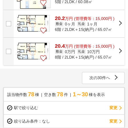
5階 / 2LDK / 60.08㎡
20.2
万
円
(管理費等：15,000円 )
0ヶ月
1ヶ月
敷金
礼金
6階 / 2LDK＋1S(納戸) / 65.07㎡
20.4
万
円
(管理費等：15,000円 )
0万円
10万円
敷金
礼金
8階 / 2LDK＋1S(納戸) / 65.07㎡
次の30件へ
78
78
1～30
該当物件数
棟
空き数
件
棟を表示
駅で絞り込む
変更
変更
絞り込み条件：
なし