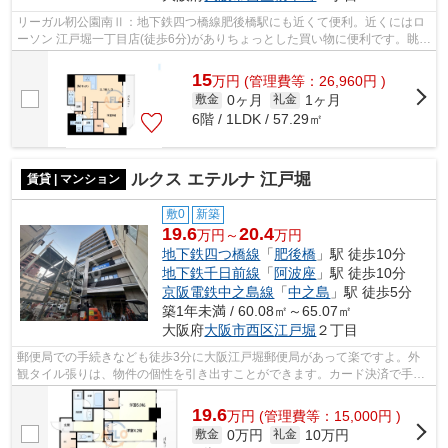
リーガル靭公園南Ⅱ：地下鉄四つ橋線肥後橋駅にも近くて便利。近くにはロ
ーソン 江戸堀一丁目店(徒歩6分)がありちょっとした買い物に便利です。眺め
の良いマンション探しは、こちらの場...
15
万
円
(管理費等：26,960円 )
0ヶ月
1ヶ月
敷金
礼金
6階 / 1LDK / 57.29㎡
ルクス エテルナ 江戸堀
賃貸 | マンション
敷0
新築
19.6
20.4
万円～
万円
地下鉄四つ橋線
「
肥後橋
」駅 徒歩10分
地下鉄千日前線
「
阿波座
」駅 徒歩10分
京阪電鉄中之島線
「
中之島
」駅 徒歩5分
築1年未満 / 60.08㎡～65.07㎡
大阪府
大阪市西区
江戸堀
２丁目
郵便局での手続きなども徒歩3分に大阪江戸堀郵便局があって楽ですよ。外
観タイル張りは、物件の個性を引き出すことができます。カード決済で手元
にお金がなくても初期費用や家賃支払い...
19.6
万
円
(管理費等：15,000円 )
0万円
10万円
敷金
礼金