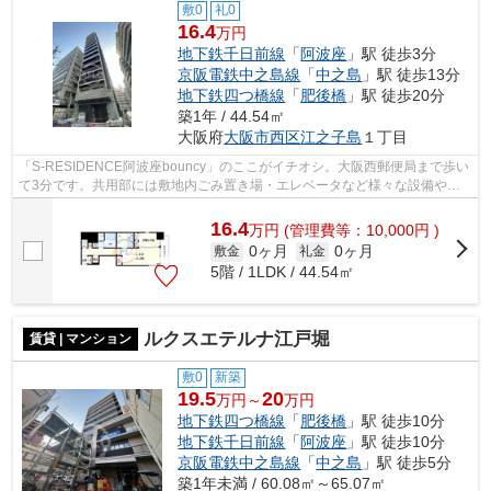
敷0
礼0
16.4
万円
地下鉄千日前線
「
阿波座
」駅 徒歩3分
京阪電鉄中之島線
「
中之島
」駅 徒歩13分
地下鉄四つ橋線
「
肥後橋
」駅 徒歩20分
築1年 / 44.54㎡
大阪府
大阪市西区
江之子島
１丁目
「S-RESIDENCE阿波座bouncy」のここがイチオシ。大阪西郵便局まで歩い
て3分です。共用部には敷地内ごみ置き場・エレベータなど様々な設備やサ
ービスが揃っているので便利です。こだわ...
16.4
万
円
(管理費等：10,000円 )
0ヶ月
0ヶ月
敷金
礼金
5階 / 1LDK / 44.54㎡
ルクスエテルナ江戸堀
賃貸 | マンション
敷0
新築
19.5
20
万円～
万円
地下鉄四つ橋線
「
肥後橋
」駅 徒歩10分
地下鉄千日前線
「
阿波座
」駅 徒歩10分
京阪電鉄中之島線
「
中之島
」駅 徒歩5分
築1年未満 / 60.08㎡～65.07㎡