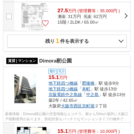
27.5
万
円
(管理費等：35,000円 )
31万円
62万円
敷金
礼金
15階 / 2LDK / 65.00㎡
1
残り
件を表示する
Dimora靭公園
賃貸 | マンション
敷0
礼0
15.1
万円
地下鉄四つ橋線
「
肥後橋
」駅 徒歩9分
地下鉄四つ橋線
「
本町
」駅 徒歩13分
京阪電鉄中之島線
「
中之島
」駅 徒歩13分
築2年 / 42.65㎡
大阪府
大阪市西区
京町堀
２丁目
新着情報：Dimora靱公園の空室情報ならコチラ。家から50mの場所に大阪江
戸堀郵便局があります。防犯対策もバッチリなマンションタイプの物件で
す。満足できる素敵な外観タイル張りの物...
15.1
万
円
(管理費等：10,000円 )