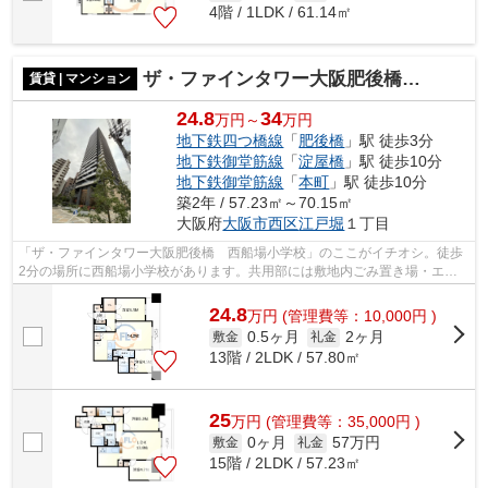
4階 / 1LDK / 61.14㎡
ザ・ファインタワー大阪肥後橋 西船場小学校区
賃貸 | マンション
24.8
34
万円～
万円
地下鉄四つ橋線
「
肥後橋
」駅 徒歩3分
地下鉄御堂筋線
「
淀屋橋
」駅 徒歩10分
地下鉄御堂筋線
「
本町
」駅 徒歩10分
築2年 / 57.23㎡～70.15㎡
大阪府
大阪市西区
江戸堀
１丁目
「ザ・ファインタワー大阪肥後橋 西船場小学校」のここがイチオシ。徒歩
2分の場所に西船場小学校があります。共用部には敷地内ごみ置き場・エレ
ベータ2基などが揃っております。駅か...
24.8
万
円
(管理費等：10,000円 )
0.5ヶ月
2ヶ月
敷金
礼金
13階 / 2LDK / 57.80㎡
25
万
円
(管理費等：35,000円 )
0ヶ月
57万円
敷金
礼金
15階 / 2LDK / 57.23㎡