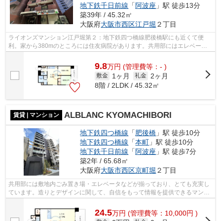
地下鉄千日前線
「
阿波座
」駅 徒歩13分
築39年 / 45.32㎡
大阪府
大阪市西区
江戸堀
２丁目
ライオンズマンション江戸堀第２：地下鉄四つ橋線肥後橋駅にも近くて便
利。家から380mのところには住友病院があります。共用部にはエレベー
タ・敷地内ごみ置き場などが備わっておりと...
9.8
万
円
(管理費等：- )
1ヶ月
2ヶ月
敷金
礼金
8階 / 2LDK / 45.32㎡
ALBLANC KYOMACHIBORI
賃貸 | マンション
地下鉄四つ橋線
「
肥後橋
」駅 徒歩10分
地下鉄四つ橋線
「
本町
」駅 徒歩10分
地下鉄千日前線
「
阿波座
」駅 徒歩7分
築2年 / 65.68㎡
大阪府
大阪市西区
京町堀
２丁目
共用部には敷地内ごみ置き場・エレベータなどが揃っており、とても充実し
ています。造りとデザインに関して、自信をもって情報を提供できるマンシ
ョンです。場所が平坦なのは、ランニ...
24.5
万
円
(管理費等：10,000円 )