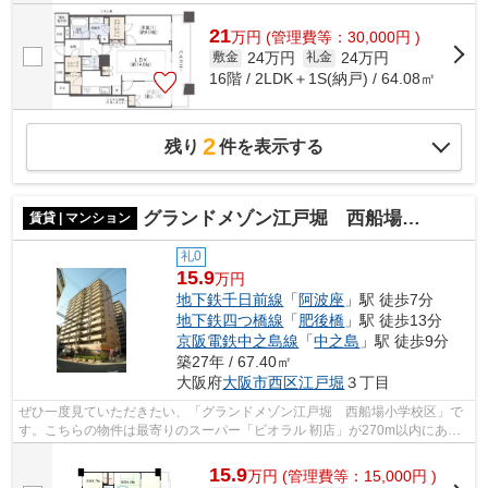
21
万
円
(管理費等：30,000円 )
24万円
24万円
敷金
礼金
16階 / 2LDK＋1S(納戸) / 64.08㎡
2
残り
件を表示する
グランドメゾン江戸堀 西船場小学校区
賃貸 | マンション
礼0
15.9
万円
地下鉄千日前線
「
阿波座
」駅 徒歩7分
地下鉄四つ橋線
「
肥後橋
」駅 徒歩13分
京阪電鉄中之島線
「
中之島
」駅 徒歩9分
築27年 / 67.40㎡
大阪府
大阪市西区
江戸堀
３丁目
ぜひ一度見ていただきたい、「グランドメゾン江戸堀 西船場小学校区」で
す。こちらの物件は最寄りのスーパー「ビオラル 靭店」が270m以内にあり
ます。共用部には敷地内ごみ置き場・エ...
15.9
万
円
(管理費等：15,000円 )