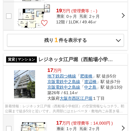
19
万
円
(管理費等：- )
0ヶ月
2ヶ月
敷金
礼金
12階 / 1LDK / 49.46㎡
1
残り
件を表示する
レジネッタ江戸堀（西船場小学校区）
賃貸 | マンション
17
万円
地下鉄四つ橋線
「
肥後橋
」駅 徒歩5分
京阪電鉄中之島線
「
渡辺橋
」駅 徒歩7分
京阪電鉄中之島線
「
中之島
」駅 徒歩13分
築26年 / 61.14㎡
大阪府
大阪市西区
江戸堀
１丁目
新着情報：レジネッタ江戸堀（西船場小学校区）の空室情報ならコチラ。靭
公園まで徒歩5分と近いです。共用部にはエレベータ・敷地内ごみ置き場な
どが備わっておりとても充実しています...
17
万
円
(管理費等：14,000円 )
1ヶ月
2ヶ月
敷金
礼金