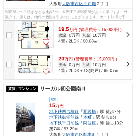
大阪府
大阪市西区
江戸堀
２丁目
郵便局での手続きなども徒歩3分に大阪江戸堀郵便局があって楽ですよ。外
観タイル張りは、物件の個性を引き出すことができます。カード決済で手元
にお金がなくても初期費用や家賃支払い...
19.5
万
円
(管理費等：15,000円 )
0万円
10万円
敷金
礼金
4階 / 2LDK / 60.08㎡
20
万
円
(管理費等：15,000円 )
0万円
10万円
敷金
礼金
4階 / 2LDK＋1S(納戸) / 65.07㎡
リーガル靭公園南Ⅱ
賃貸 | マンション
敷0
15
万円
地下鉄四つ橋線
「
肥後橋
」駅 徒歩7分
地下鉄御堂筋線
「
本町
」駅 徒歩9分
地下鉄千日前線
「
阿波座
」駅 徒歩13分
築7年 / 57.29㎡
大阪府
大阪市西区
靱本町
１丁目