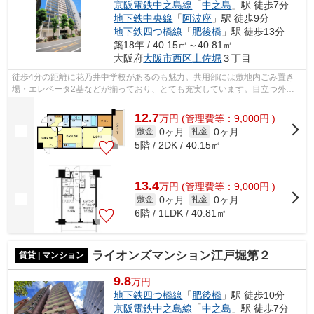
京阪電鉄中之島線
「
中之島
」駅 徒歩7分
地下鉄中央線
「
阿波座
」駅 徒歩9分
地下鉄四つ橋線
「
肥後橋
」駅 徒歩13分
築18年 / 40.15㎡～40.81㎡
大阪府
大阪市西区
土佐堀
３丁目
徒歩4分の距離に花乃井中学校があるのも魅力。共用部には敷地内ごみ置き
場・エレベータ2基などが揃っており、とても充実しています。目立つ外観
と洗練された設計の内装を持つデザイナ...
12.7
万
円
(管理費等：9,000円 )
0ヶ月
0ヶ月
敷金
礼金
5階 / 2DK / 40.15㎡
13.4
万
円
(管理費等：9,000円 )
0ヶ月
0ヶ月
敷金
礼金
6階 / 1LDK / 40.81㎡
ライオンズマンション江戸堀第２
賃貸 | マンション
9.8
万円
地下鉄四つ橋線
「
肥後橋
」駅 徒歩10分
京阪電鉄中之島線
「
中之島
」駅 徒歩7分