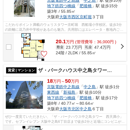
京阪電鉄中之島線
「
中之島
」駅 徒歩10分
地下鉄四つ橋線
「
肥後橋
」駅 徒歩15分
築3年 / 55.85㎡
大阪府
大阪市西区
京町堀
３丁目
こだわりポイント満載のウェリスタワー京町堀 西船場小学校区。徒歩3分
の距離に花乃井中学校があるのも魅力。共用部にはエレベータ・敷地内ごみ
置き場などが備わっておりとても充実し...
20.1
万
円
(管理費等：36,000円 )
23.7万円
47.4万円
敷金
礼金
24階 / 2LDK / 55.85㎡
ザ・パークハウス中之島タワー 中之島小学校区
賃貸 | マンション
18
50
万円～
万円
京阪電鉄中之島線
「
中之島
」駅 徒歩1分
東西線
「
新福島
」駅 徒歩10分
地下鉄四つ橋線
「
肥後橋
」駅 徒歩17分
築8年 / 40.77㎡～80.64㎡
大阪府
大阪市北区
中之島
６丁目
ぜひ一度見ていただきたい、「ザ・パークハウス中之島タワー 西天満小」
です。セブンイレブン 大阪中之島6丁目店まで徒歩2分と近場にコンビニがあ
るのもポイント。共用部には敷地内ご...