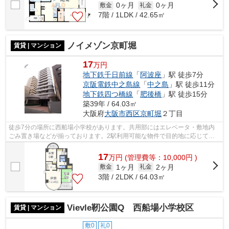
0ヶ月
0ヶ月
敷金
礼金
7階 / 1LDK / 42.65㎡
ノイメゾン京町堀
賃貸 | マンション
17
万円
地下鉄千日前線
「
阿波座
」駅 徒歩7分
京阪電鉄中之島線
「
中之島
」駅 徒歩11分
地下鉄四つ橋線
「
肥後橋
」駅 徒歩15分
築39年 / 64.03㎡
大阪府
大阪市西区
京町堀
２丁目
徒歩7分の場所に西船場小学校があります。共用部にはエレベータ・敷地内
ごみ置き場などが揃っております。2駅利用可能な物件で目的地に応じて路
線を選ぶことができます。こちらの物件...
17
万
円
(管理費等：10,000円 )
1ヶ月
2ヶ月
敷金
礼金
3階 / 2LDK / 64.03㎡
Vievle靭公園Q 西船場小学校区
賃貸 | マンション
敷0
礼0