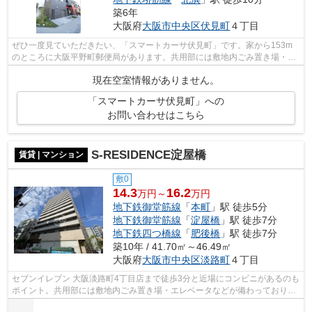
築6年
大阪府
大阪市中央区
伏見町
４丁目
ぜひ一度見ていただきたい、「スマートカーサ伏見町」です。家から153m
のところに大阪平野町郵便局があります。共用部には敷地内ごみ置き場・エ
レベータなどが揃っております。楽に駅...
現在空室情報がありません。
「スマートカーサ伏見町」への
お問い合わせはこちら
S-RESIDENCE淀屋橋
賃貸 | マンション
敷0
14.3
16.2
万円～
万円
地下鉄御堂筋線
「
本町
」駅 徒歩5分
地下鉄御堂筋線
「
淀屋橋
」駅 徒歩7分
地下鉄四つ橋線
「
肥後橋
」駅 徒歩7分
築10年 / 41.70㎡～46.49㎡
大阪府
大阪市中央区
淡路町
４丁目
セブンイレブン 大阪淡路町4丁目店まで徒歩3分と近場にコンビニがあるのも
ポイント。共用部には敷地内ごみ置き場・エレベータなどが備わっておりと
ても充実しています。徒歩5分で駅に...