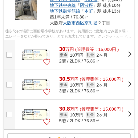
地下鉄中央線
「
阿波座
」駅 徒歩10分
地下鉄御堂筋線
「
本町
」駅 徒歩13分
築1年未満 / 76.86㎡
大阪府
大阪市西区
京町堀
２丁目
徒歩5分の場所に西船場小学校があります。共用部には敷地内ごみ置き場・
エレベータなどが揃っており、とても充実しています。クレジットカードで
初期費用がお支払いいただけるので、決...
30
万
円
(管理費等：15,000円 )
10万円
2ヶ月
敷金
礼金
2階 / 2LDK / 76.86㎡
30.5
万
円
(管理費等：15,000円 )
10万円
2ヶ月
敷金
礼金
3階 / 2LDK / 76.86㎡
30.8
万
円
(管理費等：15,000円 )
10万円
2ヶ月
敷金
礼金
5階 / 2LDK / 76.86㎡