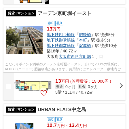
アーデン京町堀イースト
賃貸 | マンション
敷0
礼0
13
万円
地下鉄四つ橋線
「
肥後橋
」駅 徒歩5分
地下鉄御堂筋線
「
本町
」駅 徒歩9分
地下鉄御堂筋線
「
淀屋橋
」駅 徒歩10分
築18年 / 40.72㎡
大阪府
大阪市西区
京町堀
１丁目
こだわりポイント満載のアーデン京町堀イースト。歩いて200mの場所に、
KOHYO(コーヨー) 肥後橋店があります。共用部にはエレベータ・敷地内ごみ
置き場など様々な設備やサービスが揃っ...
13
万
円
(管理費等：15,000円 )
0ヶ月
0ヶ月
敷金
礼金
5階 / 1LDK / 40.72㎡
URBAN FLATS中之島
賃貸 | マンション
敷0
礼0
12.7
13.4
万円～
万円