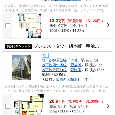
靭公園まで徒歩5分と近いです。地上11階建ての物件。お使いいただける駅
は2駅あり、行き先に応じて使い分けができます。造りとデザインに関し
て、自信をもって情報を提供できるマンシ...
13.2
万
円
(管理費等：15,120円 )
0万円
1ヶ月
敷金
礼金
10階 / 1LDK / 44.32㎡
プレミストタワー靱本町 明治小学校区
賃貸 | マンション
敷0
地下鉄御堂筋線
「
本町
」駅 徒歩7分
地下鉄四つ橋線
「
肥後橋
」駅 徒歩9分
地下鉄千日前線
「
阿波座
」駅 徒歩13分
築3年 / 62.56㎡
大阪府
大阪市西区
靱本町
１丁目
徒歩8分の場所に明治小学校があります。共用部には敷地内ごみ置き場・エ
レベータ2基など様々な設備やサービスが揃っているので便利です。初期費
用をカードでお支払いいただけるので、...
28.9
万
円
(管理費等：31,000円 )
0万円
64万円
敷金
礼金
29階 / 2LDK / 62.56㎡