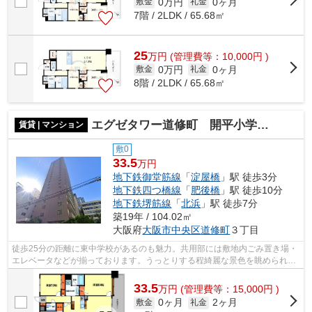
0万円
0ヶ月
敷金
礼金
7階 / 2LDK / 65.68㎡
25
万
円
(管理費等：10,000円 )
0万円
0ヶ月
敷金
礼金
8階 / 2LDK / 65.68㎡
エグゼタワー道修町 開平小学校区
賃貸 | マンション
敷0
33.5
万円
地下鉄御堂筋線
「
淀屋橋
」駅 徒歩3分
地下鉄四つ橋線
「
肥後橋
」駅 徒歩10分
地下鉄堺筋線
「
北浜
」駅 徒歩7分
築19年 / 104.02㎡
大阪府
大阪市中央区
道修町
３丁目
徒歩25分の距離に東中学校があるのも魅力。共用部には敷地内ごみ置き場・
エレベータなどが揃っております。うっとりする程綺麗な景色を眺められ
る、誰もが憧れるマンションです。タワ...
33.5
万
円
(管理費等：15,000円 )
0ヶ月
2ヶ月
敷金
礼金