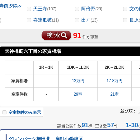
寺前夕陽ヶ
天王寺
阿倍野
文の
(107)
(29)
喜連瓜破
出戸
長原
)
(11)
(13)
91
件が該当
天神橋筋六丁目の家賃相場
1R～1K
1DK～1LDK
2K～2LDK
家賃相場
-
13万円
17.8万円
空室件数
-
29室
21室
並び順：
空室物件のみ表示
91
57
1-30
該当公開件数
棟 空き数
件
グレンパーク梅田北 扇町小学校区