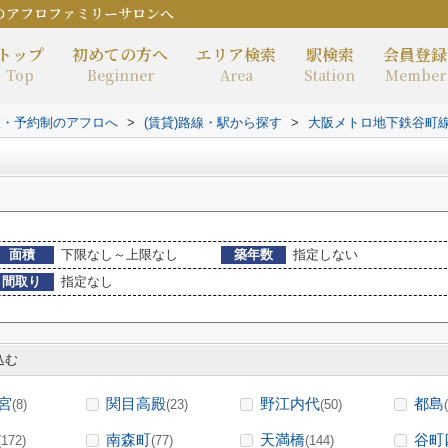
のアフロファミリーサロンへ
トップ
初めての方へ
エリア検索
駅検索
会員登録
Top
Beginner
Area
Station
Member
室・予約制のアフロへ
>
(賃貸)路線・駅から探す
>
大阪メトロ地下鉄谷町
面積
下限なし～上限なし
築年数
指定しない
間取り
指定なし
込む
宮
関目高殿
野江内代
都島
(8)
(23)
(50)
南森町
天満橋
谷町
(172)
(77)
(144)