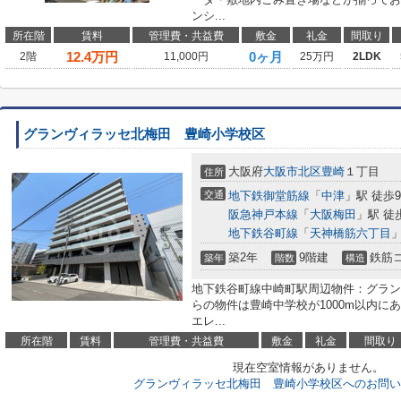
ンシ...
所在階
賃料
管理費・共益費
敷金
礼金
間取り
12.4
万円
0ヶ月
2階
11,000円
25万円
2LDK
グランヴィラッセ北梅田 豊崎小学校区
大阪府
大阪市北区
豊崎
１丁目
住所
交通
地下鉄御堂筋線
「
中津
」駅 徒歩
阪急神戸本線
「
大阪梅田
」駅 徒
地下鉄谷町線
「
天神橋筋六丁目
」
築2年
9階建
鉄筋
築年
階数
構造
地下鉄谷町線中崎町駅周辺物件：グラン
らの物件は豊崎中学校が1000m以内に
エレ...
所在階
賃料
管理費・共益費
敷金
礼金
間取り
現在空室情報がありません。
グランヴィラッセ北梅田 豊崎小学校区へのお問い