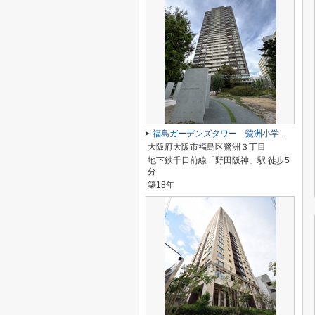
福島ガーデンズタワー 鷺洲小学校区
大阪府大阪市福島区鷺洲３丁目
地下鉄千日前線「野田阪神」駅 徒歩5
分
築18年