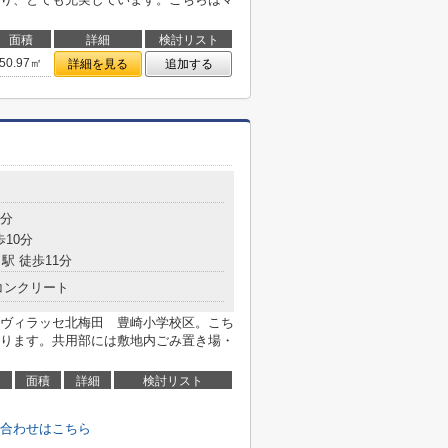
面積
詳細
検討リスト
50.97㎡
詳細を見る
追加する
9分
歩10分
駅 徒歩11分
コンクリート
ヴィラッセ北梅田 豊崎小学校区。こち
あります。共用部には敷地内ごみ置き場・
面積
詳細
検討リスト
合わせはこちら