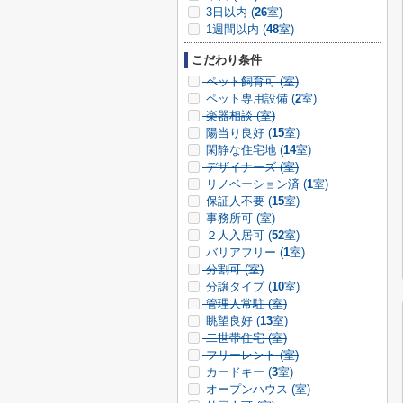
3日以内 (
26
室)
1週間以内 (
48
室)
こだわり条件
ペット飼育可 (
室)
ペット専用設備 (
2
室)
楽器相談 (
室)
陽当り良好 (
15
室)
閑静な住宅地 (
14
室)
デザイナーズ (
室)
リノベーション済 (
1
室)
保証人不要 (
15
室)
事務所可 (
室)
２人入居可 (
52
室)
バリアフリー (
1
室)
分割可 (
室)
分譲タイプ (
10
室)
管理人常駐 (
室)
眺望良好 (
13
室)
二世帯住宅 (
室)
フリーレント (
室)
カードキー (
3
室)
オープンハウス (
室)