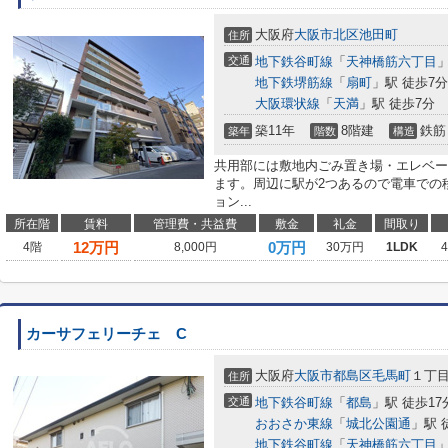
大阪府
大阪市北区
池田町
住所
交通
地下鉄谷町線
「
天神橋筋六丁目
」
地下鉄堺筋線
「
扇町
」駅 徒歩7分
大阪環状線
「
天満
」駅 徒歩7分
築11年
8階建
鉄筋
築年
階数
構造
共用部には敷地内ごみ置き場・エレベー
ます。周辺に駅が2つあるので電車での
ョン...
所在階
賃料
管理費・共益費
敷金
礼金
間取り
12
万円
0万円
4階
8,000円
30万円
1LDK
カーサフェリーチェ C
大阪府
大阪市都島区
毛馬町
１丁
住所
交通
地下鉄谷町線
「
都島
」駅 徒歩17
おおさか東線
「
城北公園通
」駅 
地下鉄谷町線
「
天神橋筋六丁目
」