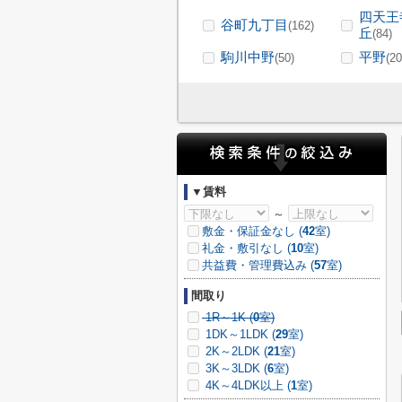
四天王
谷町九丁目
(162)
丘
(84)
駒川中野
平野
(50)
(20
▼賃料
～
敷金・保証金なし (
42
室)
礼金・敷引なし (
10
室)
共益費・管理費込み (
57
室)
間取り
1R～1K (
0
室)
1DK～1LDK (
29
室)
2K～2LDK (
21
室)
3K～3LDK (
6
室)
4K～4LDK以上 (
1
室)