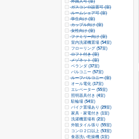
外国人可 (
室)
ガスコンロ設置可 (
室)
ルームシェア可 (
室)
学生向け (
室)
カップル向け (
室)
女性向け (
室)
ファミリー向け (
室)
室内洗濯機置場 (
54
室)
フローリング (
57
室)
ロフト付き (
室)
メゾネット (
室)
ベランダ (
37
室)
バルコニー (
57
室)
ルーフバルコニー (
室)
オール電化 (
17
室)
エレベーター (
55
室)
照明器具付き (
4
室)
駐輪場 (
54
室)
バイク置場あり (
29
室)
家具・家電付き (
1
室)
洗濯機置場有 (
2
室)
外観タイル張り (
55
室)
コンロ２口以上 (
53
室)
食器洗い乾燥機 (
1
室)