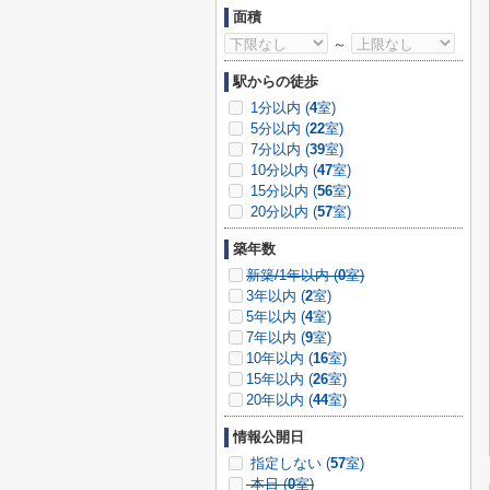
面積
～
駅からの徒歩
1分以内 (
4
室)
5分以内 (
22
室)
7分以内 (
39
室)
10分以内 (
47
室)
15分以内 (
56
室)
20分以内 (
57
室)
築年数
新築/1年以内 (
0
室)
3年以内 (
2
室)
5年以内 (
4
室)
7年以内 (
9
室)
10年以内 (
16
室)
15年以内 (
26
室)
20年以内 (
44
室)
情報公開日
指定しない (
57
室)
本日 (
0
室)