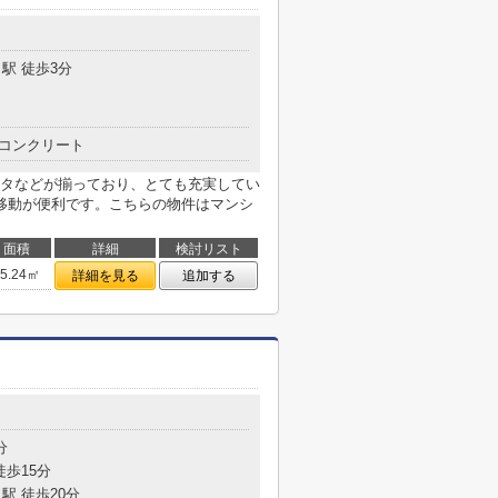
駅 徒歩3分
コンクリート
タなどが揃っており、とても充実してい
移動が便利です。こちらの物件はマンシ
面積
詳細
検討リスト
45.24㎡
詳細を見る
追加する
目
分
徒歩15分
駅 徒歩20分