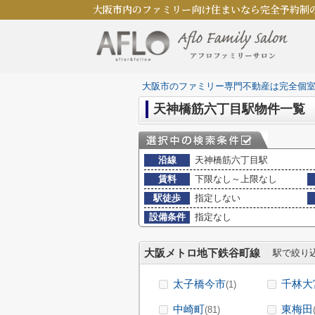
大阪市内のファミリー向け住まいなら完全予約制
大阪市のファミリー専門不動産は完全個
天神橋筋六丁目駅物件一覧
沿線
天神橋筋六丁目駅
賃料
下限なし～上限なし
駅徒歩
指定しない
設備条件
指定なし
大阪メトロ地下鉄谷町線
駅で絞り
太子橋今市
千林大
(1)
中崎町
東梅田
(81)