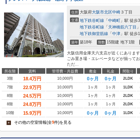
大阪府
大阪市北区
中崎
３丁目
住所
交通
地下鉄谷町線
「
中崎町
」駅 徒歩
地下鉄谷町線
「
天神橋筋六丁目
」
地下鉄御堂筋線
「
中津
」駅 徒歩1
築18年
15階建 地下1階
築年
階数
大阪信用金庫天六支店が近くにあります
ごみ置き場・エレベータなどが揃ってお
ただ...
所在階
賃料
管理費・共益費
敷金
礼金
間取り
18.4
万円
0ヶ月
0ヶ月
3階
10,000円
2LDK
22.9
万円
7階
10,000円
1ヶ月
1ヶ月
1LDK
24.5
万円
8階
10,000円
1ヶ月
1ヶ月
2LDK
24.8
万円
8階
10,000円
1ヶ月
1ヶ月
2LDK
15.9
万円
0ヶ月
0ヶ月
10階
10,000円
1LDK
その他の空室情報(全
9
件)を見る
+