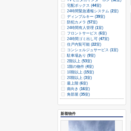
宅配ボックス (
44
室)
24時間緊急通報システム (
2
室)
ディンプルキー (
39
室)
防犯カメラ (
57
室)
24時間有人管理 (
1
室)
フロントサービス (
6
室)
24時間ゴミ出し可 (
47
室)
住戸内覧可能 (
22
室)
コンシェルジュサービス (
1
室)
駐車場あり (
9
室)
2階以上 (
53
室)
1階の物件 (
4
室)
10階以上 (
15
室)
20階以上 (
3
室)
最上階 (
6
室)
南向き (
16
室)
角部屋 (
35
室)
新着物件