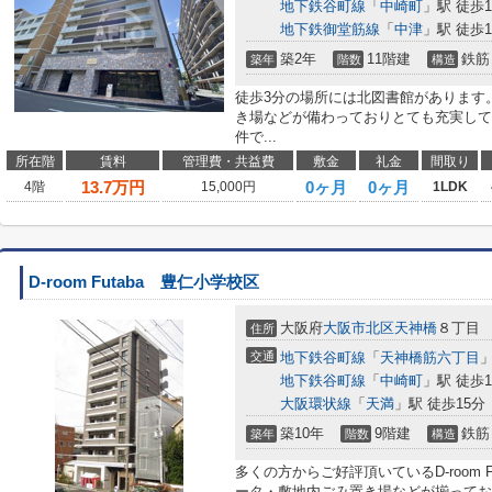
地下鉄谷町線
「
中崎町
」駅 徒歩1
地下鉄御堂筋線
「
中津
」駅 徒歩1
築2年
11階建
鉄筋
築年
階数
構造
徒歩3分の場所には北図書館があります
き場などが備わっておりとても充実して
件で...
所在階
賃料
管理費・共益費
敷金
礼金
間取り
13.7
万円
0ヶ月
0ヶ月
4階
15,000円
1LDK
D-room Futaba 豊仁小学校区
大阪府
大阪市北区
天神橋
８丁目
住所
交通
地下鉄谷町線
「
天神橋筋六丁目
」
地下鉄谷町線
「
中崎町
」駅 徒歩1
大阪環状線
「
天満
」駅 徒歩15分
築10年
9階建
鉄筋
築年
階数
構造
多くの方からご好評頂いているD-room 
ータ・敷地内ごみ置き場などが揃ってお