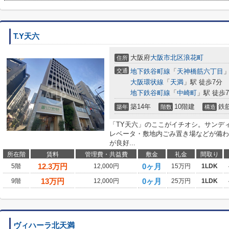
T.Y天六
大阪府
大阪市北区
浪花町
住所
交通
地下鉄谷町線
「
天神橋筋六丁目
」
大阪環状線
「
天満
」駅 徒歩7分
地下鉄谷町線
「
中崎町
」駅 徒歩
築14年
10階建
鉄
築年
階数
構造
「TY天六」のここがイチオシ。サンディ
レベータ・敷地内ごみ置き場などが備わ
が良好...
所在階
賃料
管理費・共益費
敷金
礼金
間取り
12.3
万円
0ヶ月
5階
12,000円
15万円
1LDK
13
万円
0ヶ月
9階
12,000円
25万円
1LDK
ヴィハーラ北天満