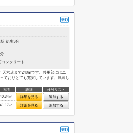
駅 徒歩3分
7分
筋コンクリート
 天六店まで240mです。共用部にはエ
っておりとても充実しています。風通し
面積
詳細
検討リスト
40.34㎡
詳細を見る
追加する
41.17㎡
詳細を見る
追加する