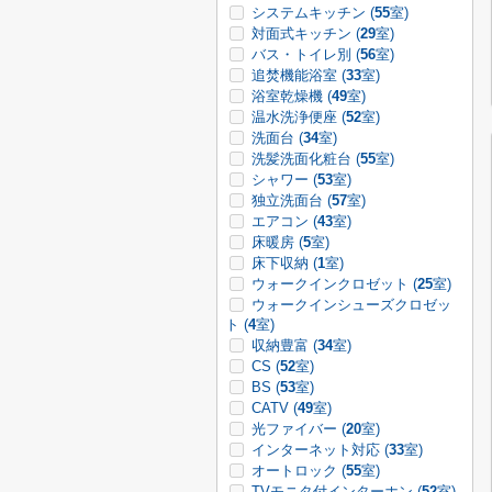
システムキッチン (
55
室)
対面式キッチン (
29
室)
バス・トイレ別 (
56
室)
追焚機能浴室 (
33
室)
浴室乾燥機 (
49
室)
温水洗浄便座 (
52
室)
洗面台 (
34
室)
洗髪洗面化粧台 (
55
室)
シャワー (
53
室)
独立洗面台 (
57
室)
エアコン (
43
室)
床暖房 (
5
室)
床下収納 (
1
室)
ウォークインクロゼット (
25
室)
ウォークインシューズクロゼッ
ト (
4
室)
収納豊富 (
34
室)
CS (
52
室)
BS (
53
室)
CATV (
49
室)
光ファイバー (
20
室)
インターネット対応 (
33
室)
オートロック (
55
室)
TVモニタ付インターホン (
52
室)