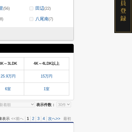
里
田辺
(56)
(22)
八尾南
(8)
(7)
3K～3LDK
4K～4LDK以上
25.9万円
15万円
6室
1室
表示件数：
棟表示
<<前へ
1
2
3
4
次へ>>
最初