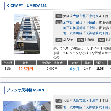
K-CRAFT UMEDA161
大阪府
大阪市北区
中崎西
４丁目
住所
交通
地下鉄谷町線
「
中崎町
」駅 徒歩
地下鉄御堂筋線
「
中津
」駅 徒歩1
地下鉄谷町線
「
天神橋筋六丁目
」
築22年
11階建
鉄
築年
階数
構造
歩いて460mの場所に、サボイ中津味
き場・エレベータなど様々な設備やサー
なの...
所在階
賃料
管理費・共益費
敷金
礼金
間取り
12.6
万円
0ヶ月
11階
6,000円
1ヶ月
1LDK
プレジオ天神橋ASIAN
大阪府
大阪市北区
本庄東
３丁目
住所
交通
地下鉄谷町線
「
天神橋筋六丁目
」