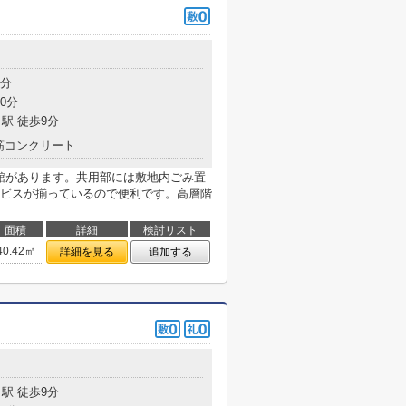
5分
0分
駅 徒歩9分
筋コンクリート
道館があります。共用部には敷地内ごみ置
ビスが揃っているので便利です。高層階
面積
詳細
検討リスト
40.42㎡
詳細を見る
追加する
駅 徒歩9分