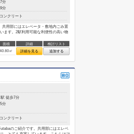
7分
9分
コンクリート
。共用部にはエレベータ・敷地内ごみ置
います。2駅利用可能な利便性の高い物
面積
詳細
検討リスト
40.80㎡
詳細を見る
追加する
駅 徒歩7分
5分
コンクリート
Futabaのご紹介です。共用部にはエレベ
り、とても充実しています。こちらはマ