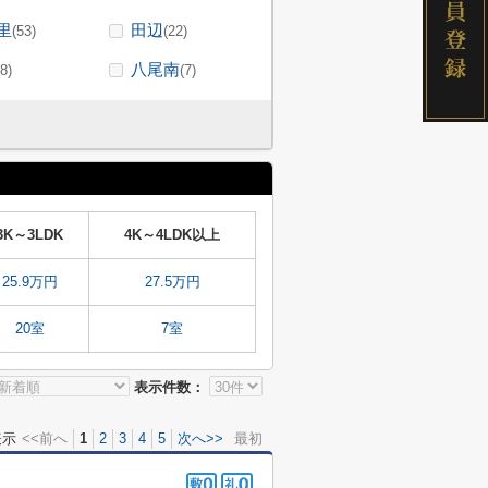
里
田辺
(53)
(22)
八尾南
(8)
(7)
3K～3LDK
4K～4LDK以上
25.9万円
27.5万円
20室
7室
表示件数：
表示
<<前へ
1
2
3
4
5
次へ>>
最初