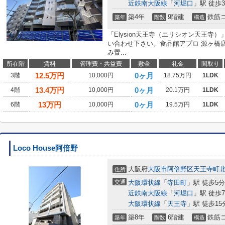
近鉄南大阪線
「
河堀口
」駅 徒歩
築4年
9階建
鉄筋
築年
階数
構造
「Elysion天王寺（エリシオン天王
い合わせ下さい。食品館アプロ 源ヶ橋
み置...
所在階
賃料
管理費・共益費
敷金
礼金
間取り
12.5
万円
0ヶ月
3階
10,000円
18.75万円
1LDK
13.4
万円
0ヶ月
4階
10,000円
20.1万円
1LDK
13
万円
0ヶ月
6階
10,000円
19.5万円
1LDK
Loco House阿倍野
大阪府
大阪市阿倍野区
天王寺町
住所
交通
大阪環状線
「
寺田町
」駅 徒歩5分
近鉄南大阪線
「
河堀口
」駅 徒歩
大阪環状線
「
天王寺
」駅 徒歩15
築8年
6階建
鉄筋
築年
階数
構造