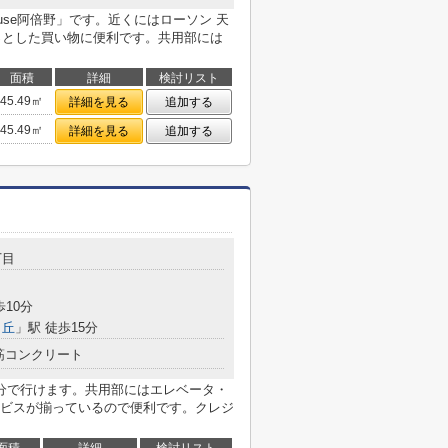
ouse阿倍野」です。近くにはローソン 天
ょっとした買い物に便利です。共用部には
面積
詳細
検討リスト
45.49㎡
詳細を見る
追加する
45.49㎡
詳細を見る
追加する
丁目
歩10分
ヶ丘
」駅 徒歩15分
筋コンクリート
分で行けます。共用部にはエレベータ・
ビスが揃っているので便利です。クレジ
面積
詳細
検討リスト