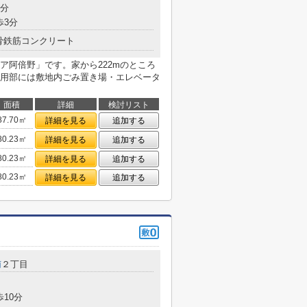
3分
歩3分
骨鉄筋コンクリート
ア阿倍野」です。家から222mのところ
用部には敷地内ごみ置き場・エレベータ
面積
詳細
検討リスト
87.70㎡
詳細を見る
追加する
80.23㎡
詳細を見る
追加する
80.23㎡
詳細を見る
追加する
80.23㎡
詳細を見る
追加する
南
２丁目
歩10分