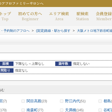
のアフロファミリーサロンへ
トップ
初めての方へ
エリア検索
駅検索
会員登録
Top
Beginner
Area
Station
Member
室・予約制のアフロへ
>
(賃貸)路線・駅から探す
>
大阪メトロ地下鉄谷町
面積
下限なし～上限なし
築年数
指定しない
間取り
指定なし
込む
宮
関目高殿
野江内代
都島
(7)
(23)
(51)
南森町
天満橋
谷町
(170)
(77)
(145)