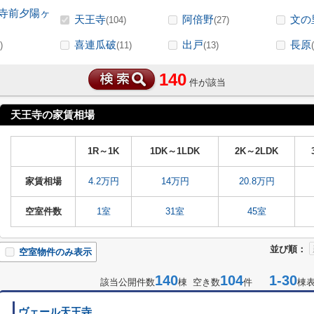
寺前夕陽ヶ
天王寺
阿倍野
文の
(104)
(27)
喜連瓜破
出戸
長原
)
(11)
(13)
140
件が該当
天王寺の家賃相場
1R～1K
1DK～1LDK
2K～2LDK
家賃相場
4.2万円
14万円
20.8万円
空室件数
1室
31室
45室
並び順：
空室物件のみ表示
140
104
1-30
該当公開件数
棟 空き数
件
棟
ヴェール天王寺