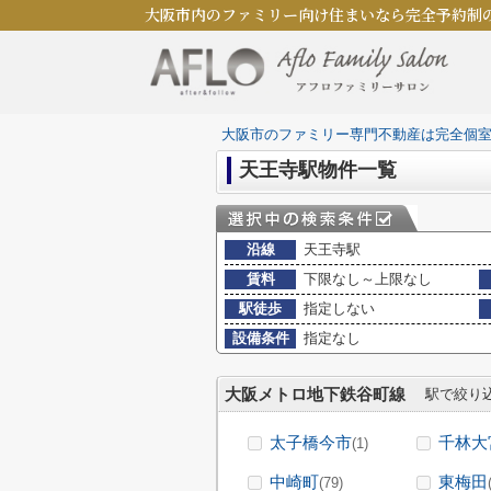
大阪市内のファミリー向け住まいなら完全予約制
大阪市のファミリー専門不動産は完全個
天王寺駅物件一覧
沿線
天王寺駅
賃料
下限なし～上限なし
駅徒歩
指定しない
設備条件
指定なし
大阪メトロ地下鉄谷町線
駅で絞り
太子橋今市
千林大
(1)
中崎町
東梅田
(79)