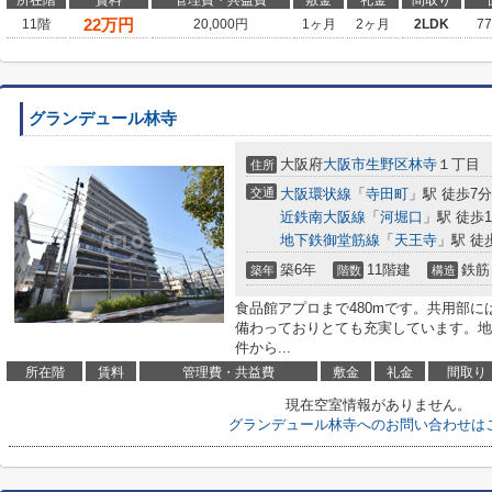
22
万円
11階
20,000円
1ヶ月
2ヶ月
2LDK
7
グランデュール林寺
大阪府
大阪市生野区
林寺
１丁目
住所
交通
大阪環状線
「
寺田町
」駅 徒歩7分
近鉄南大阪線
「
河堀口
」駅 徒歩1
地下鉄御堂筋線
「
天王寺
」駅 徒
築6年
11階建
鉄筋
築年
階数
構造
食品館アプロまで480mです。共用部
備わっておりとても充実しています。地
件から...
所在階
賃料
管理費・共益費
敷金
礼金
間取り
現在空室情報がありません。
グランデュール林寺へのお問い合わせは