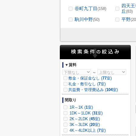
四天王
谷町九丁目
(158)
丘
(83)
駒川中野
平野
(50)
(20
▼賃料
～
敷金・保証金なし (
77
室)
礼金・敷引なし (
7
室)
共益費・管理費込み (
104
室)
間取り
1R～1K (
1
室)
1DK～1LDK (
31
室)
2K～2LDK (
45
室)
3K～3LDK (
20
室)
4K～4LDK以上 (
7
室)