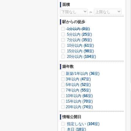
面積
～
駅からの徒歩
1分以内 (
0
室)
5分以内 (
25
室)
7分以内 (
35
室)
10分以内 (
61
室)
15分以内 (
98
室)
20分以内 (
104
室)
築年数
新築/1年以内 (
36
室)
3年以内 (
47
室)
5年以内 (
52
室)
7年以内 (
55
室)
10年以内 (
66
室)
15年以内 (
70
室)
20年以内 (
74
室)
情報公開日
指定しない (
104
室)
本日 (
18
室)