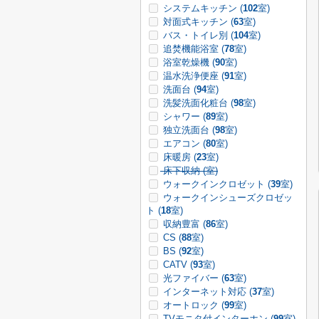
システムキッチン (
102
室)
対面式キッチン (
63
室)
バス・トイレ別 (
104
室)
追焚機能浴室 (
78
室)
浴室乾燥機 (
90
室)
温水洗浄便座 (
91
室)
洗面台 (
94
室)
洗髪洗面化粧台 (
98
室)
シャワー (
89
室)
独立洗面台 (
98
室)
エアコン (
80
室)
床暖房 (
23
室)
床下収納 (
室)
ウォークインクロゼット (
39
室)
ウォークインシューズクロゼッ
ト (
18
室)
収納豊富 (
86
室)
CS (
88
室)
BS (
92
室)
CATV (
93
室)
光ファイバー (
63
室)
インターネット対応 (
37
室)
オートロック (
99
室)
TVモニタ付インターホン (
99
室)