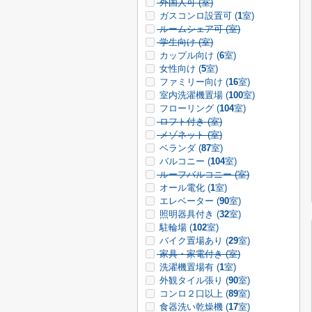
外国人可 (
室)
ガスコンロ設置可 (
1
室)
ルームシェア可 (
室)
学生向け (
室)
カップル向け (
6
室)
女性向け (
5
室)
ファミリー向け (
16
室)
室内洗濯機置場 (
100
室)
フローリング (
104
室)
ロフト付き (
室)
メゾネット (
室)
ベランダ (
87
室)
バルコニー (
104
室)
ルーフバルコニー (
室)
オール電化 (
1
室)
エレベーター (
90
室)
照明器具付き (
32
室)
駐輪場 (
102
室)
バイク置場あり (
29
室)
家具・家電付き (
室)
洗濯機置場有 (
1
室)
外観タイル張り (
90
室)
コンロ２口以上 (
89
室)
食器洗い乾燥機 (
17
室)