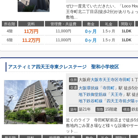
ぜひ一度見ていただきたい、「Loco H
王寺町北二丁目店(徒歩2分)がありち
敷地...
所在階
賃料
管理費・共益費
敷金
礼金
間取り
11
万円
0ヶ月
4階
11,000円
1.5ヶ月
1LDK
11.2
万円
0ヶ月
6階
11,000円
1.5ヶ月
1LDK
アスティミア四天王寺東クレステージ 聖和小学校区
大阪府
大阪市天王寺区
寺田町
１
住所
交通
大阪環状線
「
寺田町
」駅 徒歩5分
地下鉄御堂筋線
「
天王寺
」駅 徒
地下鉄谷町線
「
四天王寺前夕陽
築21年
15階建
鉄
築年
階数
構造
近くのライフ 寺田町駅前店まで徒歩5
敷地内ごみ置き場など様々な設備やサー
ット...
所在階
賃料
管理費・共益費
敷金
礼金
間取り