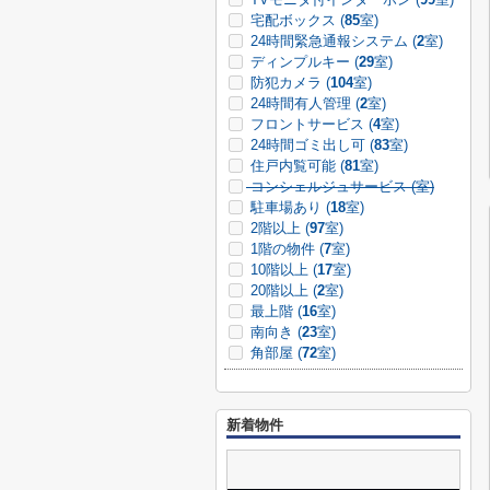
宅配ボックス (
85
室)
24時間緊急通報システム (
2
室)
ディンプルキー (
29
室)
防犯カメラ (
104
室)
24時間有人管理 (
2
室)
フロントサービス (
4
室)
24時間ゴミ出し可 (
83
室)
住戸内覧可能 (
81
室)
コンシェルジュサービス (
室)
駐車場あり (
18
室)
2階以上 (
97
室)
1階の物件 (
7
室)
10階以上 (
17
室)
20階以上 (
2
室)
最上階 (
16
室)
南向き (
23
室)
角部屋 (
72
室)
新着物件