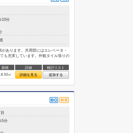
目
歩10分
分
造
便局があります。共用部にはエレベータ・
ても充実しています。外観タイル張りの
面積
詳細
検討リスト
18.50㎡
詳細を見る
追加する
丁目
歩5分