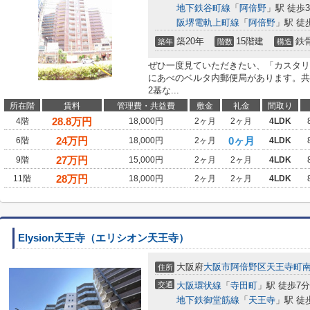
地下鉄谷町線
「
阿倍野
」駅 徒歩
阪堺電軌上町線
「
阿倍野
」駅 徒
築20年
15階建
鉄
築年
階数
構造
ぜひ一度見ていただきたい、「カスタリ
にあべのベルタ内郵便局があります。共
2基な...
所在階
賃料
管理費・共益費
敷金
礼金
間取り
28.8
万円
4階
18,000円
2ヶ月
2ヶ月
4LDK
24
万円
0ヶ月
6階
18,000円
2ヶ月
4LDK
27
万円
9階
15,000円
2ヶ月
2ヶ月
4LDK
28
万円
11階
18,000円
2ヶ月
2ヶ月
4LDK
Elysion天王寺（エリシオン天王寺）
大阪府
大阪市阿倍野区
天王寺町
住所
交通
大阪環状線
「
寺田町
」駅 徒歩7分
地下鉄御堂筋線
「
天王寺
」駅 徒