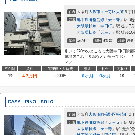
大阪府
大阪市天王寺区
大道
３丁
住所
交通
地下鉄御堂筋線
「
天王寺
」駅 徒
大阪環状線
「
寺田町
」駅 徒歩7分
大阪環状線
「
天王寺
」駅 徒歩10
築29年
9階建
鉄骨
築年
階数
構造
歩いて270mのところに大阪寺田町郵
敷地内ごみ置き場などが揃っており、と
マン...
所在階
賃料
管理費・共益費
敷金
礼金
間取り
4.2
万円
0ヶ月
0ヶ月
7階
5,000円
1K
CASA PINO SOLO
大阪府
大阪市阿倍野区
松崎町
２
住所
交通
地下鉄御堂筋線
「
天王寺
」駅 徒
大阪環状線
「
天王寺
」駅 徒歩7分