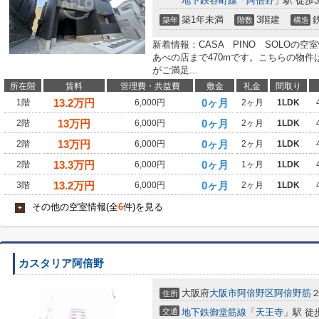
地下鉄谷町線
「
阿倍野
」駅 徒歩
築1年未満
3階建
築年
階数
構造
新着情報：CASA PINO SOLOの空
あべの店まで470mです。こちらの物件
がご満足...
所在階
賃料
管理費・共益費
敷金
礼金
間取り
13.2
万円
0ヶ月
1階
6,000円
2ヶ月
1LDK
13
万円
0ヶ月
2階
6,000円
2ヶ月
1LDK
13
万円
0ヶ月
2階
6,000円
2ヶ月
1LDK
13.3
万円
0ヶ月
2階
6,000円
1ヶ月
1LDK
13.2
万円
0ヶ月
3階
6,000円
2ヶ月
1LDK
その他の空室情報(全
6
件)を見る
+
カスタリア阿倍野
大阪府
大阪市阿倍野区
阿倍野筋
住所
交通
地下鉄御堂筋線
「
天王寺
」駅 徒