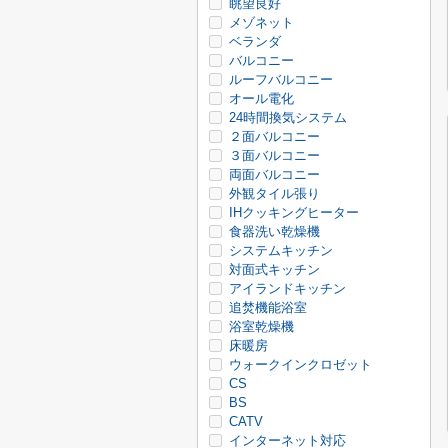
眺望良好
メゾネット
ベランダ
バルコニー
ルーフバルコニー
オール電化
24時間換気システム
２面バルコニー
３面バルコニー
両面バルコニー
外観タイル張り
IHクッキングヒーター
食器洗い乾燥機
システムキッチン
対面式キッチン
アイランドキッチン
追焚機能浴室
浴室乾燥機
床暖房
ウォークインクロゼット
CS
BS
CATV
インターネット対応