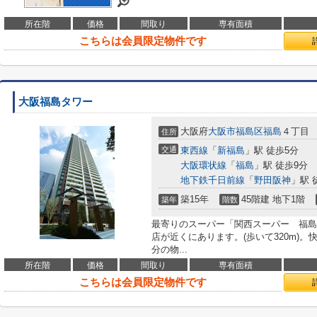
所在階
価格
間取り
専有面積
こちらは会員限定物件です
大阪福島タワー
大阪府
大阪市福島区
福島
４丁目
住所
交通
東西線
「
新福島
」駅 徒歩5分
大阪環状線
「
福島
」駅 徒歩9分
地下鉄千日前線
「
野田阪神
」駅 
築15年
45階建 地下1階
築年
階数
最寄りのスーパー「関西スーパー 福島
店が近くにあります。(歩いて320m)
分の物...
所在階
価格
間取り
専有面積
こちらは会員限定物件です