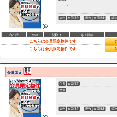
-
-
築年
会員限定
階数
会員限定
構造
所在階
価格
間取り
専有面積
こちらは会員限定物件です
こちらは会員限定物件です
会員限定
住所
会員限定
交通
-
-
-
築年
会員限定
階数
会員限定
構造