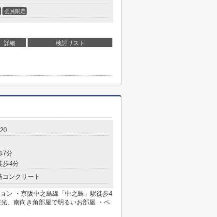
会員限定
詳細
検討リスト
20
歩7分
徒歩4分
筋コンクリート
ション ・京阪中之島線「中之島」駅徒歩4
面採光、南向き角部屋で明るいお部屋 ・ペ