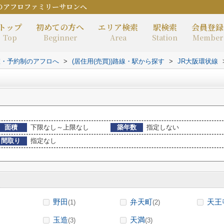
のアフロファミリーサロンへ
トップ
初めての方へ
エリア検索
駅検索
会員登録
Top
Beginner
Area
Station
Member
室・予約制のアフロへ
>
(居住用(売買))路線・駅から探す
>
JR大阪環状線
面積
下限なし～上限なし
築年数
指定しない
間取り
指定なし
野田
弁天町
天王
(1)
(2)
玉造
天満
(3)
(3)