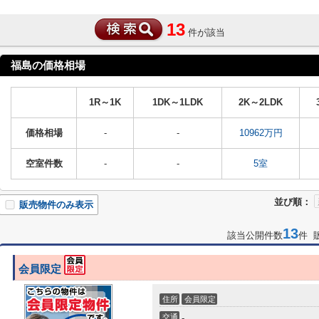
13
件が該当
福島の価格相場
1R～1K
1DK～1LDK
2K～2LDK
価格相場
-
-
10962万円
空室件数
-
-
5室
並び順：
販売物件のみ表示
13
該当公開件数
件 
会員限定
住所
会員限定
交通
-