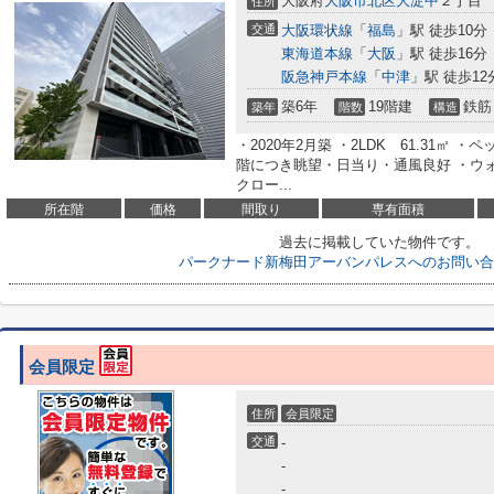
大阪府
大阪市北区
大淀中
２丁目
住所
交通
大阪環状線
「
福島
」駅 徒歩10分
東海道本線
「
大阪
」駅 徒歩16分
阪急神戸本線
「
中津
」駅 徒歩12
築6年
19階建
鉄筋
築年
階数
構造
・2020年2月築 ・2LDK 61.31㎡
階につき眺望・日当り・通風良好 ・ウ
クロー...
所在階
価格
間取り
専有面積
過去に掲載していた物件です。
パークナード新梅田アーバンパレスへのお問い合
会員限定
住所
会員限定
交通
-
-
-