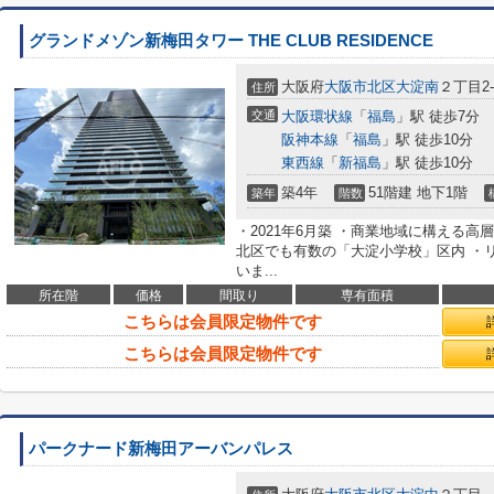
グランドメゾン新梅田タワー THE CLUB RESIDENCE
大阪府
大阪市北区
大淀南
２丁目2-
住所
交通
大阪環状線
「
福島
」駅 徒歩7分
阪神本線
「
福島
」駅 徒歩10分
東西線
「
新福島
」駅 徒歩10分
築4年
51階建 地下1階
築年
階数
・2021年6月築 ・商業地域に構える高
北区でも有数の「大淀小学校」区内 ・
いま...
所在階
価格
間取り
専有面積
こちらは会員限定物件です
こちらは会員限定物件です
パークナード新梅田アーバンパレス