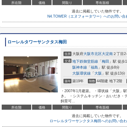
所在階
価格
間取り
専有面積
過去に掲載していた物件です。
N4.TOWER（エヌフォータワー）へのお問い
ローレルタワーサンクタス梅田
大阪府
大阪市北区
大淀南
２丁目2-
住所
交通
地下鉄御堂筋線
「
梅田
」駅 徒歩1
阪神本線
「
福島
」駅 徒歩8分
大阪環状線
「
大阪
」駅 徒歩13分
築19年
44階建 地下2階
築年
階数
・2007年1月建築。 ・環状線「大阪」駅
き。 ・システムキッチン・おいだき・
飼育可...
所在階
価格
間取り
専有面積
過去に掲載していた物件です。
ローレルタワーサンクタス梅田へのお問い合わ