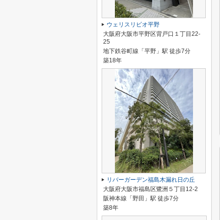
ウェリスリビオ平野
大阪府大阪市平野区背戸口１丁目22-
25
地下鉄谷町線「平野」駅 徒歩7分
築18年
リバーガーデン福島木漏れ日の丘
大阪府大阪市福島区鷺洲５丁目12-2
阪神本線「野田」駅 徒歩7分
築8年