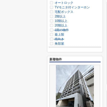
オートロック
TVモニタ付インターホン
宅配ボックス
2階以上
10階以上
20階以上
1階の物件
最上階
南向き
角部屋
新着物件