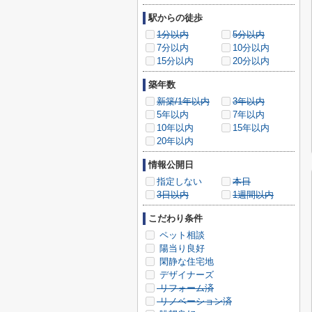
駅からの徒歩
1分以内
5分以内
7分以内
10分以内
15分以内
20分以内
築年数
新築/1年以内
3年以内
5年以内
7年以内
10年以内
15年以内
20年以内
情報公開日
指定しない
本日
3日以内
1週間以内
こだわり条件
ペット相談
陽当り良好
閑静な住宅地
デザイナーズ
リフォーム済
リノベーション済