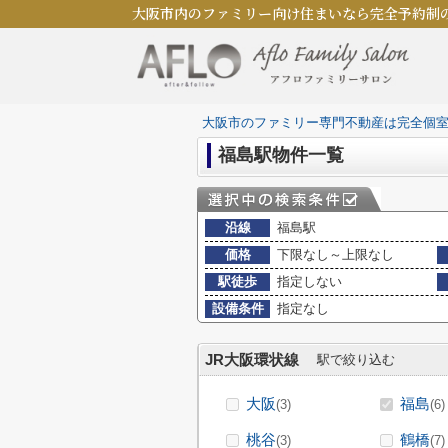
大阪市内のファミリー向け住まいなら完全予約制
大阪市のファミリー専門不動産は完全個
福島駅物件一覧
沿線
福島駅
価格
下限なし～上限なし
駅徒歩
指定しない
設備条件
指定なし
JR大阪環状線
駅で絞り込む
大阪
福島
(3)
(6)
桃谷
鶴橋
(3)
(7)