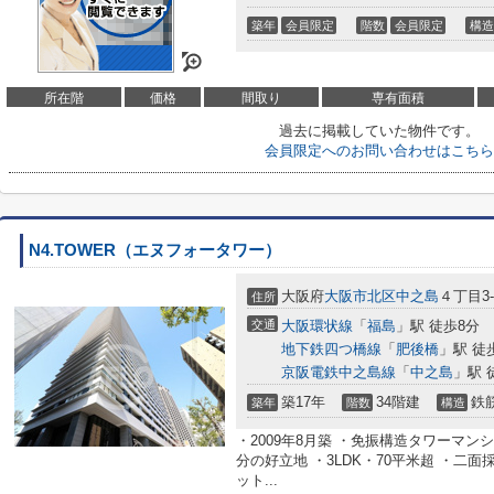
築年
会員限定
階数
会員限定
構造
所在階
価格
間取り
専有面積
過去に掲載していた物件です。
会員限定
へのお問い合わせはこちら
N4.TOWER（エヌフォータワー）
大阪府
大阪市北区
中之島
４丁目3-
住所
交通
大阪環状線
「
福島
」駅 徒歩8分
地下鉄四つ橋線
「
肥後橋
」駅 徒
京阪電鉄中之島線
「
中之島
」駅 
築17年
34階建
鉄
築年
階数
構造
・2009年8月築 ・免振構造タワーマン
分の好立地 ・3LDK・70平米超 ・二
ット...