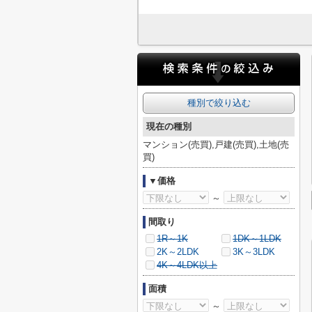
種別で絞り込む
現在の種別
マンション(売買),戸建(売買),土地(売
買)
▼価格
～
間取り
1R～1K
1DK～1LDK
2K～2LDK
3K～3LDK
4K～4LDK以上
面積
～