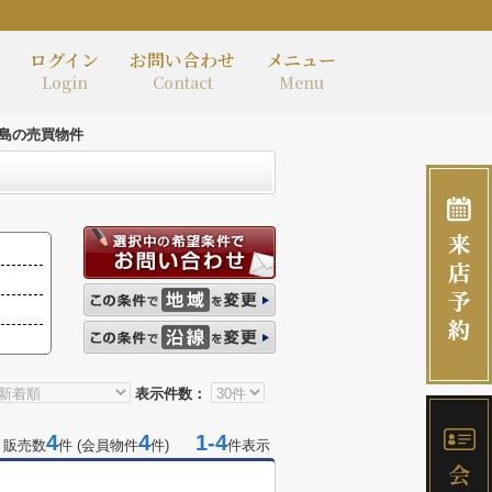
ログイン
お問い合わせ
メニュー
Login
Contact
Menu
島の売買物件
表示件数：
4
4
1-4
 販売数
件 (会員物件
件)
件表示