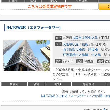
所在階
価格
間取り
専有面積
こちらは会員限定物件です
N4.TOWER（エヌフォータワー）
大阪府
大阪市北区
中之島
４丁目3-
住所
交通
大阪環状線
「
福島
」駅 徒歩8分
地下鉄四つ橋線
「
肥後橋
」駅 徒
京阪電鉄中之島線
「
中之島
」駅 
築17年
34階建
鉄
築年
階数
構造
・2009年8月築 ・免振構造タワーマン
分の好立地 ・3LDK・70平米超 ・二
ット...
所在階
価格
間取り
専有面積
過去に掲載していた物件です。
N4.TOWER（エヌフォータワー）へのお問い
4