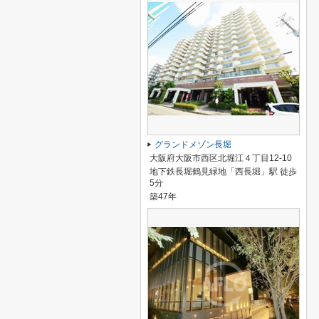
グランドメゾン長堀
大阪府大阪市西区北堀江４丁目12-10
地下鉄長堀鶴見緑地「西長堀」駅 徒歩
5分
築47年