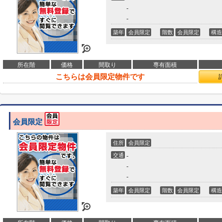
-
-
築年
会員限定
階数
会員限定
構造
所在階
価格
間取り
専有面積
こちらは会員限定物件です
会員限定
住所
会員限定
交通
-
-
-
築年
会員限定
階数
会員限定
構造