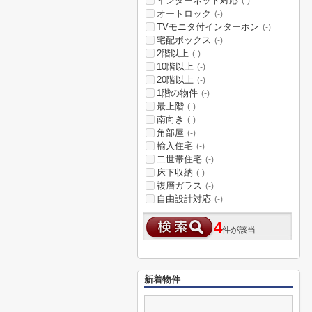
インターネット対応
(-)
オートロック
(-)
TVモニタ付インターホン
(-)
宅配ボックス
(-)
2階以上
(-)
10階以上
(-)
20階以上
(-)
1階の物件
(-)
最上階
(-)
南向き
(-)
角部屋
(-)
輸入住宅
(-)
二世帯住宅
(-)
床下収納
(-)
複層ガラス
(-)
自由設計対応
(-)
4
件が該当
新着物件