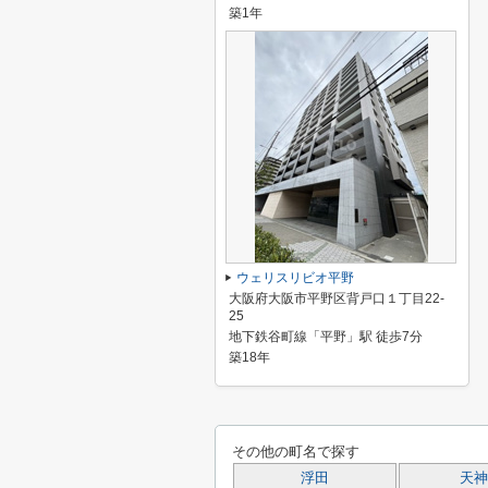
築1年
ウェリスリビオ平野
大阪府大阪市平野区背戸口１丁目22-
25
地下鉄谷町線「平野」駅 徒歩7分
築18年
その他の町名で探す
浮田
天神