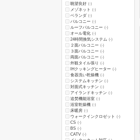
眺望良好
(-)
メゾネット
(-)
ベランダ
(-)
バルコニー
(-)
ルーフバルコニー
(-)
オール電化
(-)
24時間換気システム
(-)
２面バルコニー
(-)
３面バルコニー
(-)
両面バルコニー
(-)
外観タイル張り
(-)
IHクッキングヒーター
(-)
食器洗い乾燥機
(-)
システムキッチン
(-)
対面式キッチン
(-)
アイランドキッチン
(-)
追焚機能浴室
(-)
浴室乾燥機
(-)
床暖房
(-)
ウォークインクロゼット
(-)
CS
(-)
BS
(-)
CATV
(-)