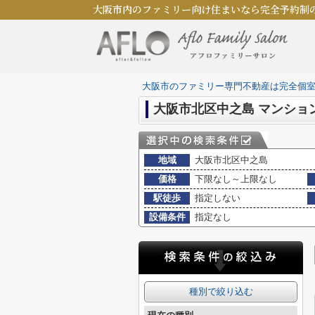
大阪市内のファミリー向け住まいなら完全予約制
大阪市のファミリー専門不動産は完全個
大阪市北区中之島 マンショ
地域
大阪市北区中之島
価格
下限なし～上限なし
駅徒歩
指定しない
設備条件
指定なし
種別で絞り込む