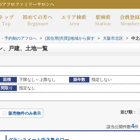
のアフロファミリーサロンへ
トップ
初めての方へ
エリア検索
駅検索
会員登録
Top
Beginner
Area
Station
Member
室・予約制のアフロへ
>
(居住用(売買))地域から探す
>
大阪市北区
>
中之
ン、戸建、土地一覧
面積
下限なし～上限なし
築年数
指定しない
間取り
指定なし
並び順：
販売物件のみ表示
4
該当公開件数
件
グランスイート中之島タワー