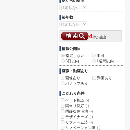
駅からの徒歩
築年数
4
件が該当
情報公開日
指定しない
本日
3日以内
1週間以内
画像・動画あり
画像あり
動画あり
パノラマあり
こだわり条件
ペット相談
(-)
陽当り良好
(-)
閑静な住宅地
(-)
デザイナーズ
(-)
リフォーム済
(-)
リノベーション済
(-)