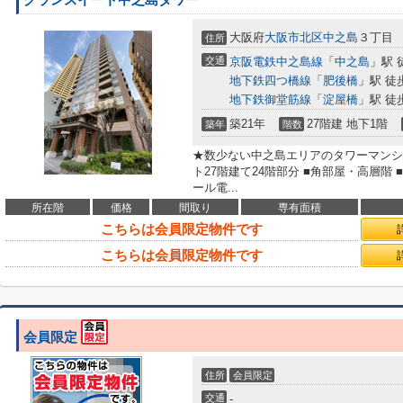
大阪府
大阪市北区
中之島
３丁目
住所
交通
京阪電鉄中之島線
「
中之島
」駅 
地下鉄四つ橋線
「
肥後橋
」駅 徒
地下鉄御堂筋線
「
淀屋橋
」駅 徒
築21年
27階建 地下1階
築年
階数
★数少ない中之島エリアのタワーマンション
ト27階建て24階部分 ■角部屋・高層階 ■
ール電...
所在階
価格
間取り
専有面積
こちらは会員限定物件です
こちらは会員限定物件です
会員限定
住所
会員限定
交通
-