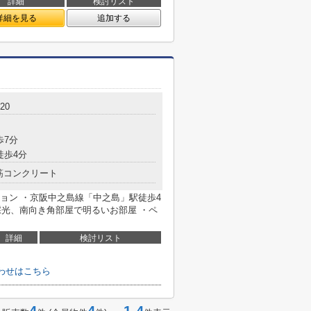
詳細
検討リスト
詳細を見る
追加する
20
歩7分
徒歩4分
筋コンクリート
ション ・京阪中之島線「中之島」駅徒歩4
面採光、南向き角部屋で明るいお部屋 ・ペ
詳細
検討リスト
合わせはこちら
4
4
1-4