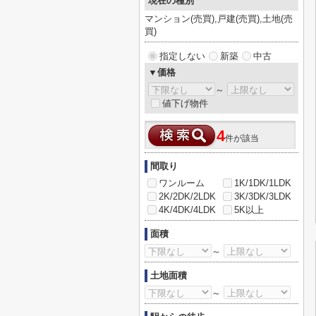
現在の種別
マンション(売買),戸建(売買),土地(売
買)
指定しない
新築
中古
▼価格
～
値下げ物件
4
件が該当
間取り
ワンルーム
1K/1DK/1LDK
2K/2DK/2LDK
3K/3DK/3LDK
4K/4DK/4LDK
5K以上
面積
～
土地面積
～