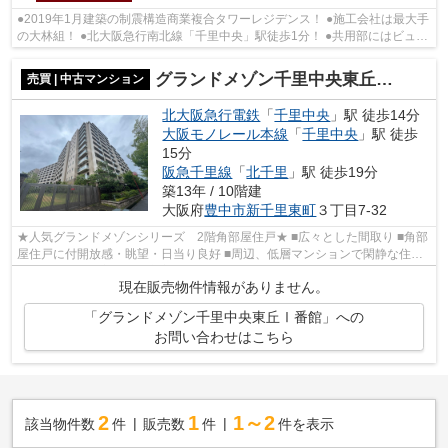
●2019年1月建築の制震構造商業複合タワーレジデンス！ ●施工会社は最大手
の大林組！ ●北大阪急行南北線「千里中央」駅徒歩1分！ ●共用部にはビュー
ラウンジ・スカイガーデン・ゲストル...
グランドメゾン千里中央東丘Ⅰ番館
売買 | 中古マンション
北大阪急行電鉄
「
千里中央
」駅 徒歩14分
大阪モノレール本線
「
千里中央
」駅 徒歩
15分
阪急千里線
「
北千里
」駅 徒歩19分
築13年 / 10階建
大阪府
豊中市
新千里東町
３丁目7-32
★人気グランドメゾンシリーズ 2階角部屋住戸★ ■広々とした間取り ■角部
屋住戸に付開放感・眺望・日当り良好 ■周辺、低層マンションで閑静な住宅
街 ■共用設備・室内設備充実 ■緑豊か...
現在販売物件情報がありません。
「グランドメゾン千里中央東丘Ⅰ番館」への
お問い合わせはこちら
2
1
1～2
該当物件数
件
販売数
件
件を表示