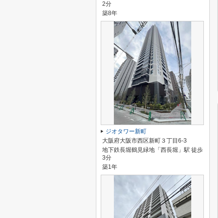
2分
築8年
ジオタワー新町
大阪府大阪市西区新町３丁目6-3
地下鉄長堀鶴見緑地「西長堀」駅 徒歩
3分
築1年