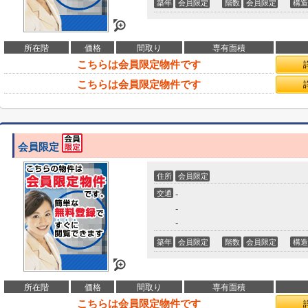
築年
会員限定
階数
会員限定
構造
所在階
価格
間取り
専有面積
こちらは会員限定物件です
こちらは会員限定物件です
会員限定
住所
会員限定
交通
-
-
-
築年
会員限定
階数
会員限定
構造
所在階
価格
間取り
専有面積
こちらは会員限定物件です