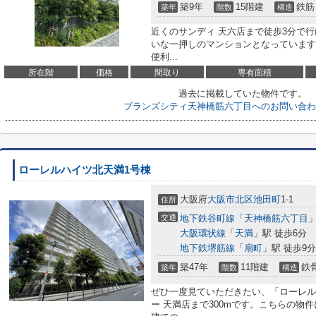
築9年
15階建
鉄筋
築年
階数
構造
近くのサンディ 天六店まで徒歩3分で
いな一押しのマンションとなっています
便利...
所在階
価格
間取り
専有面積
過去に掲載していた物件です。
ブランズシティ天神橋筋六丁目へのお問い合わ
ローレルハイツ北天満1号棟
大阪府
大阪市北区
池田町
1-1
住所
交通
地下鉄谷町線
「
天神橋筋六丁目
」
大阪環状線
「
天満
」駅 徒歩6分
地下鉄堺筋線
「
扇町
」駅 徒歩9分
築47年
11階建
鉄
築年
階数
構造
ぜひ一度見ていただきたい、「ローレル
ー 天満店まで300mです。こちらの物