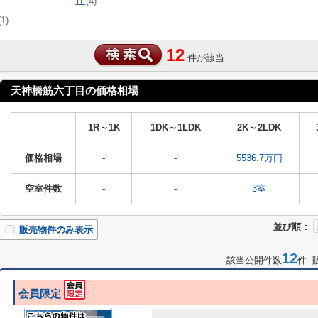
丘
(4)
(1)
12
件が該当
天神橋筋六丁目の価格相場
1R～1K
1DK～1LDK
2K～2LDK
価格相場
-
-
5536.7万円
空室件数
-
-
3室
並び順：
販売物件のみ表示
12
該当公開件数
件 
会員限定