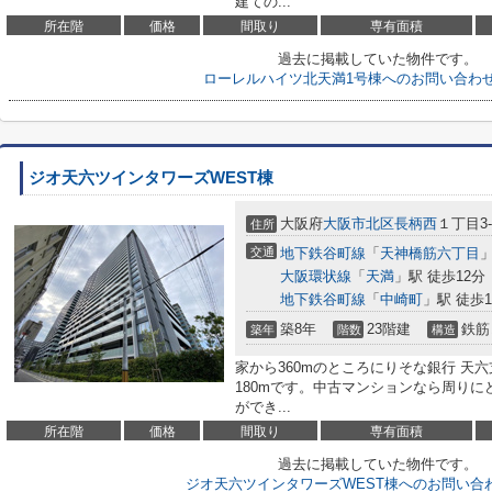
建ての...
所在階
価格
間取り
専有面積
過去に掲載していた物件です。
ローレルハイツ北天満1号棟へのお問い合わ
ジオ天六ツインタワーズWEST棟
大阪府
大阪市北区
長柄西
１丁目3-
住所
交通
地下鉄谷町線
「
天神橋筋六丁目
」
大阪環状線
「
天満
」駅 徒歩12分
地下鉄谷町線
「
中崎町
」駅 徒歩1
築8年
23階建
鉄筋
築年
階数
構造
家から360mのところにりそな銀行 天
180mです。中古マンションなら周り
ができ...
所在階
価格
間取り
専有面積
過去に掲載していた物件です。
ジオ天六ツインタワーズWEST棟へのお問い合