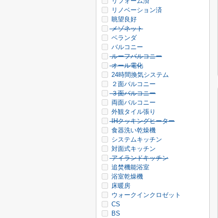
リフォーム済
リノベーション済
眺望良好
メゾネット
ベランダ
バルコニー
ルーフバルコニー
オール電化
24時間換気システム
２面バルコニー
３面バルコニー
両面バルコニー
外観タイル張り
IHクッキングヒーター
食器洗い乾燥機
システムキッチン
対面式キッチン
アイランドキッチン
追焚機能浴室
浴室乾燥機
床暖房
ウォークインクロゼット
CS
BS