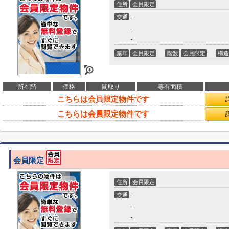
住所
会員限定
交通
-
-
-
築年
会員限定
階数
会員限定
構造
所在階
価格
間取り
専有面積
こちらは会員限定物件です
こちらは会員限定物件です
会員限定
住所
会員限定
交通
-
-
-