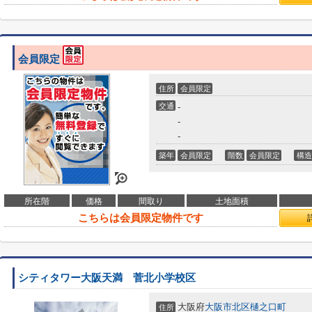
会員限定
住所
会員限定
交通
-
-
-
築年
会員限定
階数
会員限定
構造
所在階
価格
間取り
土地面積
こちらは会員限定物件です
シティタワー大阪天満 菅北小学校区
大阪府
大阪市北区
樋之口町
住所