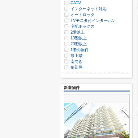
CATV
インターネット対応
オートロック
TVモニタ付インターホン
宅配ボックス
2階以上
10階以上
20階以上
1階の物件
最上階
南向き
角部屋
新着物件