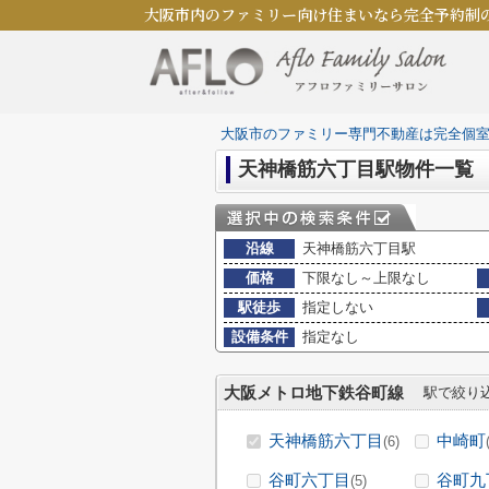
大阪市内のファミリー向け住まいなら完全予約制
大阪市のファミリー専門不動産は完全個
天神橋筋六丁目駅物件一覧
沿線
天神橋筋六丁目駅
価格
下限なし～上限なし
駅徒歩
指定しない
設備条件
指定なし
大阪メトロ地下鉄谷町線
駅で絞り
天神橋筋六丁目
中崎町
(6)
谷町六丁目
谷町九
(5)