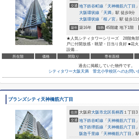
交通
地下鉄谷町線
「
天神橋筋六丁目
」
大阪環状線
「
天満
」駅 徒歩9分
大阪環状線
「
桜ノ宮
」駅 徒歩11
築16年
45階建 地下1階
築年
階数
★人気シティタワーシリーズ 28階角部
戸に付開放感・眺望・日当り良好 ■花火
設備...
所在階
価格
間取り
専有面積
過去に掲載していた物件です。
シティタワー大阪天満 菅北小学校区へのお問い
ブランズシティ天神橋筋六丁目
大阪府
大阪市北区
長柄西
１丁目3
住所
交通
地下鉄谷町線
「
天神橋筋六丁目
」
地下鉄堺筋線
「
天神橋筋六丁目
」
阪急千里線
「
天神橋筋六丁目
」駅