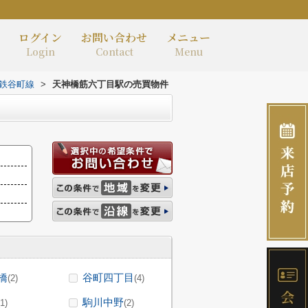
ログイン
お問い合わせ
メニュー
Login
Contact
Menu
鉄谷町線
>
天神橋筋六丁目駅の売買物件
橋
谷町四丁目
(2)
(4)
駒川中野
(1)
(2)