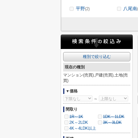
平野
八尾南
(2)
種別で絞り込む
現在の種別
マンション(売買),戸建(売買),土地(売
買)
▼価格
～
間取り
1R～1K
1DK～1LDK
2K～2LDK
3K～3LDK
4K～4LDK以上