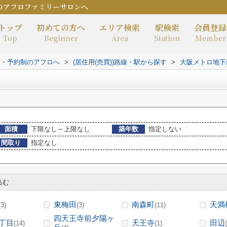
のアフロファミリーサロンへ
トップ
初めての方へ
エリア検索
駅検索
会員登録
Top
Beginner
Area
Station
Member
室・予約制のアフロへ
>
(居住用(売買))路線・駅から探す
>
大阪メトロ地下
面積
下限なし～上限なし
築年数
指定しない
間取り
指定なし
込む
東梅田
南森町
天満
(3)
(3)
(11)
四天王寺前夕陽ヶ
丁目
天王寺
田辺
(14)
(1)