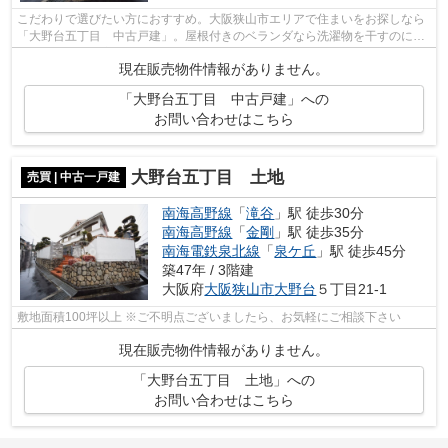
こだわりで選びたい方におすすめ。大阪狭山市エリアで住まいをお探しなら
「大野台五丁目 中古戸建」。屋根付きのベランダなら洗濯物を干すのにピ
ッタリです。来客が沢山来られた場合...
現在販売物件情報がありません。
「大野台五丁目 中古戸建」への
お問い合わせはこちら
大野台五丁目 土地
売買 | 中古一戸建
南海高野線
「
滝谷
」駅 徒歩30分
南海高野線
「
金剛
」駅 徒歩35分
南海電鉄泉北線
「
泉ケ丘
」駅 徒歩45分
築47年 / 3階建
大阪府
大阪狭山市
大野台
５丁目21-1
敷地面積100坪以上 ※ご不明点ございましたら、お気軽にご相談下さい
現在販売物件情報がありません。
「大野台五丁目 土地」への
お問い合わせはこちら