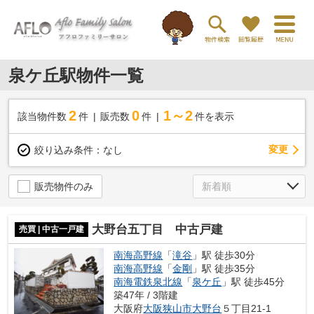
泉ケ丘駅物件一覧
2
0
1～2
該当物件数
件
販売数
件
件を表示
変更
絞り込み条件：
なし
販売物件のみ
大野台五丁目 中古戸建
売買 | 中古一戸建
南海高野線
「
滝谷
」駅 徒歩30分
南海高野線
「
金剛
」駅 徒歩35分
南海電鉄泉北線
「
泉ケ丘
」駅 徒歩45分
築47年 / 3階建
大阪府
大阪狭山市
大野台
５丁目21-1