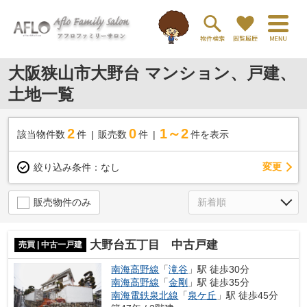
大阪狭山市大野台 マンション、戸建、
土地一覧
2
0
1～2
該当物件数
件
販売数
件
件を表示
変更
絞り込み条件：
なし
販売物件のみ
大野台五丁目 中古戸建
売買 | 中古一戸建
南海高野線
「
滝谷
」駅 徒歩30分
南海高野線
「
金剛
」駅 徒歩35分
南海電鉄泉北線
「
泉ケ丘
」駅 徒歩45分