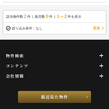
2
0
1～2
該当物件数
件
販売数
件
件を表示
変更
絞り込み条件：
なし
物件検索
コンテンツ
会社情報
最近見た物件