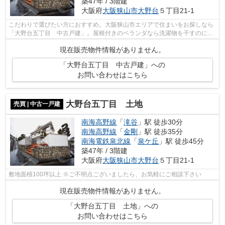
築47年 / 3階建
大阪府
大阪狭山市
大野台
５丁目21-1
こだわりで選びたい方におすすめ。大阪狭山市エリアで住まいをお探しなら
「大野台五丁目 中古戸建」。屋根付きのベランダなら洗濯物を干すのにピ
ッタリです。来客が沢山来られた場合...
現在販売物件情報がありません。
「大野台五丁目 中古戸建」への
お問い合わせはこちら
大野台五丁目 土地
売買 | 中古一戸建
南海高野線
「
滝谷
」駅 徒歩30分
南海高野線
「
金剛
」駅 徒歩35分
南海電鉄泉北線
「
泉ケ丘
」駅 徒歩45分
築47年 / 3階建
大阪府
大阪狭山市
大野台
５丁目21-1
敷地面積100坪以上 ※ご不明点ございましたら、お気軽にご相談下さい
現在販売物件情報がありません。
「大野台五丁目 土地」への
お問い合わせはこちら