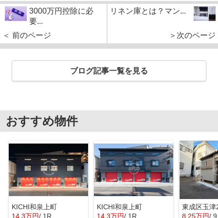
3000万円控除に必
リネン庫とは？マン...
要...
＜ 前のページ
＞次のページ
ブログ記事一覧を見る
おすすめ物件
KICHI和泉上町
KICHI和泉上町
14.3万円
/ 1R
14.3万円
/ 1R
8.25万円
/ 