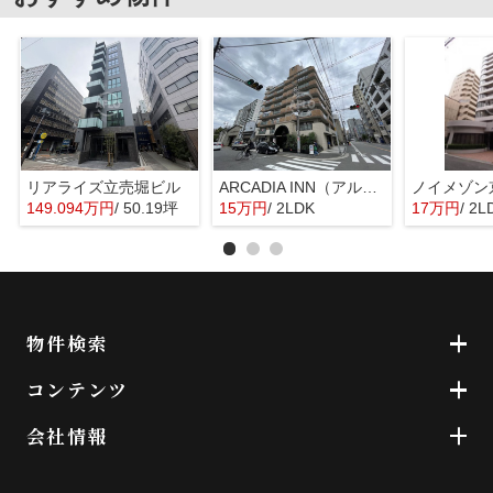
リアライズ立売堀ビル
ARCADIA INN（アルカディアイン） 明治小学校区
ノイメゾン
149.094万円
/ 50.19坪
15万円
/ 2LDK
17万円
/ 2L
物件検索
コンテンツ
会社情報