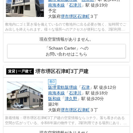
南海本線
「
石津川
」駅 徒歩19分
予定
大阪府
堺市堺区
石津町
３丁
敷地内にゴミ置き場を備えているので敷地外に出る必要が無く、短時間でご
み出しを終えられます。様々な場所へのアクセスが便利になる、2駅利用可
能な物件です。こちらの物件はアパート...
現在空室情報がありません。
「Schaan Carter」への
お問い合わせはこちら
堺市堺区石津町3丁戸建
賃貸 | 一戸建て
敷0
阪堺電軌阪堺線
「
石津
」駅 徒歩12分
南海本線
「
石津川
」駅 徒歩18分
阪和線
「
津久野
」駅 徒歩20分
築2年
大阪府
堺市堺区
石津町
３丁
新着情報：堺市堺区石津町3丁戸建の空室情報ならコチラ。落ち着きのある
空間が広がっている、令和6年築の物件です。2駅利用できる場所にあり、ア
クセスが便利です。こちらの物件では初...
現在空室情報がありません。