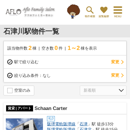
石津川駅物件一覧
2
0
1～2
該当物件数
棟
空き数
件
棟を表示
駅で絞り込む
変更
変更
絞り込み条件：
なし
空室のみ
Schaan Carter
賃貸 | アパート
礼0
阪堺電軌阪堺線
「
石津
」駅 徒歩13分
阪堺電軌阪堺線
「
石津北
」駅 徒歩15分