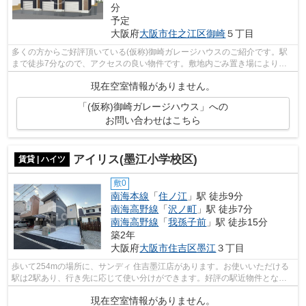
分
予定
大阪府
大阪市住之江区
御崎
５丁目
多くの方からご好評頂いている(仮称)御崎ガレージハウスのご紹介です。駅
まで徒歩7分なので、アクセスの良い物件です。敷地内ごみ置き場により、
敷地外のごみ置き場に行く手間が省けま...
現在空室情報がありません。
「(仮称)御崎ガレージハウス」への
お問い合わせはこちら
アイリス(墨江小学校区)
賃貸 | ハイツ
敷0
南海本線
「
住ノ江
」駅 徒歩9分
南海高野線
「
沢ノ町
」駅 徒歩7分
南海高野線
「
我孫子前
」駅 徒歩15分
築2年
大阪府
大阪市住吉区
墨江
３丁目
歩いて254mの場所に、サンディ 住吉墨江店があります。お使いいただける
駅は2駅あり、行き先に応じて使い分けができます。好評の駅近物件となっ
ており、駅より徒歩7分に立地しています...
現在空室情報がありません。