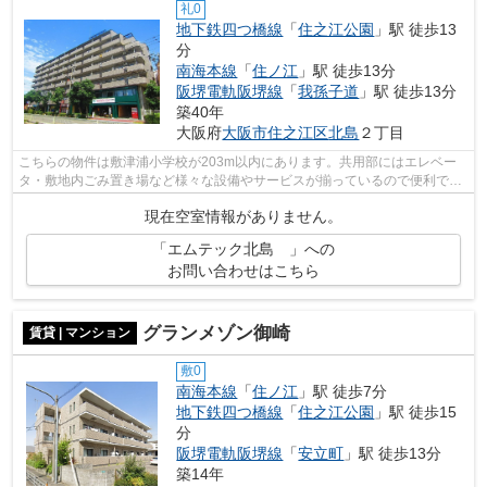
礼0
地下鉄四つ橋線
「
住之江公園
」駅 徒歩13
分
南海本線
「
住ノ江
」駅 徒歩13分
阪堺電軌阪堺線
「
我孫子道
」駅 徒歩13分
築40年
大阪府
大阪市住之江区
北島
２丁目
こちらの物件は敷津浦小学校が203m以内にあります。共用部にはエレベー
タ・敷地内ごみ置き場など様々な設備やサービスが揃っているので便利で
す。歩いて14分ほどで駅にアクセスできる...
現在空室情報がありません。
「エムテック北島 」への
お問い合わせはこちら
グランメゾン御崎
賃貸 | マンション
敷0
南海本線
「
住ノ江
」駅 徒歩7分
地下鉄四つ橋線
「
住之江公園
」駅 徒歩15
分
阪堺電軌阪堺線
「
安立町
」駅 徒歩13分
築14年