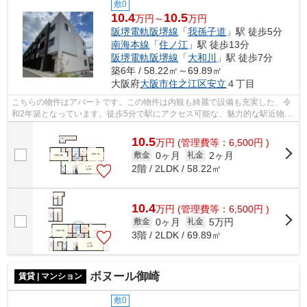
敷0
10.4
10.5
万円～
万円
阪堺電軌阪堺線
「
我孫子道
」駅 徒歩5分
南海本線
「
住ノ江
」駅 徒歩13分
阪堺電軌阪堺線
「
大和川
」駅 徒歩7分
築6年 / 58.22㎡～69.89㎡
大阪府
大阪市住之江区
安立
４丁目
こちらの物件はアパートです。この物件は内観も綺麗で設備も充実した、令
和2年築となっています。徒歩5分で駅にアクセス可能な、魅力的な駅近物件
です。2駅利用できる場所にあり、行き...
10.5
万
円
(管理費等：6,500円 )
0ヶ月
2ヶ月
敷金
礼金
2階 / 2LDK / 58.22㎡
10.4
万
円
(管理費等：6,500円 )
0ヶ月
5万円
敷金
礼金
3階 / 2LDK / 69.89㎡
ボヌール御崎
賃貸 | マンション
敷0