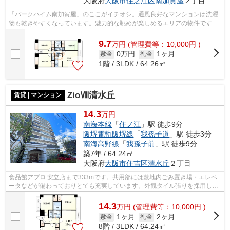
大阪府
大阪市住之江区
南加賀屋
２丁目
「パークハイム南加賀屋」のここがイチオシ。通風良好なマンションは洗濯
物も乾きやすくなっています。魅力的な眺めが楽しめるエリアの物件です。
防犯対策もバッチリなマンションタイ...
9.7
万
円
(管理費等：10,000円 )
0万円
1ヶ月
敷金
礼金
1階 / 3LDK / 64.26㎡
ZioⅧ清水丘
賃貸 | マンション
14.3
万円
南海本線
「
住ノ江
」駅 徒歩9分
阪堺電軌阪堺線
「
我孫子道
」駅 徒歩3分
南海高野線
「
我孫子前
」駅 徒歩9分
築7年 / 64.24㎡
大阪府
大阪市住吉区
清水丘
２丁目
食品館アプロ 安立店まで333mです。共用部には敷地内ごみ置き場・エレベ
ータなどが備わっておりとても充実しています。外観タイル張りを採用し、
素敵な見た目を演出します。こちらの物...
14.3
万
円
(管理費等：10,000円 )
1ヶ月
2ヶ月
敷金
礼金
8階 / 3LDK / 64.24㎡