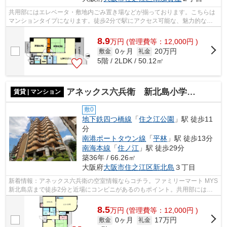
共用部にはエレベータ・敷地内ごみ置き場などが揃っております。こちらは
マンションタイプになります。徒歩2分で駅にアクセス可能な、魅力的な駅
近物件です。魅力的で眺望良好な場所で...
8.9
万
円
(管理費等：12,000円 )
0ヶ月
20万円
敷金
礼金
5階 / 2LDK / 50.12㎡
アネックス六兵衛 新北島小学校区
賃貸 | マンション
敷0
地下鉄四つ橋線
「
住之江公園
」駅 徒歩11
分
南港ポートタウン線
「
平林
」駅 徒歩13分
南海本線
「
住ノ江
」駅 徒歩29分
築36年 / 66.26㎡
大阪府
大阪市住之江区
新北島
３丁目
新着情報：アネックス六兵衛の空室情報ならコチラ。ファミリーマート MYS
新北島店まで徒歩2分と近場にコンビニがあるのもポイント。共用部には敷
地内ごみ置き場・エレベータなどが揃っ...
8.5
万
円
(管理費等：12,000円 )
0ヶ月
17万円
敷金
礼金