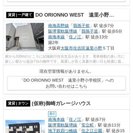
DO ORIONNO WEST 遠里小野小学校区
賃貸 | 一戸建て
南海高野線
「
我孫子前
」駅 徒歩7分
阪堺電軌阪堺線
「
我孫子道
」駅 徒歩5分
南海本線
「
住ノ江
」駅 徒歩13分
築2年
大阪府
大阪市住吉区
遠里小野
５丁目
家から330mのところに紀陽銀行住吉支店があります。電車移動の多い方に
嬉しい駅から徒歩7分の物件です。風通しが良く真夏の暑い日も快適に過ご
せる物件です。こちらは一戸建ての物件で...
現在空室情報がありません。
「DO ORIONNO WEST 遠里小野小学校区」への
お問い合わせはこちら
(仮称)御崎ガレージハウス
賃貸 | タウン
敷0
南海本線
「
住ノ江
」駅 徒歩7分
阪堺電軌阪堺線
「
安立町
」駅 徒歩11分
地下鉄四つ橋線
「
住之江公園
」駅 徒歩15