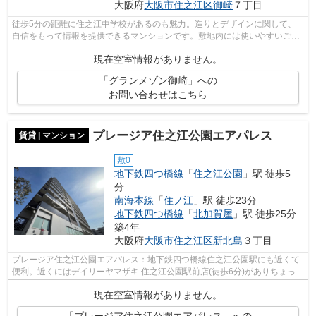
大阪府
大阪市住之江区
御崎
７丁目
徒歩5分の距離に住之江中学校があるのも魅力。造りとデザインに関して、
自信をもって情報を提供できるマンションです。敷地内には使いやすいごみ
置き場もございます。こちらの物件では...
現在空室情報がありません。
「グランメゾン御崎」への
お問い合わせはこちら
プレージア住之江公園エアパレス
賃貸 | マンション
敷0
地下鉄四つ橋線
「
住之江公園
」駅 徒歩5
分
南海本線
「
住ノ江
」駅 徒歩23分
地下鉄四つ橋線
「
北加賀屋
」駅 徒歩25分
築4年
大阪府
大阪市住之江区
新北島
３丁目
プレージア住之江公園エアパレス：地下鉄四つ橋線住之江公園駅にも近くて
便利。近くにはデイリーヤマザキ 住之江公園駅前店(徒歩6分)がありちょっと
した買い物に便利です。共用部には...
現在空室情報がありません。
「プレージア住之江公園エアパレス」への