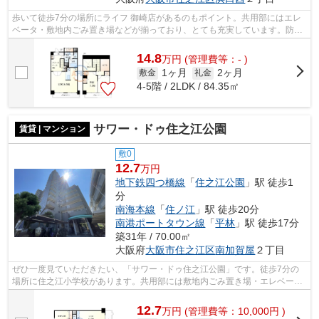
歩いて徒歩7分の場所にライフ 御崎店があるのもポイント。共用部にはエレ
ベータ・敷地内ごみ置き場などが揃っており、とても充実しています。防犯
対策もバッチリなマンションタイプの...
14.8
万
円
(管理費等：- )
1ヶ月
2ヶ月
敷金
礼金
4-5階 / 2LDK / 84.35㎡
サワー・ドゥ住之江公園
賃貸 | マンション
敷0
12.7
万円
地下鉄四つ橋線
「
住之江公園
」駅 徒歩1
分
南海本線
「
住ノ江
」駅 徒歩20分
南港ポートタウン線
「
平林
」駅 徒歩17分
築31年 / 70.00㎡
大阪府
大阪市住之江区
南加賀屋
２丁目
ぜひ一度見ていただきたい、「サワー・ドゥ住之江公園」です。徒歩7分の
場所に住之江小学校があります。共用部には敷地内ごみ置き場・エレベータ
などが備わっておりとても充実していま...
12.7
万
円
(管理費等：10,000円 )