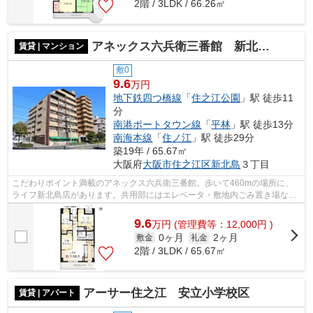
2階 / 3LDK / 66.26㎡
アネックス六兵衛三番館 新北島小学校区
賃貸 | マンション
敷0
9.6
万円
地下鉄四つ橋線
「
住之江公園
」駅 徒歩11
分
南港ポートタウン線
「
平林
」駅 徒歩13分
南海本線
「
住ノ江
」駅 徒歩29分
築19年 / 65.67㎡
大阪府
大阪市住之江区
新北島
３丁目
こだわりポイント満載のアネックス六兵衛三番館。歩いて460mの場所に、
ライフ新北島店があります。共用部にはエレベータ・敷地内ごみ置き場など
が揃っております。外壁にはタイルが張...
9.6
万
円
(管理費等：12,000円 )
0ヶ月
2ヶ月
敷金
礼金
2階 / 3LDK / 65.67㎡
アーサー住之江 安立小学校区
賃貸 | アパート