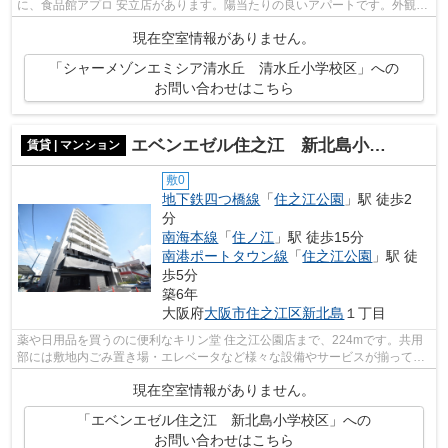
に、食品館アプロ 安立店があります。陽当たりの良いアパートです。外観タ
イル張りは耐久性に優れ、管理の手間も...
現在空室情報がありません。
「シャーメゾンエミシア清水丘 清水丘小学校区」への
お問い合わせはこちら
エベンエゼル住之江 新北島小学校区
賃貸 | マンション
敷0
地下鉄四つ橋線
「
住之江公園
」駅 徒歩2
分
南海本線
「
住ノ江
」駅 徒歩15分
南港ポートタウン線
「
住之江公園
」駅 徒
歩5分
築6年
大阪府
大阪市住之江区
新北島
１丁目
薬や日用品を買うのに便利なキリン堂 住之江公園店まで、224mです。共用
部には敷地内ごみ置き場・エレベータなど様々な設備やサービスが揃ってい
るので便利です。築4年の築浅物件。2駅...
現在空室情報がありません。
「エベンエゼル住之江 新北島小学校区」への
お問い合わせはこちら