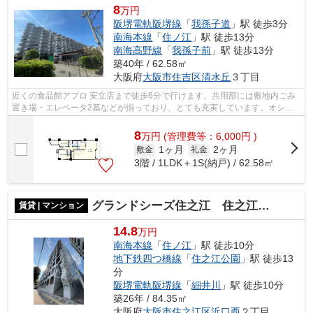
8
万円
阪堺電軌阪堺線
「
我孫子道
」駅 徒歩3分
南海本線
「
住ノ江
」駅 徒歩13分
南海高野線
「
我孫子前
」駅 徒歩13分
築40年 / 62.58㎡
大阪府
大阪市住吉区
清水丘
３丁目
近くの食品館アプロ 安立店まで徒歩6分で行けます。共用部には敷地内ごみ
置き場・エレベータ2基などが揃っており、とても充実しています。オシャ
レな外観タイル張りは、とてもニーズが...
8
万
円
(管理費等：6,000円 )
1ヶ月
2ヶ月
敷金
礼金
3階 / 1LDK＋1S(納戸) / 62.58㎡
グランドシーズ住之江 住之江小学校
賃貸 | マンション
14.8
万円
南海本線
「
住ノ江
」駅 徒歩10分
地下鉄四つ橋線
「
住之江公園
」駅 徒歩13
分
阪堺電軌阪堺線
「
細井川
」駅 徒歩10分
築26年 / 84.35㎡
大阪府
大阪市住之江区
浜口西
２丁目