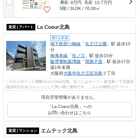
0万円
13.7万円
敷金
礼金
5階 / 3LDK / 70.00㎡
La Coeur北島
賃貸 | アパート
敷0
新築
地下鉄四つ橋線
「
住之江公園
」駅 徒歩10
分
南海本線
「
住ノ江
」駅 徒歩15分
阪堺電軌阪堺線
「
我孫子道
」駅 徒歩17分
築1年未満
大阪府
大阪市住之江区
北島
２丁目
こだわりポイント満載のLa Coeur北島。近くにはローソン 新北島一丁目南店
(徒歩6分)がありちょっとした買い物に便利です。こちらの物件はアパートで
す。こちらは徒歩10分に立地する物...
現在空室情報がありません。
「La Coeur北島」への
お問い合わせはこちら
エムテック北島
賃貸 | マンション