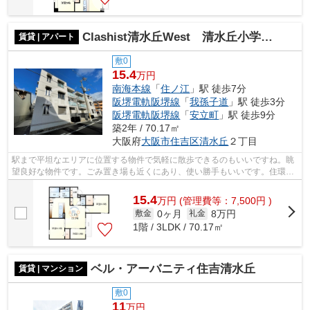
Clashist清水丘West 清水丘小学校区
賃貸 | アパート
敷0
15.4
万円
南海本線
「
住ノ江
」駅 徒歩7分
阪堺電軌阪堺線
「
我孫子道
」駅 徒歩3分
阪堺電軌阪堺線
「
安立町
」駅 徒歩9分
築2年 / 70.17㎡
大阪府
大阪市住吉区
清水丘
２丁目
駅まで平坦なエリアに位置する物件で気軽に散歩できるのもいいですね。眺
望良好な物件です。ごみ置き場も近くにあり、使い勝手もいいです。住環境
がよく通風良好で日も入る物件をご提...
15.4
万
円
(管理費等：7,500円 )
0ヶ月
8万円
敷金
礼金
1階 / 3LDK / 70.17㎡
ベル・アーバニティ住吉清水丘
賃貸 | マンション
敷0
11
万円