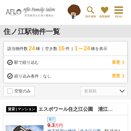
住ノ江駅物件一覧
24
15
1～24
該当物件数
棟
空き数
件
棟を表示
駅で絞り込む
変更
変更
絞り込み条件：
なし
空室のみ
エスポワール住之江公園 清江小学校区
賃貸 | マンション
敷0
9.3
万円