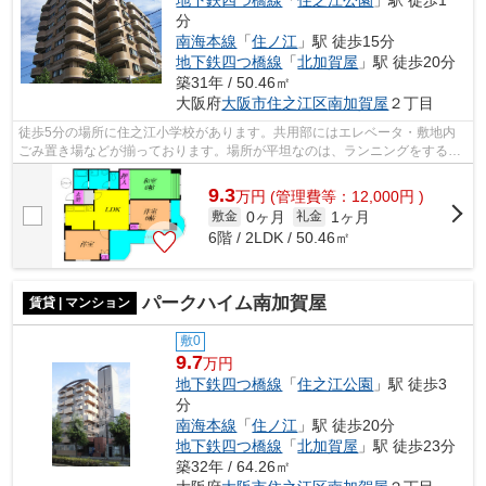
地下鉄四つ橋線
「
住之江公園
」駅 徒歩1
分
南海本線
「
住ノ江
」駅 徒歩15分
地下鉄四つ橋線
「
北加賀屋
」駅 徒歩20分
築31年 / 50.46㎡
大阪府
大阪市住之江区
南加賀屋
２丁目
徒歩5分の場所に住之江小学校があります。共用部にはエレベータ・敷地内
ごみ置き場などが揃っております。場所が平坦なのは、ランニングをする上
で抑えたいポイントですね。物件から約...
9.3
万
円
(管理費等：12,000円 )
0ヶ月
1ヶ月
敷金
礼金
6階 / 2LDK / 50.46㎡
パークハイム南加賀屋
賃貸 | マンション
敷0
9.7
万円
地下鉄四つ橋線
「
住之江公園
」駅 徒歩3
分
南海本線
「
住ノ江
」駅 徒歩20分
地下鉄四つ橋線
「
北加賀屋
」駅 徒歩23分
築32年 / 64.26㎡