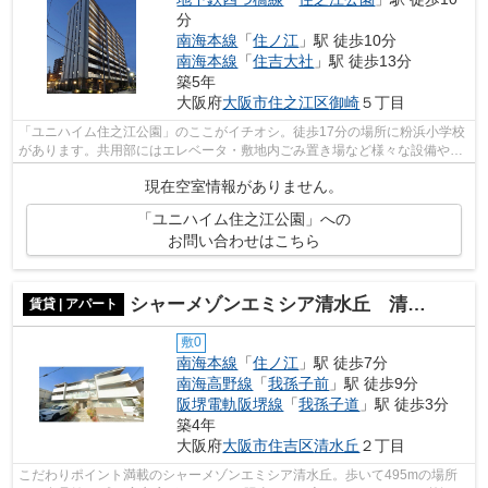
分
南海本線
「
住ノ江
」駅 徒歩10分
南海本線
「
住吉大社
」駅 徒歩13分
築5年
大阪府
大阪市住之江区
御崎
５丁目
「ユニハイム住之江公園」のここがイチオシ。徒歩17分の場所に粉浜小学校
があります。共用部にはエレベータ・敷地内ごみ置き場など様々な設備やサ
ービスが揃っているので便利です。地...
現在空室情報がありません。
「ユニハイム住之江公園」への
お問い合わせはこちら
シャーメゾンエミシア清水丘 清水丘小学校区
賃貸 | アパート
敷0
南海本線
「
住ノ江
」駅 徒歩7分
南海高野線
「
我孫子前
」駅 徒歩9分
阪堺電軌阪堺線
「
我孫子道
」駅 徒歩3分
築4年
大阪府
大阪市住吉区
清水丘
２丁目
こだわりポイント満載のシャーメゾンエミシア清水丘。歩いて495mの場所