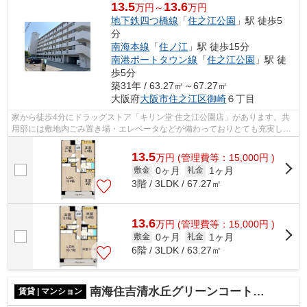
13.5
13.6
万円～
万円
地下鉄四つ橋線
「
住之江公園
」駅 徒歩5
分
南海本線
「
住ノ江
」駅 徒歩15分
南港ポートタウン線
「
住之江公園
」駅 徒
歩5分
築31年 / 63.27㎡～67.27㎡
大阪府
大阪市住之江区
御崎
６丁目
家から徒歩4分にドラッグストア「キリン堂 住之江公園店」があります。共
用部には敷地内ごみ置き場・エレベータなどが備わっておりとても充実して
います。こちらはマンションタイプに...
13.5
万
円
(管理費等：15,000円 )
0ヶ月
1ヶ月
敷金
礼金
3階 / 3LDK / 67.27㎡
13.6
万
円
(管理費等：15,000円 )
0ヶ月
1ヶ月
敷金
礼金
6階 / 3LDK / 63.27㎡
南海住吉清水丘グリーンコート 清水丘小学校区
賃貸 | マンション