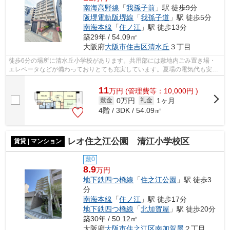
南海高野線
「
我孫子前
」駅 徒歩9分
阪堺電軌阪堺線
「
我孫子道
」駅 徒歩5分
南海本線
「
住ノ江
」駅 徒歩13分
築29年 / 54.09㎡
大阪府
大阪市住吉区
清水丘
３丁目
徒歩6分の場所に清水丘小学校があります。共用部には敷地内ごみ置き場・
エレベータなどが備わっておりとても充実しています。夏場の電気代も安く
抑えられる通風良好で快適なマンション...
11
万
円
(管理費等：10,000円 )
0万円
1ヶ月
敷金
礼金
4階 / 3DK / 54.09㎡
レオ住之江公園 清江小学校区
賃貸 | マンション
敷0
8.9
万円
地下鉄四つ橋線
「
住之江公園
」駅 徒歩3
分
南海本線
「
住ノ江
」駅 徒歩17分
地下鉄四つ橋線
「
北加賀屋
」駅 徒歩20分
築30年 / 50.12㎡
大阪府
大阪市住之江区
南加賀屋
２丁目