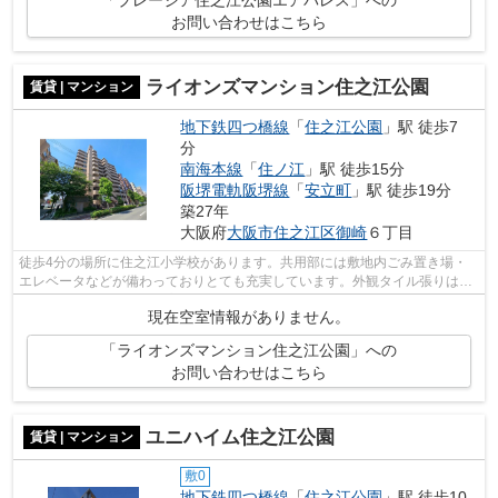
お問い合わせはこちら
ライオンズマンション住之江公園
賃貸 | マンション
地下鉄四つ橋線
「
住之江公園
」駅 徒歩7
分
南海本線
「
住ノ江
」駅 徒歩15分
阪堺電軌阪堺線
「
安立町
」駅 徒歩19分
築27年
大阪府
大阪市住之江区
御崎
６丁目
徒歩4分の場所に住之江小学校があります。共用部には敷地内ごみ置き場・
エレベータなどが備わっておりとても充実しています。外観タイル張りは、
手入れを考えれば決して高価ではありま...
現在空室情報がありません。
「ライオンズマンション住之江公園」への
お問い合わせはこちら
ユニハイム住之江公園
賃貸 | マンション
敷0
地下鉄四つ橋線
「
住之江公園
」駅 徒歩10