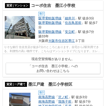
コーポ住吉 墨江小学校
賃貸 | マンション
敷0
阪堺電軌阪堺線
「
細井川
」駅 徒歩3分
阪堺電軌阪堺線
「
住吉鳥居前
」駅 徒歩7
分
阪堺電軌阪堺線
「
安立町
」駅 徒歩7分
築33年
大阪府
大阪市住吉区
墨江
３丁目
りそな銀行 住吉支店が徒歩7分のところにあります。自宅から2駅利用でき
る、利便性の高い物件です。こちらはマンションタイプになります。エレベ
ーターがある物件です。できるだけ早め...
現在空室情報がありません。
「コーポ住吉 墨江小学校」への
お問い合わせはこちら
墨江戸建 墨江小学校区
賃貸 | 一戸建て
敷0
南海高野線
「
沢ノ町
」駅 徒歩3分
南海高野線
「
我孫子前
」駅 徒歩7分