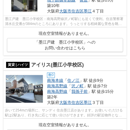
地下鉄御堂筋線
「
長居
」駅 徒歩25分
築10年
大阪府
大阪市住吉区
墨江
４丁目
墨江戸建 墨江小学校区：南海高野線沢ノ町駅にも近くて便利。住吉警察署
清水丘交番が384mのところにあります。うっとりする程綺麗な景色を眺め
られる、誰もが憧れる一戸建てです。平...
現在空室情報がありません。
「墨江戸建 墨江小学校区」への
お問い合わせはこちら
アイリス(墨江小学校区)
賃貸 | ハイツ
敷0
南海本線
「
住ノ江
」駅 徒歩9分
南海高野線
「
沢ノ町
」駅 徒歩7分
南海高野線
「
我孫子前
」駅 徒歩15分
築2年
大阪府
大阪市住吉区
墨江
３丁目
歩いて254mの場所に、サンディ 住吉墨江店があります。お使いいただける
駅は2駅あり、行き先に応じて使い分けができます。好評の駅近物件となっ
ており、駅より徒歩7分に立地しています...
現在空室情報がありません。