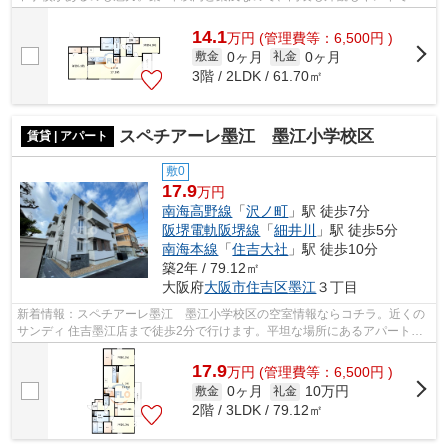
す。徒歩1分で駅にアクセス可能な、魅力...
14.1
万
円
(管理費等：6,500円 )
0ヶ月
0ヶ月
敷金
礼金
3階 / 2LDK / 61.70㎡
スペチアーレ墨江 墨江小学校区
賃貸 | アパート
敷0
17.9
万円
南海高野線
「
沢ノ町
」駅 徒歩7分
阪堺電軌阪堺線
「
細井川
」駅 徒歩5分
南海本線
「
住吉大社
」駅 徒歩10分
築2年 / 79.12㎡
大阪府
大阪市住吉区
墨江
３丁目
新着情報：スペチアーレ墨江 墨江小学校区の空室情報ならコチラ。近くの
サンディ 住吉墨江店まで徒歩2分で行けます。平坦な場所にあるアパートな
ら毎日の移動も快適です。この物件は...
17.9
万
円
(管理費等：6,500円 )
0ヶ月
10万円
敷金
礼金
2階 / 3LDK / 79.12㎡