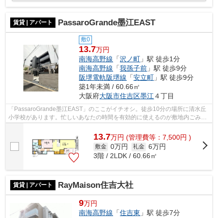
PassaroGrande墨江EAST
賃貸 | アパート
敷0
13.7
万円
南海高野線
「
沢ノ町
」駅 徒歩1分
南海高野線
「
我孫子前
」駅 徒歩9分
阪堺電軌阪堺線
「
安立町
」駅 徒歩9分
築1年未満 / 60.66㎡
大阪府
大阪市住吉区
墨江
４丁目
「PassaroGrande墨江EAST」のここがイチオシ。徒歩10分の場所に清水丘
小学校があります。忙しいあなたの時間を有効的に使えるのが敷地内ごみ置
き場です。こちらの物件はアパートです。...
13.7
万
円
(管理費等：7,500円 )
0万円
6万円
敷金
礼金
3階 / 2LDK / 60.66㎡
RayMaison住吉大社
賃貸 | アパート
9
万円
南海高野線
「
住吉東
」駅 徒歩7分