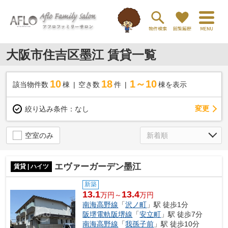
大阪市住吉区墨江 賃貸一覧
10
18
1～10
該当物件数
棟
空き数
件
棟を表示
変更
絞り込み条件：
なし
空室のみ
エヴァーガーデン墨江
賃貸 | ハイツ
新築
13.1
13.4
万円～
万円
南海高野線
「
沢ノ町
」駅 徒歩1分
阪堺電軌阪堺線
「
安立町
」駅 徒歩7分
南海高野線
「
我孫子前
」駅 徒歩10分