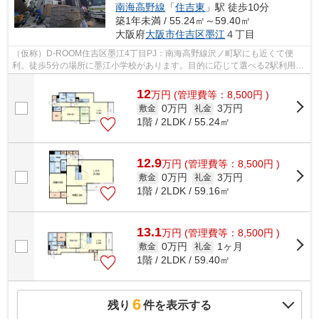
南海高野線
「
住吉東
」駅 徒歩10分
築1年未満 / 55.24㎡～59.40㎡
大阪府
大阪市住吉区
墨江
４丁目
（仮称）D-ROOM住吉区墨江4丁目PJ：南海高野線沢ノ町駅にも近くて便
利。徒歩5分の場所に墨江小学校があります。目的に応じて選べる2駅利用可
能な物件です。周辺には、徒歩2分で利用で...
12
万
円
(管理費等：8,500円 )
0万円
3万円
敷金
礼金
1階 / 2LDK / 55.24㎡
12.9
万
円
(管理費等：8,500円 )
0万円
3万円
敷金
礼金
1階 / 2LDK / 59.16㎡
13.1
万
円
(管理費等：8,500円 )
0万円
1ヶ月
敷金
礼金
1階 / 2LDK / 59.40㎡
6
残り
件を表示する