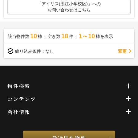
「アイリス(墨江小学校区)」への
お問い合わせはこちら
10
18
1～10
該当物件数
棟
空き数
件
棟を表示
変更
絞り込み条件：
なし
物件検索
コンテンツ
会社情報