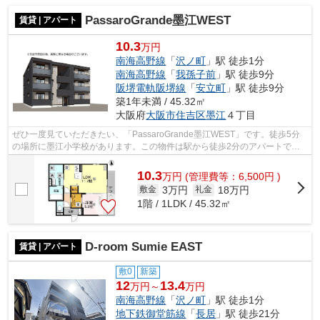
PassaroGrande墨江WEST
賃貸 | アパート
10.3
万円
南海高野線
「
沢ノ町
」駅 徒歩1分
南海高野線
「
我孫子前
」駅 徒歩9分
阪堺電軌阪堺線
「
安立町
」駅 徒歩9分
築1年未満 / 45.32㎡
大阪府
大阪市住吉区
墨江
４丁目
ぜひ一度見ていただきたい、「PassaroGrande墨江WEST」です。徒歩5分
の場所に墨江小学校があります。この物件は駅から徒歩2分のアパートで
す。様々な場所へのアクセスがしやすくなる2...
10.3
万
円
(管理費等：6,500円 )
3万円
18万円
敷金
礼金
1階 / 1LDK / 45.32㎡
D-room Sumie EAST
賃貸 | アパート
敷0
新築
12
13.4
万円～
万円
南海高野線
「
沢ノ町
」駅 徒歩1分
地下鉄御堂筋線
「
長居
」駅 徒歩21分