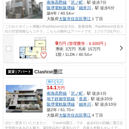
南海高野線
「
沢ノ町
」駅 徒歩7分
阪堺電軌阪堺線
「
細井川
」駅 徒歩5分
築4年 / 40.54㎡
大阪府
大阪市住吉区
墨江
１丁目
こだわりポイント満載のRayMaison住吉大社。新着情報：RayMaison住吉大
社の空室情報ならコチラ。こちらの物件はアパートです。1フロア2住戸の、
プライバシー性も高い物件となっており...
9
万
円
(管理費等：6,500円 )
3万円
15万円
敷金
礼金
1階 / 1LDK / 40.54㎡
Clashist墨江
賃貸 | アパート
敷0
礼0
14.1
万円
南海高野線
「
沢ノ町
」駅 徒歩1分
地下鉄御堂筋線
「
長居
」駅 徒歩20分
阪堺電軌阪堺線
「
細井川
」駅 徒歩10分
築2年 / 61.70㎡
大阪府
大阪市住吉区
墨江
４丁目
ぜひ一度見ていただきたい、「Clashist墨江」です。徒歩4分の距離に墨江丘
中学校があるのも魅力。築5年以内と築浅なので、内装も外観もキレイで