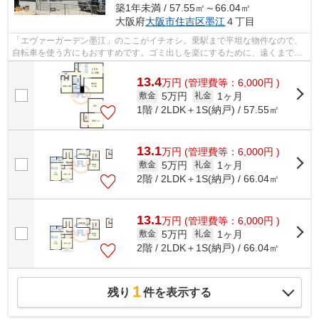
築1年未満 / 57.55㎡～66.04㎡
大阪府
大阪市住吉区
墨江
４丁目
「エヴァーガーデン墨江」のここがイチオシ。乗駅まで平坦な物件なので、
自転車を使う方にもおすすめです。ゴミ出しを楽にするために、遠くまで行
かずに済むゴミ置き場を共用部に設置...
13.4
万
円
(管理費等：6,000円 )
5万円
1ヶ月
敷金
礼金
1階 / 2LDK＋1S(納戸) / 57.55㎡
13.1
万
円
(管理費等：6,000円 )
5万円
1ヶ月
敷金
礼金
2階 / 2LDK＋1S(納戸) / 66.04㎡
13.1
万
円
(管理費等：6,000円 )
5万円
1ヶ月
敷金
礼金
2階 / 2LDK＋1S(納戸) / 66.04㎡
1
残り
件を表示する