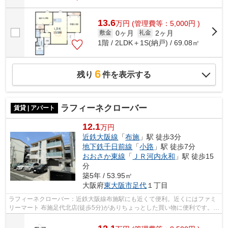
13.6
万
円
(管理費等：5,000円 )
0ヶ月
2ヶ月
敷金
礼金
1階 / 2LDK＋1S(納戸) / 69.08㎡
6
残り
件を表示する
ラフィーネクローバー
賃貸 | アパート
12.1
万円
近鉄大阪線
「
布施
」駅 徒歩3分
地下鉄千日前線
「
小路
」駅 徒歩7分
おおさか東線
「
ＪＲ河内永和
」駅 徒歩15
分
築5年 / 53.95㎡
大阪府
東大阪市
足代
１丁目
ラフィーネクローバー：近鉄大阪線布施駅にも近くて便利。近くにはファミ
リーマート 布施足代北店(徒歩5分)がありちょっとした買い物に便利です。こ
の物件は駅から徒歩3分のアパートで...