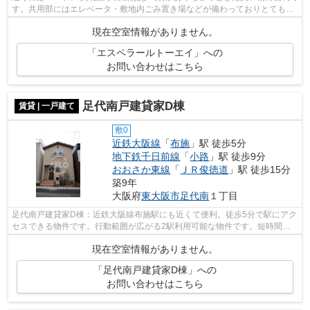
す。共用部にはエレベータ・敷地内ごみ置き場などが備わっておりとても充
実しています。風通しが良く、湿気...
現在空室情報がありません。
「エスペラールトーエイ」への
お問い合わせはこちら
足代南戸建貸家D棟
賃貸 | 一戸建て
敷0
近鉄大阪線
「
布施
」駅 徒歩5分
地下鉄千日前線
「
小路
」駅 徒歩9分
おおさか東線
「
ＪＲ俊徳道
」駅 徒歩15分
築9年
大阪府
東大阪市
足代南
１丁目
足代南戸建貸家D棟：近鉄大阪線布施駅にも近くて便利。徒歩5分で駅にアク
セスできる物件です。行動範囲が広がる2駅利用可能な物件です。短時間で
ごみ出しを終えられるように、敷地内に...
現在空室情報がありません。
「足代南戸建貸家D棟」への
お問い合わせはこちら