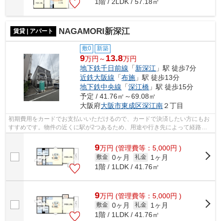
1階 / 2LDK / 57.18㎡
NAGAMORI新深江
賃貸 | アパート
敷0
新築
9
13.8
万円～
万円
地下鉄千日前線
「
新深江
」駅 徒歩7分
近鉄大阪線
「
布施
」駅 徒歩13分
地下鉄中央線
「
深江橋
」駅 徒歩15分
予定 / 41.76㎡～69.08㎡
大阪府
大阪市東成区
深江南
２丁目
初期費用をカードでお支払いいただけるので、カードで決済したい方にもお
すすめです。物件の近くに駅が2つあるため、用途や行き先によって経路を
選べます。こちらの物件から、150mで駐...
9
万
円
(管理費等：5,000円 )
0ヶ月
1ヶ月
敷金
礼金
1階 / 1LDK / 41.76㎡
9
万
円
(管理費等：5,000円 )
0ヶ月
1ヶ月
敷金
礼金
1階 / 1LDK / 41.76㎡