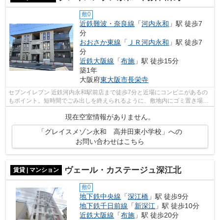
敷0
近鉄難波・奈良線
「
河内永和
」駅 徒歩7
分
おおさか東線
「
ＪＲ河内永和
」駅 徒歩7
分
近鉄大阪線
「
布施
」駅 徒歩15分
築1年
大阪府
東大阪市
長栄寺
セブンイレブン 近鉄河内永和駅前店まで徒歩7分と近場にコンビニがあるの
もポイント。短時間でごみ出しを終えられるように、敷地内にゴミ置き場を
設置しています。行動範囲が広がる2駅...
現在空室情報がありません。
「グレイスメゾン永和 高井田東小学校」への
お問い合わせはこちら
ヴェール・カステージュ深江北
賃貸 | マンション
敷0
地下鉄中央線
「
深江橋
」駅 徒歩9分
地下鉄千日前線
「
新深江
」駅 徒歩10分
近鉄大阪線
「
布施
」駅 徒歩20分