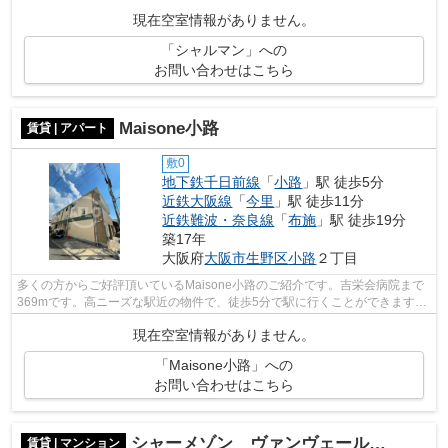
い物も便利です。敷地内ごみ置き場に...
現在空室情報がありません。
「シャルマン」への
お問い合わせはこちら
Maisone小路
賃貸 | アパート
敷0
地下鉄千日前線
「
小路
」駅 徒歩5分
近鉄大阪線
「
今里
」駅 徒歩11分
近鉄難波・奈良線
「
布施
」駅 徒歩19分
築17年
大阪府
大阪市生野区
小路
２丁目
多くの方からご好評頂いているMaisone小路のご紹介です。吉栄会病院まで
369mです。高ニーズな駅近の物件で、徒歩5分で駅に行くことができます。
こちらの物件はアパートです。地域によ...
現在空室情報がありません。
「Maisone小路」への
お問い合わせはこちら
シャーメゾン ヴァンヴェール 布施小学校区
賃貸 | マンション