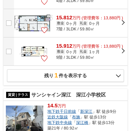
4階 / 3LDK / 59.80㎡
15.812
万
円
(管理費等：13,880円 )
0ヶ月
0ヶ月
敷金
礼金
7階 / 3LDK / 59.80㎡
15.912
万
円
(管理費等：13,880円 )
0ヶ月
1ヶ月
敷金
礼金
9階 / 3LDK / 59.80㎡
1
残り
件を表示する
サンシャイン深江 深江小学校区
賃貸 | テラス
14.5
万円
地下鉄千日前線
「
新深江
」駅 徒歩9分
近鉄大阪線
「
布施
」駅 徒歩13分
地下鉄中央線
「
深江橋
」駅 徒歩13分
築21年 / 80.92㎡