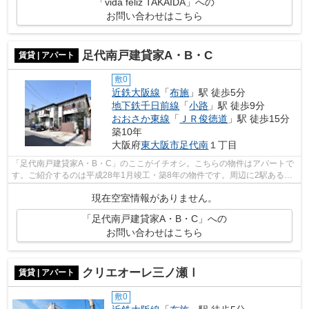
「vida feliz TAKAIDA」への
お問い合わせはこちら
足代南戸建貸家A・B・C
賃貸 | アパート
敷0
近鉄大阪線
「
布施
」駅 徒歩5分
地下鉄千日前線
「
小路
」駅 徒歩9分
おおさか東線
「
ＪＲ俊徳道
」駅 徒歩15分
築10年
大阪府
東大阪市
足代南
１丁目
「足代南戸建貸家A・B・C」のここがイチオシ。こちらの物件はアパートで
す。ご紹介するのは平成28年1月竣工・築8年の物件です。周辺に2駅あるの
で電車通勤しやすいです。より多くの不...
現在空室情報がありません。
「足代南戸建貸家A・B・C」への
お問い合わせはこちら
クリエオーレ三ノ瀬Ⅰ
賃貸 | アパート
敷0