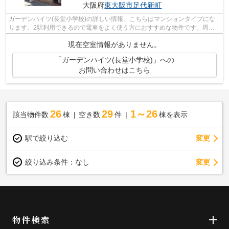
大阪府
東大阪市
足代新町
ガーデンハイツ(長堂小学校)の詳しい情報。こちらはマンションタイプにな
ります。2駅利用できるので電車をよく使う方におすすめな物件です。周辺
には、徒歩4分で利用できる駅がありま...
現在空室情報がありません。
「ガーデンハイツ(長堂小学校)」への
お問い合わせはこちら
26
29
1～26
該当物件数
棟
空き数
件
棟を表示
駅で絞り込む
変更
変更
絞り込み条件：
なし
物件検索