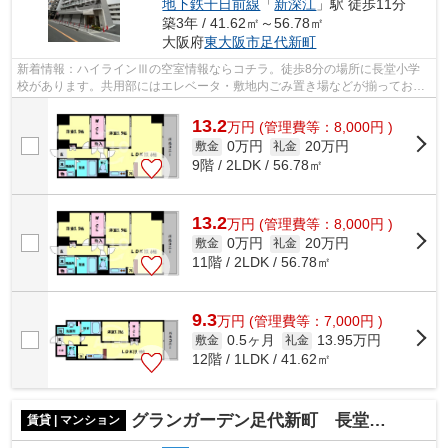
地下鉄千日前線
「
新深江
」駅 徒歩11分
築3年 / 41.62㎡～56.78㎡
大阪府
東大阪市
足代新町
新着情報：ハイラインⅢの空室情報ならコチラ。徒歩8分の場所に長堂小学
校があります。共用部にはエレベータ・敷地内ごみ置き場などが揃っており
ます。2駅利用ができて、電車での移動に...
13.2
万
円
(管理費等：8,000円 )
0万円
20万円
敷金
礼金
9階 / 2LDK / 56.78㎡
13.2
万
円
(管理費等：8,000円 )
0万円
20万円
敷金
礼金
11階 / 2LDK / 56.78㎡
9.3
万
円
(管理費等：7,000円 )
0.5ヶ月
13.95万円
敷金
礼金
12階 / 1LDK / 41.62㎡
グランガーデン足代新町 長堂小学校区
賃貸 | マンション