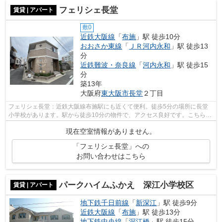
フェリシェ長堂
賃貸 | アパート
敷0
近鉄大阪線
「
布施
」駅 徒歩10分
おおさか東線
「
ＪＲ河内永和
」駅 徒歩13
分
近鉄難波・奈良線
「
河内永和
」駅 徒歩15
分
築13年
大阪府
東大阪市
長堂
２丁目
フェリシェ長堂：近鉄大阪線布施駅にも近くて便利。徒歩5分の場所に長堂
小学校があります。駅から徒歩10分の物件で、アクセス良好です。こちらの
物件はアパートです。アフロには、東大...
現在空室情報がありません。
「フェリシェ長堂」への
お問い合わせはこちら
パークハイムふかえ 深江小学校区
賃貸 | アパート
地下鉄千日前線
「
新深江
」駅 徒歩9分
近鉄大阪線
「
布施
」駅 徒歩13分
地下鉄中央線
「
深江橋
」駅 徒歩15分