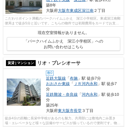
築8年
大阪府
大阪市東成区
深江南
２丁目
こだわりポイント満載のパークハイムふかえ 深江小学校区。東成深江南郵
便局まで徒歩5分と近いです。こちらの物件では初期費用をカードでお支払
いいただけます。2018年築の物件となっ...
現在空室情報がありません。
「パークハイムふかえ 深江小学校区」への
お問い合わせはこちら
リオ・プレシオーサ
賃貸 | マンション
敷0
近鉄大阪線
「
布施
」駅 徒歩7分
おおさか東線
「
ＪＲ河内永和
」駅 徒歩7
分
近鉄難波・奈良線
「
河内永和
」駅 徒歩10
分
築25年
大阪府
東大阪市
長堂
３丁目
徒歩4分の距離に長栄中学校があるのも魅力。共用部には敷地内ごみ置き
場・エレベータなど様々な設備やサービスが揃っているので便利です。物件