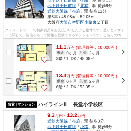
地下鉄千日前線
「
小路
」駅 徒歩1分
地下鉄千日前線
「
北巽
」駅 徒歩9分
近鉄大阪線
「
布施
」駅 徒歩11分
築6年 / 48.08㎡～52.05㎡
大阪府
大阪市生野区
小路東
２丁目
クレジットカードで初期費用をお支払いいただける物件です。造りとデザイ
ンに関して、自信をもって情報を提供できるマンションです。こちらの物件
はエレベーター付きです。設備が充実...
11.1
万
円
(管理費等：10,000円 )
0ヶ月
2ヶ月
敷金
礼金
3階 / 1LDK / 48.08㎡
13.3
万
円
(管理費等：10,000円 )
0ヶ月
2ヶ月
敷金
礼金
6階 / 2LDK / 52.05㎡
ハイラインⅢ 長堂小学校区
賃貸 | マンション
9.3
13.2
万円～
万円
近鉄大阪線
「
布施
」駅 徒歩3分
地下鉄千日前線
「
小路
」駅 徒歩9分