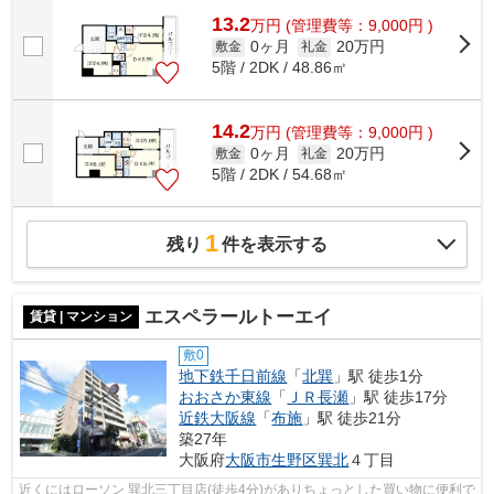
13.2
万
円
(管理費等：9,000円 )
0ヶ月
20万円
敷金
礼金
5階 / 2DK / 48.86㎡
14.2
万
円
(管理費等：9,000円 )
0ヶ月
20万円
敷金
礼金
5階 / 2DK / 54.68㎡
1
残り
件を表示する
エスペラールトーエイ
賃貸 | マンション
敷0
地下鉄千日前線
「
北巽
」駅 徒歩1分
おおさか東線
「
ＪＲ長瀬
」駅 徒歩17分
近鉄大阪線
「
布施
」駅 徒歩21分
築27年
大阪府
大阪市生野区
巽北
４丁目
近くにはローソン 巽北三丁目店(徒歩4分)がありちょっとした買い物に便利で