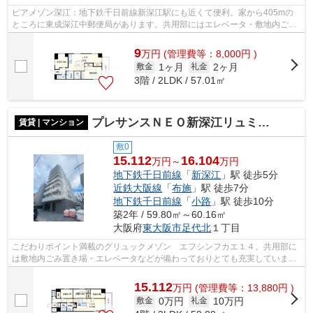
ピアメゾン深江：地下鉄千日前線新深江駅にも近くて便利。家から405mの
ところに東成深江中郵便局があります。共用部にはエレベータ・敷地内ごみ
置き場などが揃っており、とても充実し...
9
万
円
(管理費等：8,000円 )
1ヶ月
2ヶ月
敷金
礼金
3階 / 2LDK / 57.01㎡
プレサンスＮＥＯ新深江リュミエル 長堂小学校
賃貸 | マンション
敷0
15.112
16.104
万円～
万円
地下鉄千日前線
「
新深江
」駅 徒歩5分
近鉄大阪線
「
布施
」駅 徒歩7分
地下鉄千日前線
「
小路
」駅 徒歩10分
築2年 / 59.80㎡～60.16㎡
大阪府
東大阪市
足代北
１丁目
こだわりポイント満載のグリュックメゾン エフシンフカエ１４。共用部に
は敷地内ごみ置き場・エレベータなどが備わっておりとても充実していま
す。2駅利用できる場所にあり、行き先に...
15.112
万
円
(管理費等：13,880円 )
0万円
10万円
敷金
礼金