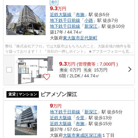
敷0
9.3
万円
近鉄大阪線
「
布施
」駅 徒歩5分
地下鉄千日前線
「
小路
」駅 徒歩7分
地下鉄千日前線
「
新深江
」駅 徒歩10分
築17年 / 44.74㎡
大阪府
東大阪市
足代新町
弊社『株式会社アフロ』では大阪市はもちろんのこと、大阪全域の物件を取
り扱っております！！ 『当社の一押しポイント』 ★アフターフォローも充実
★ ----------------------- 当店で...
9.3
万
円
(管理費等：7,000円 )
0万円
15万円
敷金
礼金
6階 / 2LDK / 44.74㎡
ピアメゾン深江
賃貸 | マンション
9
万円
地下鉄千日前線
「
新深江
」駅 徒歩5分
近鉄大阪線
「
今里
」駅 徒歩13分
近鉄大阪線
「
布施
」駅 徒歩15分
築37年 / 57.01㎡
大阪府
大阪市東成区
深江南
１丁目