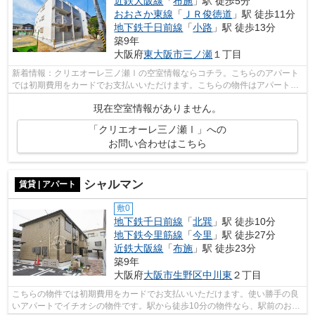
近鉄大阪線
「
布施
」駅 徒歩5分
おおさか東線
「
ＪＲ俊徳道
」駅 徒歩11分
地下鉄千日前線
「
小路
」駅 徒歩13分
築9年
大阪府
東大阪市
三ノ瀬
１丁目
新着情報：クリエオーレ三ノ瀬Ⅰの空室情報ならコチラ。こちらのアパート
では初期費用をカードでお支払いいただけます。こちらの物件はアパートで
す。こちらの物件から、150mの距離に駐...
現在空室情報がありません。
「クリエオーレ三ノ瀬Ⅰ」への
お問い合わせはこちら
シャルマン
賃貸 | アパート
敷0
地下鉄千日前線
「
北巽
」駅 徒歩10分
地下鉄今里筋線
「
今里
」駅 徒歩27分
近鉄大阪線
「
布施
」駅 徒歩23分
築9年
大阪府
大阪市生野区
中川東
２丁目
こちらの物件では初期費用をカードでお支払いいただけます。使い勝手の良
いアパートでイチオシの物件です。駅から徒歩10分の物件なら、駅前のお買