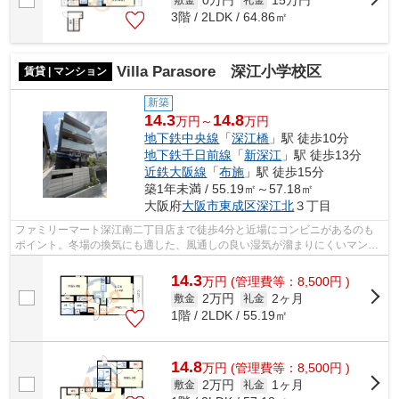
0万円
15万円
3階 / 2LDK / 64.86㎡
Villa Parasore 深江小学校区
賃貸 | マンション
新築
14.3
14.8
万円～
万円
地下鉄中央線
「
深江橋
」駅 徒歩10分
地下鉄千日前線
「
新深江
」駅 徒歩13分
近鉄大阪線
「
布施
」駅 徒歩15分
築1年未満 / 55.19㎡～57.18㎡
大阪府
大阪市東成区
深江北
３丁目
ファミリーマート深江南二丁目店まで徒歩4分と近場にコンビニがあるのも
ポイント。冬場の換気にも適した、風通しの良い湿気が溜まりにくいマンシ
ョンです。外壁はタイル張りとなってい...
14.3
万
円
(管理費等：8,500円 )
2万円
2ヶ月
敷金
礼金
1階 / 2LDK / 55.19㎡
14.8
万
円
(管理費等：8,500円 )
2万円
1ヶ月
敷金
礼金