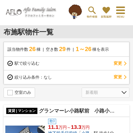
布施駅物件一覧
26
29
1～26
該当物件数
棟
空き数
件
棟を表示
駅で絞り込む
変更
変更
絞り込み条件：
なし
空室のみ
グランマーレ小路駅前 小路小学校区
賃貸 | マンション
敷0
11.1
13.3
万円～
万円