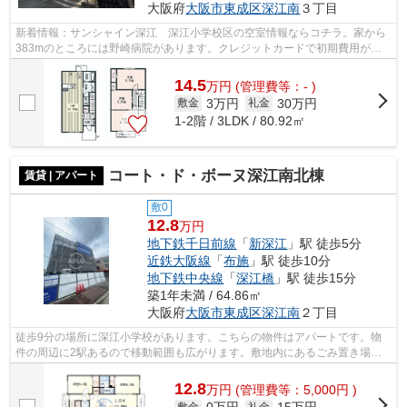
大阪府
大阪市東成区
深江南
３丁目
新着情報：サンシャイン深江 深江小学校区の空室情報ならコチラ。家から
383mのところには野崎病院があります。クレジットカードで初期費用がお
支払いいただけるので、決済の手間が軽...
14.5
万
円
(管理費等：- )
3万円
30万円
敷金
礼金
1-2階 / 3LDK / 80.92㎡
コート・ド・ボーヌ深江南北棟
賃貸 | アパート
敷0
12.8
万円
地下鉄千日前線
「
新深江
」駅 徒歩5分
近鉄大阪線
「
布施
」駅 徒歩10分
地下鉄中央線
「
深江橋
」駅 徒歩15分
築1年未満 / 64.86㎡
大阪府
大阪市東成区
深江南
２丁目
徒歩9分の場所に深江小学校があります。こちらの物件はアパートです。物
件の周辺に2駅あるので移動範囲も広がります。敷地内にあるごみ置き場も
自由に使うことができます。アフロでは...
12.8
万
円
(管理費等：5,000円 )
敷金
礼金