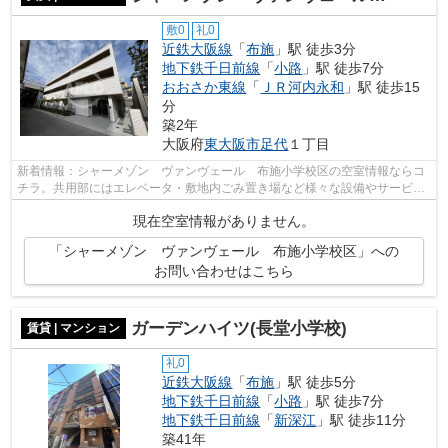
敷0
礼0
近鉄大阪線
「
布施
」駅 徒歩3分
地下鉄千日前線
「
小路
」駅 徒歩7分
おおさか東線
「
ＪＲ河内永和
」駅 徒歩15
分
築2年
大阪府
東大阪市
足代
１丁目
新着情報：シャーメゾン ヴァンヴェール 布施小学校区の空室情報ならコ
チラ。共用部にはエレベータ・敷地内ごみ置き場など様々な設備やサービス
が揃っているので便利です。2駅利用可...
現在空室情報がありません。
「シャーメゾン ヴァンヴェール 布施小学校区」への
お問い合わせはこちら
ガーデンハイツ(長堂小学校)
賃貸 | マンション
礼0
近鉄大阪線
「
布施
」駅 徒歩5分
地下鉄千日前線
「
小路
」駅 徒歩7分
地下鉄千日前線
「
新深江
」駅 徒歩11分
築41年