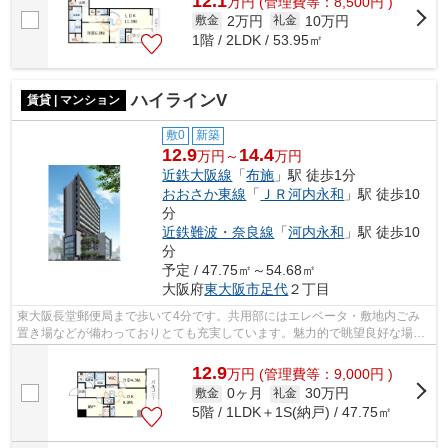
12.1
万
円
(管理費等：8,500円 )
2万円
10万円
敷金
礼金
1階 / 2LDK / 53.95㎡
ハイラインV
賃貸 | マンション
敷0
新築
12.9
14.4
万円～
万円
近鉄大阪線
「
布施
」駅 徒歩1分
おおさか東線
「
ＪＲ河内永和
」駅 徒歩10
分
近鉄難波・奈良線
「
河内永和
」駅 徒歩10
分
予定 / 47.75㎡～54.68㎡
大阪府
東大阪市
足代
２丁目
東大阪長堂郵便局まで歩いて4分です。共用部にはエレベータ・敷地内ごみ
置き場などが備わっておりとても充実しています。魅力的で眺望良好な場所
です。こちらはマンションタイプになり...
12.9
万
円
(管理費等：9,000円 )
0ヶ月
30万円
敷金
礼金
5階 / 1LDK＋1S(納戸) / 47.75㎡