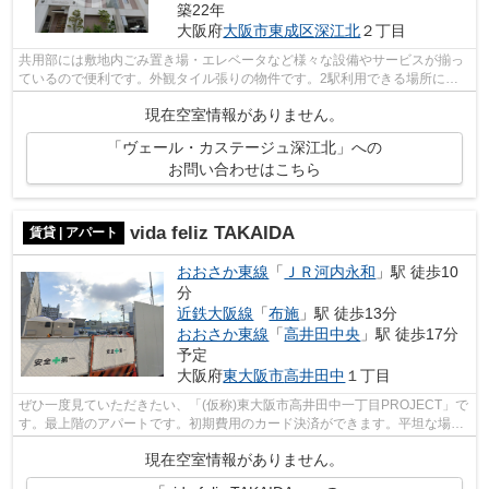
築22年
大阪府
大阪市東成区
深江北
２丁目
共用部には敷地内ごみ置き場・エレベータなど様々な設備やサービスが揃っ
ているので便利です。外観タイル張りの物件です。2駅利用できる場所にあ
り、行き先に合わせて使い分けができま...
現在空室情報がありません。
「ヴェール・カステージュ深江北」への
お問い合わせはこちら
vida feliz TAKAIDA
賃貸 | アパート
おおさか東線
「
ＪＲ河内永和
」駅 徒歩10
分
近鉄大阪線
「
布施
」駅 徒歩13分
おおさか東線
「
高井田中央
」駅 徒歩17分
予定
大阪府
東大阪市
高井田中
１丁目
ぜひ一度見ていただきたい、「(仮称)東大阪市高井田中一丁目PROJECT」で
す。最上階のアパートです。初期費用のカード決済ができます。平坦な場所
にあるアパートなら毎日の移動も快適で...
現在空室情報がありません。