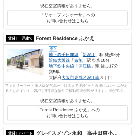
から約105mで駐車場に行けます。クレジッ...
現在空室情報がありません。
「リオ・プレシオーサ」への
お問い合わせはこちら
Forest Residence ふかえ
賃貸 | 一戸建て
敷0
地下鉄千日前線
「
新深江
」駅 徒歩8分
近鉄大阪線
「
布施
」駅 徒歩10分
地下鉄中央線
「
深江橋
」駅 徒歩17分
築5年
大阪府
大阪市東成区
深江南
３丁目
ファミリーマート 東大阪足代北一丁目店まで徒歩4分と近場にコンビニがあ
るのもポイント。2駅利用可能な物件で移動範囲が広がります。道が平坦だ
と買い物も快適にできますね。こだわり...
現在空室情報がありません。
「Forest Residence ふかえ」への
お問い合わせはこちら
グレイスメゾン永和 高井田東小学校
賃貸 | アパート