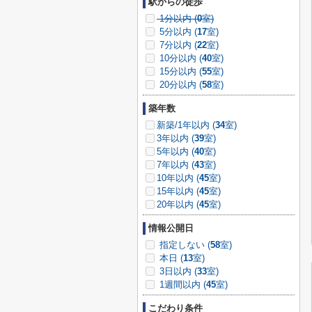
駅からの徒歩
1分以内 (
0
室)
5分以内 (
17
室)
7分以内 (
22
室)
10分以内 (
40
室)
15分以内 (
55
室)
20分以内 (
58
室)
築年数
新築/1年以内 (
34
室)
3年以内 (
39
室)
5年以内 (
40
室)
7年以内 (
43
室)
10年以内 (
45
室)
15年以内 (
45
室)
20年以内 (
45
室)
情報公開日
指定しない (
58
室)
本日 (
13
室)
3日以内 (
33
室)
1週間以内 (
45
室)
こだわり条件