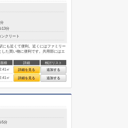
目
7分
歩13分
コンクリート
線今里駅にも近くて便利。近くにはファミリー
っとした買い物に便利です。共用部にはエ
面積
詳細
検討リスト
2.41㎡
詳細を見る
追加する
2.41㎡
詳細を見る
追加する
目
歩5分