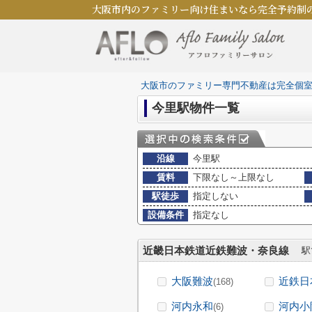
大阪市内のファミリー向け住まいなら完全予約制
大阪市のファミリー専門不動産は完全個
今里駅物件一覧
沿線
今里駅
賃料
下限なし～上限なし
駅徒歩
指定しない
設備条件
指定なし
近畿日本鉄道近鉄難波・奈良線
駅
大阪難波
近鉄日
(168)
河内永和
河内小
(6)