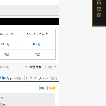
3K～3LDK
4K～4LDK以上
13.6万円
20.9万円
3室
2室
表示件数：
0
棟表示
<<前へ
1
2
3
次へ>>
最初
丁目
歩3分