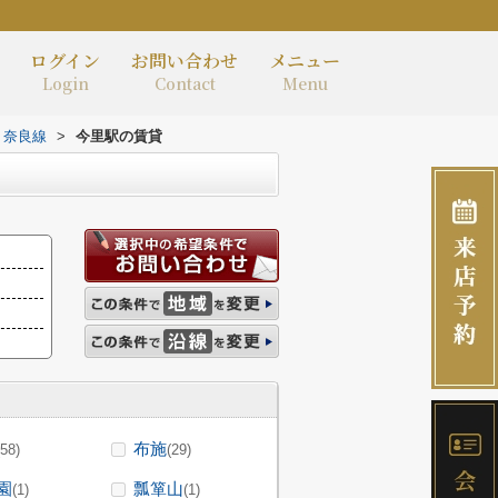
ログイン
お問い合わせ
メニュー
Login
Contact
Menu
・奈良線
>
今里駅の賃貸
布施
(58)
(29)
園
瓢箪山
(1)
(1)