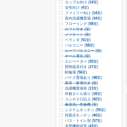
カップル向け (
14
室)
女性向け (
4
室)
ファミリー向け (
14
室)
室内洗濯機置場 (
34
室)
フローリング (
58
室)
ロフト付き (
室)
メゾネット (
室)
ベランダ (
51
室)
バルコニー (
58
室)
ルーフバルコニー (
室)
オール電化 (
室)
エレベーター (
55
室)
照明器具付き (
17
室)
駐輪場 (
56
室)
バイク置場あり (
48
室)
家具・家電付き (
室)
洗濯機置場有 (
13
室)
外観タイル張り (
18
室)
コンロ２口以上 (
42
室)
食器洗い乾燥機 (
室)
システムキッチン (
55
室)
対面式キッチン (
40
室)
バス・トイレ別 (
57
室)
追焚機能浴室 (
43
室)