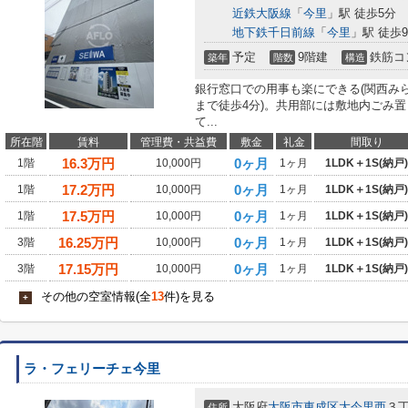
近鉄大阪線
「
今里
」駅 徒歩5分
地下鉄千日前線
「
今里
」駅 徒歩
予定
9階建
鉄筋コ
築年
階数
構造
銀行窓口での用事も楽にできる(関西みら
まで徒歩4分)。共用部には敷地内ごみ
て...
所在階
賃料
管理費・共益費
敷金
礼金
間取り
16.3
万円
0ヶ月
1階
10,000円
1ヶ月
1LDK＋1S(納戸)
17.2
万円
0ヶ月
1階
10,000円
1ヶ月
1LDK＋1S(納戸)
17.5
万円
0ヶ月
1階
10,000円
1ヶ月
1LDK＋1S(納戸)
16.25
万円
0ヶ月
3階
10,000円
1ヶ月
1LDK＋1S(納戸)
17.15
万円
0ヶ月
3階
10,000円
1ヶ月
1LDK＋1S(納戸)
その他の空室情報(全
13
件)を見る
+
ラ・フェリーチェ今里
大阪府
大阪市東成区
大今里西
３
住所