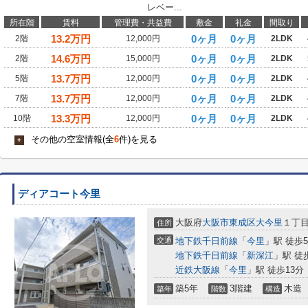
レベー...
所在階
賃料
管理費・共益費
敷金
礼金
間取り
13.2
万円
0ヶ月
0ヶ月
2階
12,000円
2LDK
14.6
万円
0ヶ月
0ヶ月
2階
15,000円
2LDK
13.7
万円
0ヶ月
0ヶ月
5階
12,000円
2LDK
13.7
万円
0ヶ月
0ヶ月
7階
12,000円
2LDK
13.3
万円
0ヶ月
0ヶ月
10階
12,000円
2LDK
その他の空室情報(全
6
件)を見る
+
ディアコート今里
大阪府
大阪市東成区
大今里
１丁
住所
交通
地下鉄千日前線
「
今里
」駅 徒歩
地下鉄千日前線
「
新深江
」駅 徒
近鉄大阪線
「
今里
」駅 徒歩13分
築5年
3階建
木造
築年
階数
構造