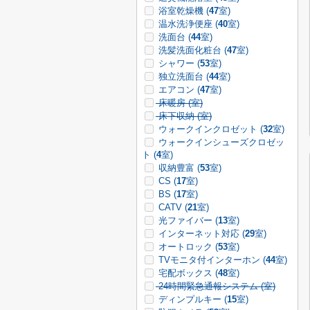
浴室乾燥機 (
47
室)
温水洗浄便座 (
40
室)
洗面台 (
44
室)
洗髪洗面化粧台 (
47
室)
シャワー (
53
室)
独立洗面台 (
44
室)
エアコン (
47
室)
床暖房 (
室)
床下収納 (
室)
ウォークインクロゼット (
32
室)
ウォークインシューズクロゼッ
ト (
4
室)
収納豊富 (
53
室)
CS (
17
室)
BS (
17
室)
CATV (
21
室)
光ファイバー (
13
室)
インターネット対応 (
29
室)
オートロック (
53
室)
TVモニタ付インターホン (
44
室)
宅配ボックス (
48
室)
24時間緊急通報システム (
室)
ディンプルキー (
15
室)