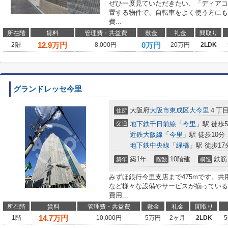
ぜひ一度見ていただきたい、「ディアコ
置する物件で、自転車をよく使う方にも
費...
所在階
賃料
管理費・共益費
敷金
礼金
間取り
12.9
万円
0万円
2階
8,000円
20万円
2LDK
グランドレッセ今里
大阪府
大阪市東成区
大今里
４丁
住所
交通
地下鉄千日前線
「
今里
」駅 徒歩
近鉄大阪線
「
今里
」駅 徒歩10分
地下鉄中央線
「
緑橋
」駅 徒歩17
築1年
10階建
鉄筋
築年
階数
構造
みずほ銀行今里支店まで475mです。
など様々な設備やサービスが揃っている
費用...
所在階
賃料
管理費・共益費
敷金
礼金
間取り
14.7
万円
1階
10,000円
5万円
2ヶ月
2LDK
5