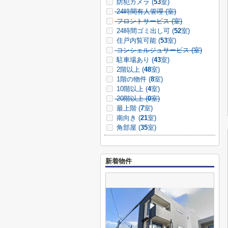
防犯カメラ (
53
室)
24時間有人管理 (
室)
フロントサービス (
室)
24時間ゴミ出し可 (
52
室)
住戸内覧可能 (
53
室)
コンシェルジュサービス (
室)
駐車場あり (
43
室)
2階以上 (
48
室)
1階の物件 (
8
室)
10階以上 (
4
室)
20階以上 (
0
室)
最上階 (
7
室)
南向き (
21
室)
角部屋 (
35
室)
新着物件