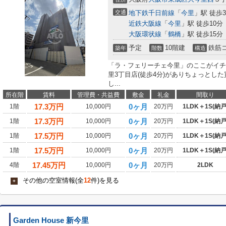
交通
地下鉄千日前線
「
今里
」駅 徒歩
近鉄大阪線
「
今里
」駅 徒歩10分
大阪環状線
「
鶴橋
」駅 徒歩15分
予定
10階建
鉄筋
築年
階数
構造
「ラ・フェリーチェ今里」のここがイチ
里3丁目店(徒歩4分)がありちょっとし
し...
所在階
賃料
管理費・共益費
敷金
礼金
間取り
17.3
万円
0ヶ月
1階
10,000円
20万円
1LDK＋1S(納戸
17.3
万円
0ヶ月
1階
10,000円
20万円
1LDK＋1S(納戸
17.5
万円
0ヶ月
1階
10,000円
20万円
1LDK＋1S(納戸
17.5
万円
0ヶ月
1階
10,000円
20万円
1LDK＋1S(納戸
17.45
万円
0ヶ月
4階
10,000円
20万円
2LDK
その他の空室情報(全
12
件)を見る
+
Garden House 新今里