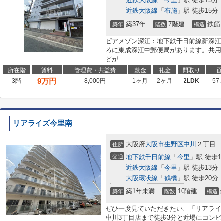
近鉄大阪線
「
今里
」駅 徒歩13分
近鉄大阪線
「
布施
」駅 徒歩15分
築37年
7階建
鉄筋
築年
階数
構造
ピアメゾン深江：地下鉄千日前線新深江
ろに東成深江中郵便局があります。共用
どが...
所在階
賃料
管理費・共益費
敷金
礼金
間取り
9
万円
3階
8,000円
1ヶ月
2ヶ月
2LDK
57
リアライズ今里南
大阪府
大阪市生野区
中川
２丁目
住所
交通
地下鉄千日前線
「
今里
」駅 徒歩1
近鉄大阪線
「
今里
」駅 徒歩13分
大阪環状線
「
鶴橋
」駅 徒歩20分
築1年未満
10階建
築年
階数
構造
ぜひ一度見ていただきたい、「リアライ
中川3丁目店まで徒歩3分と近場にコン