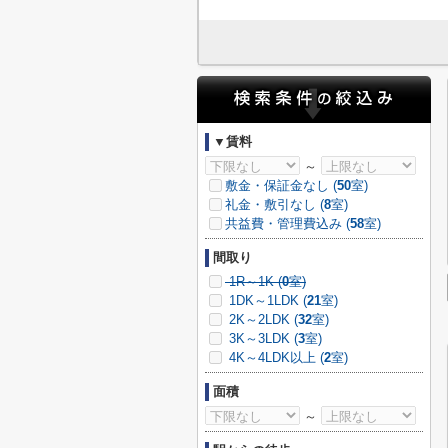
▼賃料
～
敷金・保証金なし (
50
室)
礼金・敷引なし (
8
室)
共益費・管理費込み (
58
室)
間取り
1R～1K (
0
室)
1DK～1LDK (
21
室)
2K～2LDK (
32
室)
3K～3LDK (
3
室)
4K～4LDK以上 (
2
室)
面積
～