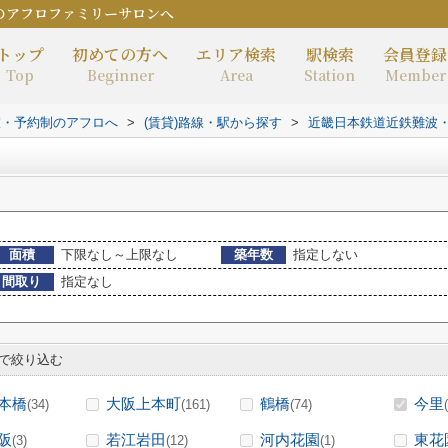
のアフロファミリーサロンへ
トップ
初めての方へ
エリア検索
駅検索
会員登録
Top
Beginner
Area
Station
Member
室・予約制のアフロへ
>
(賃貸)路線・駅から探す
>
近畿日本鉄道近鉄難波
面積
下限なし～上限なし
築年数
指定しない
間取り
指定なし
で絞り込む
本橋
大阪上本町
鶴橋
今里
(34)
(161)
(74)
阪
若江岩田
河内花園
東花
(3)
(12)
(1)