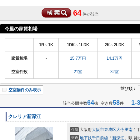
64
件が該当
今里の家賃相場
1R～1K
1DK～1LDK
2K～2LDK
家賃相場
-
15.7万円
14.1万円
空室件数
-
21室
32室
並び順：
空室物件のみ表示
64
58
1-3
該当公開件数
棟 空き数
件
クレリア新深江
大阪府
大阪市東成区
大今里南
４
住所
交通
地下鉄千日前線
「
新深江
」駅 徒