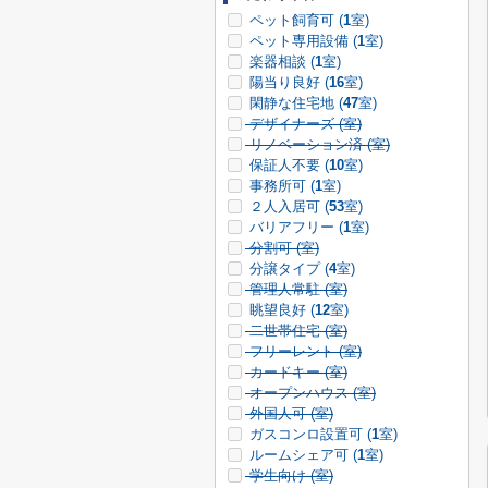
ペット飼育可 (
1
室)
ペット専用設備 (
1
室)
楽器相談 (
1
室)
陽当り良好 (
16
室)
閑静な住宅地 (
47
室)
デザイナーズ (
室)
リノベーション済 (
室)
保証人不要 (
10
室)
事務所可 (
1
室)
２人入居可 (
53
室)
バリアフリー (
1
室)
分割可 (
室)
分譲タイプ (
4
室)
管理人常駐 (
室)
眺望良好 (
12
室)
二世帯住宅 (
室)
フリーレント (
室)
カードキー (
室)
オープンハウス (
室)
外国人可 (
室)
ガスコンロ設置可 (
1
室)
ルームシェア可 (
1
室)
学生向け (
室)