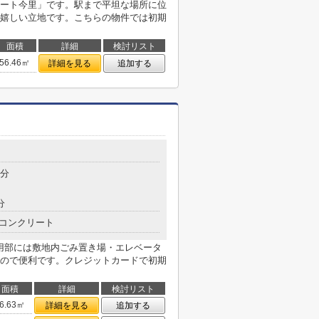
ート今里」です。駅まで平坦な場所に位
嬉しい立地です。こちらの物件では初期
面積
詳細
検討リスト
56.46㎡
詳細を見る
追加する
目
5分
分
コンクリート
共用部には敷地内ごみ置き場・エレベータ
ので便利です。クレジットカードで初期
面積
詳細
検討リスト
6.63㎡
詳細を見る
追加する