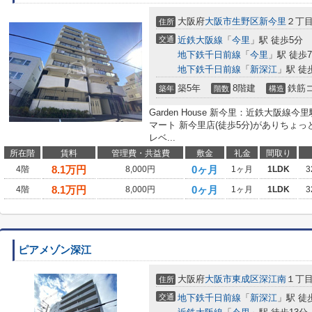
大阪府
大阪市生野区
新今里
２丁
住所
交通
近鉄大阪線
「
今里
」駅 徒歩5分
地下鉄千日前線
「
今里
」駅 徒歩
地下鉄千日前線
「
新深江
」駅 徒
築5年
8階建
鉄筋
築年
階数
構造
Garden House 新今里：近鉄大阪
マート 新今里店(徒歩5分)がありちょ
レベ...
所在階
賃料
管理費・共益費
敷金
礼金
間取り
8.1
万円
0ヶ月
4階
8,000円
1ヶ月
1LDK
3
8.1
万円
0ヶ月
4階
8,000円
1ヶ月
1LDK
3
ピアメゾン深江
大阪府
大阪市東成区
深江南
１丁
住所
交通
地下鉄千日前線
「
新深江
」駅 徒