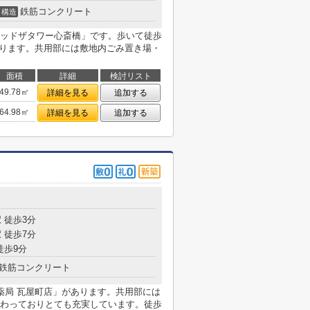
鉄筋コンクリート
構造
ッドザタワー心斎橋」です。歩いて徒歩
あります。共用部には敷地内ごみ置き場・
面積
詳細
検討リスト
49.78㎡
詳細を見る
追加する
64.98㎡
詳細を見る
追加する
目
 徒歩3分
 徒歩7分
徒歩9分
鉄筋コンクリート
薬局 瓦屋町店」があります。共用部には
わっておりとても充実しています。徒歩