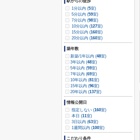
駅からの徒歩
1分以内 (
5
室)
5分以内 (
59
室)
7分以内 (
98
室)
10分以内 (
127
室)
15分以内 (
160
室)
20分以内 (
160
室)
築年数
新築/1年以内 (
48
室)
3年以内 (
48
室)
5年以内 (
59
室)
7年以内 (
69
室)
10年以内 (
81
室)
15年以内 (
96
室)
20年以内 (
137
室)
情報公開日
指定しない (
160
室)
本日 (
11
室)
3日以内 (
63
室)
1週間以内 (
100
室)
こだわり条件