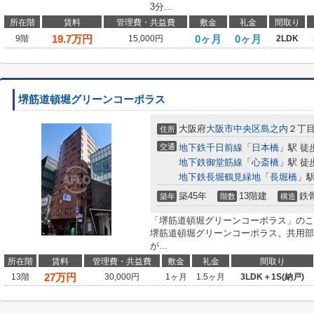
3分...
所在階
賃料
管理費・共益費
敷金
礼金
間取り
19.7
万円
0ヶ月
0ヶ月
9階
15,000円
2LDK
堺筋道頓堀グリーンコーポラス
大阪府
大阪市中央区
島之内
２丁
住所
交通
地下鉄千日前線
「
日本橋
」駅 徒
地下鉄御堂筋線
「
心斎橋
」駅 徒
地下鉄長堀鶴見緑地
「
長堀橋
」駅
築45年
13階建
鉄
築年
階数
構造
「堺筋道頓堀グリーンコーポラス」のこ
堺筋道頓堀グリーンコーポラス。共用部
が...
所在階
賃料
管理費・共益費
敷金
礼金
間取り
27
万円
13階
30,000円
1ヶ月
1.5ヶ月
3LDK＋1S(納戸)