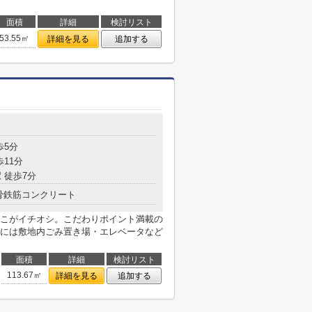
面積
詳細
検討リスト
53.55㎡
詳細を見る
追加する
目
歩5分
歩11分
 徒歩7分
骨鉄筋コンクリート
こがイチオシ。こだわりポイント満載の
には敷地内ごみ置き場・エレベータなど
面積
詳細
検討リスト
113.67㎡
詳細を見る
追加する