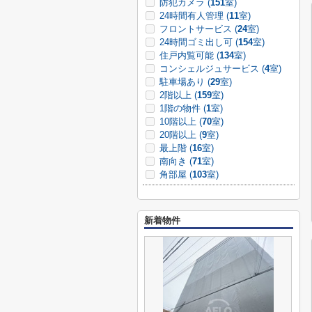
防犯カメラ (
151
室)
24時間有人管理 (
11
室)
フロントサービス (
24
室)
24時間ゴミ出し可 (
154
室)
住戸内覧可能 (
134
室)
コンシェルジュサービス (
4
室)
駐車場あり (
29
室)
2階以上 (
159
室)
1階の物件 (
1
室)
10階以上 (
70
室)
20階以上 (
9
室)
最上階 (
16
室)
南向き (
71
室)
角部屋 (
103
室)
新着物件