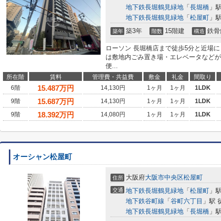
地下鉄長堀鶴見緑地
「
長堀橋
」駅
地下鉄長堀鶴見緑地
「
松屋町
」駅
築3年
15階建
鉄骨
築年
階数
構造
ローソン 長堀橋店まで徒歩5分と近場
は敷地内ごみ置き場・エレベータなどが
便...
所在階
賃料
管理費・共益費
敷金
礼金
間取り
15.487
万円
6階
14,130円
1ヶ月
1ヶ月
1LDK
15.687
万円
9階
14,130円
1ヶ月
1ヶ月
1LDK
18.392
万円
9階
14,080円
1ヶ月
1ヶ月
1LDK
オーシャン松屋町
大阪府
大阪市中央区
松屋町
住所
交通
地下鉄長堀鶴見緑地
「
松屋町
」駅
地下鉄谷町線
「
谷町六丁目
」駅 
地下鉄長堀鶴見緑地
「
長堀橋
」駅