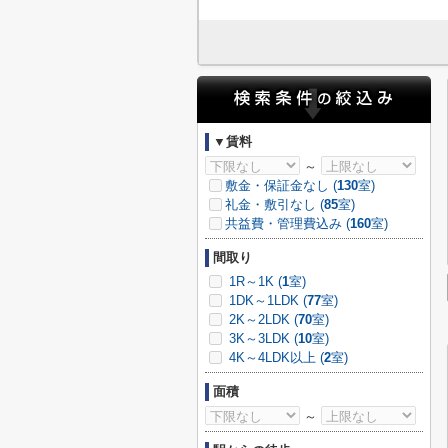
▼賃料
～
敷金・保証金なし (
130
室)
礼金・敷引なし (
85
室)
共益費・管理費込み (
160
室)
間取り
1R～1K (
1
室)
1DK～1LDK (
77
室)
2K～2LDK (
70
室)
3K～3LDK (
10
室)
4K～4LDK以上 (
2
室)
面積
～