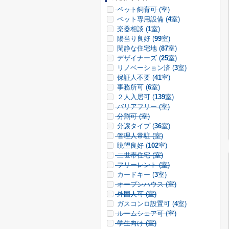
ペット飼育可 (
室)
ペット専用設備 (
4
室)
楽器相談 (
1
室)
陽当り良好 (
99
室)
閑静な住宅地 (
87
室)
デザイナーズ (
25
室)
リノベーション済 (
3
室)
保証人不要 (
41
室)
事務所可 (
6
室)
２人入居可 (
139
室)
バリアフリー (
室)
分割可 (
室)
分譲タイプ (
36
室)
管理人常駐 (
室)
眺望良好 (
102
室)
二世帯住宅 (
室)
フリーレント (
室)
カードキー (
3
室)
オープンハウス (
室)
外国人可 (
室)
ガスコンロ設置可 (
4
室)
ルームシェア可 (
室)
学生向け (
室)