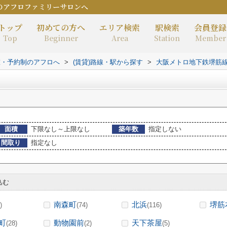
のアフロファミリーサロンへ
トップ
初めての方へ
エリア検索
駅検索
会員登録
Top
Beginner
Area
Station
Member
室・予約制のアフロへ
>
(賃貸)路線・駅から探す
>
大阪メトロ地下鉄堺筋
面積
下限なし～上限なし
築年数
指定しない
間取り
指定なし
込む
南森町
北浜
堺筋
)
(74)
(116)
町
動物園前
天下茶屋
(28)
(2)
(5)