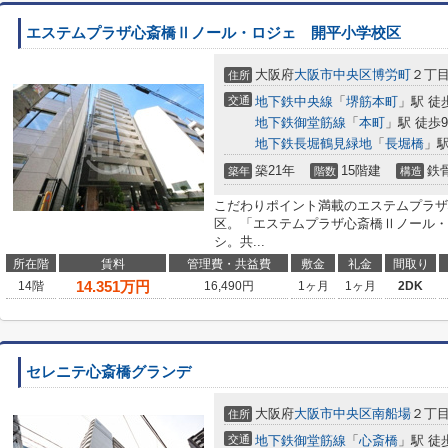
エステムプラザ心斎橋Ⅱノール・ロジェ 開平小学校区
大阪府
大阪市中央区
博労町
２丁
住所
交通
地下鉄中央線
「
堺筋本町
」駅 徒
地下鉄御堂筋線
「
本町
」駅 徒歩
地下鉄長堀鶴見緑地
「
長堀橋
」駅
築21年
15階建
鉄
築年
階数
構造
こだわりポイント満載のエステムプラザ
区。「エステムプラザ心斎橋Ⅱノール・
シ。共...
所在階
賃料
管理費・共益費
敷金
礼金
間取り
14.351
万円
14階
16,490円
1ヶ月
1ヶ月
2DK
セレニテ心斎橋グランデ
大阪府
大阪市中央区
南船場
２丁
住所
交通
地下鉄御堂筋線
「
心斎橋
」駅 徒