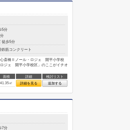
目
歩5分
9分
 徒歩5分
骨鉄筋コンクリート
心斎橋Ⅱノール・ロジェ 開平小学校
ロジェ 開平小学校区」のここがイチオ
面積
詳細
検討リスト
41.35㎡
詳細を見る
追加する
目
歩7分