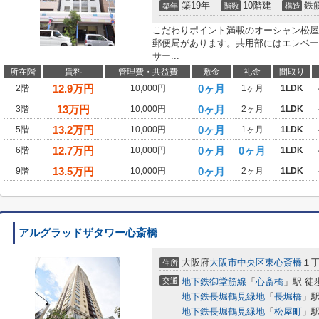
築19年
10階建
鉄
築年
階数
構造
こだわりポイント満載のオーシャン松屋
郵便局があります。共用部にはエレベー
サー...
所在階
賃料
管理費・共益費
敷金
礼金
間取り
12.9
万円
0ヶ月
2階
10,000円
1ヶ月
1LDK
13
万円
0ヶ月
3階
10,000円
2ヶ月
1LDK
13.2
万円
0ヶ月
5階
10,000円
1ヶ月
1LDK
12.7
万円
0ヶ月
0ヶ月
6階
10,000円
1LDK
13.5
万円
0ヶ月
9階
10,000円
2ヶ月
1LDK
アルグラッドザタワー心斎橋
大阪府
大阪市中央区
東心斎橋
１
住所
交通
地下鉄御堂筋線
「
心斎橋
」駅 徒
地下鉄長堀鶴見緑地
「
長堀橋
」駅
地下鉄長堀鶴見緑地
「
松屋町
」駅