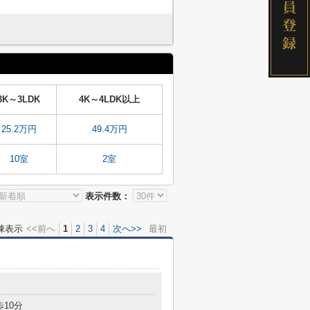
3K～3LDK
4K～4LDK以上
25.2万円
49.4万円
10室
2室
表示件数：
棟表示
<<前へ
1
2
3
4
次へ>>
最初
目
歩10分