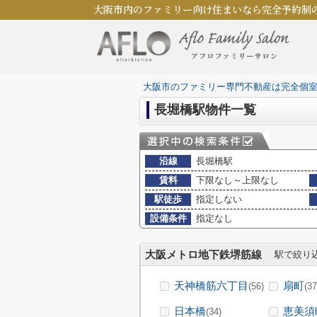
大阪市内のファミリー向け住まいなら完全予約制
大阪市のファミリー専門不動産は完全個
長堀橋駅物件一覧
沿線
長堀橋駅
賃料
下限なし～上限なし
駅徒歩
指定しない
設備条件
指定なし
大阪メトロ地下鉄堺筋線
駅で絞り
天神橋筋六丁目
扇町
(56)
(37
日本橋
恵美須
(34)