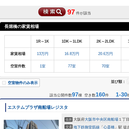
97
件が該当
長堀橋の家賃相場
1R～1K
1DK～1LDK
2K～2LDK
家賃相場
13万円
16.8万円
20.6万円
空室件数
1室
77室
70室
並び順：
空室物件のみ表示
97
160
1-30
該当公開件数
棟 空き数
件
エステムプラザ南船場レジスタ
大阪府
大阪市中央区
南船場
１丁
住所
交通
地下鉄御堂筋線
「
心斎橋
」駅 徒