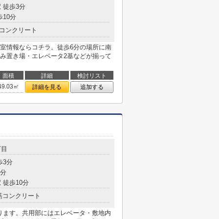
 徒歩3分
歩10分
コンクリート
室情報ならコチラ。徒歩6分の場所に南
み置き場・エレベータ2基などが揃って
面積
詳細
検討リスト
49.03㎡
詳細を見る
追加する
丁目
歩3分
9分
 徒歩10分
筋コンクリート
あります。共用部にはエレベータ・敷地内