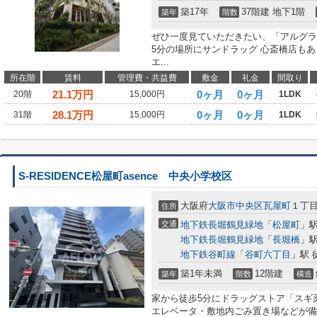
築17年
37階建 地下1階
築年
階数
ぜひ一度見ていただきたい、「アルグラ
5分の場所にサンドラッグ 心斎橋店も
エ...
所在階
賃料
管理費・共益費
敷金
礼金
間取り
21.1
万円
0ヶ月
0ヶ月
20階
15,000円
1LDK
28.1
万円
0ヶ月
0ヶ月
31階
15,000円
1LDK
S-RESIDENCE松屋町asence 中央小学校区
大阪府
大阪市中央区
瓦屋町
１丁
住所
交通
地下鉄長堀鶴見緑地
「
松屋町
」駅
地下鉄長堀鶴見緑地
「
長堀橋
」駅
地下鉄谷町線
「
谷町六丁目
」駅 
築1年未満
12階建
築年
階数
構造
家から徒歩5分にドラッグストア「スギ
エレベータ・敷地内ごみ置き場などが備