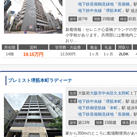
地下鉄長堀鶴見緑地
「
長堀橋
」駅
地下鉄中央線
「
堺筋本町
」駅 徒
築7年
15階建
鉄筋
築年
階数
構造
新着情報：セレニテ心斎橋グランデの空
小学校があります。共用部には敷地内ご
おり...
所在階
賃料
管理費・共益費
敷金
礼金
間取り
19.15
万円
14階
12,500円
1ヶ月
1ヶ月
2LDK
プレミスト堺筋本町ラディーナ
大阪府
大阪市中央区
久太郎町
１
住所
交通
地下鉄中央線
「
堺筋本町
」駅 徒
地下鉄御堂筋線
「
本町
」駅 徒歩
地下鉄長堀鶴見緑地
「
長堀橋
」駅
築13年
15階建
鉄
築年
階数
構造
家から350mのところに船場郵便局が