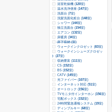
浴室乾燥機 (
120
室)
温水洗浄便座 (
147
室)
洗面台 (
7
室)
洗髪洗面化粧台 (
148
室)
シャワー (
144
室)
独立洗面台 (
154
室)
エアコン (
132
室)
床暖房 (
34
室)
床下収納 (
室)
ウォークインクロゼット (
83
室)
ウォークインシューズクロゼッ
ト (
27
室)
収納豊富 (
111
室)
CS (
152
室)
BS (
152
室)
CATV (
145
室)
光ファイバー (
107
室)
インターネット対応 (
51
室)
オートロック (
156
室)
TVモニタ付インターホン (
156
室)
宅配ボックス (
152
室)
24時間緊急通報システム (
19
室)
ディンプルキー (
68
室)