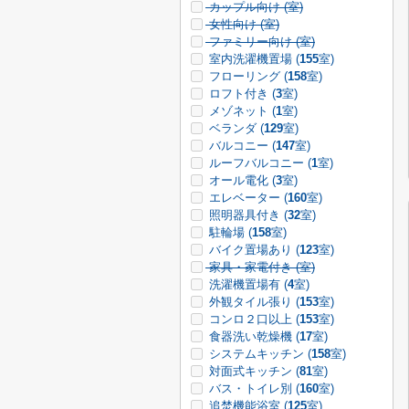
カップル向け (
室)
女性向け (
室)
ファミリー向け (
室)
室内洗濯機置場 (
155
室)
フローリング (
158
室)
ロフト付き (
3
室)
メゾネット (
1
室)
ベランダ (
129
室)
バルコニー (
147
室)
ルーフバルコニー (
1
室)
オール電化 (
3
室)
エレベーター (
160
室)
照明器具付き (
32
室)
駐輪場 (
158
室)
バイク置場あり (
123
室)
家具・家電付き (
室)
洗濯機置場有 (
4
室)
外観タイル張り (
153
室)
コンロ２口以上 (
153
室)
食器洗い乾燥機 (
17
室)
システムキッチン (
158
室)
対面式キッチン (
81
室)
バス・トイレ別 (
160
室)
追焚機能浴室 (
125
室)