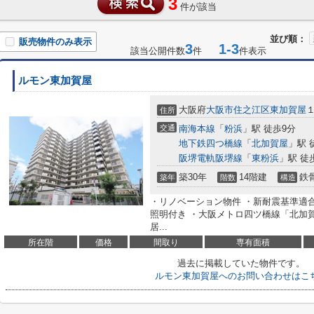
3
件が該当
並び順：
販売物件のみ表示
3
1-3
該当公開件数
件
件表示
ルモン東加賀屋
大阪府
大阪市住之江区
東加賀屋
住所
交通
南海本線
「
粉浜
」駅 徒歩9分
地下鉄四つ橋線
「
北加賀屋
」駅 
阪堺電軌阪堺線
「
東粉浜
」駅 徒
築30年
14階建
鉄
築年
階数
構造
・リノベーション物件 ・新耐震基準適
照明付き ・大阪メトロ四ツ橋線「北加賀屋
居...
所在階
価格
間取り
専有面積
過去に掲載していた物件です。
ルモン東加賀屋へのお問い合わせはこ