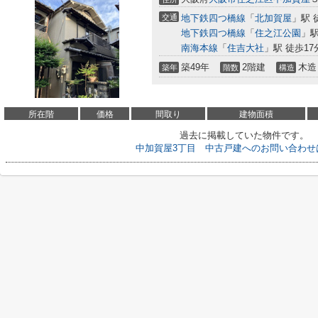
交通
地下鉄四つ橋線
「
北加賀屋
」駅 
地下鉄四つ橋線
「
住之江公園
」駅
南海本線
「
住吉大社
」駅 徒歩17
築49年
2階建
木造
築年
階数
構造
所在階
価格
間取り
建物面積
過去に掲載していた物件です。
中加賀屋3丁目 中古戸建へのお問い合わせ