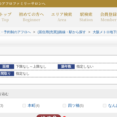
のアフロファミリーサロンへ
トップ
初めての方へ
エリア検索
駅検索
会員登録
Top
Beginner
Area
Station
Member
室・予約制のアフロへ
>
(居住用(売買))路線・駅から探す
>
大阪メトロ地下
面積
下限なし～上限なし
築年数
指定しない
間取り
指定なし
り込む
本町
四ツ橋
なん
(3)
(4)
(5)