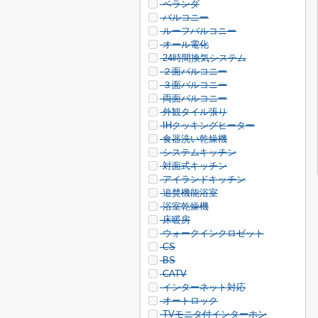
ベランダ
バルコニー
ルーフバルコニー
オール電化
24時間換気システム
２面バルコニー
３面バルコニー
両面バルコニー
外観タイル張り
IHクッキングヒーター
食器洗い乾燥機
システムキッチン
対面式キッチン
アイランドキッチン
追焚機能浴室
浴室乾燥機
床暖房
ウォークインクロゼット
CS
BS
CATV
インターネット対応
オートロック
TVモニタ付インターホン