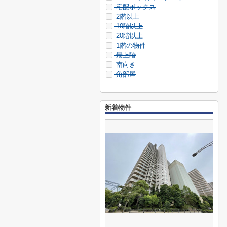
宅配ボックス
2階以上
10階以上
20階以上
1階の物件
最上階
南向き
角部屋
新着物件