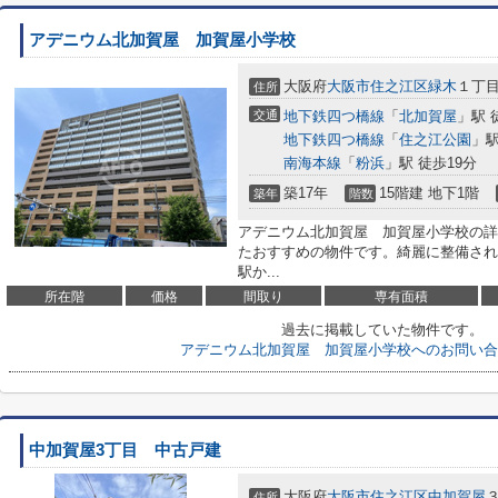
アデニウム北加賀屋 加賀屋小学校
大阪府
大阪市住之江区
緑木
１丁目
住所
交通
地下鉄四つ橋線
「
北加賀屋
」駅 
地下鉄四つ橋線
「
住之江公園
」駅
南海本線
「
粉浜
」駅 徒歩19分
築17年
15階建 地下1階
築年
階数
アデニウム北加賀屋 加賀屋小学校の詳
たおすすめの物件です。綺麗に整備され
駅か...
所在階
価格
間取り
専有面積
過去に掲載していた物件です。
アデニウム北加賀屋 加賀屋小学校へのお問い合
中加賀屋3丁目 中古戸建
大阪府
大阪市住之江区
中加賀屋
３
住所