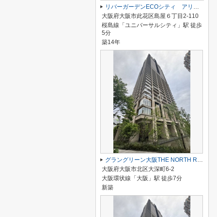
リバーガーデンECOシティ アリスの森
大阪府大阪市此花区島屋６丁目2-110
桜島線「ユニバーサルシティ」駅 徒歩
5分
築14年
グラングリーン大阪THE NORTH RESIDENCE
大阪府大阪市北区大深町6-2
大阪環状線「大阪」駅 徒歩7分
新築