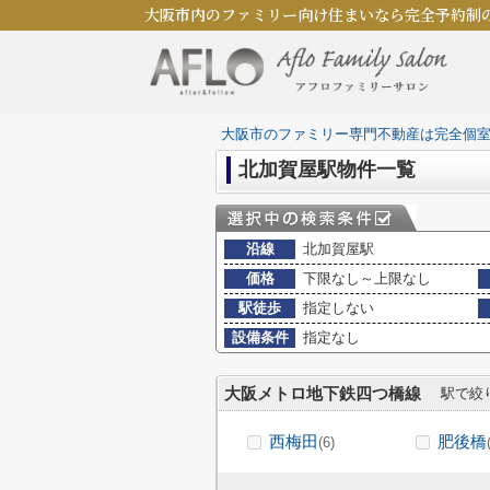
大阪市内のファミリー向け住まいなら完全予約制
大阪市のファミリー専門不動産は完全個
北加賀屋駅物件一覧
沿線
北加賀屋駅
価格
下限なし～上限なし
駅徒歩
指定しない
設備条件
指定なし
大阪メトロ地下鉄四つ橋線
駅で絞
西梅田
肥後橋
(6)