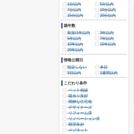
1分以内
5分以内
7分以内
10分以内
15分以内
20分以内
築年数
新築/1年以内
3年以内
5年以内
7年以内
10年以内
15年以内
20年以内
情報公開日
指定しない
本日
3日以内
1週間以内
こだわり条件
ペット相談
陽当り良好
閑静な住宅地
デザイナーズ
リフォーム済
リノベーション済
眺望良好
メゾネット