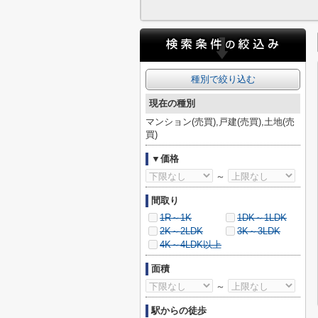
種別で絞り込む
現在の種別
マンション(売買),戸建(売買),土地(売
買)
▼価格
～
間取り
1R～1K
1DK～1LDK
2K～2LDK
3K～3LDK
4K～4LDK以上
面積
～
駅からの徒歩