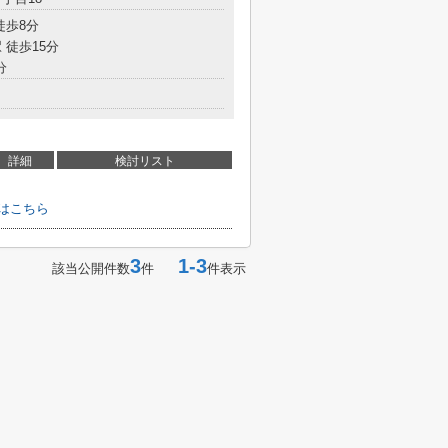
徒歩8分
 徒歩15分
分
詳細
検討リスト
はこちら
3
1-3
該当公開件数
件
件表示