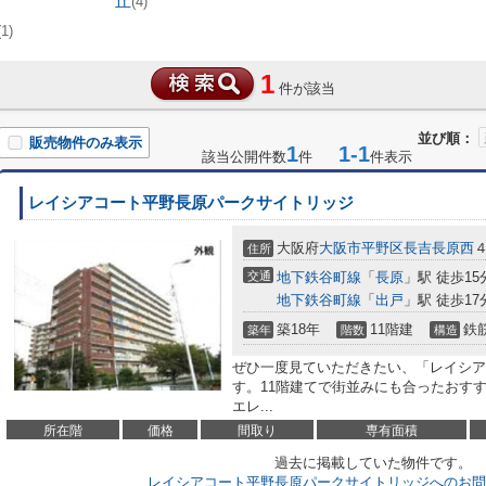
丘
(4)
(1)
1
件が該当
並び順：
販売物件のみ表示
1
1-1
該当公開件数
件
件表示
レイシアコート平野長原パークサイトリッジ
大阪府
大阪市平野区
長吉長原西
４
住所
交通
地下鉄谷町線
「
長原
」駅 徒歩15
地下鉄谷町線
「
出戸
」駅 徒歩17
築18年
11階建
鉄
築年
階数
構造
ぜひ一度見ていただきたい、「レイシア
す。11階建てで街並みにも合ったおす
エレ...
所在階
価格
間取り
専有面積
過去に掲載していた物件です。
レイシアコート平野長原パークサイトリッジへのお問