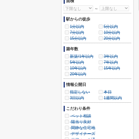
面積
～
駅からの徒歩
1分以内
5分以内
7分以内
10分以内
15分以内
20分以内
築年数
新築/1年以内
3年以内
5年以内
7年以内
10年以内
15年以内
20年以内
情報公開日
指定しない
本日
3日以内
1週間以内
こだわり条件
ペット相談
陽当り良好
閑静な住宅地
デザイナーズ