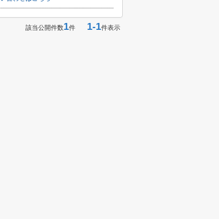
1
1-1
該当公開件数
件
件表示