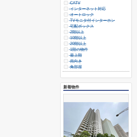
CATV
インターネット対応
オートロック
TVモニタ付インターホン
宅配ボックス
2階以上
10階以上
20階以上
1階の物件
最上階
南向き
角部屋
新着物件