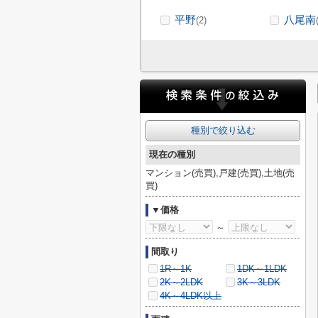
平野
八尾南
(2)
種別で絞り込む
現在の種別
マンション(売買),戸建(売買),土地(売
買)
▼価格
～
間取り
1R～1K
1DK～1LDK
2K～2LDK
3K～3LDK
4K～4LDK以上