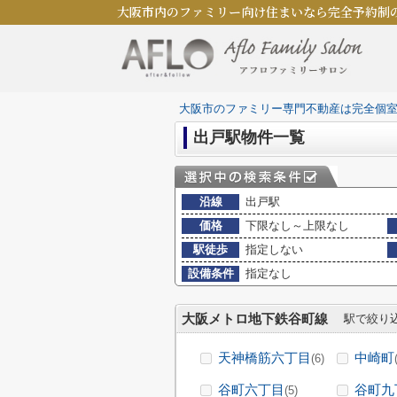
大阪市内のファミリー向け住まいなら完全予約制
大阪市のファミリー専門不動産は完全個
出戸駅物件一覧
沿線
出戸駅
価格
下限なし～上限なし
駅徒歩
指定しない
設備条件
指定なし
大阪メトロ地下鉄谷町線
駅で絞り
天神橋筋六丁目
中崎町
(6)
谷町六丁目
谷町九
(5)