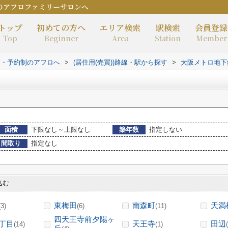
のアフロファミリーサロンへ
トップ
初めての方へ
エリア検索
駅検索
会員登録
Top
Beginner
Area
Station
Member
室・予約制のアフロへ
>
(居住用(売買))路線・駅から探す
>
大阪メトロ地下
面積
下限なし～上限なし
築年数
指定しない
間取り
指定なし
込む
東梅田
南森町
天満
(3)
(6)
(11)
四天王寺前夕陽ヶ
丁目
天王寺
田辺
(14)
(1)