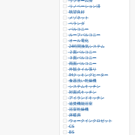
リフォーム済
リノベーション済
眺望良好
メゾネット
ベランダ
バルコニー
ルーフバルコニー
オール電化
24時間換気システム
２面バルコニー
３面バルコニー
両面バルコニー
外観タイル張り
IHクッキングヒーター
食器洗い乾燥機
システムキッチン
対面式キッチン
アイランドキッチン
追焚機能浴室
浴室乾燥機
床暖房
ウォークインクロゼット
CS
BS