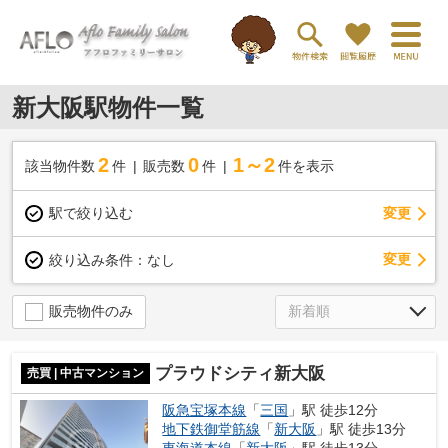
新大阪駅物件一覧
2
0
1～2
該当物件数
件
販売数
件
件を表示
駅で絞り込む
変更
変更
絞り込み条件：
なし
販売物件のみ
プラウドシティ新大阪
売買 | 中古マンション
阪急宝塚本線
「
三国
」駅 徒歩12分
地下鉄御堂筋線
「
新大阪
」駅 徒歩13分
東海道本線
「
新大阪
」駅 徒歩13分