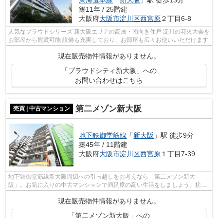
築11年 / 25階建
大阪府
大阪市淀川区
西宮原
２丁目6-8
人気なプラウドシリーズ 新大阪エリアの高層・南向き住戸 淀川の花火大会を
お部屋から観賞可能 設備も充実しており、お部屋も広々お使いいただけます
現在販売物件情報がありません。
「プラウドシティ新大阪」への
お問い合わせはこちら
第二メゾン新大阪
売買 | 中古マンション
地下鉄御堂筋線
「
新大阪
」駅 徒歩9分
築45年 / 11階建
大阪府
大阪市淀川区
西宮原
１丁目7-39
地下鉄御堂筋線新大阪周辺への引っ越しをお考えなら「第二メゾン新大
阪」。お気に入りの中古マンションで満足度の高い生活をしましょう。捨て
ずに取っておきたい物も、大容量の納戸な...
現在販売物件情報がありません。
「第二メゾン新大阪」への