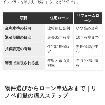
イフプランを踏まえて検討することが大切です。
リフォームロ
項目
住宅ローン
ーン
金利水準の傾向
比較的低金利
やや高め金利
返済期間の目安
最長35年程度
10年程度まで
住宅に担保設
無担保型が中
担保設定の有無
定
心
年収と返済負
年収と信用情
審査で重視される点
担率
報
物件選びからローン申込みまで｜リ
ノベ前提の購入ステップ