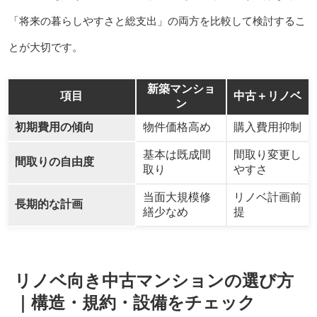
「将来の暮らしやすさと総支出」の両方を比較して検討するこ
とが大切です。
新築マンショ
項目
中古＋リノベ
ン
初期費用の傾向
物件価格高め
購入費用抑制
基本は既成間
間取り変更し
間取りの自由度
取り
やすさ
当面大規模修
リノベ計画前
長期的な計画
繕少なめ
提
リノベ向き中古マンションの選び方
｜構造・規約・設備をチェック