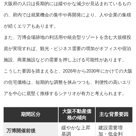
大阪府の人口は長期的には緩やかな減少が見込まれているもの
の、府内では就業機会の集中や再開発により、人や企業の集積
が続くエリアもあります。
また、万博会場跡地の利活用や統合型リゾートを含む大規模投
資が実現すれば、観光・ビジネス需要の増加がオフィスや宿泊
施設、商業施設などの需要を押し上げる可能性があります。
こうした要因を踏まえると、2026年から2030年にかけての大阪
の住宅価格は、短期的な調整を挟みつつも、利便性の高いエリ
アを中心に底堅く推移するシナリオが有力と考えられます。
大阪不動産価
期間区分
主な背景要因
格の傾向
緩やかな上昇
建設需要増
万博開催前後
基調
加・低金利