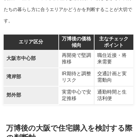
たちの暮らし方に合うエリアかどうかを判断することが大切で
す。
万博後の価格
主なチェック
エリア区分
傾向
ポイント
再開発で堅調
職住近接・将
大阪市中心部
推移
来需要
IR期待と調整
交通計画と実
湾岸部
リスク
需動向
実需中心で安
通勤時間と生
郊外部
定推移
活利便
万博後の大阪で住宅購入を検討する際