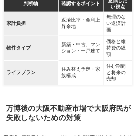
意識した
判断軸
確認するポイント
い視点
無理のな
返済比率・金利上
家計負担
い返済計
昇余地
画
価格と維
新築・中古、マン
物件タイプ
持費の総
ション・一戸建て
額
住む期間
住み替え予定・家
ライフプラン
と将来の
族構成
売却
万博後の大阪不動産市場で大阪府民が
失敗しないための対策