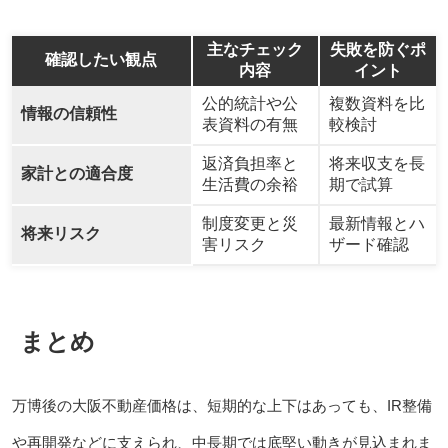
主なチェック
失敗を防ぐポ
確認したい観点
内容
イント
公的統計や公
複数資料を比
情報の信頼性
表資料の有無
較検討
返済負担率と
将来収支を長
家計との適合度
生活費の余裕
期で試算
制度変更と災
最新情報とハ
将来リスク
害リスク
ザード確認
まとめ
万博後の大阪不動産価格は、短期的な上下はあっても、IR整備
や再開発などに支えられ、中長期では底堅い動きが見込まれま