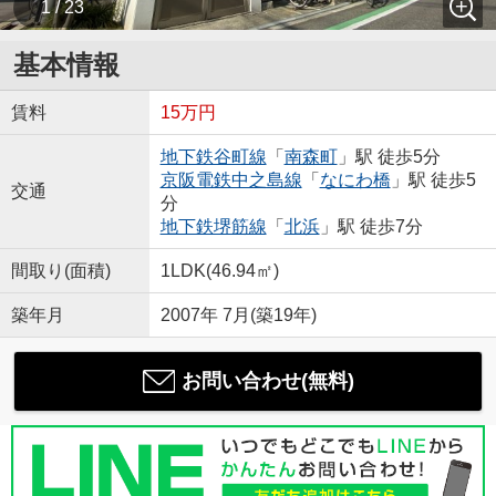
1 / 23
基本情報
賃料
15万円
地下鉄谷町線
「
南森町
」駅 徒歩5分
京阪電鉄中之島線
「
なにわ橋
」駅 徒歩5
交通
分
地下鉄堺筋線
「
北浜
」駅 徒歩7分
間取り(面積)
1LDK(46.94㎡)
築年月
2007年 7月(築19年)
お問い合わせ(無料)