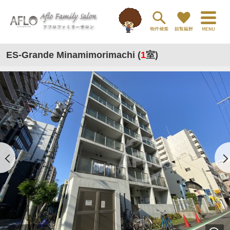
ES-Grande Minamimorimachi (
1
室)