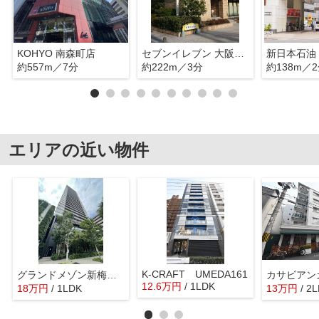
KOHYO 南森町店
セブンイレブン 大阪西天満1丁目店
約557m／7分
約222m／3分
約138m／
エリアの近い物件
K-CRAFT UMEDA161
グランドメゾン新梅田タワー 大淀小学校区
カサビアン
12.6
万
円
/ 1LDK
18
万
円
/ 1LDK
13
万
円
/ 2