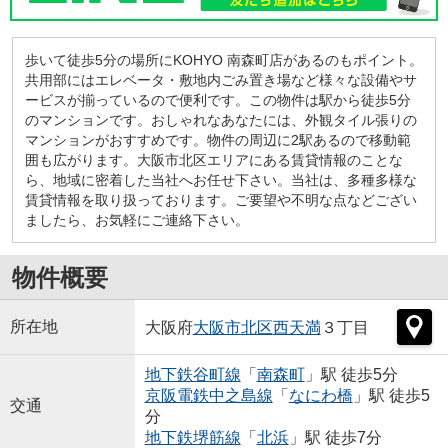
歩いて徒歩5分の場所にKOHYO 南森町店があるのもポイント。
共用部にはエレベータ・敷地内ごみ置き場など様々な設備やサ
ービスが揃っているので便利です。この物件は駅から徒歩5分
のマンションです。おしゃれなあなたには、外観タイル張りの
マンションがおすすめです。物件の周辺に2駅あるので移動範
囲も広がります。大阪市北区エリアにある賃貸情報のことな
ら、地域に密着した当社へお任せ下さい。当社は、多種多様な
賃貸情報を取り扱っております。ご要望や不明な点などござい
ましたら、お気軽にご連絡下さい。
物件概要
所在地
大阪府
大阪市北区
西天満
３丁目
地下鉄谷町線
「
南森町
」駅 徒歩5分
京阪電鉄中之島線
「
なにわ橋
」駅 徒歩5
交通
分
地下鉄堺筋線
「
北浜
」駅 徒歩7分