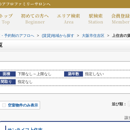
のアフロファミリーサロンへ
トップ
初めての方へ
エリア検索
駅検索
会員登録
Top
Beginner
Area
Station
Member
室・予約制のアフロへ
>
(賃貸)地域から探す
>
大阪市住吉区
>
上住吉の
覧
面積
下限なし～上限なし
築年数
指定しない
間取り
指定なし
並び順：
空室物件のみ表示
該
サンライフ上住吉