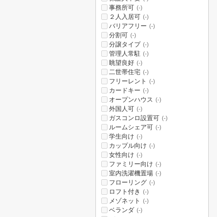
事務所可
(-)
２人入居可
(-)
バリアフリー
(-)
分割可
(-)
分譲タイプ
(-)
管理人常駐
(-)
眺望良好
(-)
二世帯住宅
(-)
フリーレント
(-)
カードキー
(-)
オープンハウス
(-)
外国人可
(-)
ガスコンロ設置可
(-)
ルームシェア可
(-)
学生向け
(-)
カップル向け
(-)
女性向け
(-)
ファミリー向け
(-)
室内洗濯機置場
(-)
フローリング
(-)
ロフト付き
(-)
メゾネット
(-)
ベランダ
(-)