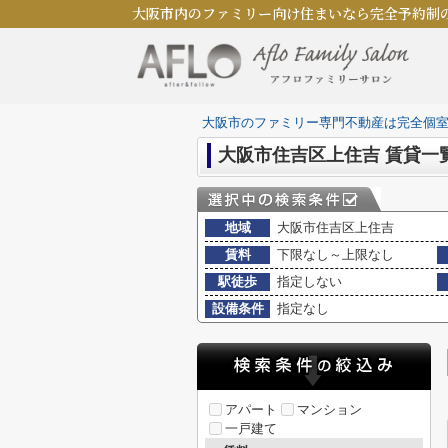
大阪市内のファミリー向け住まいなら完全予約制
大阪市のファミリー専門不動産は完全個
大阪市住吉区上住吉 賃貸一
地域
大阪市住吉区上住吉
賃料
下限なし～上限なし
駅徒歩
指定しない
設備条件
指定なし
アパート
マンション
一戸建て