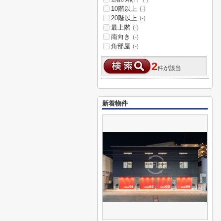
10階以上
(-)
20階以上
(-)
最上階
(-)
南向き
(-)
角部屋
(-)
2
件が該当
新着物件