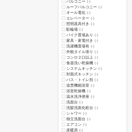
バルコニー
(-)
ルーフバルコニー
(-)
オール電化
(-)
エレベーター
(-)
照明器具付き
(-)
駐輪場
(-)
バイク置場あり
(-)
家具・家電付き
(-)
洗濯機置場有
(-)
外観タイル張り
(-)
コンロ２口以上
(-)
食器洗い乾燥機
(-)
システムキッチン
(-)
対面式キッチン
(-)
バス・トイレ別
(-)
追焚機能浴室
(-)
浴室乾燥機
(-)
温水洗浄便座
(-)
洗面台
(-)
洗髪洗面化粧台
(-)
シャワー
(-)
独立洗面台
(-)
エアコン
(-)
床暖房
(-)