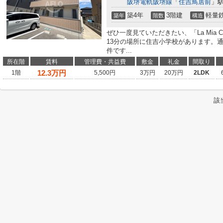
阪堺電軌阪堺線
「
住吉鳥居前
」駅
築4年
3階建
軽量
築年
階数
構造
ぜひ一度見ていただきたい、「La Mia 
13分の場所に住吉小学校があります。
件です...
所在階
賃料
管理費・共益費
敷金
礼金
間取り
12.3
万円
1階
5,500円
3万円
20万円
2LDK
該