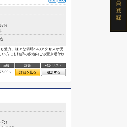
目
歩7分
分
造
のも魅力。様々な場所へのアクセスが便
しい方にも好評の敷地内ごみ置き場付物
面積
詳細
検討リスト
75.00㎡
詳細を見る
追加する
目
歩7分