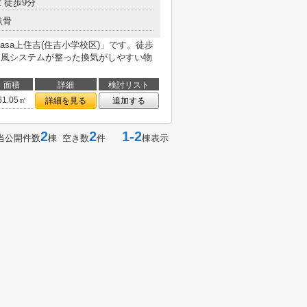
 徒歩9分
鉄骨
Casa上住吉(住吉小学校区)」です。徒歩
通風システムが整った換気がしやすい物
面積
詳細
検討リスト
61.05㎡
詳細を見る
追加する
2
2
1-2
当公開件数
棟 空き数
件
棟表示