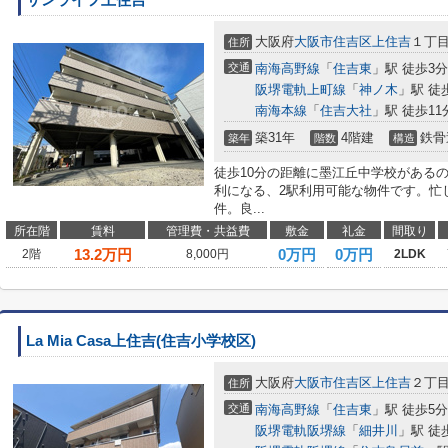
大阪府
大阪市住吉区
上住吉
１丁
住所
交通
南海高野線
「
住吉東
」駅 徒歩3分
阪堺電軌上町線
「
神ノ木
」駅 徒
南海本線
「
住吉大社
」駅 徒歩11
築31年
4階建
鉄骨
築年
階数
構造
徒歩10分の距離に墨江丘中学校がある
利になる、2駅利用可能な物件です。忙
件。良...
所在階
賃料
管理費・共益費
敷金
礼金
間取り
13.2
万円
0万円
0万円
2階
8,000円
2LDK
La Mia Casa上住吉(住吉小学校区)
大阪府
大阪市住吉区
上住吉
２丁
住所
交通
南海高野線
「
住吉東
」駅 徒歩5分
阪堺電軌阪堺線
「
細井川
」駅 徒