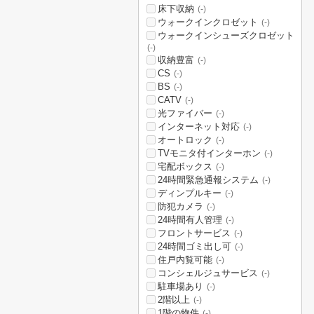
床下収納
(-)
ウォークインクロゼット
(-)
ウォークインシューズクロゼット
(-)
収納豊富
(-)
CS
(-)
BS
(-)
CATV
(-)
光ファイバー
(-)
インターネット対応
(-)
オートロック
(-)
TVモニタ付インターホン
(-)
宅配ボックス
(-)
24時間緊急通報システム
(-)
ディンプルキー
(-)
防犯カメラ
(-)
24時間有人管理
(-)
フロントサービス
(-)
24時間ゴミ出し可
(-)
住戸内覧可能
(-)
コンシェルジュサービス
(-)
駐車場あり
(-)
2階以上
(-)
1階の物件
(-)