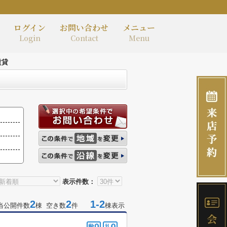
ログイン
お問い合わせ
メニュー
Login
Contact
Menu
賃貸
表示件数：
2
2
1-2
当公開件数
棟 空き数
件
棟表示