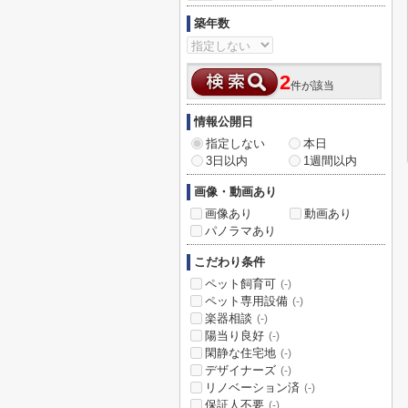
築年数
2
件が該当
情報公開日
指定しない
本日
3日以内
1週間以内
画像・動画あり
画像あり
動画あり
パノラマあり
こだわり条件
ペット飼育可
(-)
ペット専用設備
(-)
楽器相談
(-)
陽当り良好
(-)
閑静な住宅地
(-)
デザイナーズ
(-)
リノベーション済
(-)
保証人不要
(-)