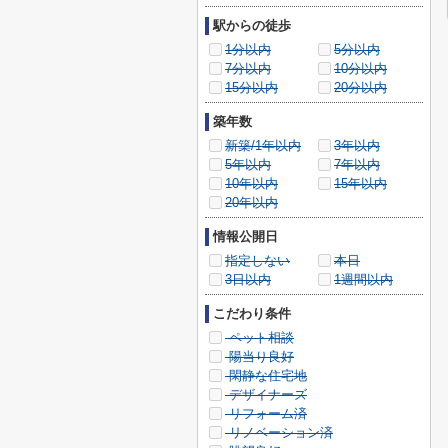
駅からの徒歩
1分以内
5分以内
7分以内
10分以内
15分以内
20分以内
築年数
新築/1年以内
3年以内
5年以内
7年以内
10年以内
15年以内
20年以内
情報公開日
指定しない
本日
3日以内
1週間以内
こだわり条件
ペット相談
陽当り良好
閑静な住宅地
デザイナーズ
リフォーム済
リノベーション済