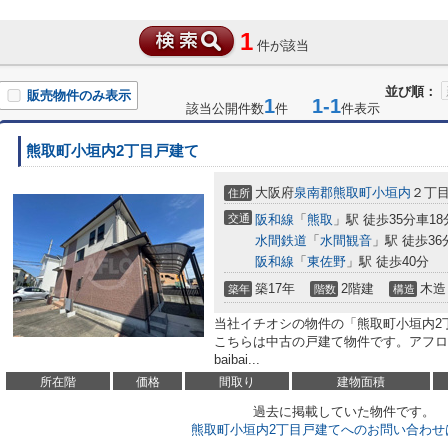
1
件が該当
並び順：
販売物件のみ表示
1
1-1
該当公開件数
件
件表示
熊取町小垣内2丁目戸建て
大阪府
泉南郡熊取町
小垣内
２丁目7
住所
交通
阪和線
「
熊取
」駅 徒歩35分車18
水間鉄道
「
水間観音
」駅 徒歩36
阪和線
「
東佐野
」駅 徒歩40分
築17年
2階建
木造
築年
階数
構造
当社イチオシの物件の「熊取町小垣内2
こちらは中古の戸建て物件です。アフロへのお
baibai...
所在階
価格
間取り
建物面積
過去に掲載していた物件です。
熊取町小垣内2丁目戸建てへのお問い合わせ