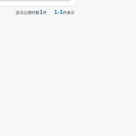
1
1-1
該当公開件数
件
件表示