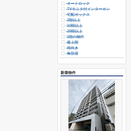
オートロック
TVモニタ付インターホン
宅配ボックス
2階以上
10階以上
20階以上
1階の物件
最上階
南向き
角部屋
新着物件