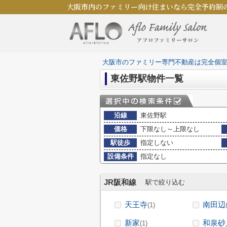
大阪市内のファミリー向け住まいなら完全予約制
大阪市のファミリー専門不動産は完全個
東佐野駅物件一覧
沿線
東佐野駅
価格
下限なし～上限なし
駅徒歩
指定しない
設備条件
指定なし
JR阪和線
駅で絞り込む
天王寺
南田辺
(1)
新家
和泉砂
(1)