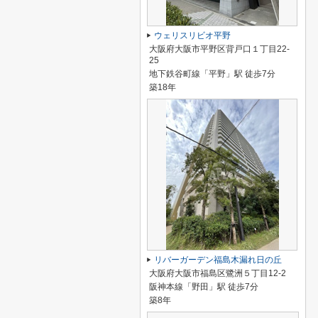
ウェリスリビオ平野
大阪府大阪市平野区背戸口１丁目22-
25
地下鉄谷町線「平野」駅 徒歩7分
築18年
リバーガーデン福島木漏れ日の丘
大阪府大阪市福島区鷺洲５丁目12-2
阪神本線「野田」駅 徒歩7分
築8年