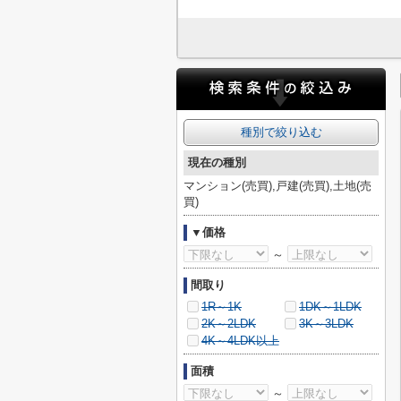
種別で絞り込む
現在の種別
マンション(売買),戸建(売買),土地(売
買)
▼価格
～
間取り
1R～1K
1DK～1LDK
2K～2LDK
3K～3LDK
4K～4LDK以上
面積
～