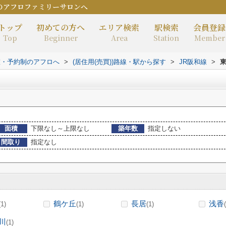
のアフロファミリーサロンへ
トップ
初めての方へ
エリア検索
駅検索
会員登録
Top
Beginner
Area
Station
Member
室・予約制のアフロへ
>
(居住用(売買))路線・駅から探す
>
JR阪和線
>
面積
下限なし～上限なし
築年数
指定しない
間取り
指定なし
鶴ケ丘
長居
浅香
(1)
(1)
(1)
川
(1)