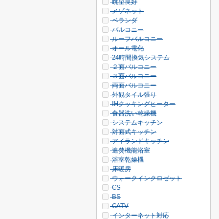
眺望良好
メゾネット
ベランダ
バルコニー
ルーフバルコニー
オール電化
24時間換気システム
２面バルコニー
３面バルコニー
両面バルコニー
外観タイル張り
IHクッキングヒーター
食器洗い乾燥機
システムキッチン
対面式キッチン
アイランドキッチン
追焚機能浴室
浴室乾燥機
床暖房
ウォークインクロゼット
CS
BS
CATV
インターネット対応