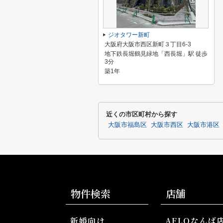
ジオタワー新町
大阪府大阪市西区新町３丁目6-3
地下鉄長堀鶴見緑地「西長堀」駅 徒歩
3分
築1年
近くの市区町村から探す
大阪市福島区
大阪市西区
大阪市港区
物件検索
店舗
新婚向け
AFLOなんば