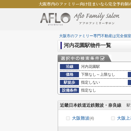
大阪市内のファミリー向け住まいなら完全予約制
大阪市のファミリー専門不動産は完全個
河内花園駅物件一覧
沿線
河内花園駅
価格
下限なし～上限なし
駅徒歩
指定しない
設備条件
指定なし
近畿日本鉄道近鉄難波・奈良線
駅
大阪難波
大阪上
(4)