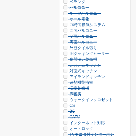
ベランダ
バルコニー
ルーフバルコニー
オール電化
24時間換気システム
２面バルコニー
３面バルコニー
両面バルコニー
外観タイル張り
IHクッキングヒーター
食器洗い乾燥機
システムキッチン
対面式キッチン
アイランドキッチン
追焚機能浴室
浴室乾燥機
床暖房
ウォークインクロゼット
CS
BS
CATV
インターネット対応
オートロック
TVモニタ付インターホン