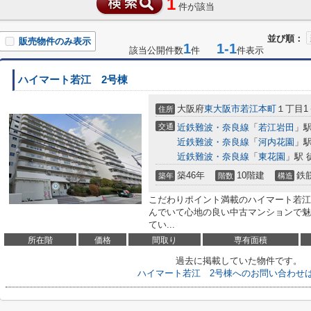
1
件が該当
並び順：
販売物件のみ表示
1
1-1
該当公開件数
件
件表示
ハイマート若江 2号棟
大阪府
東大阪市
若江本町
１丁目1
住所
交通
近鉄難波・奈良線
「
若江岩田
」駅
近鉄難波・奈良線
「
河内花園
」駅
近鉄難波・奈良線
「
東花園
」駅 
築46年
10階建
鉄
築年
階数
構造
こだわりポイント満載のハイマート若江
んでいて心地の良い中古マンションで魅
てい...
所在階
価格
間取り
専有面積
過去に掲載していた物件です。
ハイマート若江 2号棟へのお問い合わせ