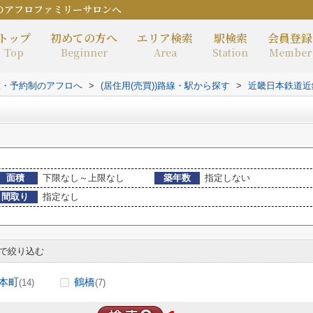
のアフロファミリーサロンへ
トップ
初めての方へ
エリア検索
駅検索
会員登録
Top
Beginner
Area
Station
Member
室・予約制のアフロへ
>
(居住用(売買))路線・駅から探す
>
近畿日本鉄道近
面積
下限なし～上限なし
築年数
指定しない
間取り
指定なし
で絞り込む
本町
鶴橋
(14)
(7)