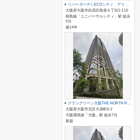
リバーガーデンECOシティ アリスの森
大阪府大阪市此花区島屋６丁目2-110
桜島線「ユニバーサルシティ」駅 徒歩
5分
築14年
グラングリーン大阪THE NORTH RESIDENCE
大阪府大阪市北区大深町6-2
大阪環状線「大阪」駅 徒歩7分
新築