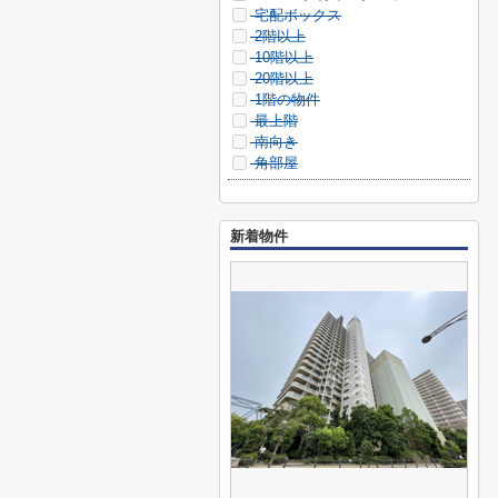
宅配ボックス
2階以上
10階以上
20階以上
1階の物件
最上階
南向き
角部屋
新着物件