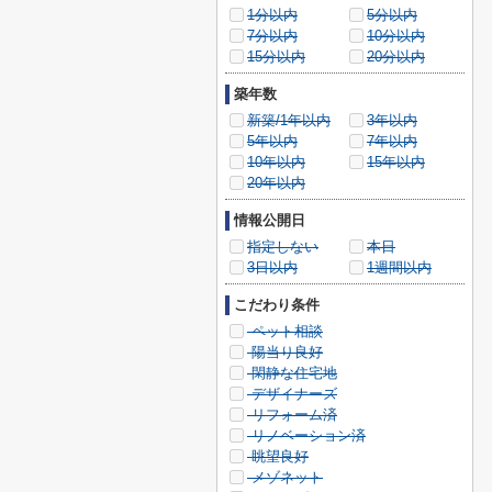
1分以内
5分以内
7分以内
10分以内
15分以内
20分以内
築年数
新築/1年以内
3年以内
5年以内
7年以内
10年以内
15年以内
20年以内
情報公開日
指定しない
本日
3日以内
1週間以内
こだわり条件
ペット相談
陽当り良好
閑静な住宅地
デザイナーズ
リフォーム済
リノベーション済
眺望良好
メゾネット