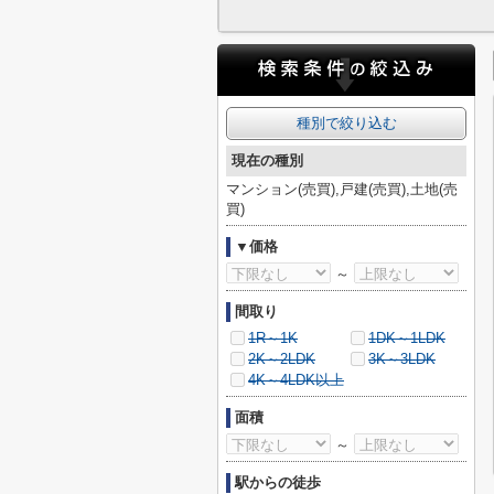
種別で絞り込む
現在の種別
マンション(売買),戸建(売買),土地(売
買)
▼価格
～
間取り
1R～1K
1DK～1LDK
2K～2LDK
3K～3LDK
4K～4LDK以上
面積
～
駅からの徒歩