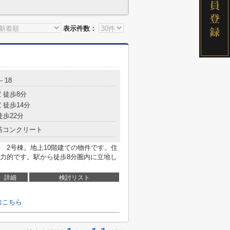
表示件数：
－18
 徒歩8分
 徒歩14分
徒歩22分
筋コンクリート
 2号棟。地上10階建ての物件です。住
力的です。駅から徒歩8分圏内に立地し
詳細
検討リスト
はこちら