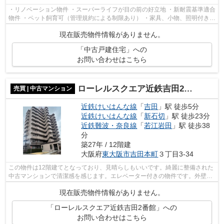
・リノベーション物件 ・スーパーライフが目の前の好立地 ・新耐震基準適合
物件 ・ペット飼育可（管理規約による制限あり） ・家具、小物、照明付き
・大阪メトロ長堀・鶴見緑地線「横...
現在販売物件情報がありません。
「中古戸建住宅」への
お問い合わせはこちら
ローレルスクエア近鉄吉田2番館
売買 | 中古マンション
近鉄けいはんな線
「
吉田
」駅 徒歩5分
近鉄けいはんな線
「
新石切
」駅 徒歩23分
近鉄難波・奈良線
「
若江岩田
」駅 徒歩38
分
築27年 / 12階建
大阪府
東大阪市
吉田本町
３丁目3-34
この物件は12階建てとなっており、見晴らしもいいです。綺麗に整備された
中古マンションで清潔感を感じます。エレベーター付きの物件です。外壁タ
イル張りは、他の建材と比べ耐久性が...
現在販売物件情報がありません。
「ローレルスクエア近鉄吉田2番館」への
お問い合わせはこちら