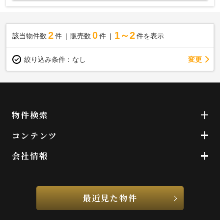
2
0
1～2
該当物件数
件
販売数
件
件を表示
変更
絞り込み条件：
なし
物件検索
コンテンツ
会社情報
最近見た物件