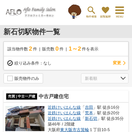
新石切駅物件一覧
2
0
1～2
該当物件数
件
販売数
件
件を表示
変更
絞り込み条件：
なし
販売物件のみ
中古戸建住宅
売買 | 中古一戸建
近鉄けいはんな線
「
吉田
」駅 徒歩16分
近鉄けいはんな線
「
荒本
」駅 徒歩20分
近鉄けいはんな線
「
新石切
」駅 徒歩35分
築46年 / 2階建
大阪府
東大阪市
古箕輪
１丁目10-5