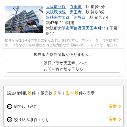
大阪環状線
「
寺田町
」駅 徒歩4分
大阪環状線
「
天王寺
」駅 徒歩8分
近鉄南大阪線
「
河堀口
」駅 徒歩7分
築47年 / 11階建
大阪府
大阪市阿倍野区
天王寺町北
１丁目
8‐47
物件から徒歩4分の場所に駅があれば便利ですね。エレベーター付き物件で
す。中古ながらも綺麗な室内と魅力的な住環境のマンションです。地上11階
建ての物件です。アフロがご紹介する不...
現在販売物件情報がありません。
「朝日プラザ天王寺」への
お問い合わせはこちら
6
0
1～6
該当物件数
件
販売数
件
件を表示
駅で絞り込む
変更
変更
絞り込み条件：
なし