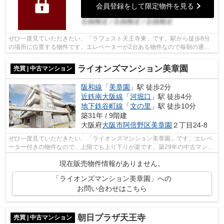
会員登録をして限定物件を見る
ぜひ一度見ていただきたい、「ラフェスト天王寺東」です。駅から徒歩8分
の場所に位置する物件です。エレベーターが2台ある物件なので毎朝の通勤
が楽に行えます。中古でありながら、綺...
ライオンズマンション美章園
売買 | 中古マンション
阪和線
「
美章園
」駅 徒歩2分
近鉄南大阪線
「
河堀口
」駅 徒歩4分
地下鉄谷町線
「
文の里
」駅 徒歩10分
築31年 / 9階建
大阪府
大阪市阿倍野区
美章園
２丁目24-8
ぜひ一度見ていただきたい、「ライオンズマンション美章園」です。エレベ
ーター付きの物件なので、上階でも上り下りが楽です。築29年の中古マンシ
ョンです。駅の近くに立地する、徒歩2...
現在販売物件情報がありません。
「ライオンズマンション美章園」への
お問い合わせはこちら
朝日プラザ天王寺
売買 | 中古マンション