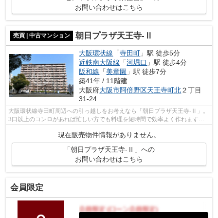
お問い合わせはこちら
朝日プラザ天王寺-Ⅱ
売買 | 中古マンション
大阪環状線
「
寺田町
」駅 徒歩5分
近鉄南大阪線
「
河堀口
」駅 徒歩4分
阪和線
「
美章園
」駅 徒歩7分
築41年 / 11階建
大阪府
大阪市阿倍野区
天王寺町北
２丁目
31-24
大阪環状線寺田町周辺への引っ越しをお考えなら「朝日プラザ天王寺-Ⅱ」。
3口以上のコンロがあれば忙しい方でも料理を短時間で効率よく作れます。
皆で仲良く生活できる3LDKの物件情報は...
現在販売物件情報がありません。
「朝日プラザ天王寺-Ⅱ」への
お問い合わせはこちら
会員限定