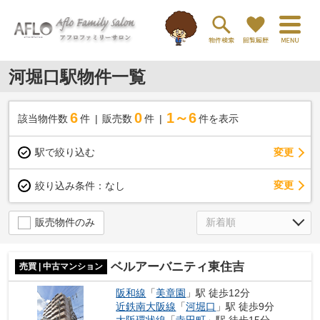
河堀口駅物件一覧
6
0
1～6
該当物件数
件
販売数
件
件を表示
駅で絞り込む
変更
変更
絞り込み条件：
なし
販売物件のみ
ベルアーバニティ東住吉
売買 | 中古マンション
阪和線
「
美章園
」駅 徒歩12分
近鉄南大阪線
「
河堀口
」駅 徒歩9分
大阪環状線
「
寺田町
」駅 徒歩15分