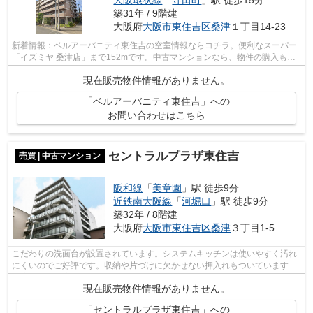
築31年 / 9階建
大阪府
大阪市東住吉区
桑津
１丁目14-23
新着情報：ベルアーバニティ東住吉の空室情報ならコチラ。便利なスーパー
「イズミヤ 桑津店」まで152mです。中古マンションなら、物件の購入もス
ムーズです。扱い次第で外観タイル張り...
現在販売物件情報がありません。
「ベルアーバニティ東住吉」への
お問い合わせはこちら
セントラルプラザ東住吉
売買 | 中古マンション
阪和線
「
美章園
」駅 徒歩9分
近鉄南大阪線
「
河堀口
」駅 徒歩9分
築32年 / 8階建
大阪府
大阪市東住吉区
桑津
３丁目1-5
こだわりの洗面台が設置されています。システムキッチンは使いやすく汚れ
にくいのでご好評です。収納や片づけに欠かせない押入れもついています。
快適な周辺環境のある、徒歩9分に駅の...
現在販売物件情報がありません。
「セントラルプラザ東住吉」への