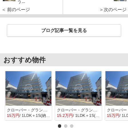
う...
＜ 前のページ
＞次のページ
ブログ記事一覧を見る
おすすめ物件
クローバー・グランツ新金岡
クローバー・グランツ新金岡
15万円
/ 1LDK＋1S(納戸)
15.2万円
/ 1LDK＋1S(納戸)
15万円
/ 1L