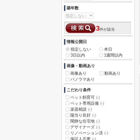
築年数
3
件が該当
情報公開日
指定しない
本日
3日以内
1週間以内
画像・動画あり
画像あり
動画あり
パノラマあり
こだわり条件
ペット飼育可
(-)
ペット専用設備
(-)
楽器相談
(-)
陽当り良好
(-)
閑静な住宅地
(-)
デザイナーズ
(-)
リノベーション済
(-)
保証人不要
(-)