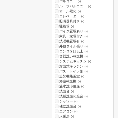
バルコニー
(-)
ルーフバルコニー
(-)
オール電化
(-)
エレベーター
(-)
照明器具付き
(-)
駐輪場
(-)
バイク置場あり
(-)
家具・家電付き
(-)
洗濯機置場有
(-)
外観タイル張り
(-)
コンロ２口以上
(-)
食器洗い乾燥機
(-)
システムキッチン
(-)
対面式キッチン
(-)
バス・トイレ別
(-)
追焚機能浴室
(-)
浴室乾燥機
(-)
温水洗浄便座
(-)
洗面台
(-)
洗髪洗面化粧台
(-)
シャワー
(-)
独立洗面台
(-)
エアコン
(-)
床暖房
(-)