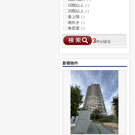
10階以上
(-)
20階以上
(-)
最上階
(-)
南向き
(-)
角部屋
(-)
3
件が該当
新着物件