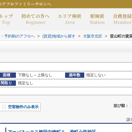
のアフロファミリーサロンへ
トップ
初めての方へ
エリア検索
駅検索
会員登録
Top
Beginner
Area
Station
Member
室・予約制のアフロへ
>
(賃貸)地域から探す
>
大阪市北区
>
堂山町の賃
面積
下限なし～上限なし
築年数
指定しない
間取り
指定なし
並び順：
空室物件のみ表示
該
アーバネックス梅田中崎町Ⅱ 扇町小学校区