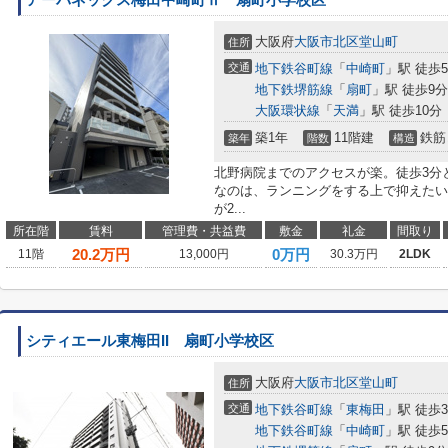
大阪府
大阪市北区
堂山町
住所
交通
地下鉄谷町線
「
中崎町
」駅 徒歩
地下鉄堺筋線
「
扇町
」駅 徒歩9分
大阪環状線
「
天満
」駅 徒歩10分
築1年
11階建
鉄筋
築年
階数
構造
北野病院までのアクセスが楽。徒歩3分
なのは、ランニングをする上で抑えたい
が2...
所在階
賃料
管理費・共益費
敷金
礼金
間取り
20.2
万円
0万円
11階
13,000円
30.3万円
2LDK
シティエール東梅田II 扇町小学校区
大阪府
大阪市北区
堂山町
住所
交通
地下鉄谷町線
「
東梅田
」駅 徒歩
地下鉄谷町線
「
中崎町
」駅 徒歩