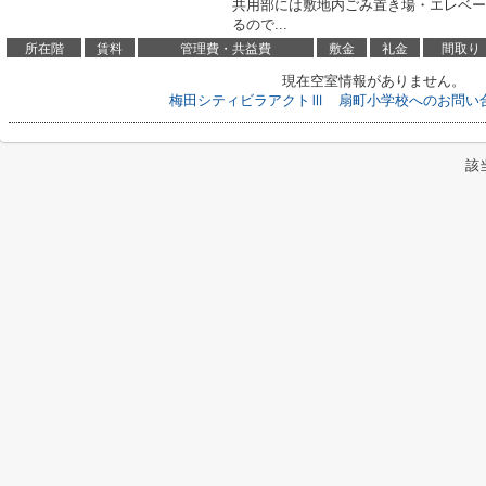
共用部には敷地内ごみ置き場・エレベー
るので...
所在階
賃料
管理費・共益費
敷金
礼金
間取り
現在空室情報がありません。
梅田シティビラアクトⅢ 扇町小学校へのお問い
該