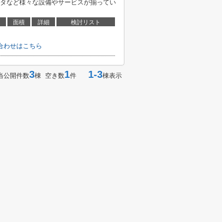
タなど様々な設備やサービスが揃ってい
面積
詳細
検討リスト
合わせはこちら
3
1
1-3
当公開件数
棟 空き数
件
棟表示