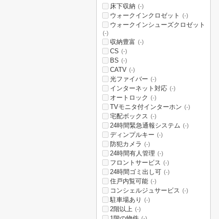
床下収納
(-)
ウォークインクロゼット
(-)
ウォークインシューズクロゼット
(-)
収納豊富
(-)
CS
(-)
BS
(-)
CATV
(-)
光ファイバー
(-)
インターネット対応
(-)
オートロック
(-)
TVモニタ付インターホン
(-)
宅配ボックス
(-)
24時間緊急通報システム
(-)
ディンプルキー
(-)
防犯カメラ
(-)
24時間有人管理
(-)
フロントサービス
(-)
24時間ゴミ出し可
(-)
住戸内覧可能
(-)
コンシェルジュサービス
(-)
駐車場あり
(-)
2階以上
(-)
1階の物件
(-)