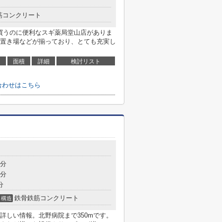
筋コンクリート
を買うのに便利なスギ薬局堂山店がありま
置き場などが揃っており、とても充実し
面積
詳細
検討リスト
合わせはこちら
3分
9分
分
鉄骨鉄筋コンクリート
構造
詳しい情報。北野病院まで350mです。