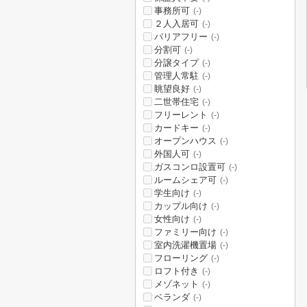
事務所可
(-)
２人入居可
(-)
バリアフリー
(-)
分割可
(-)
分譲タイプ
(-)
管理人常駐
(-)
眺望良好
(-)
二世帯住宅
(-)
フリーレント
(-)
カードキー
(-)
オープンハウス
(-)
外国人可
(-)
ガスコンロ設置可
(-)
ルームシェア可
(-)
学生向け
(-)
カップル向け
(-)
女性向け
(-)
ファミリー向け
(-)
室内洗濯機置場
(-)
フローリング
(-)
ロフト付き
(-)
メゾネット
(-)
ベランダ
(-)