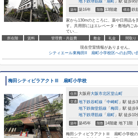
地下鉄堺筋線
「
扇町
」駅 徒歩9分
築16年
13階建
鉄
築年
階数
構造
家から130mのところに、薬や日用品
す。共用部にはエレベータ・敷地内ごみ
てい...
所在階
賃料
管理費・共益費
敷金
礼金
間取り
現在空室情報がありません。
シティエール東梅田II 扇町小学校区へのお問い
梅田シティビラアクトⅢ 扇町小学校
大阪府
大阪市北区
堂山町
住所
交通
地下鉄谷町線
「
中崎町
」駅 徒歩
地下鉄御堂筋線
「
梅田
」駅 徒歩
地下鉄堺筋線
「
扇町
」駅 徒歩10
築45年
14階建 地下1階
築年
階数
梅田シティビラアクトⅢ 扇町小学校の