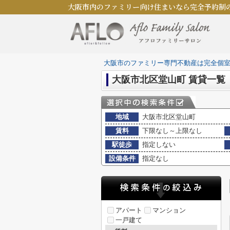
大阪市内のファミリー向け住まいなら完全予約制
大阪市のファミリー専門不動産は完全個
大阪市北区堂山町 賃貸一覧
地域
大阪市北区堂山町
賃料
下限なし～上限なし
駅徒歩
指定しない
設備条件
指定なし
アパート
マンション
一戸建て