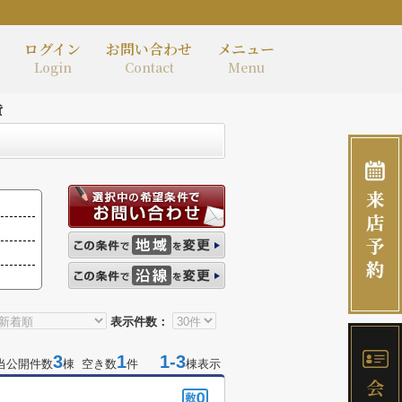
ログイン
お問い合わせ
メニュー
Login
Contact
Menu
貸
表示件数：
3
1
1-3
当公開件数
棟 空き数
件
棟表示