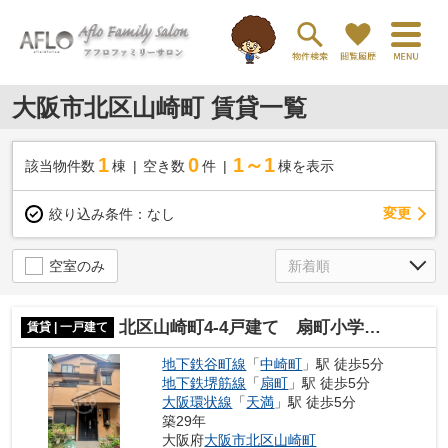
大阪市北区山崎町 賃貸一覧
1
0
1～1
該当物件数
棟
空き数
件
棟を表示
変更
絞り込み条件：
なし
空室のみ
北区山崎町4-4戸建て 扇町小学校区
賃貸 | 一戸建て
地下鉄谷町線
「
中崎町
」駅 徒歩5分
地下鉄堺筋線
「
扇町
」駅 徒歩5分
大阪環状線
「
天満
」駅 徒歩5分
築29年
大阪府
大阪市北区
山崎町