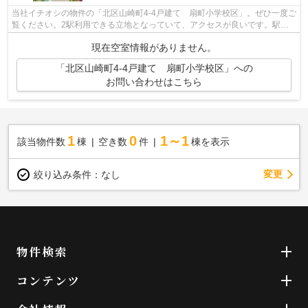
当社イチオシの物件の「北区山崎町4-4戸建て 扇町小学校区」。ぜひ一度ご
覧ください。2駅利用できる立地となっていて、アクセスが良いです。駅ま
で歩いてアクセスできる、徒歩5分の距...
現在空室情報がありません。
「北区山崎町4-4戸建て 扇町小学校区」への
お問い合わせはこちら
1
0
1～1
該当物件数
棟
空き数
件
棟を表示
変更
絞り込み条件：
なし
物件検索
コンテンツ