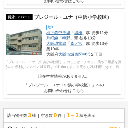
お問い合わせはこちら
プレジール・ユナ（中浜小学校区）
賃貸 | アパート
敷0
地下鉄中央線
「
緑橋
」駅 徒歩11分
片町線
「
鴫野
」駅 徒歩13分
大阪環状線
「
森ノ宮
」駅 徒歩13分
築19年
大阪府
大阪市城東区
中浜
２丁目
「プレジール・ユナ（中浜小学校区）」のここがイチオシ。薬や日用品を買
うのに便利なジャパン 城東店まで416mです。自宅から2駅利用できる、利便
性の高い物件です。外観タイル張りは...
現在空室情報がありません。
「プレジール・ユナ（中浜小学校区）」への
お問い合わせはこちら
3
0
1～3
該当物件数
棟
空き数
件
棟を表示