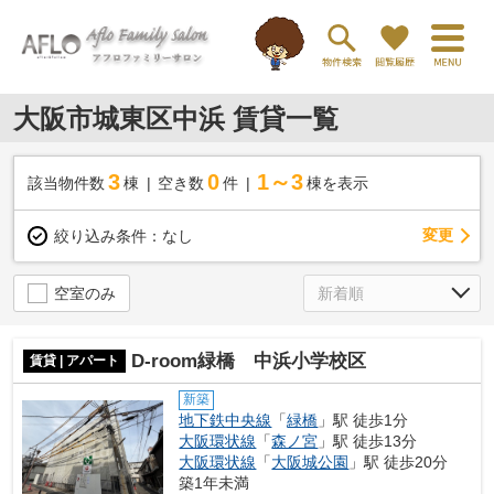
大阪市城東区中浜 賃貸一覧
3
0
1～3
該当物件数
棟
空き数
件
棟を表示
変更
絞り込み条件：
なし
空室のみ
D-room緑橋 中浜小学校区
賃貸 | アパート
新築
地下鉄中央線
「
緑橋
」駅 徒歩1分
大阪環状線
「
森ノ宮
」駅 徒歩13分
大阪環状線
「
大阪城公園
」駅 徒歩20分
築1年未満