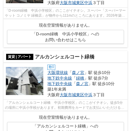
大阪府
大阪市城東区
中浜
３丁目
「D-room緑橋 中浜小学校区」のここがイチオシ。スーパー「スーパーマー
ケット コノミヤ 緑橋店」が物件から111mのところにあります。2026年築の
コチラの物件は、落ち着きのある室内...
現在空室情報がありません。
「D-room緑橋 中浜小学校区」への
お問い合わせはこちら
アルカンシェルコート緑橋
賃貸 | アパート
敷0
大阪環状線
「
森ノ宮
」駅 徒歩10分
地下鉄中央線
「
緑橋
」駅 徒歩7分
地下鉄中央線
「
森ノ宮
」駅 徒歩10分
築1年未満
大阪府
大阪市城東区
中浜
３丁目
「アルカンシェルコート緑橋 中浜小学校区」のここがイチオシ。徒歩5分
の場所に中浜小学校があります。初期費用をカードでお支払いいただけるの
で、カードで決済したい方にもおすすめ...
現在空室情報がありません。
「アルカンシェルコート緑橋」への