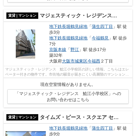
マジェスティック・レジデンス 鯰江小学校区
賃貸 | マンション
地下鉄長堀鶴見緑地
「
蒲生四丁目
」駅 徒
歩3分
地下鉄長堀鶴見緑地
「
今福鶴見
」駅 徒歩
7分
京阪本線
「
野江
」駅 徒歩17分
築32年
大阪府
大阪市城東区
今福西
２丁目
マジェスティック・レジデンス 鯰江小学校区の詳しい情報。こちらはエレ
ベーター付きの物件です。市街地の騒音が届きにくい高層階のマンションで
す。2駅利用可能な利便性の高いマンシ...
現在空室情報がありません。
「マジェスティック・レジデンス 鯰江小学校区」への
お問い合わせはこちら
タイムズ・ピース・スクエア セントラルパークシティ
賃貸 | マンション
地下鉄長堀鶴見緑地
「
蒲生四丁目
」駅 徒
歩9分