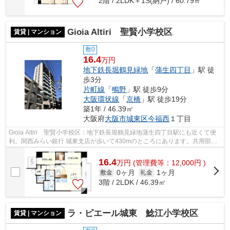
2階 / 2LDK＋1S(納戸) / 60.79㎡
Gioia Altiri 聖賢小学校区
賃貸 | マンション
敷0
16.4
万円
地下鉄長堀鶴見緑地
「
蒲生四丁目
」駅 徒
歩3分
片町線
「
鴫野
」駅 徒歩9分
大阪環状線
「
京橋
」駅 徒歩19分
築1年 / 46.39㎡
大阪府
大阪市城東区
今福西
１丁目
Gioia Altiri 聖賢小学校区：地下鉄長堀鶴見緑地蒲生四丁目駅にも近くて便
利。関西みらい銀行 城東支店が歩いて430mのところにあります。共用部に
はエレベータ・敷地内ごみ置き場など...
16.4
万
円
(管理費等：12,000円 )
0ヶ月
1ヶ月
敷金
礼金
3階 / 2LDK / 46.39㎡
ラ・ピエール城東 鯰江小学校区
賃貸 | マンション