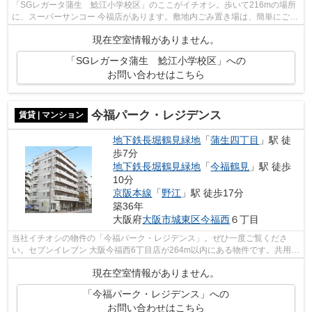
「SGレガータ蒲生 鯰江小学校区」のここがイチオシ。歩いて216mの場所
に、スーパーサンコー 今福店があります。敷地内ごみ置き場は、簡単にごみ
捨てができるのが魅力です。眺望良好で...
現在空室情報がありません。
「SGレガータ蒲生 鯰江小学校区」への
お問い合わせはこちら
今福パーク・レジデンス
賃貸 | マンション
地下鉄長堀鶴見緑地
「
蒲生四丁目
」駅 徒
歩7分
地下鉄長堀鶴見緑地
「
今福鶴見
」駅 徒歩
10分
京阪本線
「
野江
」駅 徒歩17分
築36年
大阪府
大阪市城東区
今福西
６丁目
当社イチオシの物件の「今福パーク・レジデンス」。ぜひ一度ご覧くださ
い。セブンイレブン 大阪今福西6丁目店が264m以内にある物件です。共用部
には敷地内ごみ置き場・エレベータなど...
現在空室情報がありません。
「今福パーク・レジデンス」への
お問い合わせはこちら