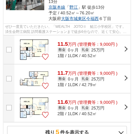
13分
京阪本線
「
野江
」駅 徒歩13分
予定 / 40.52㎡～76.20㎡
大阪府
大阪市城東区
今福西
６丁目
ぜひ一度見ていただきたい、「WEALTH JOTOⅡ 鯰江小学校区」です。
済生会野江病院 訪問看護ステーションまで徒歩6分なので、近くて安心。こ
ちらは初期費用をカードでお支払いいただけ...
11.5
万
円
(管理費等：9,000円 )
0ヶ月
25万円
敷金
礼金
1階 / 1LDK / 40.52㎡
11.7
万
円
(管理費等：9,000円 )
0ヶ月
25万円
敷金
礼金
1階 / 1LDK / 42.79㎡
11.6
万
円
(管理費等：9,000円 )
0ヶ月
25万円
敷金
礼金
2階 / 1LDK / 40.52㎡
5
残り
件を表示する