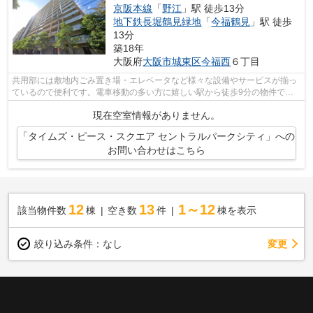
京阪本線
「
野江
」駅 徒歩13分
地下鉄長堀鶴見緑地
「
今福鶴見
」駅 徒歩
13分
築18年
大阪府
大阪市城東区
今福西
６丁目
共用部には敷地内ごみ置き場・エレベータなど様々な設備やサービスが揃っ
ているので便利です。電車移動の多い方に嬉しい駅から徒歩9分の物件で
す。教育環境の整う文教地区の物件です。...
現在空室情報がありません。
「タイムズ・ピース・スクエア セントラルパークシティ」への
お問い合わせはこちら
12
13
1～12
該当物件数
棟
空き数
件
棟を表示
変更
絞り込み条件：
なし