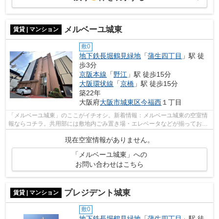
メルベーユ城東
賃貸 | マンション
敷0
地下鉄長堀鶴見緑地
「
蒲生四丁目
」駅 徒
歩3分
京阪本線
「
野江
」駅 徒歩15分
大阪環状線
「
京橋
」駅 徒歩15分
築22年
大阪府
大阪市城東区
今福西
１丁目
「メルベーユ城東」のここがイチオシ。新着情報：メルベーユ城東の空室情
報ならコチラ。共用部には敷地内ごみ置き場・エレベータなどが揃ってお
り、とても充実しています。駐車場まで3...
現在空室情報がありません。
「メルベーユ城東」への
お問い合わせはこちら
プレジデント城東
賃貸 | マンション
敷0
地下鉄長堀鶴見緑地
「
蒲生四丁目
」駅 徒