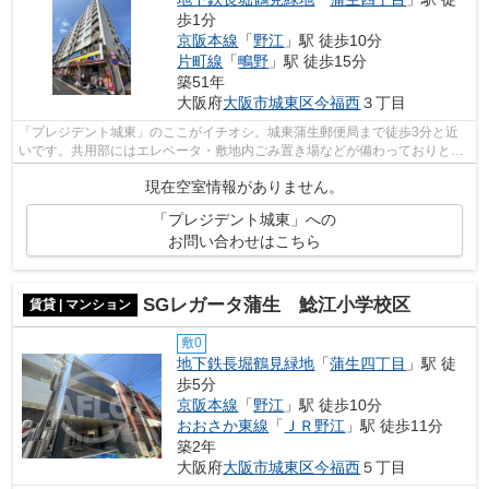
歩1分
京阪本線
「
野江
」駅 徒歩10分
片町線
「
鴫野
」駅 徒歩15分
築51年
大阪府
大阪市城東区
今福西
３丁目
「プレジデント城東」のここがイチオシ。城東蒲生郵便局まで徒歩3分と近
いです。共用部にはエレベータ・敷地内ごみ置き場などが備わっておりとて
も充実しています。クレジットカードで...
現在空室情報がありません。
「プレジデント城東」への
お問い合わせはこちら
SGレガータ蒲生 鯰江小学校区
賃貸 | マンション
敷0
地下鉄長堀鶴見緑地
「
蒲生四丁目
」駅 徒
歩5分
京阪本線
「
野江
」駅 徒歩10分
おおさか東線
「
ＪＲ野江
」駅 徒歩11分
築2年
大阪府
大阪市城東区
今福西
５丁目