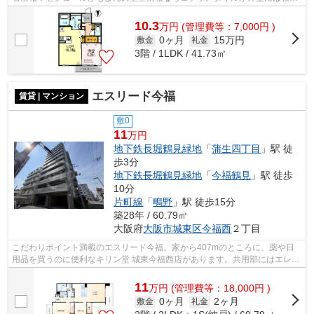
れています。場所が平坦なのは、ラン...
10.3
万
円
(管理費等：7,000円 )
0ヶ月
15万円
敷金
礼金
3階 / 1LDK / 41.73㎡
エスリード今福
賃貸 | マンション
敷0
11
万円
地下鉄長堀鶴見緑地
「
蒲生四丁目
」駅 徒
歩3分
地下鉄長堀鶴見緑地
「
今福鶴見
」駅 徒歩
10分
片町線
「
鴫野
」駅 徒歩15分
築28年 / 60.79㎡
大阪府
大阪市城東区
今福西
２丁目
こだわりポイント満載のエスリード今福。家から407mのところに、薬や日
用品を買うのに便利なキリン堂 城東今福西店があります。共用部にはエレベ
ータ・敷地内ごみ置き場などが揃ってお...
11
万
円
(管理費等：18,000円 )
0ヶ月
2ヶ月
敷金
礼金