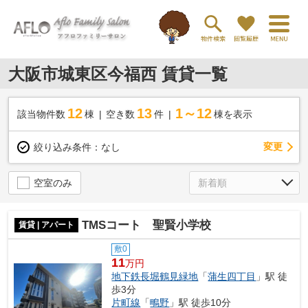
大阪市城東区今福西 賃貸一覧
12
13
1～12
該当物件数
棟
空き数
件
棟を表示
変更
絞り込み条件：
なし
空室のみ
TMSコート 聖賢小学校
賃貸 | アパート
敷0
11
万円
地下鉄長堀鶴見緑地
「
蒲生四丁目
」駅 徒
歩3分
片町線
「
鴫野
」駅 徒歩10分