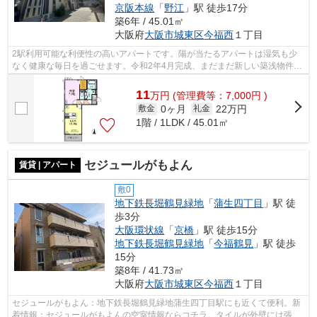
京阪本線
「
野江
」駅 徒歩17分
築6年 / 45.01㎡
大阪府
大阪市城東区
今福西
１丁目
2駅利用可能な利便性の高いアパートです。陽が当たるアパートは湿気も少
なく健康な毎日を過ごせます。令和2年4月完成、まだまだ新しい築浅物件。
徒歩3分で駅にアクセスできる物件です...
11
万
円
(管理費等：7,000円 )
0ヶ月
22万円
敷金
礼金
1階 / 1LDK / 45.01㎡
セジュールがもよん
賃貸 | アパート
敷0
地下鉄長堀鶴見緑地
「
蒲生四丁目
」駅 徒
歩3分
大阪環状線
「
京橋
」駅 徒歩15分
地下鉄長堀鶴見緑地
「
今福鶴見
」駅 徒歩
15分
築8年 / 41.73㎡
大阪府
大阪市城東区
今福西
１丁目
セジュールがもよん：地下鉄長堀鶴見緑地蒲生四丁目駅にも近くて便利。新
着情報：セジュールがもよんの空室情報ならコチラ。タイルが外壁には張ら