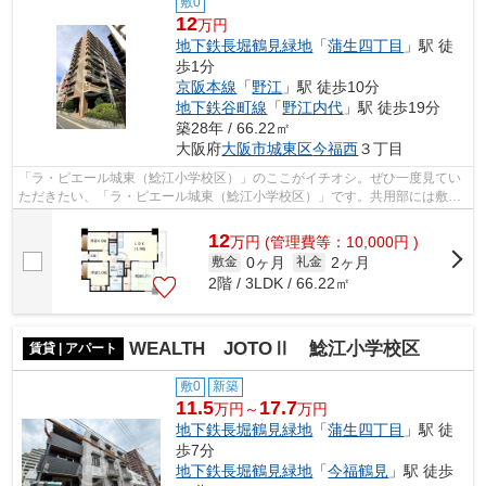
敷0
12
万円
地下鉄長堀鶴見緑地
「
蒲生四丁目
」駅 徒
歩1分
京阪本線
「
野江
」駅 徒歩10分
地下鉄谷町線
「
野江内代
」駅 徒歩19分
築28年 / 66.22㎡
大阪府
大阪市城東区
今福西
３丁目
「ラ・ピエール城東（鯰江小学校区）」のここがイチオシ。ぜひ一度見てい
ただきたい、「ラ・ピエール城東（鯰江小学校区）」です。共用部には敷地
内ごみ置き場・エレベータなどが揃っ...
12
万
円
(管理費等：10,000円 )
0ヶ月
2ヶ月
敷金
礼金
2階 / 3LDK / 66.22㎡
WEALTH JOTOⅡ 鯰江小学校区
賃貸 | アパート
敷0
新築
11.5
17.7
万円～
万円
地下鉄長堀鶴見緑地
「
蒲生四丁目
」駅 徒
歩7分
地下鉄長堀鶴見緑地
「
今福鶴見
」駅 徒歩