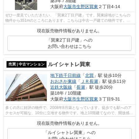
築3年 / 3階建
大阪府
大阪市生野区
巽東
２丁目4-14
ぜひ一度見ていただきたい、「巽東2丁目戸建」です。巽東緑地がこちらの
物件から351mのところにあります。こちらは中古一戸建ての物件です。多
くの方に好評の、2022年11月築の物件です...
現在販売物件情報がありません。
「巽東2丁目戸建」への
お問い合わせはこちら
ルイシャトレ巽東
売買 | 中古マンション
地下鉄千日前線
「
北巽
」駅 徒歩10分
おおさか東線
「
ＪＲ長瀬
」駅 徒歩11分
近鉄大阪線
「
長瀬
」駅 徒歩20分
築18年 / 10階建
大阪府
大阪市生野区
巽東
３丁目9‐31
多くの方に好評の物件で、2008年8月築となっています。徒歩でも駅へのア
クセスが可能な、10分に立地する物件です。地上10階建てなので、開放感も
あります。マンションにどんな人が住ん...
現在販売物件情報がありません。
「ルイシャトレ巽東」への
お問い合わせはこちら