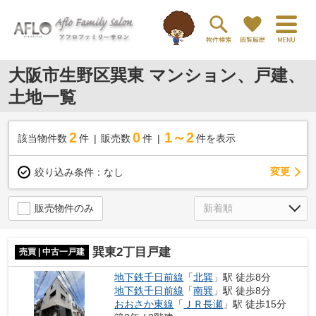
大阪市生野区巽東 マンション、戸建、
土地一覧
2
0
1～2
該当物件数
件
販売数
件
件を表示
変更
絞り込み条件：
なし
販売物件のみ
巽東2丁目戸建
売買 | 中古一戸建
地下鉄千日前線
「
北巽
」駅 徒歩8分
地下鉄千日前線
「
南巽
」駅 徒歩8分
おおさか東線
「
ＪＲ長瀬
」駅 徒歩15分