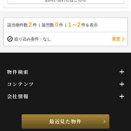
2
0
1～2
該当物件数
件
販売数
件
件を表示
変更
絞り込み条件：
なし
物件検索
コンテンツ
会社情報
最近見た物件