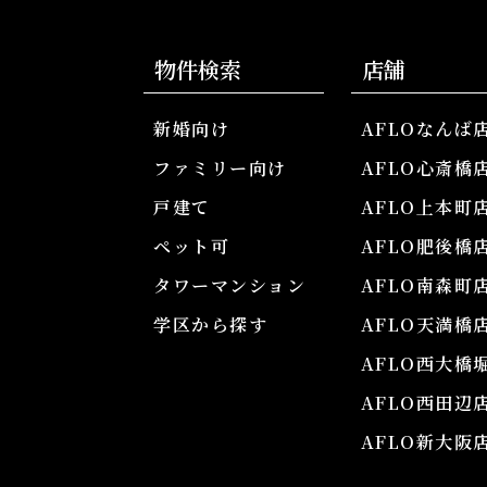
物件検索
店舗
新婚向け
AFLOなんば
ファミリー向け
AFLO心斎橋
戸建て
AFLO上本町
ペット可
AFLO肥後橋
タワーマンション
AFLO南森町
学区から探す
AFLO天満橋
AFLO西大橋
AFLO西田辺
AFLO新大阪