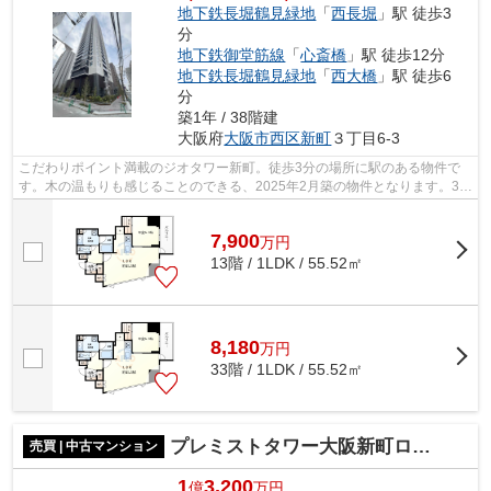
地下鉄長堀鶴見緑地
「
西長堀
」駅 徒歩3
分
地下鉄御堂筋線
「
心斎橋
」駅 徒歩12分
地下鉄長堀鶴見緑地
「
西大橋
」駅 徒歩6
分
築1年 / 38階建
大阪府
大阪市西区
新町
３丁目6-3
こだわりポイント満載のジオタワー新町。徒歩3分の場所に駅のある物件で
す。木の温もりも感じることのできる、2025年2月築の物件となります。38
階建ての建物もお探ししますので、ご安...
7,900
万
円
13階 / 1LDK / 55.52㎡
8,180
万
円
33階 / 1LDK / 55.52㎡
プレミストタワー大阪新町ローレルコート
売買 | 中古マンション
1
3,200
億
万円