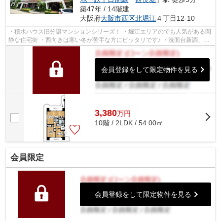
築47年 / 14階建
大阪府
大阪市西区
北堀江
４丁目12-10
・積水ハウス旧分譲マンションシリーズ！ ・堀江エリアのでも人気がある閑
静な住宅街 ・西向きは寒い冬が苦手な方にピッタリです♪ ・洗面台新調、ハ
ウスクリーニング済☆ ・業界最大手...
会員登録をして限定物件を見る
3,380
万
円
10階 / 2LDK / 54.00㎡
会員限定
会員登録をして限定物件を見る