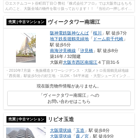
◎エステムコート谷町四丁目◎ 弊社『株式会社アフロ』では大阪市はもちろ
んのこと、大阪全域の物件を取り扱っております！！ 『当社の一押しポイン
ト』 ★アフターフォローも充実★ --...
ヴィークタワー南堀江
売買 | 中古マンション
阪神電鉄阪神なんば
「
桜川
」駅 徒歩7分
地下鉄長堀鶴見緑地
「
ドーム前千代崎
」
駅 徒歩5分
南海汐見橋線
「
汐見橋
」駅 徒歩8分
築16年 / 32階建
大阪府
大阪市西区
南堀江
４丁目31-5
・2010年7月築 ・免振構造タワーレジデンス ・大阪メトロ長堀鶴見緑地線
「西長堀」駅徒歩5分の好立地 ・1LDK・54平米超 ・大型シューズインクロ
ーク、廊下に0.4帖の納戸付 ・頭金なし...
現在販売物件情報がありません。
「ヴィークタワー南堀江」への
お問い合わせはこちら
リビオ玉造
売買 | 中古マンション
大阪環状線
「
玉造
」駅 徒歩8分
大阪環状線
「
森ノ宮
」駅 徒歩9分