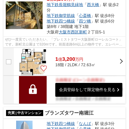
地下鉄長堀鶴見緑地
「
西大橋
」駅 徒歩2
分
地下鉄御堂筋線
「
心斎橋
」駅 徒歩8分
地下鉄四つ橋線
「
四ツ橋
」駅 徒歩6分
築8年 / 38階建 地下1階
大阪府
大阪市西区
新町
２丁目5-1
ぜひ一度見ていただきたい、「プレミストタワー大阪新町ローレルコート」
です。新町北公園まで320mです。前面道路6m以上の物件です。エレベータ
ー2基付きです。不動産情報に関するお悩...
1
3,200
億
万
円
18階 / 2LDK / 72.63㎡
会員登録をして限定物件を見る
ブランズタワー南堀江
売買 | 中古マンション
地下鉄四つ橋線
「
なんば
」駅 徒歩3分
地下鉄御堂筋線
「
心斎橋
」駅 徒歩5分