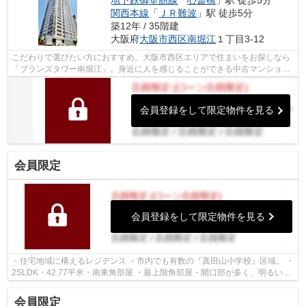
関西本線
「
ＪＲ難波
」駅 徒歩5分
築12年 / 35階建
大阪府
大阪市西区
南堀江
１丁目3-12
こだわりで選びたい方におすすめ。大阪市西区エリアで住まいをお探しなら
「ブランズタワー南堀江」。身近に人を感じることができる中古マンション
です。空き巣対策には、防犯カメラ付...
会員登録をして限定物件を見る
会員限定
会員登録をして限定物件を見る
・住宅地域に構えるレジデンス ・市内でも有数の『真田山小学校』区域。 ・
2SLDK・42.77平米・南東角部屋 ・最上階角部屋・開口部が多く、明るい部
屋内 ・頭金なしからの購入可能 ～...
会員限定