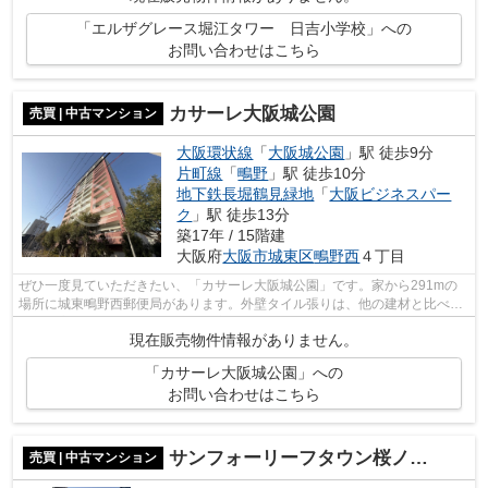
「エルザグレース堀江タワー 日吉小学校」への
お問い合わせはこちら
カサーレ大阪城公園
売買 | 中古マンション
大阪環状線
「
大阪城公園
」駅 徒歩9分
片町線
「
鴫野
」駅 徒歩10分
地下鉄長堀鶴見緑地
「
大阪ビジネスパー
ク
」駅 徒歩13分
築17年 / 15階建
大阪府
大阪市城東区
鴫野西
４丁目
ぜひ一度見ていただきたい、「カサーレ大阪城公園」です。家から291mの
場所に城東鴫野西郵便局があります。外壁タイル張りは、他の建材と比べ耐
久性が高く、メンテナンス費用が安価な...
現在販売物件情報がありません。
「カサーレ大阪城公園」への
お問い合わせはこちら
サンフォーリーフタウン桜ノ宮サンメゾンコート
売買 | 中古マンション