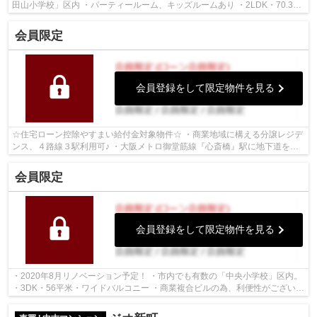
田山小学校」区内 ・パーティールーム、キッズルームあり ・2LDK・70.36
平米・南向き ・ウォークインクロゼッ...
会員限定
会員登録をして限定物件を見る
☆住宅ローン控除やすまい給付金対象物件☆ ・商業地域に構える分譲レジデ
ンス、４路線３駅利用可♪ ・大阪メトロ御堂筋線『心斎橋』駅に地下道を通
り雨にぬれず快適 ・1LDK・53平米・リ...
会員限定
会員登録をして限定物件を見る
・2020年8月リノベーション予定！ ・市内でも有数の「中央小学校」区内。
・3DK・56平米・ワイドバルコニー ・商業複合ビルの為、利便性がございま
す ・頭金なしからの購入可能 ～住...