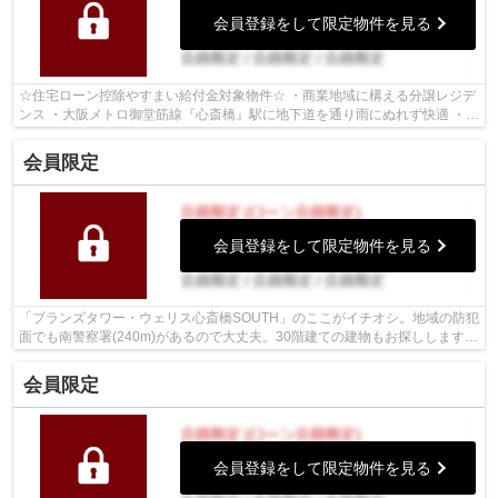
会員登録をして限定物件を見る
☆住宅ローン控除やすまい給付金対象物件☆ ・商業地域に構える分譲レジデ
ンス ・大阪メトロ御堂筋線『心斎橋』駅に地下道を通り雨にぬれず快適 ・
1SLDK・56平米・リビングダイニングに...
会員限定
会員登録をして限定物件を見る
「ブランズタワー・ウェリス心斎橋SOUTH」のここがイチオシ。地域の防犯
面でも南警察署(240m)があるので大丈夫。30階建ての建物もお探ししますの
で、ご安心ください。エレベーター2台...
会員限定
会員登録をして限定物件を見る