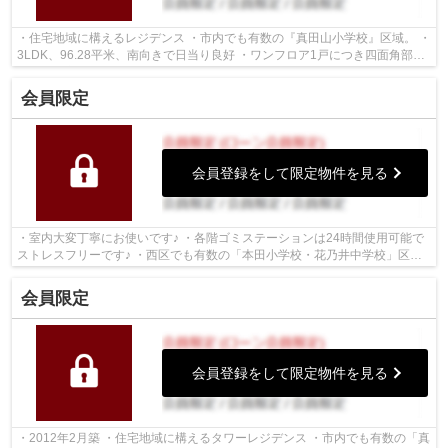
・住宅地域に構えるレジデンス ・市内でも有数の『真田山小学校』区域。 ・
3LDK、96.28平米、南向きで日当り良好 ・ワンフロア1戸につき四面角部
屋、通風良好 ・サウナ有、バルコニー...
会員限定
会員登録をして限定物件を見る
・室内大変丁寧にお使いです♪ ・各階ゴミステーションは24時間使用可能で
ストレスフリーです♪ ・西区でも有数の「本田小学校・花乃井中学校」区内
・ホテルライクなコンシェルジュサー...
会員限定
会員登録をして限定物件を見る
・2012年2月築 ・住宅地域に構えるタワーレジデンス ・市内でも有数の「真