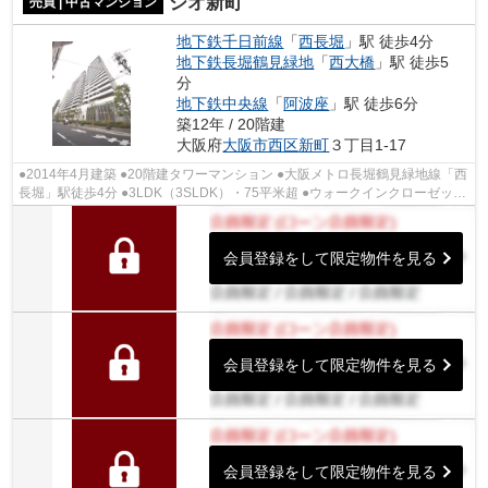
ジオ新町
売買 | 中古マンション
地下鉄千日前線
「
西長堀
」駅 徒歩4分
地下鉄長堀鶴見緑地
「
西大橋
」駅 徒歩5
分
地下鉄中央線
「
阿波座
」駅 徒歩6分
築12年 / 20階建
大阪府
大阪市西区
新町
３丁目1-17
●2014年4月建築 ●20階建タワーマンション ●大阪メトロ長堀鶴見緑地線「西
長堀」駅徒歩4分 ●3LDK（3SLDK）・75平米超 ●ウォークインクローゼット
など収納が豊富 ●ペット飼育可（規約に...
会員登録をして限定物件を見る
会員登録をして限定物件を見る
会員登録をして限定物件を見る