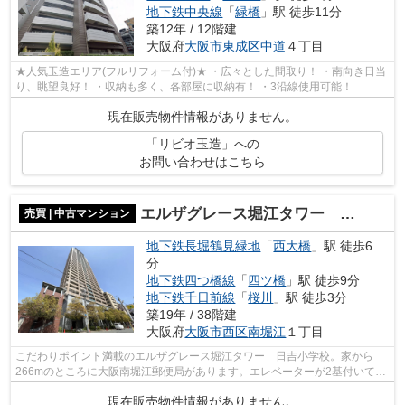
地下鉄中央線
「
緑橋
」駅 徒歩11分
築12年 / 12階建
大阪府
大阪市東成区
中道
４丁目
★人気玉造エリア(フルリフォーム付)★ ・広々とした間取り！ ・南向き日当
り、眺望良好！ ・収納も多く、各部屋に収納有！ ・3沿線使用可能！
現在販売物件情報がありません。
「リビオ玉造」への
お問い合わせはこちら
エルザグレース堀江タワー 日吉小学校
売買 | 中古マンション
地下鉄長堀鶴見緑地
「
西大橋
」駅 徒歩6
分
地下鉄四つ橋線
「
四ツ橋
」駅 徒歩9分
地下鉄千日前線
「
桜川
」駅 徒歩3分
築19年 / 38階建
大阪府
大阪市西区
南堀江
１丁目
こだわりポイント満載のエルザグレース堀江タワー 日吉小学校。家から
266mのところに大阪南堀江郵便局があります。エレベーターが2基付いてい
る物件です。38階建ての物件で周辺環境も...
現在販売物件情報がありません。