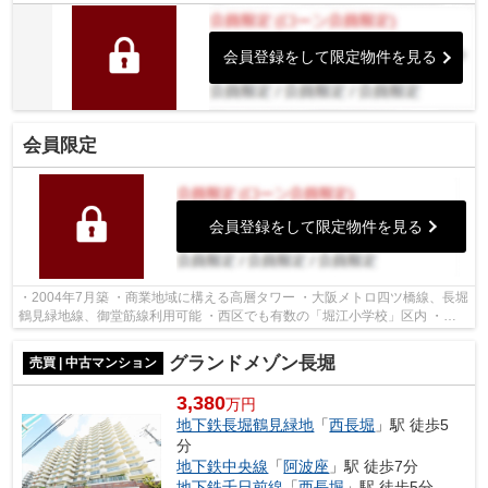
だけます。免震構造のため、地震の際も...
会員登録をして限定物件を見る
会員限定
会員登録をして限定物件を見る
・2004年7月築 ・商業地域に構える高層タワー ・大阪メトロ四ツ橋線、長堀
鶴見緑地線、御堂筋線利用可能 ・西区でも有数の「堀江小学校」区内 ・
2LDK・70平米・リビングには床暖房ござ...
グランドメゾン長堀
売買 | 中古マンション
3,380
万円
地下鉄長堀鶴見緑地
「
西長堀
」駅 徒歩5
分
地下鉄中央線
「
阿波座
」駅 徒歩7分
地下鉄千日前線
「
西長堀
」駅 徒歩5分