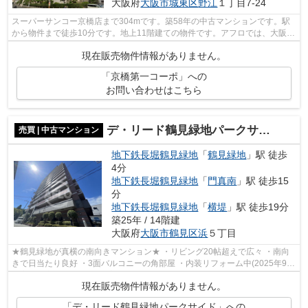
大阪府
大阪市城東区
野江
１丁目7-24
スーパーサンコー京橋店まで304mです。築58年の中古マンションです。駅
から物件まで徒歩10分です。地上11階建ての物件です。アフロでは、大阪市
城東区エリアに関する質問を承っており...
現在販売物件情報がありません。
「京橋第一コーポ」への
お問い合わせはこちら
デ・リード鶴見緑地パークサイド
売買 | 中古マンション
地下鉄長堀鶴見緑地
「
鶴見緑地
」駅 徒歩
4分
地下鉄長堀鶴見緑地
「
門真南
」駅 徒歩15
分
地下鉄長堀鶴見緑地
「
横堤
」駅 徒歩19分
築25年 / 14階建
大阪府
大阪市鶴見区
浜
５丁目
★鶴見緑地が真横の南向きマンション★ ・リビング20帖超えで広々 ・南向
きで日当たり良好 ・3面バルコニーの角部屋 ・内装リフォーム中(2025年9月
末完了予定) キッチン・浴室・トイレ・...
現在販売物件情報がありません。
「デ・リード鶴見緑地パークサイド」への