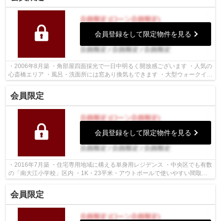
会員登録をして限定物件を見る
・2006年8月築 ・角部屋四面採光で一日中明るく開放感ございます ・人気の
心斎橋エリア ・風呂・洗面所には窓あり換気もできます ・大型ウォークイン
クローゼットあり ・バルコニーに...
会員限定
会員登録をして限定物件を見る
・2016年7月築 ・住宅専用地域に構える単身用レジデンス ・中央区でも有数
の「南大江小学校」区内 ・1K・23平米・アウトポールで使いやすい間取り
・ペット飼育可能（管理規約による制...
会員限定