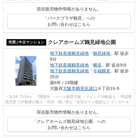
トに掲載されていない物件もござ...
現在販売物件情報がありません。
「パークプラザ鶴見」への
お問い合わせはこちら
クレアホームズ鶴見緑地公園
売買 | 中古マンション
地下鉄長堀鶴見緑地
「
鶴見緑地
」駅 徒歩
8分
地下鉄長堀鶴見緑地
「
横堤
」駅 徒歩9分
地下鉄長堀鶴見緑地
「
今福鶴見
」駅 徒歩
25分
築6年 / 14階建
大阪府
大阪市鶴見区
諸口
６丁目15-9
・3LDK 75.84㎡ ・7階部分 ・ペット飼育可能 ・リビング18帖超え ・周辺環
境充実 ◎不動産の購入・売却・買い替え・住宅ローン相談など インターネッ
トに掲載されていない物件もござい...
現在販売物件情報がありません。
「クレアホームズ鶴見緑地公園」への
お問い合わせはこちら