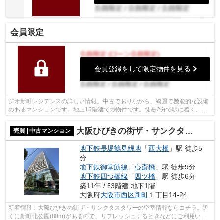
会員限定
会員登録をして限定物件を見る
ジオ新町レジデンスの詳しい情報。中古でありながら、綺麗で機能的な設備
のあるマンションです。地上15階建ての物件です。徒歩2分で駅に着く、好
評の物件です。不動産をお探しの方は、...
大阪ひびきの街ザ・サンクタスタワー
売買 | 中古マンション
地下鉄長堀鶴見緑地
「
西大橋
」駅 徒歩5
分
地下鉄御堂筋線
「
心斎橋
」駅 徒歩9分
地下鉄四つ橋線
「
四ツ橋
」駅 徒歩6分
築11年 / 53階建 地下1階
大阪府
大阪市西区
新町
１丁目14-24
新着情報：大阪ひびきの街ザ・サンクタスタワーの空室情報ならコチラ。近
くに新町北公園(80m)があるので、リフレッシュするときなどにご利用いた