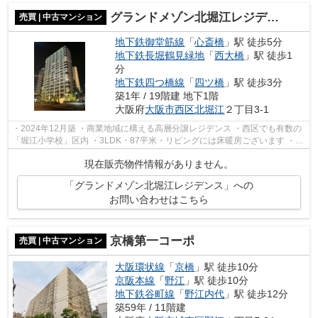
グランドメゾン北堀江レジデンス
売買 | 中古マンション
地下鉄御堂筋線
「
心斎橋
」駅 徒歩5分
地下鉄長堀鶴見緑地
「
西大橋
」駅 徒歩1
分
地下鉄四つ橋線
「
四ツ橋
」駅 徒歩3分
築1年 / 19階建 地下1階
大阪府
大阪市西区
北堀江
２丁目3-1
・2024年12月築 ・商業地域に構える高層分譲レジデンス ・西区でも有数の
「堀江小学校」区内 ・3LDK・87平米・リビングには床暖房ございます ・キ
ッチンには窓があり、換気がしやすい...
現在販売物件情報がありません。
「グランドメゾン北堀江レジデンス」への
お問い合わせはこちら
京橋第一コーポ
売買 | 中古マンション
大阪環状線
「
京橋
」駅 徒歩10分
京阪本線
「
野江
」駅 徒歩10分
地下鉄谷町線
「
野江内代
」駅 徒歩12分
築59年 / 11階建