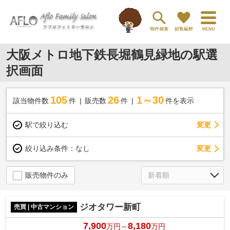
大阪メトロ地下鉄長堀鶴見緑地の駅選
択画面
105
26
1～30
該当物件数
件
販売数
件
件を表示
駅で絞り込む
変更
変更
絞り込み条件：
なし
販売物件のみ
ジオタワー新町
売買 | 中古マンション
7,900
8,180
万円～
万円