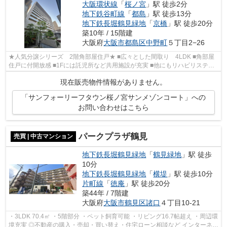
大阪環状線
「
桜ノ宮
」駅 徒歩2分
地下鉄谷町線
「
都島
」駅 徒歩13分
地下鉄長堀鶴見緑地
「
京橋
」駅 徒歩20分
築10年 / 15階建
大阪府
大阪市都島区
中野町
５丁目2−26
★人気分譲シリーズ 2階角部屋住戸★ ■広々とした間取り 4LDK ■角部屋
住戸に付開放感 ■1Fには託児所など共用施設が充実 ■他にもリハビリステー
ション、ゲストルームなど共用設備・室...
現在販売物件情報がありません。
「サンフォーリーフタウン桜ノ宮サンメゾンコート」への
お問い合わせはこちら
パークプラザ鶴見
売買 | 中古マンション
地下鉄長堀鶴見緑地
「
鶴見緑地
」駅 徒歩
10分
地下鉄長堀鶴見緑地
「
横堤
」駅 徒歩10分
片町線
「
徳庵
」駅 徒歩20分
築44年 / 7階建
大阪府
大阪市鶴見区
諸口
４丁目10-21
・3LDK 70.4㎡ ・5階部分 ・ペット飼育可能 ・リビング16.7帖超え ・周辺環
境充実 ◎不動産の購入・売却・買い替え・住宅ローン相談など インターネッ