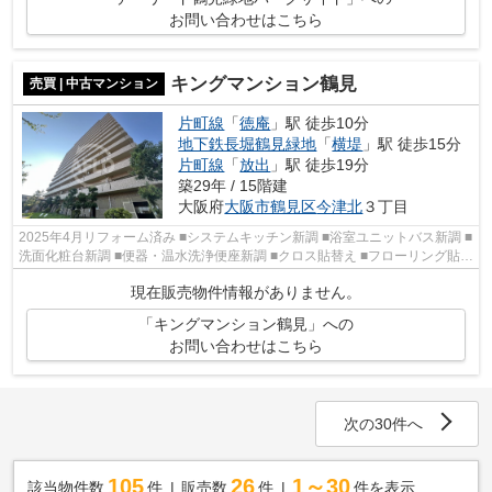
お問い合わせはこちら
キングマンション鶴見
売買 | 中古マンション
片町線
「
徳庵
」駅 徒歩10分
地下鉄長堀鶴見緑地
「
横堤
」駅 徒歩15分
片町線
「
放出
」駅 徒歩19分
築29年 / 15階建
大阪府
大阪市鶴見区
今津北
３丁目
2025年4月リフォーム済み ■システムキッチン新調 ■浴室ユニットバス新調 ■
洗面化粧台新調 ■便器・温水洗浄便座新調 ■クロス貼替え ■フローリング貼替
え
現在販売物件情報がありません。
「キングマンション鶴見」への
お問い合わせはこちら
次の30件へ
105
26
1～30
該当物件数
件
販売数
件
件を表示