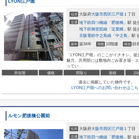
LYON江戸堀
大阪府
大阪市西区
江戸堀
１丁目
住所
交通
地下鉄四つ橋線
「
肥後橋
」駅 徒
地下鉄御堂筋線
「
淀屋橋
」駅 徒
京阪電鉄中之島線
「
中之島
」駅 
築34年
10階建
鉄
築年
階数
構造
「LYON江戸堀」のここがイチオシ。
魅力。共用部には敷地内ごみ置き場・エ
ってい...
所在階
価格
間取り
面積
詳
過去に掲載していた物件です。
LYON江戸堀へのお問い合わせはこち
ルモン肥後橋公園前
大阪府
大阪市西区
江戸堀
１丁目
住所
交通
地下鉄四つ橋線
「
肥後橋
」駅 徒