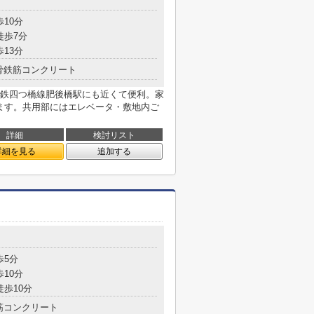
歩10分
徒歩7分
歩13分
骨鉄筋コンクリート
鉄四つ橋線肥後橋駅にも近くて便利。家
ります。共用部にはエレベータ・敷地内ご
詳細
検討リスト
詳細を見る
追加する
歩5分
歩10分
徒歩10分
筋コンクリート