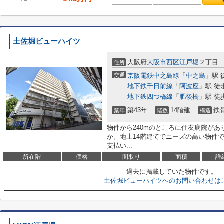
土佐堀ビューハイツ
大阪府
大阪市西区
江戸堀
２丁目
住所
交通
京阪電鉄中之島線
「
中之島
」駅 
地下鉄千日前線
「
阿波座
」駅 徒
地下鉄四つ橋線
「
肥後橋
」駅 徒
築43年
14階建
鉄
築年
階数
構造
物件から240mのところに住友病院が
か。地上14階建てでニーズの高い物件
支払い...
所在階
価格
間取り
面積
詳
過去に掲載していた物件です。
土佐堀ビューハイツへのお問い合わせは