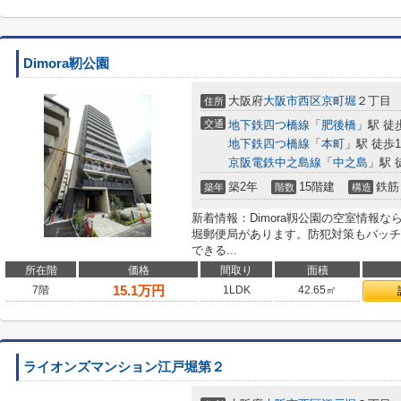
Dimora靭公園
大阪府
大阪市西区
京町堀
２丁目
住所
交通
地下鉄四つ橋線
「
肥後橋
」駅 徒
地下鉄四つ橋線
「
本町
」駅 徒歩1
京阪電鉄中之島線
「
中之島
」駅 
築2年
15階建
鉄筋
築年
階数
構造
新着情報：Dimora靱公園の空室情報な
堀郵便局があります。防犯対策もバッチ
できる...
所在階
価格
間取り
面積
15.1
万円
7階
1LDK
42.65㎡
ライオンズマンション江戸堀第２