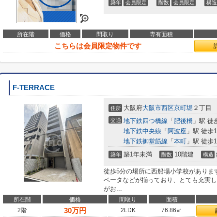
築年
会員限定
階数
会員限定
構造
所在階
価格
間取り
専有面積
こちらは会員限定物件です
F-TERRACE
大阪府
大阪市西区
京町堀
２丁目
住所
交通
地下鉄四つ橋線
「
肥後橋
」駅 徒
地下鉄中央線
「
阿波座
」駅 徒歩1
地下鉄御堂筋線
「
本町
」駅 徒歩1
築1年未満
10階建
築年
階数
構造
徒歩5分の場所に西船場小学校がありま
ベータなどが揃っており、とても充実し
がお...
所在階
価格
間取り
面積
30
万円
2階
2LDK
76.86㎡