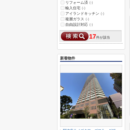
リフォーム済
(-)
輸入住宅
(-)
アイランドキッチン
(-)
複層ガラス
(-)
自由設計対応
(-)
17
件が該当
新着物件