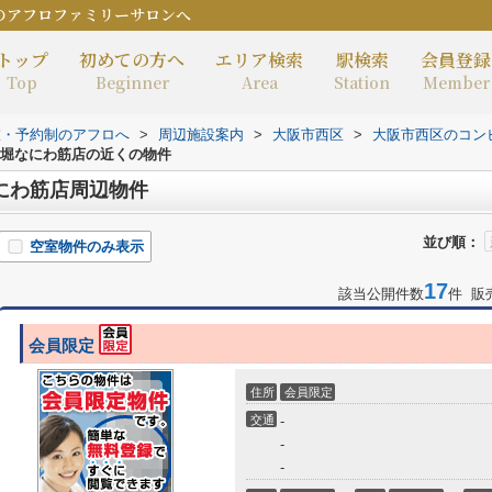
のアフロファミリーサロンへ
トップ
初めての方へ
エリア検索
駅検索
会員登録
Top
Beginner
Area
Station
Member
室・予約制のアフロへ
>
周辺施設案内
>
大阪市西区
>
大阪市西区のコン
戸堀なにわ筋店の近くの物件
にわ筋店周辺物件
並び順：
空室物件のみ表示
17
該当公開件数
件 販
会員限定
住所
会員限定
交通
-
-
-