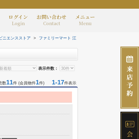
ログイン
お問い合わせ
メニュー
Login
Contact
Menu
ビニエンスストア
>
ファミリーマート 江
表示件数：
11
1
1-17
売数
件 (会員物件
件)
件表示