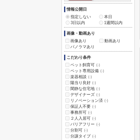
情報公開日
指定しない
本日
3日以内
1週間以内
画像・動画あり
画像あり
動画あり
パノラマあり
こだわり条件
ペット飼育可
(-)
ペット専用設備
(-)
楽器相談
(-)
陽当り良好
(-)
閑静な住宅地
(-)
デザイナーズ
(-)
リノベーション済
(-)
保証人不要
(-)
事務所可
(-)
２人入居可
(-)
バリアフリー
(-)
分割可
(-)
分譲タイプ
(-)