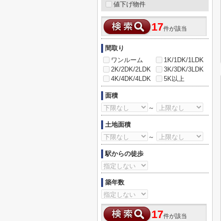
値下げ物件
17
件が該当
間取り
ワンルーム
1K/1DK/1LDK
2K/2DK/2LDK
3K/3DK/3LDK
4K/4DK/4LDK
5K以上
面積
～
土地面積
～
駅からの徒歩
築年数
17
件が該当