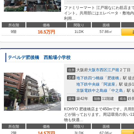
ファミリーマート 江戸堀なにわ筋店ま
イント。共用部にはエレベータ・敷地内
利用...
所在階
価格
間取り
面積
16.5
万円
9階
1LDK
57.86㎡
テベルデ肥後橋 西船場小学校
大阪府
大阪市西区
江戸堀
２丁目
住所
交通
地下鉄四つ橋線
「
肥後橋
」駅 徒
地下鉄中央線
「
阿波座
」駅 徒歩1
京阪電鉄中之島線
「
中之島
」駅 
築42年
11階建
鉄
築年
階数
構造
KOHYO 肥後橋店まで450mです。
どが揃っております。周辺環境の良い1
物も快適...
所在階
価格
間取り
面積
14.5
万円
2階
3LDK
67.06㎡