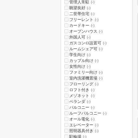
管理人常駐
(-)
眺望良好
(-)
二世帯住宅
(-)
フリーレント
(-)
カードキー
(-)
オープンハウス
(-)
外国人可
(-)
ガスコンロ設置可
(-)
ルームシェア可
(-)
学生向け
(-)
カップル向け
(-)
女性向け
(-)
ファミリー向け
(-)
室内洗濯機置場
(-)
フローリング
(-)
ロフト付き
(-)
メゾネット
(-)
ベランダ
(-)
バルコニー
(-)
ルーフバルコニー
(-)
オール電化
(-)
エレベーター
(-)
照明器具付き
(-)
駐輪場
(-)