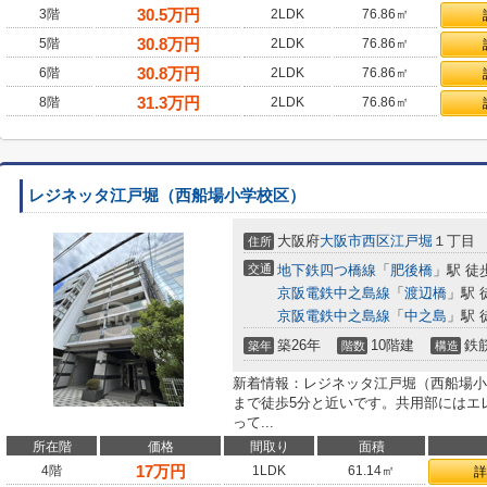
30.5
万円
3階
2LDK
76.86㎡
30.8
万円
5階
2LDK
76.86㎡
30.8
万円
6階
2LDK
76.86㎡
31.3
万円
8階
2LDK
76.86㎡
レジネッタ江戸堀（西船場小学校区）
大阪府
大阪市西区
江戸堀
１丁目
住所
交通
地下鉄四つ橋線
「
肥後橋
」駅 徒
京阪電鉄中之島線
「
渡辺橋
」駅 
京阪電鉄中之島線
「
中之島
」駅 
築26年
10階建
鉄
築年
階数
構造
新着情報：レジネッタ江戸堀（西船場小
まで徒歩5分と近いです。共用部にはエ
って...
所在階
価格
間取り
面積
17
万円
4階
1LDK
61.14㎡
詳