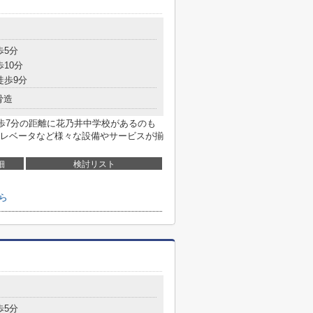
歩5分
歩10分
徒歩9分
骨造
徒歩7分の距離に花乃井中学校があるのも
レベータなど様々な設備やサービスが揃
細
検討リスト
ら
歩5分