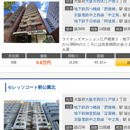
大阪府
大阪市西区
江戸堀
２丁目
住所
交通
地下鉄四つ橋線
「
肥後橋
」駅 徒
京阪電鉄中之島線
「
中之島
」駅 
地下鉄千日前線
「
阿波座
」駅 徒
築39年
14階建
鉄
築年
階数
構造
ライオンズマンション江戸堀第２：地下
から380mのところには住友病院があ
み置...
所在階
価格
間取り
面積
9.8
万円
8階
2LDK
45.32㎡
セレッソコート靭公園北
大阪府
大阪市西区
江戸堀
１丁目
住所
交通
地下鉄四つ橋線
「
肥後橋
」駅 徒
地下鉄御堂筋線
「
淀屋橋
」駅 徒
京阪電鉄中之島線
「
中之島
」駅 
築22年
11階建
鉄
築年
階数
構造