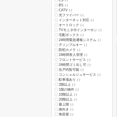
CS
(-)
BS
(-)
CATV
(-)
光ファイバー
(-)
インターネット対応
(-)
オートロック
(-)
TVモニタ付インターホン
(-)
宅配ボックス
(-)
24時間緊急通報システム
(-)
ディンプルキー
(-)
防犯カメラ
(-)
24時間有人管理
(-)
フロントサービス
(-)
24時間ゴミ出し可
(-)
住戸内覧可能
(-)
コンシェルジュサービス
(-)
駐車場あり
(-)
2階以上
(-)
1階の物件
(-)
10階以上
(-)
20階以上
(-)
最上階
(-)
南向き
(-)
角部屋
(-)