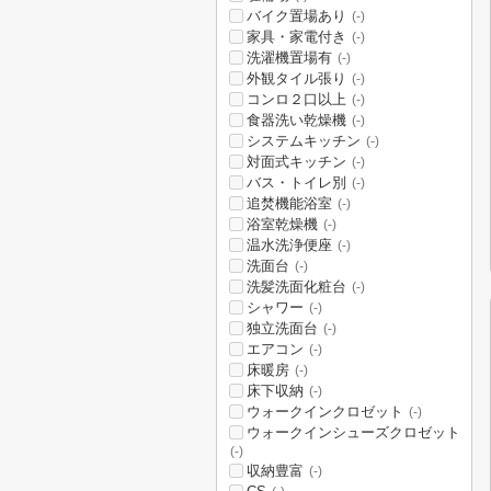
バイク置場あり
(-)
家具・家電付き
(-)
洗濯機置場有
(-)
外観タイル張り
(-)
コンロ２口以上
(-)
食器洗い乾燥機
(-)
システムキッチン
(-)
対面式キッチン
(-)
バス・トイレ別
(-)
追焚機能浴室
(-)
浴室乾燥機
(-)
温水洗浄便座
(-)
洗面台
(-)
洗髪洗面化粧台
(-)
シャワー
(-)
独立洗面台
(-)
エアコン
(-)
床暖房
(-)
床下収納
(-)
ウォークインクロゼット
(-)
ウォークインシューズクロゼット
(-)
収納豊富
(-)