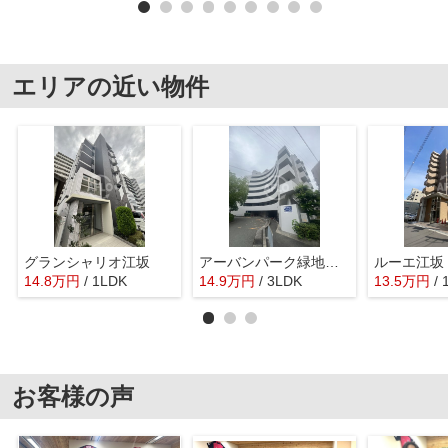
エリアの近い物件
グランシャリオ江坂
アーバンパーク緑地公園
ルーエ江坂
14.8
万
円
/ 1LDK
14.9
万
円
/ 3LDK
13.5
万
円
/
お客様の声