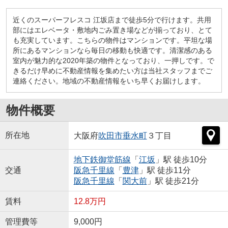
近くのスーパーフレスコ 江坂店まで徒歩5分で行けます。共用
部にはエレベータ・敷地内ごみ置き場などが揃っており、とて
も充実しています。こちらの物件はマンションです。平坦な場
所にあるマンションなら毎日の移動も快適です。清潔感のある
室内が魅力的な2020年築の物件となっており、一押しです。で
きるだけ早めに不動産情報を集めたい方は当社スタッフまでご
連絡ください。地域の不動産情報をいち早くお届けします。
物件概要
所在地
大阪府
吹田市
垂水町
３丁目
地下鉄御堂筋線
「
江坂
」駅 徒歩10分
交通
阪急千里線
「
豊津
」駅 徒歩11分
阪急千里線
「
関大前
」駅 徒歩21分
賃料
12.8万円
管理費等
9,000円