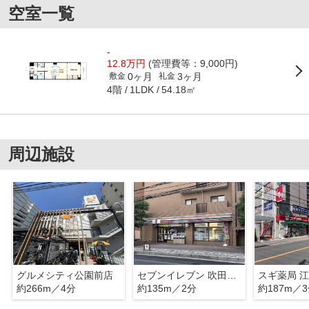
空室一覧
-
12.8万円
(管理費等：9,000円)
0ヶ月
3ヶ月
敷金
礼金
4階
54.18㎡
1LDK
周辺施設
グルメシティ公園前店
セブンイレブン 吹田垂水町店
スギ薬局 
約266m／4分
約135m／2分
約187m／