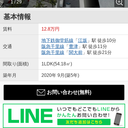
1 / 29
基本情報
賃料
12.8万円
地下鉄御堂筋線
「
江坂
」駅 徒歩10分
交通
阪急千里線
「
豊津
」駅 徒歩11分
阪急千里線
「
関大前
」駅 徒歩21分
間取り(面積)
1LDK(54.18㎡)
築年月
2020年 9月(築5年)
お問い合わせ(無料)