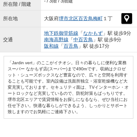
- / 3階 / 3階建
所在階 / 階建
所在地
大阪府
堺市北区
百舌鳥梅町
１丁
地下鉄御堂筋線
「
なかもず
」駅 徒歩9分
交通
南海高野線
「
中百舌鳥
」駅 徒歩9分
阪和線
「
百舌鳥
」駅 徒歩17分
「Jardin vert」のここがイチオシ。日々の暮らしに便利な業務
スーパー なかもず店(スーパー)まで490mです。収納はクロゼ
ット・シューズボックスなど豊富なので、広々と空間を利用す
ることも可能です。室内設備は洗面所独立・浴室乾燥機など大
変充実しております。セキュリティ面は、TVインターホン・オ
ートロックなど充実しているので、防犯対策もばっちりです。
堺市北区エリアで賃貸情報をお探しになるなら、ぜひ当社にお
任せ下さい。快適な暮らしができるよう、しっかりとサポート
致しますのでお気軽にご連絡下さい。