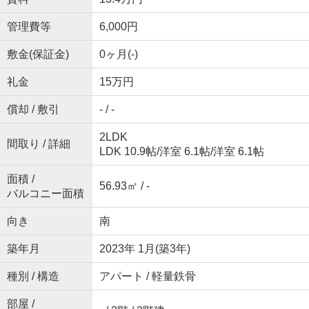
管理費等
6,000円
敷金(保証金)
0ヶ月(-)
礼金
15万円
償却 / 敷引
- / -
2LDK
間取り / 詳細
LDK 10.9帖
/
洋室 6.1帖
/
洋室 6.1帖
面積 /
56.93㎡ / -
バルコニー面積
向き
南
築年月
2023年 1月(築3年)
種別 / 構造
アパート / 軽量鉄骨
部屋 /