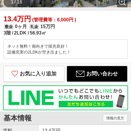
1 / 16
13.4万円
(管理費等：6,000円 )
0ヶ月
15万円
敷金
礼金
3階
2LDK
56.93㎡
ネット無料！南向きで採光良好！
設備充実の2LDKが空き出ました！
お気に入り追加
お問い合わせ
基本情報
情報の見方
賃料
13.4万円