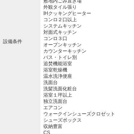
敷地内ごみ置き場
外観タイル張り
IHクッキングヒーター
コンロ２口以上
システムキッチン
対面式キッチン
コンロ３口
設備条件
オープンキッチン
カウンターキッチン
バス・トイレ別
追焚機能浴室
浴室乾燥機
温水洗浄便座
洗面台
洗髪洗面化粧台
浴室１坪以上
独立洗面台
エアコン
ウォークインシューズクロゼット
シューズボックス
収納豊富
CS