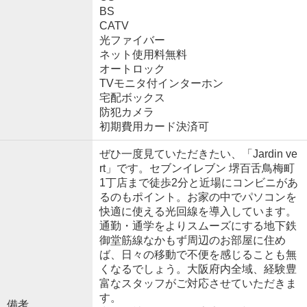
BS
CATV
光ファイバー
ネット使用料無料
オートロック
TVモニタ付インターホン
宅配ボックス
防犯カメラ
初期費用カード決済可
ぜひ一度見ていただきたい、「Jardin ve
rt」です。セブンイレブン 堺百舌鳥梅町
1丁店まで徒歩2分と近場にコンビニがあ
るのもポイント。お家の中でパソコンを
快適に使える光回線を導入しています。
通勤・通学をよりスムーズにする地下鉄
御堂筋線なかもず周辺のお部屋に住め
ば、日々の移動で不便を感じることも無
くなるでしょう。大阪府内全域、経験豊
富なスタッフがご対応させていただきま
す。
備考