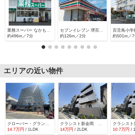
業務スーパー なかもず店
セブンイレブン 堺百舌鳥梅町1丁店
百舌鳥小学
約496m／7分
約126m／2分
約501m／
エリアの近い物件
クローバー・グランツ新金岡
クラシスト新金岡 大泉小学校区
クラシスト
14.7
万
円
/ 1LDK
14
万
円
/ 2LDK
10.7
万
円
/