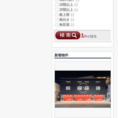
10階以上
(-)
20階以上
(-)
最上階
(-)
南向き
(-)
角部屋
(-)
1
件が該当
新着物件