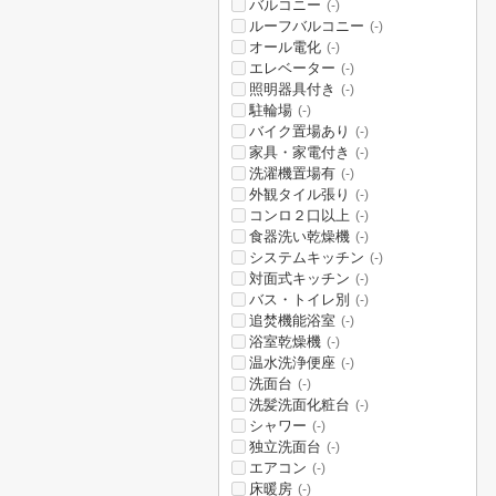
バルコニー
(-)
ルーフバルコニー
(-)
オール電化
(-)
エレベーター
(-)
照明器具付き
(-)
駐輪場
(-)
バイク置場あり
(-)
家具・家電付き
(-)
洗濯機置場有
(-)
外観タイル張り
(-)
コンロ２口以上
(-)
食器洗い乾燥機
(-)
システムキッチン
(-)
対面式キッチン
(-)
バス・トイレ別
(-)
追焚機能浴室
(-)
浴室乾燥機
(-)
温水洗浄便座
(-)
洗面台
(-)
洗髪洗面化粧台
(-)
シャワー
(-)
独立洗面台
(-)
エアコン
(-)
床暖房
(-)