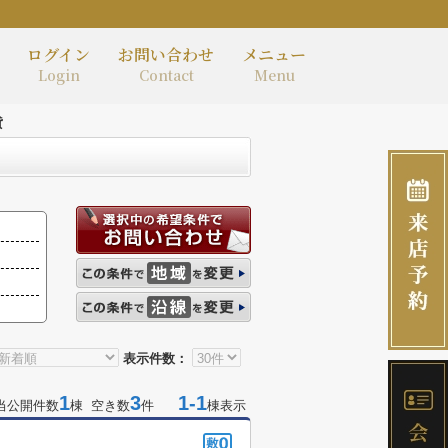
ログイン
お問い合わせ
メニュー
Login
Contact
Menu
貸
表示件数：
1
3
1-1
当公開件数
棟 空き数
件
棟表示