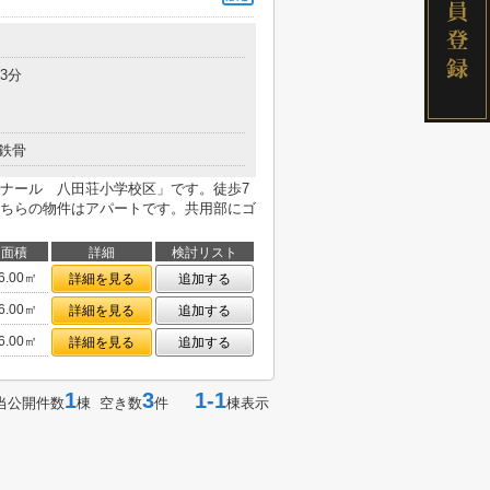
3分
鉄骨
ナール 八田荘小学校区」です。徒歩7
ちらの物件はアパートです。共用部にゴ
面積
詳細
検討リスト
6.00㎡
詳細を見る
追加する
6.00㎡
詳細を見る
追加する
6.00㎡
詳細を見る
追加する
1
3
1-1
当公開件数
棟 空き数
件
棟表示