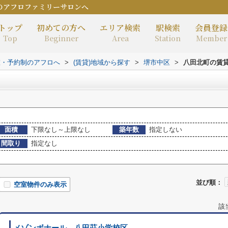
のアフロファミリーサロンへ
トップ
初めての方へ
エリア検索
駅検索
会員登録
Top
Beginner
Area
Station
Member
室・予約制のアフロへ
>
(賃貸)地域から探す
>
堺市中区
>
八田北町の賃
面積
下限なし～上限なし
築年数
指定しない
間取り
指定なし
並び順：
空室物件のみ表示
該
メゾンボナール 八田荘小学校区