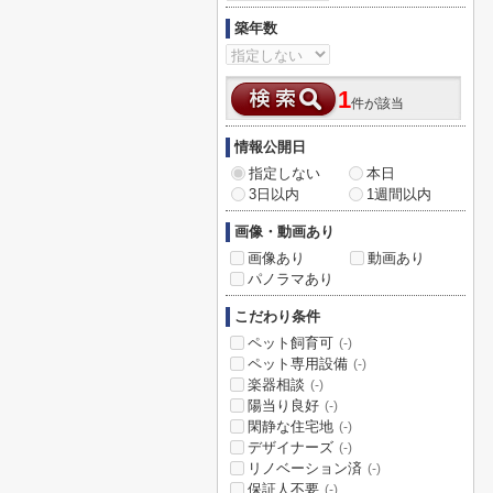
築年数
1
件が該当
情報公開日
指定しない
本日
3日以内
1週間以内
画像・動画あり
画像あり
動画あり
パノラマあり
こだわり条件
ペット飼育可
(-)
ペット専用設備
(-)
楽器相談
(-)
陽当り良好
(-)
閑静な住宅地
(-)
デザイナーズ
(-)
リノベーション済
(-)
保証人不要
(-)