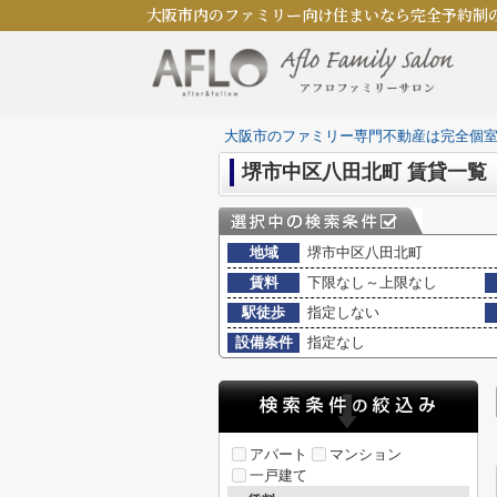
大阪市内のファミリー向け住まいなら完全予約制
大阪市のファミリー専門不動産は完全個
堺市中区八田北町 賃貸一覧
地域
堺市中区八田北町
賃料
下限なし～上限なし
駅徒歩
指定しない
設備条件
指定なし
アパート
マンション
一戸建て