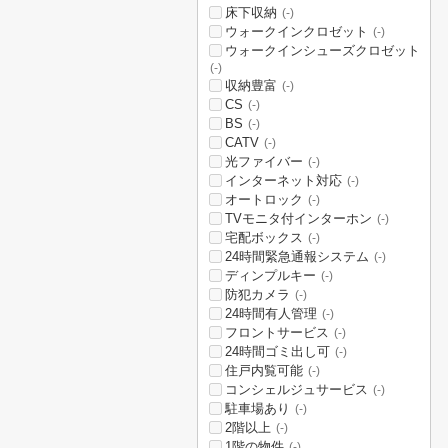
床下収納
(-)
ウォークインクロゼット
(-)
ウォークインシューズクロゼット
(-)
収納豊富
(-)
CS
(-)
BS
(-)
CATV
(-)
光ファイバー
(-)
インターネット対応
(-)
オートロック
(-)
TVモニタ付インターホン
(-)
宅配ボックス
(-)
24時間緊急通報システム
(-)
ディンプルキー
(-)
防犯カメラ
(-)
24時間有人管理
(-)
フロントサービス
(-)
24時間ゴミ出し可
(-)
住戸内覧可能
(-)
コンシェルジュサービス
(-)
駐車場あり
(-)
2階以上
(-)
1階の物件
(-)