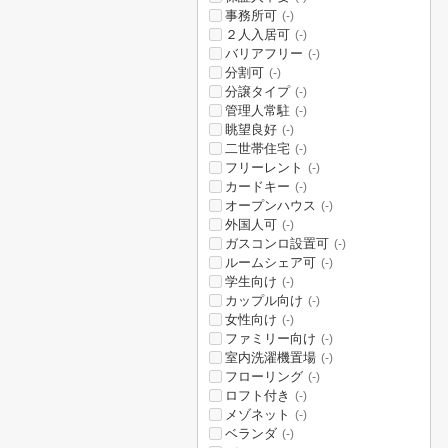
事務所可
(-)
２人入居可
(-)
バリアフリー
(-)
分割可
(-)
分譲タイプ
(-)
管理人常駐
(-)
眺望良好
(-)
二世帯住宅
(-)
フリーレント
(-)
カードキー
(-)
オープンハウス
(-)
外国人可
(-)
ガスコンロ設置可
(-)
ルームシェア可
(-)
学生向け
(-)
カップル向け
(-)
女性向け
(-)
ファミリー向け
(-)
室内洗濯機置場
(-)
フローリング
(-)
ロフト付き
(-)
メゾネット
(-)
ベランダ
(-)