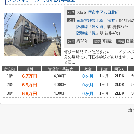
大阪府
堺市中区
八田北町
住所
交通
南海電鉄泉北線
「
深井
」駅 徒歩2
阪和線
「
津久野
」駅 徒歩37分
阪和線
「
鳳
」駅 徒歩40分
築28年
3階建
軽量
築年
階数
構造
ぜひ一度見ていただきたい、「メゾンボ
分の場所に八田荘小学校があります。こ
ミ置...
所在階
賃料
管理費・共益費
敷金
礼金
間取り
6.7
万円
0ヶ月
1階
4,000円
1ヶ月
2LDK
5
6.9
万円
0ヶ月
2階
4,000円
1ヶ月
2LDK
5
6.9
万円
0ヶ月
3階
4,000円
1ヶ月
2LDK
5
該